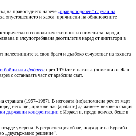
съд на правосъдието нарече
„правдоподобен“ случай на
диха опустошението и хаоса, причинени на обикновените
 исторически и геополитически опит и спомени за народи,
лзвана и злоупотребявана десетилетия наред от диктатори в
т палестинците за свои братя и дълбоко съчувстват на тяхната
ки бойци или
фидаеен
през 1970-те и нататък (описани от Жан
зрез с останалата част от арабския свят.
а страната (1957–1987). В неговата (не)запомнена реч от март
оред него ще „призове нас [арабите] да живеем векове в същия
бски държавни конфронтации
с Израел и, преди всичко, беше в
твърде умерена. В ретроспекция обаче, подходът на Бургиба
ано „двудържавно решение“.