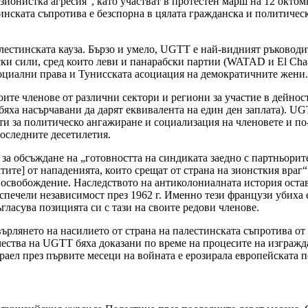
ионистка агресия“, като участват в протестен марш на 12 октом
нската съпротива е безспорна в цялата гражданска и политическ
лестинската кауза. Бързо и умело, UGTT е най-видният ръковод
нски сили, сред които леви и панарабски партии (WATAD и El Ch
социални права и Тунисската асоциация на демократичните жени.
те членове от различни сектори и региони за участие в дейнос
 бяха насърчавани да дарят еквивалента на един ден заплата). U
сти за политическо ангажиране и социализация на членовете и по
оследните десетилетия.
за обсъждане на „готовността на синдиката заедно с партньорит
ктите] от нападенията, които срещат от страна на зионсткия вр
 освобождение. Наследството на антиколониалната история остав
спечели независимост през 1962 г. Именно тези французи убиха
ласува позицията си с тази на своите редови членове.
ърлянето на насилието от страна на палестинската съпротива от
ачества на UGTT бяха доказани по време на процесите на изгражд
зраел през първите месеци на войната е ерозирала европейската