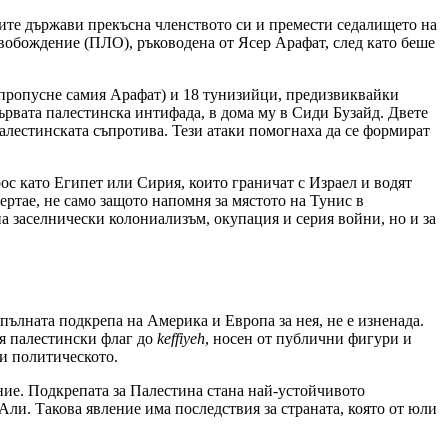
ките държави прекъсна членството си и премести седалището на
свобождение (ПЛО), ръководена от Ясер Арафат, след като беше
а пропусне самия Арафат) и 18 тунизийци, предизвиквайки
ървата палестинска интифада, в дома му в Сиди Бузайд. Двете
палестинската съпротива. Тези атаки помогнаха да се формират
рос като Египет или Сирия, които граничат с Израел и водят
ертае, не само защото напомня за мястото на Тунис в
а заселнически колониализъм, окупация и серия войни, но и за
пълната подкрепа на Америка и Европа за нея, не е изненада.
ия палестински флаг до
keffiyeh
, носен от публични фигури и
 и политическото.
ие. Подкрепата за Палестина стана най-устойчивото
Али. Такова явление има последствия за страната, която от юли