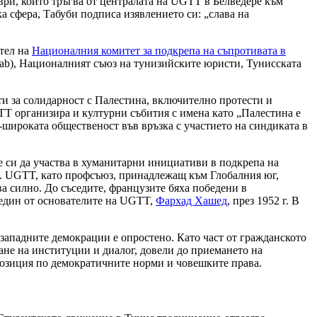
ври, който тръгва от централата на UGTT в Белведере към
а сфера, Табуби подписа изявлението си: „слава на
ител на
Националния комитет за подкрепа на съпротивата в
aab), Националният съюз на тунизийските юристи, Тунисската
ти за солидарност с Палестина, включително протести и
GTT организира и културни събития с имена като „Палестина е
-широката общественост във връзка с участието на синдиката в
е си да участва в хуманитарни инициативи в подкрепа на
аг“. UGTT, като профсъюз, принадлежащ към Глобалния юг,
а силно. До съседите, французите бяха победени в
 един от основателите на UGTT,
Фархад Хашед
, през 1952 г. В
 западните демокрации е опростено. Като част от гражданското
ане на институции и диалог, довели до приемането на
 позиция по демократичните норми и човешките права.