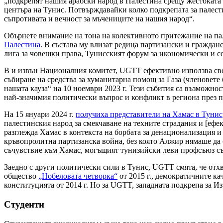
„подкрепят нашия арабски народ в Палестина срещу жестоката з
центъра на Тунис. Потвърждавайки колко подкрепата за палести
съпротивата и вечност за мъчениците на нашия народ“.
Обърнете внимание на тона на колективното притежание на па
Палестина
. В състава му влизат редица партизански и гражда
лига за човешки права, Тунисският форум за икономически и 
В и извън Националния комитет, UGTT ефективно използва свои
събиране на средства за хуманитарна помощ за Газа (членовете
нашата кауза“ на 10 ноември 2023 г. Тези събития са възможно
най-значимия политически въпрос и конфликт в региона през п
На 15 януари 2024 г.
получиха представители на Хамас в Тунис
палестинския народ за смекчаване на техните страдания и [ефе
разглежда Хамас в контекста на борбата за денационализация и
кръвопролитна партизанска война, без която Алжир нямаше да 
съчувствие към Хамас, могъщият тунизийски леви профсъюз съг
Заедно с други политически сили в Тунис, UGTT смята, че отхв
общество
„Нобеловата четворка“
от 2015 г., демократичните к
конституцията от 2014 г. Но за UGTT, западната подкрепа за И
Студенти