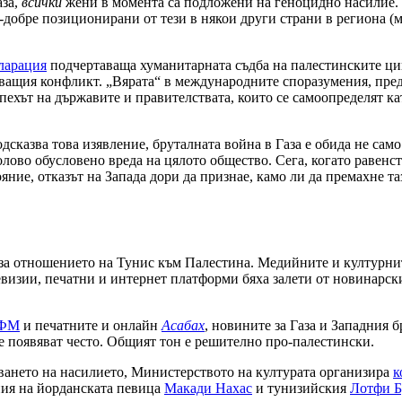
аза,
всички
жени в момента са подложени на геноцидно насилие. 
-добре позиционирани от тези в някои други страни в региона (м
ларация
подчертаваща хуманитарната съдба на палестинските цив
уващия конфликт. „Вярата“ в международните споразумения, пред
спехът на държавите и правителствата, които се самоопределят к
дсказва това изявление, бруталната война в Газа е обида не сам
полово обусловено вреда на цялото общество. Сега, когато равен
ние, отказът на Запада дори да признае, камо ли да премахне та
за отношението на Тунис към Палестина. Медийните и културните
визии, печатни и интернет платформи бяха залети от новинарски
 ФМ
и печатните и онлайн
Асабах
, новините за Газа и Западния 
 появяват често. Общият тон е решително про-палестински.
ването на насилието, Министерството на културата организира
к
ния на йорданската певица
Макади Нахас
и тунизийския
Лотфи Б