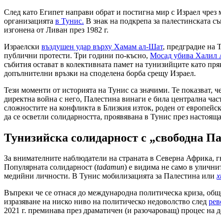
След като Египет направи обрат и постигна мир с Израел чрез 
организацията
в Тунис.
В знак на подкрепа за палестинската с
изгонена от Ливан през 1982 г.
Израелски
въздушен удар върху Хамам ал-Шат
, предградие на 
публични протести. Три години по-късно,
Мосад убива Халил 
събития остават в колективната памет на тунизийците като пря
допълнителни връзки на споделена борба срещу Израел.
Тези моменти от историята на Тунис са значими. Те показват, ч
директна война с него, Палестина винаги е била централна част
сложностите на конфликта в Близкия изток, роден от европейск
да се осветли солидарността, проявявана в Тунис през настояща
Тунизийска солидарност с „свободна П
За внимателните наблюдатели на страната в Северна Африка, гн
Популярната солидарност (
tadamun
) е видима не само в уличн
медийни личности. В Тунис мобилизацията за Палестина или
х
Въпреки че се отнася до международна политическа криза, об
изразяване на ниско ниво на политическо недоволство след
рев
2021 г. преминава през драматичен (и разочароващ) процес на 