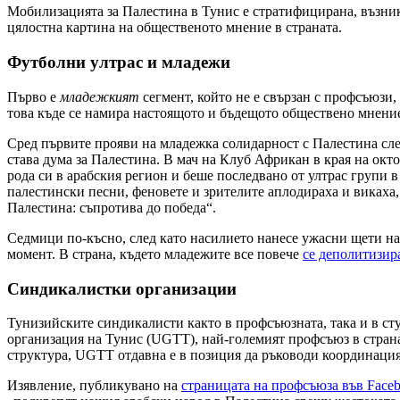
Мобилизацията за Палестина в Тунис е стратифицирана, възни
цялостна картина на общественото мнение в страната.
Футболни ултрас и младежи
Първо е
младежкият
сегмент, който не е свързан с профсъюзи
това къде се намира настоящото и бъдещото обществено мнение,
Сред първите прояви на младежка солидарност с Палестина след
става дума за Палестина. В мач на Клуб Африкан в края на окт
рода си в арабския регион и беше последвано от ултрас групи
палестински песни, феновете и зрителите аплодираха и викаха,
Палестина: съпротива до победа“.
Седмици по-късно, след като насилието нанесе ужасни щети н
момент. В страна, където младежите все повече
се деполитизир
Синдикалистки организации
Тунизийските синдикалисти както в профсъюзната, така и в сту
организация на Тунис (UGTT), най-големият профсъюз в страна
структура, UGTT отдавна е в позиция да ръководи координация
Изявление, публикувано на
страницата на профсъюза във Face