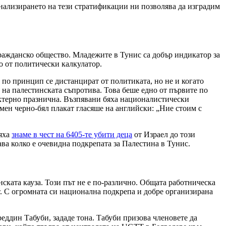
нализирането на тези стратификации ни позволява да изградим
ражданско общество. Младежите в Тунис са добър индикатор за
о от политически калкулатор.
 по принцип се дистанцират от политиката, но не и когато
 на палестинската съпротива. Това беше едно от първите по
актерно празнична. Възпявани бяха националистически
мен черно-бял плакат гласяше на английски: „Ние стоим с
вяха
знаме в чест на 6405-те убити деца
от Израел до този
ава колко е очевидна подкрепата за Палестина в Тунис.
ската кауза. Този път не е по-различно. Общата работническа
т. С огромната си национална подкрепа и добре организирана
еддин Табуби, зададе тона. Табуби призова членовете да