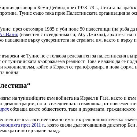
мирния договор в Кемп Дейвид през 1978–79 г., Лигата на арабс
ъпротива, Тунис също така прие Палестинската организация за о
Тунис, през октомври 1985 г. уби поне 50 палестинци (на ръба д
Аз-Вазир
(известен с псевдонима си, Абу Джихад), архитект на п
ко нападение върху суверенитета на страната им, както и върху 
е въпреки че Тунис не е толкова релевантен за палестинския въп
 от тунизийската въображаема реалност. Това е важно да се подч
и колониализъм, който в Израел се трансформира в нова форма н
та война.
алестина“
евът на тунизийците към войната на Израел в Газа, както и към 
ите демонстрации, но и в ежедневната символика, от повсеместн
ирак
обхваща както обществото, така и държавата, гражданското
ществените възгласи неизбежно имат вътрешнополитическо значен
олюцията през 2011 г.
, която свали дългогодишния диктатор Бен 
демократично връщане назад.