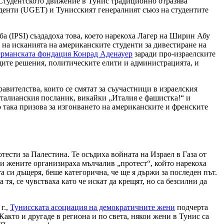
 Студентското движение в Тунис традиционно отразява
денти (UGET) и Тунисският генералният съюз на студентите
а (IPSI) създадоха това, което нарекоха Лагер на Ширин Абу
о на исканията на американските студенти за дивестиране на
германската фондация Конрад Аденауер
заради про-израелските
ащите решения, политическите елити и администрацията, и
авителства, които се смятат за съучастници в израелския
 италианския посланик, викайки „Италия е фашистка!“ и
 така призова за изгонването на американските и френските
ести за Палестина. Те осъдиха войната на Израел в Газа от
ри жените организираха мълчалив „протест“, който нарекоха
та си дъщеря, беше категорична, че ще я държи за последен път.
а тя, се чувстваха като че искат да крещят, но са безсилни да
г.,
Тунисската асоциация на демократичните жени
подчерта
кто и другаде в региона и по света, някои жени в Тунис са