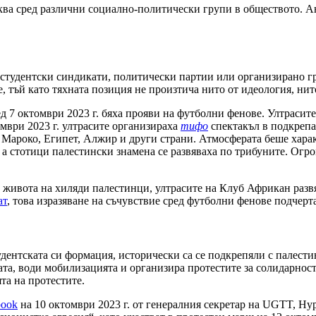
ква сред различни социално-политически групи в обществото. А
, студентски синдикати, политически партии или организирано г
 тъй като тяхната позиция не произтича нито от идеология, нит
 7 октомври 2023 г. бяха прояви на футболни фенове. Ултрасите
омври 2023 г. ултрасите организираха
тифо
спектакъл в подкрепа
 в Мароко, Египет, Алжир и други страни. Атмосферата беше хар
 а стотици палестински знамена се развяваха по трибуните. Огро
а живота на хиляди палестинци, ултрасите на Клуб Африкан раз
ат
, това изразяване на съчувствие сред футболни фенове подчерт
дентската си формация, исторически са се подкрепяли с палестин
та, води мобилизацията и организира протестите за солидарнос
та на протестите.
book
на 10 октомври 2023 г. от генералния секретар на UGTT, Нур