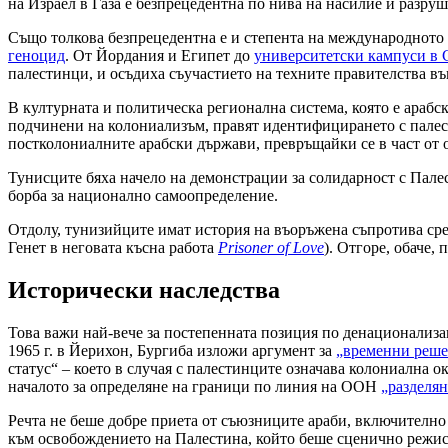
на Израел в Газа е безпрецедентна по нива на насилие и разруш
Също толкова безпрецедентна е и степента на международното 
геноцид
. От Йордания и Египет до
университетски кампуси в
палестинци, и осъдиха съучастието на техните правителства въ
В културната и политическа регионална система, която е арабс
подчинени на колониализъм, правят идентифицирането с палест
постколониалните арабски държави, превръщайки се в част от
Тунисците бяха начело на демонстрации за солидарност с Палес
борба за национално самоопределение.
Отдолу, тунизийците имат история на въоръжена съпротива сре
Генет в неговата късна работа
Prisoner of Love
). Отгоре, обаче,
Исторически наследства
Това важи най-вече за постепенната позиция по денационализац
1965 г. в Йерихон, Бургиба изложи аргумент за
„временни реше
статус“ – което в случая с палестинците означава колониална
началото за определяне на граници по линия на ООН
„разделян
Речта не беше добре приета от съюзниците араби, включително
към освобождението на Палестина, който беше сценично режиси