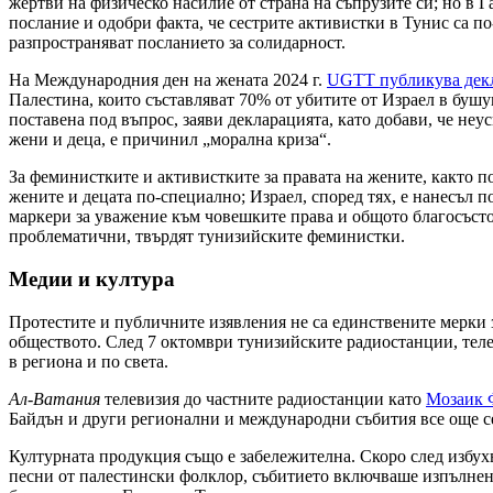
жертви на физическо насилие от страна на съпрузите си; но в Г
послание и одобри факта, че сестрите активистки в Тунис са по
разпространяват посланието за солидарност.
На Международния ден на жената 2024 г.
UGTT публикува дек
Палестина, които съставляват 70% от убитите от Израел в буш
поставена под въпрос, заяви декларацията, като добави, че неу
жени и деца, е причинил „морална криза“.
За феминистките и активистките за правата на жените, както по
жените и децата по-специално; Израел, според тях, е нанесъл 
маркери за уважение към човешките права и общото благосъстоя
проблематични, твърдят тунизийските феминистки.
Медии и култура
Протестите и публичните изявления не са единствените мерки 
обществото. След 7 октомври тунизийските радиостанции, теле
в региона и по света.
Ал-Ватания
телевизия до частните радиостанции като
Мозаик
Байдън и други регионални и международни събития все още се
Културната продукция също е забележителна. Скоро след избух
песни от палестински фолклор, събитието включваше изпълне