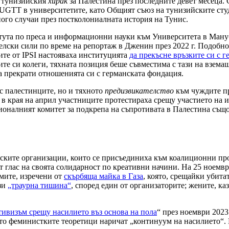
в тунизийския
хирак
за Палестина през последните девет месеца.
UGTT в университетите, като Общият съюз на тунизийските сту
ного случаи през постколониалната история на Тунис.
итута по преса и информационни науки към Университета в Мануб
аелски сили по време на репортаж в Дженин през 2022 г. Подобн
ите от IPSI настояваха институцията
да прекъсне връзките си с 
ките си колеги, тяхната позиция беше съвместима с тази на взем
да прекрати отношенията си с германската фондация.
с палестинците, но и тяхното
предизвикателство
към чуждите пр
а в края на април участниците протестираха срещу участието на
ионалният комитет за подкрепа на съпротивата в Палестина също
ските организации, които се присъединиха към коалиционни прот
ат глас на своята солидарност по креативни начини. На 25 ноемв
умите, изречени от
скърбяща майка в Газа
, която, срещайки убита
ази
„траурна тишина“
, според един от организаторите; жените, каз
тивизъм срещу насилието въз основа на пола
“ през ноември 2023 
о феминистките теоретици наричат „континуум на насилието“. Ка