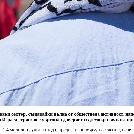
нски сектор, създавайки вълна от обществена активност, нап
 Израел сериозно е увредила доверието в демократичната пр
на 1,4 милиона души и глада, предизвикан върху население, вече