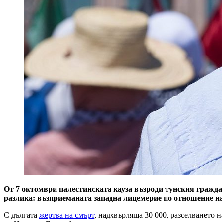
От 7 октомври палестинската кауза възроди тунския гражда
разлика: възприеманата западна лицемерие по отношение на
С дългата
жертва на смърт
, надхвърляща 30 000, разселването 