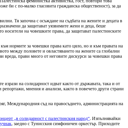
Палестинска феминистка активистка, гост, повтори това
оже би с по-малко гласовита гражданска общественост), за да
илни. Тя започна с осъждане на съдбата на жените и децата в
назначени да защитават уязвимите жени и деца, беше
ато носители на човешките права, да защитават палестинските
о към нормите за човешки права като цяло, но и към правата на
ството между половете и овластяването на жените са глобални
зи вреда, прави много от неговите дискурси за човешки права
 изрази на солидарност идват както от държавата, така и от
 репортажи, мнения и анализи, както в повечето други страни
бряг, Международния съд на правосъдието, администрацията на
онцерт „в солидарност с палестинския народ“
. Изпълнявайки
учнак
, заедно с Тунисския симфоничен оркестър. Приходите