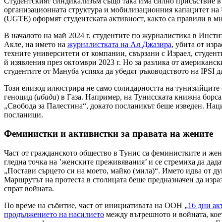
Студентският синдикализъм също така има силно присъствие 
организационната структура и мобилизационния капацитет на 
(UGTE) оформят студентската активност, както са правили в м
В началото на май 2024 г. студентите по журналистика в Инст
Акле, на името на
журналистката на Ал Джазира
, убита от изр
техните университети от компании, свързани с Израел, студент
й изявления през октомври 2023 г. Но за разлика от американс
студентите от Мануба успяха да убедят ръководството на IPSI 
Този епизод илюстрира не само солидарността на тунизийците 
геноцид (
ибада
) в Газа. Например, на Тунисската книжна борс
„Свобода за Палестина“, докато посланикът беше изведен. Нац
посланици.
Феминистки и активистки за правата на жените
Част от гражданското общество в Тунис са феминистките и жен
гледна точка на ’женските преживявания’ и се стремиха да дад
„Постави сърцето си на моето, майко (мила)“. Името идва от д
Маршрутът на протеста в столицата беше предназначен да изр
спрат войната.
По време на събитие, част от инициативата на ООН „
16 дни ак
продължението на насилието
между вътрешното и войната, коет