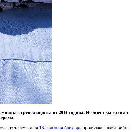
омняща за революцията от 2011 година. Но днес има голяма
ограма.
 носещо тежестта на
16-годишна блокада
, продължаващата война