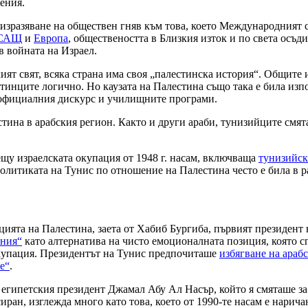
ения.
изразяване на обществен гняв към това, което Международният 
 САЩ
и
Европа
, обществеността в Близкия изток и по света осъ
в войната на Израел.
кият свят, всяка страна има своя „палестинска история“. Общите
инците логично. Но каузата на Палестина също така е била изпо
 официалния дискурс и училищните програми.
тина в арабския регион. Както и други араби, тунизийците смята
щу израелската окупация от 1948 г. насам, включваща
тунизийс
 политиката на Тунис по отношение на Палестина често е била в ра
ията на Палестина, заета от Хабиб Бургиба, първият президент н
ния“
като алтернатива на чисто емоционалната позиция, която сп
 окупация. Президентът на Тунис предпочиташе
избягване на ара
е“
.
 египетския президент Джамал Абу Ал Насър, който я смяташе за 
ран, изглежда много като това, което от 1990-те насам е нарич