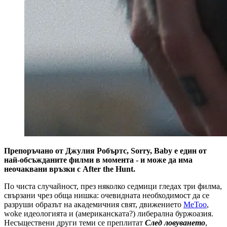
Препоръчано от Джулия Робъртс, Sorry, Baby е един от
най-обсъжданите филми в момента - и може да има
неочаквани връзки с After the Hunt.
По чиста случайност, през няколко седмици гледах три филма,
свързани чрез обща нишка: очевидната необходимост да се
разруши образът на академичния свят, движението
MeToo
,
woke идеологията и (американската?) либерална буржоазия.
Несъществени други теми се преплитат
След ловуването
,