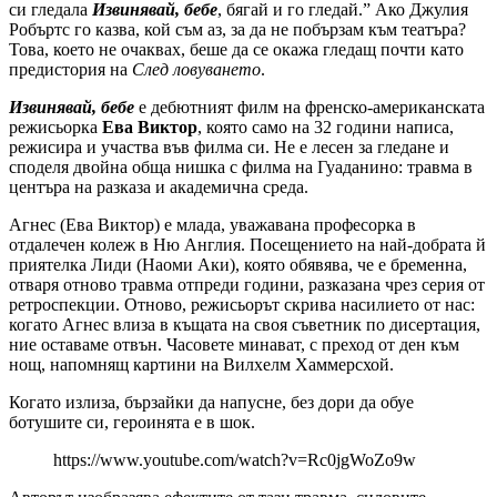
си гледала
Извинявай, бебе
, бягай и го гледай.” Ако Джулия
Робъртс го казва, кой съм аз, за да не побързам към театъра?
Това, което не очаквах, беше да се окажа гледащ почти като
предистория на
След ловуването
.
Извинявай, бебе
е дебютният филм на френско-американската
режисьорка
Ева Виктор
, която само на 32 години написа,
режисира и участва във филма си. Не е лесен за гледане и
споделя двойна обща нишка с филма на Гуаданино: травма в
центъра на разказа и академична среда.
Агнес (Ева Виктор) е млада, уважавана професорка в
отдалечен колеж в Ню Англия. Посещението на най-добрата й
приятелка Лиди (Наоми Аки), която обявява, че е бременна,
отваря отново травма отпреди години, разказана чрез серия от
ретроспекции. Отново, режисьорът скрива насилието от нас:
когато Агнес влиза в къщата на своя съветник по дисертация,
ние оставаме отвън. Часовете минават, с преход от ден към
нощ, напомнящ картини на Вилхелм Хаммерсхой.
Когато излиза, бързайки да напусне, без дори да обуе
ботушите си, героинята е в шок.
https://www.youtube.com/watch?v=Rc0jgWoZo9w