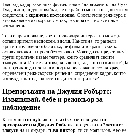
Глас зад кадър завършва филма: това е “нарязването” на Лука
Гуаданино, подчертавайки, че в крайна сметка това, което сме
свидетели, е
сценична постановка
. С изтънчена режисура и
висококласен актьорски състав, разбира се – но все пак е
изпълнение.
Това е преживяване, което провокира интерес, но може да
остави зрителя неспокоен, висящ. Наистина, то раздели
критиците: някои отбелязаха, че филмът в крайна сметка
оставя всички въпроси без отговор. Може да си представим
групи приятели извън театъра, които сравняват своите
тълкувания. И не е ли това, всъщност, задачата на киното? Да
ни подтикне да поставим под въпрос значението на края,
определени режисьорски решения, определени кадри, които
изглеждат като да адресират директно зрителя?
Препоръката на Джулия Робъртс:
Извинявай, бебе и режисьор за
наблюдение
Като много от публиката, и аз бях заинтригуван от
препоръката на Джулия Робъртс
от сцената на
Златните
глобуси
на 11 януари: “
Ева Виктор
, ти си моят идол. Ако не