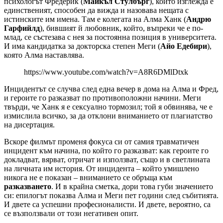
психологът Фредерик (
Майкъл Стулбърг
), който изглежда е
единственият, способен да вижда и назовава нещата с
истинските им имена. Там е колегата на Алма Ханк (
Андрю
Гарфийлд
), бившият й любовник, който, въпреки че е по-
млад, се състезава с нея за постоянна позиция в университета.
И има кандидатка за докторска степен Меги (
Айо Едебири
),
която Алма наставлява.
https://www.youtube.com/watch?v=A8R6DMlDtxk
Инцидентът се случва след една вечер в дома на Алма и Фред,
и героите го разказват по противоположни начини. Меги
твърди, че Ханк я е сексуално тормозил; той я обвинява, че е
измислила всичко, за да отклони вниманието от плагиатство
на дисертация.
Вскоре филмът променя фокуса си от самия травматичен
инцидент към начина, по който го разказват: как героите го
докладват, вярват, отричат и използват, също и в светлината
на личната им история. От инцидента – който умишлено
никога не е показан – вниманието се обръща към
разказването
. И в крайна сметка, дори това губи значението
си: епилогът показва Алма и Меги пет години след събитията.
И двете са успешни професионалисти. И двете, вероятно, са
се възползвали от този негативен опит.