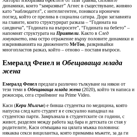
Авторът изобразява ефектите от тази травма, силовите
динамики, които “замразяват” Агнес в съществуване, живяно
като “наблюдател”, с интелигентен, понякога ироничен
поглед, който се прелива в социална сатира. Дори заглавията
на главите, които структурират разказа – “Годината на
сандвича”, “Годината на въпросите”, “Годината на бебето” –
напомнят структурата на
Приятели
. Както в
След
ловуването
, има остро отражение върху половите динамики и
изкривяванията на движението
MeToo
, разкривайки
многопластов разказ, който – отново – поставя въпроси.
Емералд Фенел и
Обещаваща млада
жена
Емералд Фенел
предлага различно тълкуване на някои от
тези теми в
Обещаваща млада жена
(2020), който тя написа и
режисира, сега стрийминг на Prime Video.
Каси (
Кери Мългън
) е бивша студентка по медицина, която
напусна след като студент я е сексуално нападнал на
студентско парти. Замръзнала в студентските си години, с
живот, разделен между работа зад бара и детската си стая у
родителите, Каси отмъщава на цялата мъжка половина:
някаква секси вицилантка, която примамва мъжете, за да ги