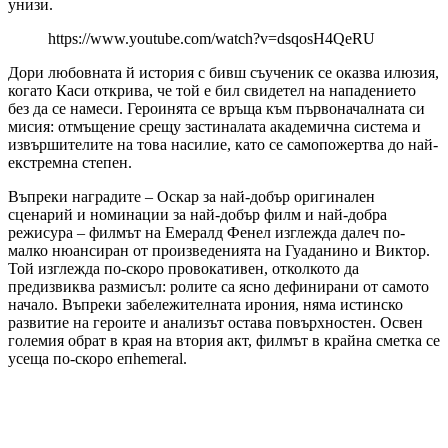
унизи.
https://www.youtube.com/watch?v=dsqosH4QeRU
Дори любовната й история с бивш съученик се оказва илюзия,
когато Каси открива, че той е бил свидетел на нападението
без да се намеси. Героинята се връща към първоначалната си
мисия: отмъщение срещу застиналата академична система и
извършителите на това насилие, като се самопожертва до най-
екстремна степен.
Въпреки наградите – Оскар за най-добър оригинален
сценарий и номинации за най-добър филм и най-добра
режисура – филмът на Емералд Фенел изглежда далеч по-
малко нюансиран от произведенията на Гуаданино и Виктор.
Той изглежда по-скоро провокативен, отколкото да
предизвиква размисъл: ролите са ясно дефинирани от самото
начало. Въпреки забележителната ирония, няма истинско
развитие на героите и анализът остава повърхностен. Освен
големия обрат в края на втория акт, филмът в крайна сметка се
усеща по-скоро епhemeral.