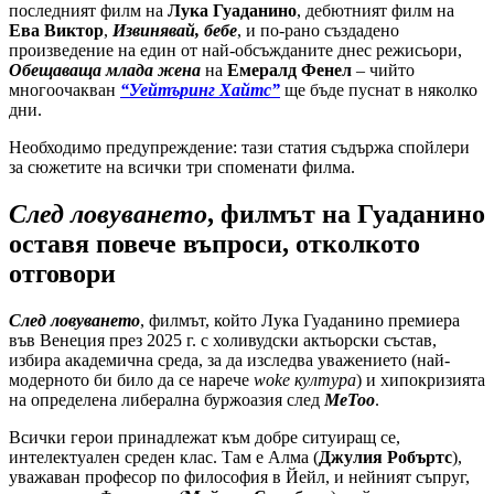
последният филм на
Лука Гуаданино
, дебютният филм на
Ева Виктор
,
Извинявай, бебе
, и по-рано създадено
произведение на един от най-обсъжданите днес режисьори,
Обещаваща млада жена
на
Емералд Фенел
– чийто
многоочакван
“Уейтъринг Хайтс”
ще бъде пуснат в няколко
дни.
Необходимо предупреждение: тази статия съдържа спойлери
за сюжетите на всички три споменати филма.
След ловуването
, филмът на Гуаданино
оставя повече въпроси, отколкото
отговори
След ловуването
, филмът, който Лука Гуаданино премиера
във Венеция през 2025 г. с холивудски актьорски състав,
избира академична среда, за да изследва уважението (най-
модерното би било да се нарече
woke култура
) и хипокризията
на определена либерална буржоазия след
MeToo
.
Всички герои принадлежат към добре ситуиращ се,
интелектуален среден клас. Там е Алма (
Джулия Робъртс
),
уважаван професор по философия в Йейл, и нейният съпруг,