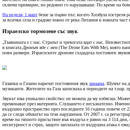
сключи примирие, но редовно го нарушаваше. По време на бом
На неделя, 1 март
беше за първи път, когато Хизбула изстреля 
за всички села и градове южно от река Литания и южната част 
Израелско тормозене със звук
„Тъмнината е с нас. Страхът и тревогата ядат с нас. Неизвестно
в книгата
Дронът яде с мен
(The Drone Eats With Me), която на
нови размери. Израелските дронове създадоха постоянен звуков
Газанки и Газани наричат постоянния звук
занаана
. Шумът на д
музиканти. Жителите на Газа записваха в периодите на т.нар. п
Звукът има уникално свойство: не можеш да му избягаш. Можем 
преминават през материята. Слушането е несъзнателно. Именно
въздушно пространство през последните 16 години повече от 2
да се следи обхватът на тези нарушения. От 2007 г. са регистр
време на тяхното присъствие във въздуха е равно на 3 114 дни
несигурност и страх, защото заплахата от въздушна атака е еже