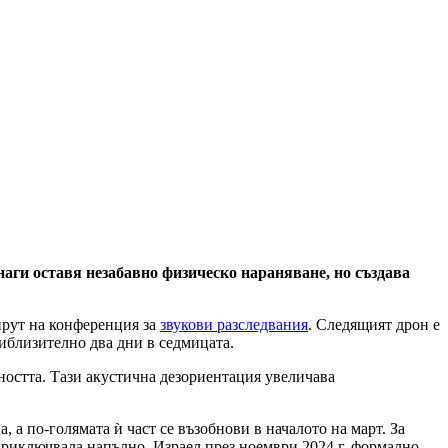
инаги оставя незабавно физическо нараняване, но създава
ейрут на конференция за
звукови разследвания
. Следящият дрон е
приблизително два дни в седмицата.
сността. Тази акустична дезориентация увеличава
, а по-голямата ѝ част се възобнови в началото на март. За
 приключвала напълно. Израел през ноември 2024 г. формално