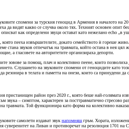
уковите спомени за турския геноцид в Армения в началото на 20 
еха да видят какво се случва около тях. Техният основен опит бе
описват как определени звуци остават като нежелано echo „в уш
 която пееха извършителите, докато семейството ѝ гореше живо.
ме стана звуков отпечатък на травмата, който остана в нея цял 
щие, а гласовете на авторитетите организираха депорти.
ните зовове за помощ, плач и колективно пеене, които позволиха 
анието. Слушането на звуковите спомени от геноцидите като този
да резонира в телата и паметта на онези, които са принудени да 
ия пристанищен район през 2020 г., която беше най-голямата изв
м звука – симптом, характерен за посттравматично стресово раз
 на травмата. Той функционира като форма на колективно наказа
вуковите самолети издават звук
напомнящ
гръм. Хората, изложени 
я суверенитет на Ливан и противоречат на резолюция 1701 на С