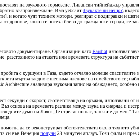
ивопоставят на звуковото тормозене. Ливански тийнейджър управл
обратно възпроизвеждане. Има уебсайт
Звукахте ли нещо?
, къдет
ти], и когато чуят техните мотори, реагират с подигравки и шег
от дронове, които се носеха близо до граждански сгради, се заг
а неговото документиране. Организации като
Earshot
използват зву
е, разстоянието на атаката или времевата структура на събитиет
 пробита с куршуми в Газа, където отчаяно молеше спасителите з
 открита мъртва заедно с шестима членове на семейството си; н
ic Architecture анализира звуковия запис на обаждането, особен
ест секунди с скорост, съответстваща на оръжия, използвани от 
Въз основа на времевата разлика между звука на снаряда и изстр
следните думи на Лаян: „Те стрелят по нас, танкът е до мен.“ Та
деца.
о помогна да се реконструират обстоятелствата около тяхното уб
ата си във Венеция
получи
23-минутен аплауз. Този филм и през 