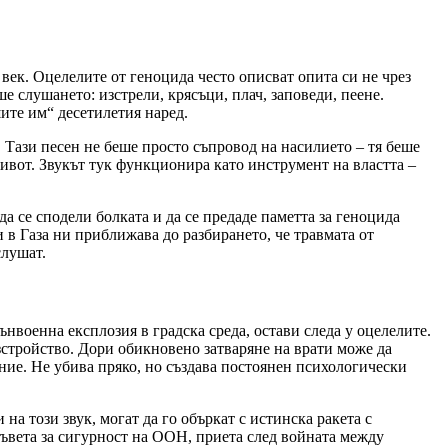
век. Оцелелите от геноцида често описват опита си не чрез
ше слушането: изстрели, крясъци, плач, заповеди, пеене.
ите им“ десетилетия наред.
 Тази песен не беше просто съпровод на насилието – тя беше
живот. Звукът тук функционира като инструмент на властта –
да се сподели болката и да се предаде паметта за геноцида
 в Газа ни приближава до разбирането, че травмата от
слушат.
ънвоенна експлозия в градска среда, остави следа у оцелелите.
стройство. Дори обикновено затваряне на врати може да
ние. Не убива пряко, но създава постоянен психологически
на този звук, могат да го объркат с истинска ракета с
ъвета за сигурност на ООН, приета след войната между