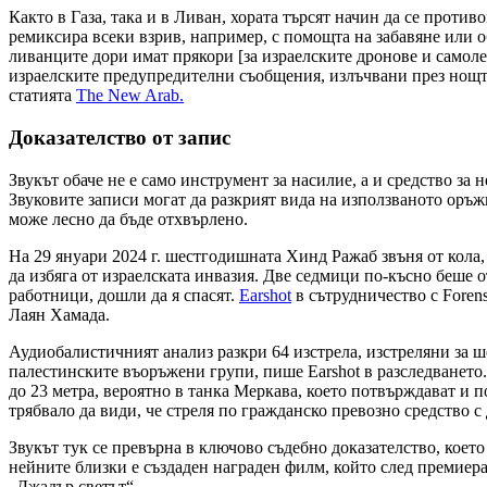
Както в Газа, така и в Ливан, хората търсят начин да се прот
ремиксира всеки взрив, например, с помощта на забавяне или 
ливанците дори имат прякори [за израелските дронове и самоле
израелските предупредителни съобщения, излъчвани през нощта 
статията
The New Arab.
Доказателство от запис
Звукът обаче не е само инструмент за насилие, а и средство з
Звуковите записи могат да разкрият вида на използваното оръжи
може лесно да бъде отхвърлено.
На 29 януари 2024 г. шестгодишната Хинд Ражаб звъня от кола,
да избяга от израелската инвазия. Две седмици по-късно беше
работници, дошли да я спасят.
Earshot
в сътрудничество с Forens
Лаян Хамада.
Аудиобалистичният анализ разкри 64 изстрела, изстреляни за ш
палестинските въоръжени групи, пише Earshot в разследването. 
до 23 метра, вероятно в танка Меркава, което потвърждават и по
трябвало да види, че стреля по гражданско превозно средство с 
Звукът тук се превърна в ключово съдебно доказателство, коет
нейните близки е създаден награден филм, който след премиер
„Джадър светът“.