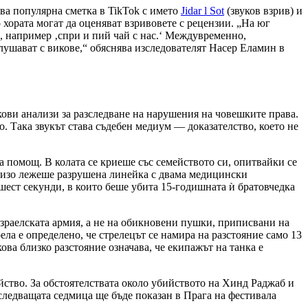
ява популярна сметка в TikTok с името
Jidar l Sot
(звуков взрив) и
о хората могат да оценяват взривовете с рецензии. „На юг
и, например ‚спри и пий чай с нас.‘ Междувременно,
лушават с викове,“ обяснява изследователят Насер Еламин в
кови анализи за разследване на нарушения на човешките права.
о. Така звукът става съдебен медиум — доказателство, което не
а помощ. В колата се криеше със семейството си, опитвайки се
аблизо лежеше разрушена линейка с двама медицински
о шест секунди, в които беше убита 15-годишната ѝ братовчедка
израелската армия, а не на обикновени пушки, приписвани на
ела е определено, че стрелецът се намира на разстояние само 13
кова близко разстояние означава, че екипажът на танка е
ийство. За обстоятелствата около убийството на Хинд Раджаб и
следващата седмица ще бъде показан в Прага на фестивала