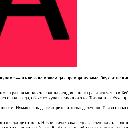
о чуваме — и което не можем да спрем да чуваме. Звукът не в
ато в края на миналата година отидох в центъра за изкуство в Б
то е над града, обаче го чуват всички около. Тогава това бяха 
 посоки. Нямаше как да се определи колко далеч или близо е опа
га ще дойде отново. Някои я очакваха веднага след новата година
а интензивността ѝ – от 2024 г. насам войната там никога не е