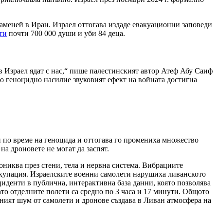
Хаменей в Иран. Израел оттогава издаде евакуационни заповеди
ти
почти 700 000 души и уби 84 деца.
е в Израел ядат с нас,“ пише палестинският автор Атеф Абу Саиф
ото геноцидно насилие звуковият ефект на войната достигна
ви по време на геноцида и оттогава го промениха множество
на дроновете не могат да заспят.
ониква през стени, тела и нервна система. Вибрациите
окупация. Израелските военни самолети нарушиха ливанското
циденти в публична, интерактивна база данни, която позволява
като отделните полети са средно по 3 часа и 17 минути. Общото
нният шум от самолети и дронове създава в Ливан атмосфера на