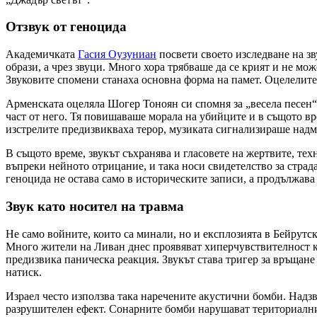
Отзвук от геноцида
Академичката
Гасия Оузуниан
посвети своето изследване на зв
образи, а чрез звуци. Много хора трябваше да се крият и не мож
Звуковите спомени станаха основна форма на памет. Оцелелите 
Арменската оцеляла Шогер Тоноян си спомня за „весела песен“,
част от него. Тя повишаваше морала на убийците и в същото вре
изстрелите предизвикваха терор, музиката сигнализираше надмо
В същото време, звукът съхранява и гласовете на жертвите, тех
въпреки нейното отрицание, и така носи свидетелство за страд
геноцида не остава само в историческите записи, а продължава 
Звук като носител на травма
Не само войните, които са минали, но и експлозията в Бейрутск
Много жители на Ливан днес проявяват хиперчувствителност къ
предизвика паническа реакция. Звукът става тригер за връщане
натиск.
Израел често използва така наречените акустични бомби. Надз
разрушителен ефект. Сонарните бомби нарушават териториални