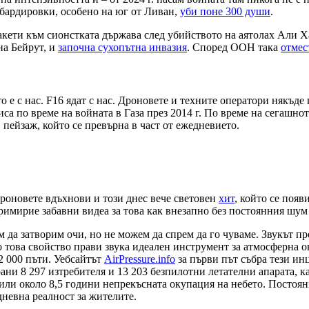
бардировки, особено на юг от Ливан,
уби поне 300 души
.
ракети към сионстката държава след убийството на аятолах Али 
на Бейрут, и
започна сухопътна инвазия
. Според ООН така
отмес
то е с нас. F16 ядат с нас. Дроновете и техните оператори някъд
писа по време на войната в Газа през 2014 г. По време на сегашн
 пейзаж, който се превърна в част от ежедневието.
роновете вдъхнови и този днес вече световен
хит
, който се поя
римирие забавни видеа за това как внезапно без постоянния шум 
да затворим очи, но не можем да спрем да го чуваме. Звукът пр
 това свойство прави звука идеален инструмент за атмосферна 
2 000 пъти. Уебсайтът
AirPressure.info
за първи път събра тези ин
ирани 8 297 изтребителя и 13 203 безпилотни летателни апарата, 
, или около 8,5 години непрекъсната окупация на небето. Постоя
дневна реалност за жителите.