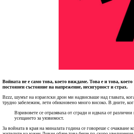
Войната не е само това, което виждаме. Това е и това, коет
постоянен състояние на напрежение, несигурност и страх.
Bzzz, шумът на израелски дрон ми надвисваше над главата, ког
трудно забележим, лети обикновено много високо. В дните, кога
Взривовете се отразяваха от сгради и идваха от различни
усещането за уязвимост.
За войната в края на миналата година се говореше с очакване ко
жителите на южен Ливан обаче това беше по-скоро увеличение н