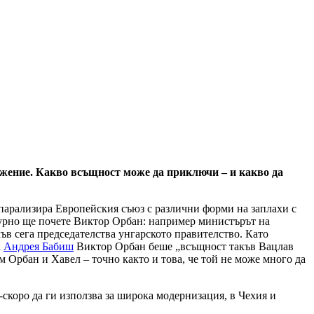
ажение. Какво всъщност може да приключи – и какво да
парализира Европейския съюз с различни форми на заплахи с
-бурно ще почете Виктор Орбан: например министърът на
ъв сега председателства унгарското правителство. Като
а
Андрея Бабиш
Виктор Орбан беше „всъщност такъв Вацлав
 Орбан и Хавел – точно както и това, че той не може много да
скоро да ги използва за широка модернизация, в Чехия и