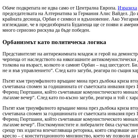
Обаче подкрепата не идва само от Централна Европа.
Изразиха
председателката на Алтернатива за Германия Алис Вайдел. До 
крайната десница, Орбан е символ и вдъхновение. Ако Унгария
изглеждаше, че в предизборната Будапеща ще се появи и америк
много сериозно рискува да бъде победен.
Орбанизмът като политическа логика
Представителят на антирежимната младеж и герой на демонстрац
черпеща от наследството на някогашните антикомунистически д
толкова на възраст, колкото и самият Орбан – над шестдесет. Б
не и във управлението“. След като загуби, реагира по същия ха
Пътят към триумфалното връщане мина през дълбока криза втор
съчетаваха спомен за годишнината от съветската инвазия през 
Ференц Гюртшани, който съчетаваше комунистическото минало с
лъгахме вечер“. След като по-късно загуби, реагира и той с хар
Пътят към триумфалното връщане мина през дълбока криза втор
съчетаваха спомен за годишнината от съветската инвазия през 
Ференц Гюртшани, който съчетаваше комунистическото минало с
лъгахме вечер“. Посткомунистите и либералите бяха съучастни
срещу тях издигна впечатляваща реторика, която свързваше ан
кресло – с конституционното мнозинство, което му позволи да п