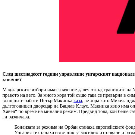
След шестнадесет години управление унгарският национале
започне?
Маджарските избори имат значение далеч отвъд границите на У
правото на вето. За много хора той също така се превърна в 
външните работи Петър Макинка
каза
, че хора като Микеландж
дългогодишен дворецар на Вацлав Клаус, Макинка явно има оп
Хавел“ по време на миналия режим. Предвид това, кой беше сам
ги различава.
Бонанзата за режима на Орбан станаха европейските фонд
Унгария те станаха източник за масивно източване и раз