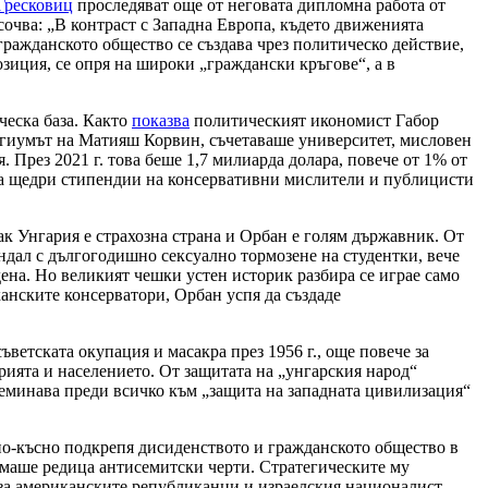
Гресковиц
проследяват още от неговата дипломна работа от
сочва: „В контраст с Западна Европа, където движенията
гражданското общество се създава чрез политическо действие,
зиция, се опря на широки „граждански кръгове“, а в
ческа база. Както
показва
политическият икономист Габор
егиумът на Матияш Корвин, съчетаваше университет, мисловен
През 2021 г. това беше 1,7 милиарда долара, повече от 1% от
га щедри стипендии на консервативни мислители и публицисти
ак Унгария е страхозна страна и Орбан е голям държавник. От
ндал с дългогодишно сексуално тормозене на студентки, вече
дена. Но великият чешки устен историк разбира се играе само
анските консерватори, Орбан успя да създаде
етската окупация и масакра през 1956 г., още повече за
рията и населението. От защитата на „унгарския народ“
реминава преди всичко към „защита на западната цивилизация“
о-късно подкрепя дисиденството и гражданското общество в
маше редица антисемитски черти. Стратегическите му
а американските републиканци и израелския националист