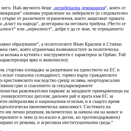
 него. Най-звучното беше „
нелиберална демокрация
“, която се
емокрация“ означава управление на либералите (и следователно
е отърве от различните ограничения, които защитават правата
„власт на народа“, делегирана на неговата трибуна. (Често се
ност“ или „нереалност“, добре е да се знае, че отрицанието
авно образувание“, а политолозите Иван Краснев и Стивън
жна смес, която ограничава възможностите за политическа
 колажа и кутията с инструменти е характерна за Орбан. Той
 характеризира ярко и живописно):
, стартова площадка за разцепване на единството на ЕС и
 искат социална солидарност, тормоз върху гражданското
ко-християнското наследство срещу исляма, неортодоксални
тивния грях и спасението за секуларизираните
ноистки развлекателни паркове за западните привърженици на
 университетски диплом; данъчен рай и врата към ЕС за
анти-либерализма и националния егоизъм; и в същото време
идеологическа икономическа зависимост. Системата на
ето им лични решения, включително за начина им на живот и
ералните и леви (а по-късно и десни, но противодържавни)
олирани от режима, и агресивна институционална среда.“