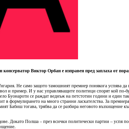
н консерватор Виктор Орбан е изправен пред заплаха от пор
нгария. Не само защото тамошният премиер понякога успява да 
символ и пример. И у нас управляващите политици спорят кой по
ело Буонароти се раждат веднъж на петстотин години и един так
ит в формулирането на много странни ласкателства. За премиер
ият Бабиш тогава, трябва да се разбира неговото възхищение към
ове. Докато Полша – през всички политически партии – успя по-
хищение.