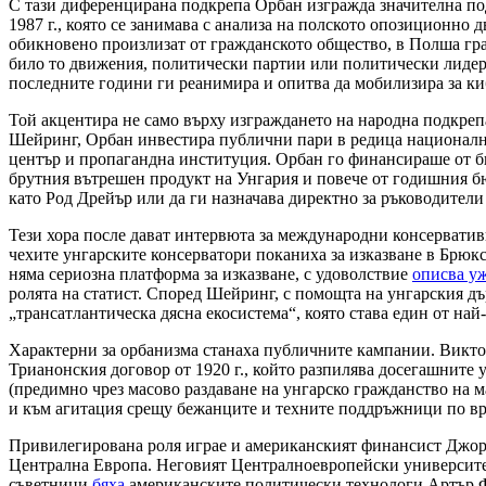
С тази диференцирана подкрепа Орбан изгражда значителна под
1987 г., която се занимава с анализа на полското опозиционно
обикновено произлизат от гражданското общество, в Полша гра
било то движения, политически партии или политически лидер,
последните години ги реанимира и опитва да мобилизира за к
Той акцентира не само върху изграждането на народна подкрепа
Шейринг, Орбан инвестира публични пари в редица националн
център и пропагандна институция. Орбан го финансираше от бю
брутния вътрешен продукт на Унгария и повече от годишния б
като Род Дрейър или да ги назначава директно за ръководител
Тези хора после дават интервюта за международни консервативн
чехите унгарските консерватори поканиха за изказване в Брюкс
няма сериозна платформа за изказване, с удоволствие
описва у
ролята на статист. Според Шейринг, с помощта на унгарския д
„трансатлантическа дясна екосистема“, която става един от на
Характерни за орбанизма станаха публичните кампании. Виктор 
Трианонския договор от 1920 г., който разпилява досегашните 
(предимно чрез масово раздаване на унгарско гражданство на 
и към агитация срещу бежанците и техните поддръжници по вр
Привилегирована роля играе и американският финансист Джорд
Централна Европа. Неговият Централноевропейски университет
съветници
бяха
американските политически технологи Артър Ф