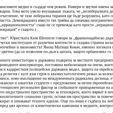
ависимите медии и създаде нов режим. Намери и звучни имена за
кария. Това мото умело внушаваше лъжата, че „нелибералната д
чатление, че тази либерална тирания ще бъде разрушена, като с
стта. Демокрацията вместо тях трябва да означава неограничена 
„иррационалността“ също не се превежда като просто „нерационал
мокрация“ е същото.)
ство“. Юристката Ким Шеппеле говори за „франкенщайнско държ
чески институции от различни контексти и създава странна кола
енчейни и икономистът Янош Матиаш Ковач, именно логиката на
е цветно (да си позволим по-дълга цитата, защото орбанизмът го
ните инвеститори и държавна подкрепа за местните предприятия
омодните консерватори, постоянна мобилизация на онези, които
ия и кадаристкия полицейски държавен модел, защита на еврейс
религия с култ към героя и квазиесхатологичен разказ за колек
нси, ново въплъщение на междувоенната радикална десница; ет
икански и азиатски студенти с предложение за евтин европейски
ретенциозен регионален фактор за глобалните привърженици на 
о индустриално пространство за технократи, които вярват в не
аполитичните социални групи, оставя им пространство за повеч
ират и унижават техните идеали. Още по-лошо е съдбата на либ
т пред цял арсенал от клеветнически кампании в медиите, контр