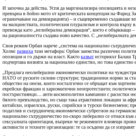
И започна да действа. Успя да маргинализира опозицията и нез
превърна в бойно мото от критическата концепция на Фарид За
ограничаване на демокрацията) – и същевременно създаваше впе
на малцинствата, политическия плурализъм и контрола върху вла
превежда като „нелиберална демокрация“, което е объркващо – 
на рационалността създава ново качество. С „нелибералната де
Своя режим Орбан нарече „система на национално сътрудниче
Холмс
развиха
тази метафора: Орбан заимства различни полити
опозиция и го държи на власт. Както
казват
историкът Балаш Тр
подчертава визията за национално единство, но това единство 
„Предлага неолиберални икономически политики на чуждестран
НАТО от руските силови структури; традиционни норми за стар
общество на онези, които носталгично се обръщат към хортиев
еврейски фракции и харизматични неопротестанти; политическа 
постхристиянци… анти-космополитни кампании с расистки нюа
бялото превъзходство, но също така атрактивни локации за афр
китайски, израелски, руски, сирийски и турски бизнесмени; п
податлив и сътрудничещ икономически субрегион на германскот
национално сътрудничество по-скоро либерално се отнася към 
сексуалната ориентация, въпреки че режимните влияещи провок
активисти и техните организации: те са осъдени да се изправя