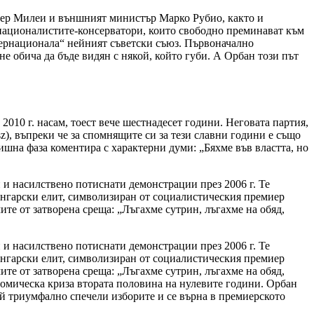
иер Милеи и външният министър Марко Рубио, както и
 националистите-консерватори, които свободно преминават към
тернационала“ нейният съветски съюз. Първоначално
е обича да бъде видян с някой, който губи. А Орбан този път
010 г. насам, тоест вече шестнадесет години. Неговата партия,
), въпреки че за спомнящите си за тези славни години е също
дишна фаза коментира с характерни думи: „Бяхме във властта, но
и насилствено потиснати демонстрации през 2006 г. Те
 унгарски елит, символизиран от социалистическия премиер
те от затворена среща: „Лъгахме сутрин, лъгахме на обяд,
и насилствено потиснати демонстрации през 2006 г. Те
 унгарски елит, символизиран от социалистическия премиер
те от затворена среща: „Лъгахме сутрин, лъгахме на обяд,
номическа криза втората половина на нулевите години. Орбан
й триумфално спечели изборите и се върна в премиерското