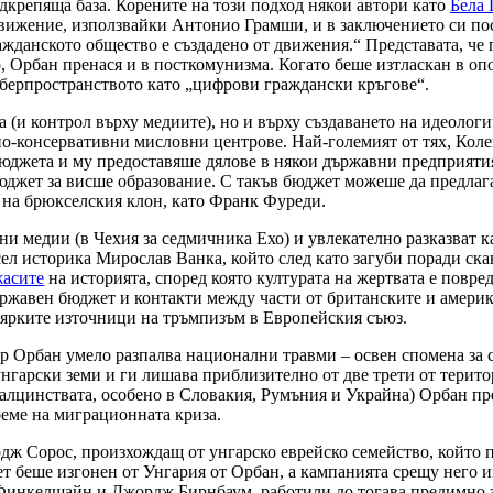
крепяща база. Корените на този подход някои автори като
Бела 
 движение, използвайки Антонио Грамши, и в заключението си по
жданското общество е създадено от движения.“ Представата, че 
 Орбан пренася и в посткомунизма. Когато беше изтласкан в опо
иберпространството като „цифрови граждански кръгове“.
 (и контрол върху медиите), но и върху създаването на идеологи
о-консервативни мисловни центрове. Най-големият от тях, Кол
джета и му предоставяше дялове в някои държавни предприятия. 
юджет за висше образование. С такъв бюджет можеше да предла
и на брюкселския клон, като Франк Фуреди.
и медии (в Чехия за седмичника Ехо) и увлекателно разказват к
ел историка Мирослав Ванка, който след като загуби поради ска
жасите
на историята, според която културата на жертвата е повре
ържавен бюджет и контакти между части от британските и америк
й-ярките източници на тръмпизъм в Европейския съюз.
Орбан умело разпалва национални травми – освен спомена за съв
унгарски земи и ги лишава приблизително от две трети от терито
малцинствата, особено в Словакия, Румъния и Украйна) Орбан п
еме на миграционната криза.
ж Сорос, произхождащ от унгарско еврейско семейство, който п
 беше изгонен от Унгария от Орбан, а кампанията срещу него и
инкелщайн и Джордж Бирнбаум, работили до тогава предимно з