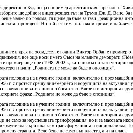
я директно в Будапеща например аргентинският президент Хав
изборите ще дойде и вицепрезидентът на Тръмп Дж. Д. Ванс. За
 беше малко по-голяма, тя щеше да бъде за тази „реакционна ин
анският президент. Но той сега има по-важни грижи и най-вече н
иите в края на осемдесетте години Виктор Орбан е премиер от 2
вижения, все още носи името Съюз на младите демократи (Fidesz
ил е премиер още през 1998–2002 г., като по-късно тази четириго
рактерен начин: „Родината не може да бъде в опозиция“.
ата половина на нулевите години, включително и през мащабни 
1956 г. с протест срещу лицемерието и корупцията на актуалния
 голямо приватизационно богатство. Влезе и в историята с думи
актерната фраза: „Родината не може да бъде в опозиция“.
ата половина на нулевите години, включително и през мащабни 
1956 г. с протест срещу лицемерието и корупцията на актуалния
 голямо приватизационно богатство. Влезе и в историята с думи
ци не само за неуспешната трансформация, но и за масовата ико
тикомунизма с критика към трансформацията и национализма. То
роменя страната. Вече беше не само във властта, а и на власт.