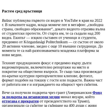
Растем сред връстници
Balzac
публикува първото си видео в YouTube в края на 2022
г. В началните кадри, млада момиче пее в мегафон: „свободна
страна, свободно образование“, докато видеото отразява вълна
от студентски протести. От старта им, те са създали над 200
видеа. Екипът — изцяло съставен от ученици и студенти,
предимно от Közgazdasági Politechnikum — се състои от около
20 активни членове, заедно с още 10 външни сътрудници. До
момента те са най-разпознаваемата младежка платформа за
нови медии.
Техният продукционен фокус е предимно върху дълги
видеоматериали, включително репортажи на място и
покритие на обществени въпроси. Те също така произвеждат
по-кратки културни препоръчителни клипове, фотоесе,
формат подобен на токшоу с гости или подкасти. Важна част
от работата им е и изграждането на общност чрез събития.
Вече са получили подкрепа чрез грант (Американския
Фонд
за подкрепа на независими медии
минал януари, който
оттогава е прекратен
от президентството на Тръмп),
организирали са събитие за събиране на 400 души с живи