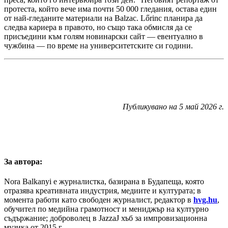
протеста, който вече има почти 50 000 гледания, остава един
от най-гледаните материали на Balzac. Lőrinc планира да
следва кариера в правото, но също така обмисля да се
присъедини към голям новинарски сайт — евентуално в
чужбина — по време на университетските си години.
Публикувано на 5 май 2026 г.
За автора:
Nora Balkanyi е журналистка, базирана в Будапеща, която
отразява креативната индустрия, медиите и културата; в
момента работи като свободен журналист, редактор в
hvg.hu
,
обучител по медийна грамотност и мениджър на културно
съдържание; доброволец в JazzaJ хъб за импровизационна
музика от 2015 г.