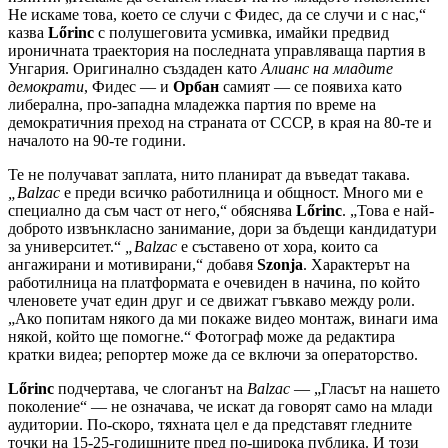
Не искаме това, което се случи с Фидес, да се случи и с нас,“
казва
Lőrinc
с полушеговита усмивка, имайки предвид
ироничната траектория на последната управляваща партия в
Унгария. Оригинално създаден като
Алианс на младите
демократи
, Фидес — и
Орбан
самият — се появиха като
либерална, про-западна младежка партия по време на
демократичния преход на страната от СССР, в края на 80-те и
началото на 90-те години.
Те не получават заплата, нито планират да въведат такава.
„Balzac
е преди всичко работилница и общност. Много ми е
специално да съм част от него,“ обяснява
Lőrinc
. „Това е най-
доброто извънкласно занимание, дори за бъдещи кандидатури
за университет.“
„Balzac
е съставено от хора, които са
ангажирани и мотивирани,“ добавя
Szonja
. Характерът на
работилница на платформата е очевиден в начина, по който
членовете учат един друг и се движат гъвкаво между роли.
„Ако попитам някого да ми покаже видео монтаж, винаги има
някой, който ще помогне.“ Фотограф може да редактира
кратки видеа; репортер може да се включи за операторство.
Lőrinc
подчертава, че слоганът на
Balzac
— „Гласът на нашето
поколение“ — не означава, че искат да говорят само на млади
аудитории. По-скоро, тяхната цел е да представят гледните
точки на 15-25-годишните пред по-широка публика. И този