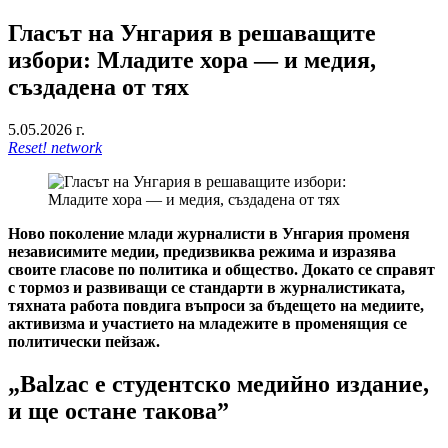
Гласът на Унгария в решаващите
избори: Младите хора — и медия,
създадена от тях
5.05.2026 г.
Reset! network
Ново поколение млади журналисти в Унгария променя
независимите медии, предизвиква режима и изразява
своите гласове по политика и общество. Докато се справят
с тормоз и развиващи се стандарти в журналистиката,
тяхната работа повдига въпроси за бъдещето на медиите,
активизма и участието на младежите в променящия се
политически пейзаж.
„Balzac е студентско медийно издание,
и ще остане такова”