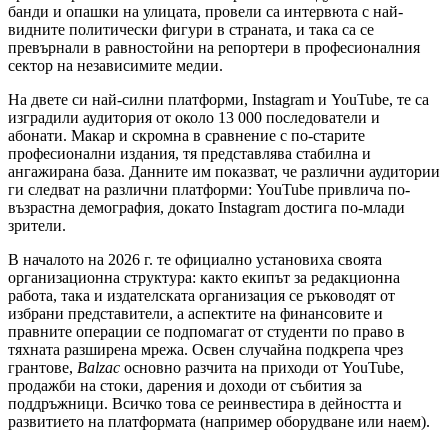
банди и опашки на улицата, провели са интервюта с най-
видните политически фигури в страната, и така са се
превърнали в равностойни на репортери в професионалния
сектор на независимите медии.
На двете си най-силни платформи, Instagram и YouTube, те са
изградили аудитория от около 13 000 последователи и
абонати. Макар и скромна в сравнение с по-старите
професионални издания, тя представлява стабилна и
ангажирана база. Данните им показват, че различни аудитории
ги следват на различни платформи: YouTube привлича по-
възрастна демография, докато Instagram достига по-млади
зрители.
В началото на 2026 г. те официално установиха своята
организационна структура: както екипът за редакционна
работа, така и издателската организация се ръководят от
избрани представители, а аспектите на финансовите и
правните операции се подпомагат от студенти по право в
тяхната разширена мрежа. Освен случайна подкрепа чрез
грантове,
Balzac
основно разчита на приходи от YouTube,
продажби на стоки, дарения и доходи от събития за
поддръжници. Всичко това се реинвестира в дейността и
развитието на платформата (например оборудване или наем).