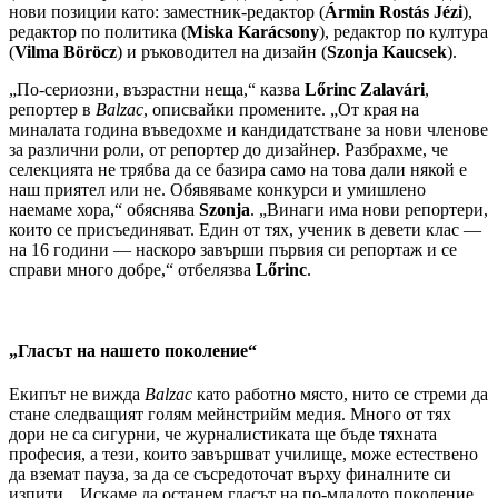
нови позиции като: заместник-редактор (
Ármin Rostás Jézi
),
редактор по политика (
Miska Karácsony
), редактор по култура
(
Vilma Böröcz
) и ръководител на дизайн (
Szonja Kaucsek
).
„По-сериозни, възрастни неща,“ казва
Lőrinc Zalavári
,
репортер в
Balzac
, описвайки промените. „От края на
миналата година въведохме и кандидатстване за нови членове
за различни роли, от репортер до дизайнер. Разбрахме, че
селекцията не трябва да се базира само на това дали някой е
наш приятел или не. Обявяваме конкурси и умишлено
наемаме хора,“ обяснява
Szonja
. „Винаги има нови репортери,
които се присъединяват. Един от тях, ученик в девети клас —
на 16 години — наскоро завърши първия си репортаж и се
справи много добре,“ отбелязва
Lőrinc
.
„Гласът на нашето поколение“
Екипът не вижда
Balzac
като работно място, нито се стреми да
стане следващият голям мейнстрийм медия. Много от тях
дори не са сигурни, че журналистиката ще бъде тяхната
професия, а тези, които завършват училище, може естествено
да вземат пауза, за да се съсредоточат върху финалните си
изпити. „Искаме да останем гласът на по-младото поколение.