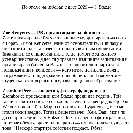
По време на изборите през 2026 — © Balzac
Zoé Kenyeres — PR, организиране на общността
Zoé е ангажирана с
Balzac
от ранните му дни чрез по-малкия
си брат, Kristóf Kenyeres, един от основателите. П initially е
била критична към качеството на първите им публикации в
Instagram и се е присъединила, за да помогне за тяхното
усъвършенстване. Днес тя управлява външните запитвания и
организира събития на Balzac — включително партита за
поддръжници и концерти — като играе централна роля в
изграждането и поддържането на общността. В момента е
студентка в университет, изучава специално образование.
Zsombor Peer — оператор, фотограф, подкастер
Zsombor се присъедини към
Balzac
преди две години. Той
засне първото си видео с съоснователя и главен редактор Dani
Weiner, покривайки Марша на живите в Будапеща. „Учехме
италиански заедно. Тогава беше повече: „Хей, Dani, мога ли
да се присъединя към Balzac?“ Бях запален по фотографията,
но те ме обучиха да стана оператор — имаше повече нужда от
това.“ Наскоро стартира собствен подкаст,
Tröszt
.