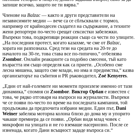
запише всичко, защото не ти вярва.“
Членове на
Balzac
— както и други представители на
независимите медии — вече са се сблъсквали с тормоз,
например от крайнодесен създател на съдържание, а техните
жени репортери по-често срещат сексистки забележки.
Въпреки това, подкрепящи реакции също са чести по улиците.
„На последния протест, когато казахме, че сме от
Balzac
,
хората ни разпознаха. Сред тези на средата на 20-те до
началото на 30-те, това става все по-типично,“ отбелязва
Zsombor
. Онлайн реакциите са подобно смесени, тъй като
възрастта им също определя как са приети. „Особено сме
лесна мишена, защото сме млади, но има и предимства,“ казва
организаторът на събития и PR ръководител,
Zoé Kenyeres
.
„Един от най-големите ни моменти произлезе именно от тази
динамика,“ спомня си
Zsombor
.
Виктор Орбан
е известен с
това, че рядко отговаря на въпроси на журналисти. Въпреки
че се появи по-често по време на последната кампания, той
продължава да предпочита избрани медии. Един път,
Dani
Weiner
забеляза моторна колона близо до дома му и упорито
чакаше премиера да се появи. „Орбан видя млад човек с
микрофон на улицата и не го вземаше насериозно. После се
изненада, когато Дани всъщност зададе въпроса си.“