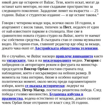
някой ден ще остареем от Balzac. Тези, които искат, могат да
останат като ментори, но ние създаваме пространство за
следващото поколение. Зададохме лимит на възрастта — 25
години. Balzac е студентско издание — и ще остане такова.“
Говоря с четирима млади хора, всички около 18 години, в
апартамент с висок таван, типичен за
Пест
, недалеч от един
от най-известните паркове в столицата. Ние сме в
сравнително новата студио-студио на
Balzac
, което те наемат
със собствени средства. В съседната стая се снима музикално
видео. На горния етаж, главният редактор яде обяд за вкъщи,
докато чака екип от
Австрийската обществена телевизия
.
Не е случайно, че
Balzac
наскоро
привлече вниманието
както
на
унгарските
, така и на
международните
медии.
Унгария
с
хибридния си авторитарен режим и фигурата на министър-
председателя
Виктор Орбан
поставя страната под
наблюдение, което е несъразмерно на нейния размер. В
момента на това интервю, бяхме в особено напрегнат
политически момент, около месец преди парламентарните
избори, които
се оказаха исторически
: лидерът на
опозицията,
Петер Магяр
, постигна решителна победа. След
победа с голямо мнозинство,
Будапеща избухна в
празненства
, водена естествено от младежи, докато силният
човек Орбан беше отстранен от власт след 16 години.