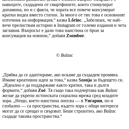
навиците, създадени от смартфоните, които стимулират
допамина, но и с факта, че хората все повече консумират
кратки видеа вместо статии. За много от тях това е основният
източник на информация,“ казва
Lőrinc
. „Забелязах, че най-
вече прелиствам истории в Instagram от големи издания и чета
заглавия. Въпросът е дали това наистина се брои за
консумация на новини,“ добавя
Zsombor
.
© Balzac
„Трябва да се адаптираме, ако искаме да създадем промяна.
Имаме креативни идеи за това,“ казва
Szonja
за бъдещето си.
„Идеално е да поддържаме както кратки, така и дълги
формати,“ добавя
Zoé
. Тя също така подчертава как
Balzac
желае да укрепи истинската социална мрежа сред младите
хора. „Нещо, което наистина липсва — в
Унгария
, но и
глобално — са пространства, където хора с общи интереси
могат да се срещат и свързват. Беше страхотно, ако
Balzac
създаде такива пространства.“