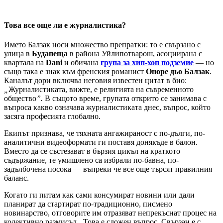
Това все още ли е журналистика?
Името Балзак носи множество препратки: то е свързано с
улица в
Будапеща
в района Уйлипотварош, асоциирана с
квартала на
Dani
и обичана
група за хип-хоп подземие
— но
също така е знак към френския романист
Оноре дьо Балзак
.
Каналът дори включва неговия известен цитат в био:
„
Журналистиката, вижте, е религията на съвременното
общество
”.
В същото време, групата открито се занимава с
въпроса какво означава журналистиката днес, въпрос, който
засяга професията глобално.
Екипът признава, че тяхната ангажираност с по-дълги, по-
аналитични видеоформати ги поставя донякъде в балон.
Вместо да се състезават в бързия цикъл на краткото
съдържание, те умишлено са избрали по-бавна, по-
задълбочена посока — въпреки че все още търсят правилния
баланс.
Когато ги питам как сами консумират новини или дали
планират да стартират по-традиционно, писмено
новинарство, отговорите им отразяват непрекъснат процес на
колективно размисъл. „Това е сложен въпрос. Свързан е с