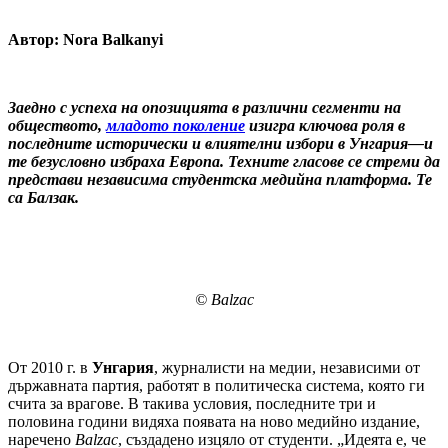
Автор:
Nora Balkanyi
Заедно с успеха на опозицията в различни сегменти на
обществото,
младото поколение
изигра ключова роля в
последните исторически и влиятелни избори в Унгария
—
и
те безусловно избраха Европа. Техните гласове се стреми да
представи независима студентска медийна платформа. Те
са Балзак.
© Balzac
От 2010 г. в
Унгария
, журналисти на медии, независими от
държавната партия, работят в политическа система, която ги
счита за врагове. В такива условия, последните три и
половина години видяха появата на ново медийно издание,
наречено
Balzac
, създадено изцяло от студенти. „Идеята е, че