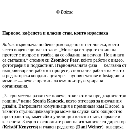
© Balzac
Паркове, кафенета и класни стаи, които израснаха
Balzac
първоначално беше ръководено от пет човека, което
често водеше до малко хаос. „Може да е трудно: стоиш на
протест с въпрос и трябва да се обадиш на всички. Не винаги
са съгласни,“ спомня си
Zsombor Peer
, който работи с видео,
фотография и подкастинг. Първоначалната фаза — белязана от
импровизирани работни процеси, спонтанна работа на място
и редакторска координация чрез групови чатове в Instagram и
мемове — вече е преминала към по-структурирана
организация.
„За три месеца развихме повече, отколкото за предходните три
години,“ казва
Szonja Kaucsek
, която отговаря за визуалния
дизайн. Вътрешната комуникация е преминала към Discord, а
тяхното студио/щабквартира може да служи като общностно
пространство, заменяйки училищни класни стаи, паркове и
кафенета. Заедно с основните роли на изпълнителен директор
(
Kristóf Kenyeres
) и главен редактор (
Dani Weiner
), въведоха