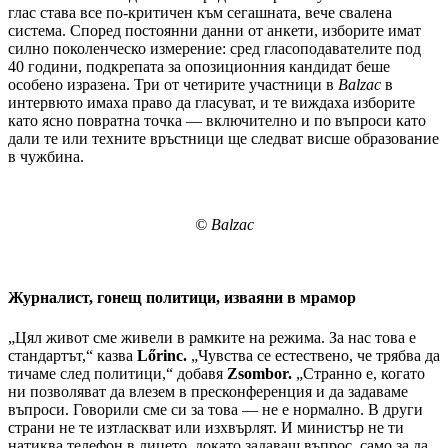
глас става все по-критичен към сегашната, вече свалена
система. Според постоянни данни от анкети, изборите имат
силно поколенческо измерение: сред гласоподавателите под
40 години, подкрепата за опозиционния кандидат беше
особено изразена. Три от четирите участници в
Balzac
в
интервюто имаха право да гласуват, и те виждаха изборите
като ясно повратна точка — включително и по въпроси като
дали те или техните връстници ще следват висше образование
в чужбина.
© Balzac
Журналист, гонещ политици, изваяни в мрамор
„Цял живот сме живели в рамките на режима. За нас това е
стандартът,“ казва
Lőrinc.
„Чувства се естествено, че трябва да
тичаме след политици,“ добавя
Zsombor.
„Странно е, когато
ни позволяват да влезем в пресконференция и да задаваме
въпроси. Говорили сме си за това — не е нормално. В други
страни не те изтласкват или изхвърлят. И министър не ти
натиква телефон в лицето, докато задаваш въпрос, само за да