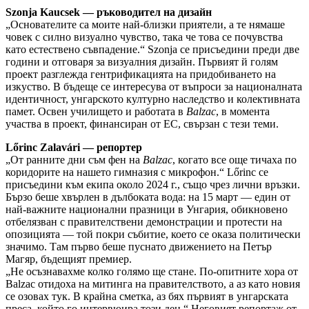
Szonja Kaucsek — ръководител на дизайн
„Основателите са моите най-близки приятели, а те нямаше
човек с силно визуално чувство, така че това се почувства
като естествено съвпадение.“ Szonja се присъедини преди две
години и отговаря за визуалния дизайн. Първият й голям
проект разглежда гентрификацията на придобиването на
изкуство. В бъдеще се интересува от въпроси за националната
идентичност, унгарското културно наследство и колективната
памет. Освен училището и работата в
Balzac
, в момента
участва в проект, финансиран от ЕС, свързан с тези теми.
Lőrinc Zalavári — репортер
„От ранните дни съм фен на
Balzac
, когато все още тичаха по
коридорите на нашето гимназия с микрофон.“ Lőrinc се
присъедини към екипа около 2024 г., също чрез лични връзки.
Бързо беше хвърлен в дълбоката вода: на 15 март — един от
най-важните национални празници в Унгария, обикновено
отбелязван с правителствени демонстрации и протести на
опозицията — той покри събитие, което се оказа политически
значимо. Там първо беше пуснато движението на Петър
Магяр, бъдещият премиер.
„Не осъзнавахме колко голямо ще стане. По-опитните хора от
Balzac отидоха на митинга на правителството, а аз като новия
се озовах тук. В крайна сметка, аз бях първият в унгарската
преса, който го интервюира този ден.“ Неговият репортаж от