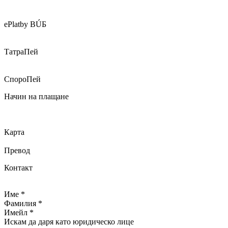
ePlatby ВÚБ
ТатраПей
СпороПей
Начин на плащане
Карта
Превод
Контакт
Име *
Фамилия *
Имейл *
Искам да даря като юридическо лице