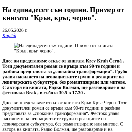
На единадесет съм години. Пример от
книгата "Кръв, кръг, черно".
26.05.2026 г.
Kapitál
Днес ви представяме откъс от книгата Krev Kruh Černá .
Този документален роман се връща към 90-те години и
разбива представата за „спокойна трансформация“. Грубо
улавя насилието на неонацистките групи и реакциите на
левичарската субкултура, без романтизиране или митове.
С автора на книгата, Радко Волман, ще разговаряме и на
фестивала Brak , в събота 30.5 в 17.30 .
Днес ви представяме откъс от книгата Кръв Кръг Черна. Този
документален роман се връща към 90-те години и разбива
представата за „спокойна трансформация“. Жестоко улавя
насилието на неонацистките групи и реакциите на
левичарската субкултура, без романтизиране или митове. С
автора на книгата, Радко Волман, ще разговаряме и на