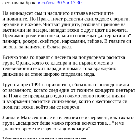
фестивала Брак,
в събота 30.5 в 17.30
.
На единадесет съм и насилието изпълва вестниците
и новините. По Прага тичат расистки скинхедове с вериги,
бухалки и ножове. Чистват улиците, разбиват щандове на
вьетнамци на пазари, нападат всеки с друг цвят на кожата.
Предимно роми или онези, които изглеждат „алтернативно“ –
панкари, рокери, скейтъри, наркомани, гейове. В главите си
воюват за нацията и бялата раса.
Всичко това го правят с песента на популярната расистка
група Орлик, която се класира и на първите места в
телевизионните хит паради и помага това враждебно
движение да стане широко споделяна мода.
Групата през 1991 г. приключва, сблъскана с последствията
от засаденото, когато след един от техните концерти центърът
на Прага се превръща в едно голямо ловно поле за пияни
и въоръжени расистки скинхедове, които с жестокостта си
помитат всеки, който им се изпречи.
Ланда и Матасек после в телевизия се изчервяват, как тяхната
група „всъщност беше малко против всичко това…“ и че
„нашето време не е зряло за демокрация“.