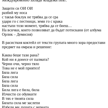
Междувременно хиляди младежи пеят:
Защити си ОИ ОИ
разбий му носа
с такъв боклук не трябва да се сра
удари го с пестници, земи го с крака
настъпи този момент, трябва да се биеш…
На всички, които позволяват да бъдат потискани (от албума
Орлик – Демисия)
В расисткия коктейл от тексти групата много хора предостави
предмет на омраза и решение:
Каква беше тази рана?
Кой ни я донесе от палмата?
Черни очи, черно тяло
Това не е мой приятел!
Бяла лига
Бяла сила
Бяла лига
Бяла сила
Била лига е била, била
Изчисти си обувките
В тях е твоята сила
Бялата сила ме заслепи
Избели ми душата с черната.