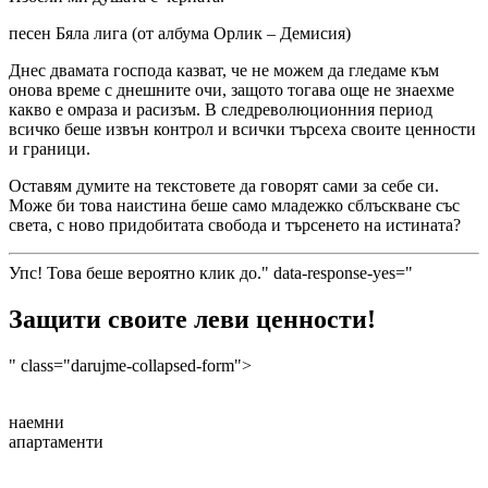
песен Бяла лига (от албума Орлик – Демисия)
Днес двамата господа казват, че не можем да гледаме към
онова време с днешните очи, защото тогава още не знаехме
какво е омраза и расизъм. В следреволюционния период
всичко беше извън контрол и всички търсеха своите ценности
и граници.
Оставям думите на текстовете да говорят сами за себе си.
Може би това наистина беше само младежко сблъскване със
света, с ново придобитата свобода и търсенето на истината?
Упс! Това беше вероятно клик до." data-response-yes="
Защити своите леви ценности!
" class="darujme-collapsed-form">
наемни
апартаменти