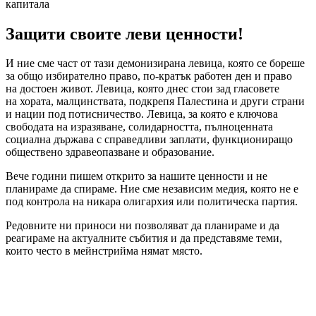
капитала
Защити своите леви ценности!
И ние сме част от тази демонизирана левица, която се бореше
за общо избирателно право, по-кратък работен ден и право
на достоен живот. Левица, която днес стои зад гласовете
на хората, малцинствата, подкрепя Палестина и други страни
и нации под потисничество. Левица, за която е ключова
свободата на изразяване, солидарността, пълноценната
социална държава с справедливи заплати, функциониращо
обществено здравеопазване и образование.
Вече години пишем открито за нашите ценности и не
планираме да спираме. Ние сме независим медия, която не е
под контрола на никара олигархия или политическа партия.
Редовните ни приноси ни позволяват да планираме и да
реагираме на актуалните събития и да представяме теми,
които често в мейнстрийма нямат място.