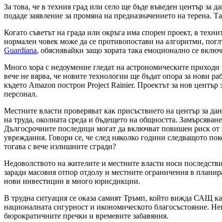
За това, че в техния град или село ще бъде въведен център за 
подаде заявление за промяна на предназначението на терена. Т
Когато съветът на града или окръга има спорен проект, в техни
нормален човек може да се противопостави на алгоритми, погл
Guardiana
, обяснявайки защо хората така емоционално се включ
Много хора с недоумение гледат на астрономическите приходи 
вече не вярва, че новите технологии ще бъдат опора за нови раб
където Amazon построи Project Rainier. Проектът за нов център
персонал.
Местните власти проверяват как присъствието на център за данн
на труда, околната среда и бъдещето на общността. Замърсяване
Дългосрочните последици могат да включват повишен риск от з
увреждания. Говори се, че след няколко години следващото пок
тогава с вече излишните сгради?
Недоволството на жителите и местните власти носи последствия
заради масовия отпор отдолу и местните ограничения в планир
нови инвестиции в много юрисдикции.
В трудна ситуация се оказа самият Тръмп, който вижда САЩ кат
националната сигурност и икономическото благосъстояние. Н
бюрократичните пречки и времевите забавяния.