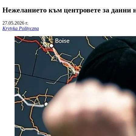
Нежеланието към центровете за данни 
27.05.2026 г.
Krytyka Polityczna