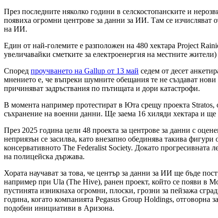
През последните няколко години в селскостопанските и нерозв
появиха огромни центрове за данни за ИИ. Там се изчисляват о
на ИИ.
Един от най-големите е разположен на 480 хектара Project Rain
увеличавайки сметките за електроенергия на местните жители) 
Според
проучването на Gallup от 13 май
седем от десет анкетир
мнението е, че въпреки шумните обещания те не създават нови 
причиняват задръствания по пътищата и дори катастрофи.
В момента например протестират в Юта срещу проекта Stratos, 
съхранение на военни данни. Ще заема 16 хиляди хектара и ще
През 2025 година цели 48 проекта за центрове за данни с оцен
неприязън се засилва, като внезапно обединява такива фигури о
консервативното The Federalist Society. Докато прогресивната
на полицейска държава.
Хората научават за това, че център за данни за ИИ ще бъде пос
например при Ula (The Hive), ранен проект, който се появи в M
пустинята изникнаха огромни, плоски, грозни за пейзажа сград
година, когато компанията Pegasus Group Holdings, отговорна за
подобни инициативи в Аризона.