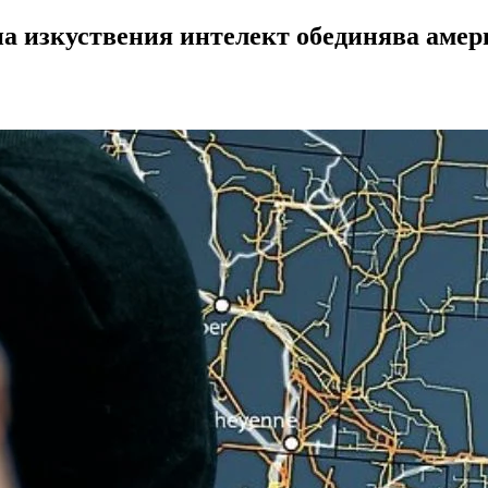
на изкуствения интелект обединява аме