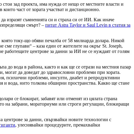
о стои зад проекта, има нужда от нещо от местните власти и
в които част от хората участват и дистанционно.
 да изразят съмненията си и страха си от ИИ. Как иначе
разпределящи смърт? –
питат Astra Taylor и Saul Levin в статия за
 която току-що обяви печалба от 58 милиарда долара. Никой
е сме глупави“ – каза един от жителите на окръг St. Joseph,
ече работещите центрове за данни за ИИ не се нуждаят от голям
а до вода в района, както и как ще се отрази на местния пазар
ни, могат да доведат до здравословни проблеми при хората.
ия, психични проблеми, инсулти, диабет и репродуктивни
ия и вода, нито толкова обширни пространства. Какво ще стане
лари се блокират, забавят или отменят из цялата страна
то на забрани, мораториуми или строги регулации, блокиращи
а центрове за данни, свързвайки новите технологии с
 гиганти
, улеснявайки процедурите, премахвайки