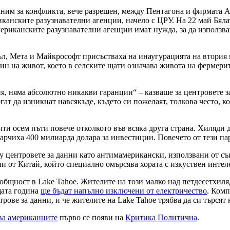
им за конфликта, вече разрешен, между Пентагона и фирмата Anth
канските разузнавателни агенции, начело с ЦРУ. На 22 май Бял
мериканските разузнавателни агенции имат нужда, за да използв
л, Мета и Майкрософт присъстваха на инаугурацията на втория м
ин на живот, което в селските щати означава живота на фермерит
я, няма абсолютно никакви гаранции“ – казваше за центровете з
т да изникнат навсякъде, където си пожелаят, толкова често, кол
ти осем пъти повече отколкото във всяка друга страна. Хиляди 
арчиха 400 милиарда долара за инвестиции. Повечето от тези пар
у центровете за данни като антимамерикански, използвани от същ
ни от Китай, който специално омърсява хората с изкуствен интел
 общност в Lake Tahoe. Жителите на този малко над петдесетхил
щата година
ще бъдат напълно изключени от електричество
. Комп
рове за данни, и че жителите на Lake Tahoe трябва да си търсят 
ва американците
първо се появи на
Критика Политична
.