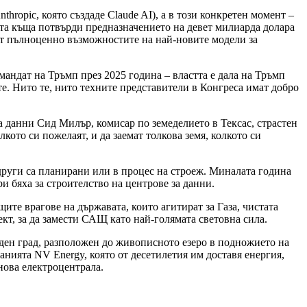
ropic, която създаде Claude AI), а в този конкретен момент –
ата къща потвърди предназначението на девет милиарда долара
ат пълноценно възможностите на най-новите модели за
андат на Тръмп през 2025 година – властта е дала на Тръмп
е. Нито те, нито техните представители в Конгреса имат добро
а данни Сид Милър, комисар по земеделието в Тексас, страстен
кото си пожелаят, и да заемат толкова земя, колкото си
други са планирани или в процес на строеж. Миналата година
и бяха за строителство на центрове за данни.
ите врагове на държавата, които агитират за Газа, чистата
ект, за да замести САЩ като най-голямата световна сила.
яден град, разположен до живописното езеро в подножието на
анията NV Energy, която от десетилетия им доставя енергия,
нова електроцентрала.