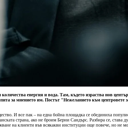
 количества енергия и вода. Там, където израства нов център
е пита за мнението им. Постът "Нежеланието към центровете 
ество. И все пак – на една бойна площадка се обединиха попули
нската страна, ако не броим Берни Сандърс. Разбира се, става ду
жване на клиенти във всякакви институции още повече, но не мо