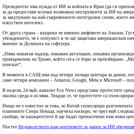
Президентът има нужда от ИИ за войната в Иран (да си припомн
за да предостави всички възможни инструменти за ИИ на амери
за закупуване на най-съвременните интегрални схеми, които а
изкуствен интелект.
От друга страна – въпреки че именно шефовете на Амазон, Гугъ
убеждението, че е популист и че ще защитава американския нач
мнение за Долината на софтуера.
„Няма никакъв надзор, никакви регулации, никаква организаци
привърженик на Тръмп, който сега се бори за преизбиране. „Мога
поискат“.
В момента в САЩ има над четири хиляди центъра за данни, поч
само четири компании – Amazon, Google, Meta и Microsoft – пох
В неделя, 24 май, каналът Fox News представи протестите срещ
околна среда и исляма. Твърди се, че протестите са спонсорира
Нищо не е известно за това, че Китай спонсорира разгневената
планините Сиера Невада, научиха наскоро, че през май следва
съобщи, че капацитетите й ще бъдат пренасочени към нови цент
Постът
Недоволството към центровете за данни за ИИ обединя