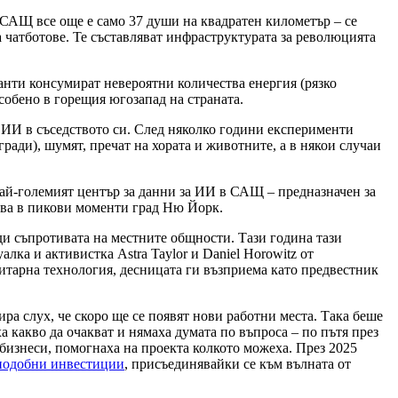
 САЩ все още е само 37 души на квадратен километър – се
а чатботове. Те съставляват инфраструктурата за революцията
ганти консумират невероятни количества енергия (рязко
собено в горещия югозапад на страната.
а ИИ в съседството си. След няколко години експерименти
ади), шумят, пречат на хората и животните, а в някои случаи
най-големият център за данни за ИИ в САЩ – предназначен за
лзва в пикови моменти град Ню Йорк.
ди съпротивата на местните общности. Тази година тази
лка и активистка Astra Taylor и Daniel Horowitz от
оритарна технология, десницата ги възприема като предвестник
ира слух, че скоро ще се появят нови работни места. Така беше
а какво да очакват и нямаха думата по въпроса – по пътя през
бизнеси, помогнаха на проекта колкото можеха. През 2025
подобни инвестиции
, присъединявайки се към вълната от