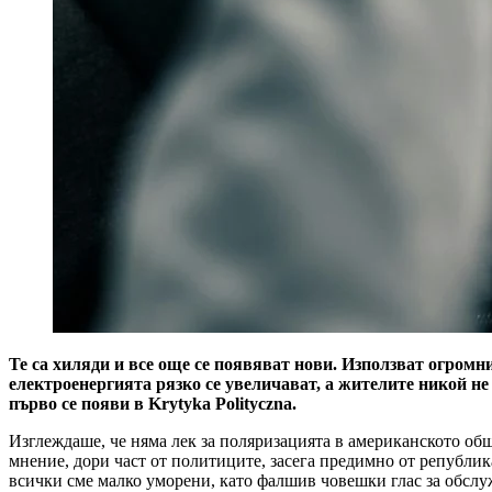
Те са хиляди и все още се появяват нови. Използват огромни
електроенергията рязко се увеличават, а жителите никой н
първо се появи в Krytyka Polityczna.
Изглеждаше, че няма лек за поляризацията в американското общ
мнение, дори част от политиците, засега предимно от република
всички сме малко уморени, като фалшив човешки глас за обслу