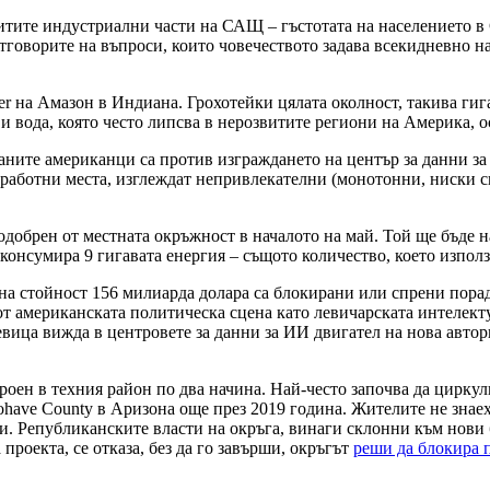
итите индустриални части на САЩ – гъстотата на населението в
тговорите на въпроси, които човечеството задава всекидневно н
ier на Амазон в Индиана. Грохотейки цялата околност, такива ги
и вода, която често липсва в нерозвитите региони на Америка, о
аните американци са против изграждането на център за данни з
работни места, изглеждат непривлекателни (монотонни, ниски сгр
одобрен от местната окръжност в началото на май. Той ще бъде 
 консумира 9 гигавата енергия – същото количество, което изпо
ена стойност 156 милиарда долара са блокирани или спрени пора
т американската политическа сцена като левичарската интелектуа
 левица вижда в центровете за данни за ИИ двигател на нова авт
троен в техния район по два начина. Най-често започва да циркул
ohave County в Аризона още през 2019 година. Жителите не знаех
и. Републиканските власти на окръга, винаги склонни към нови 
 проекта, се отказа, без да го завърши, окръгът
реши да блокира 