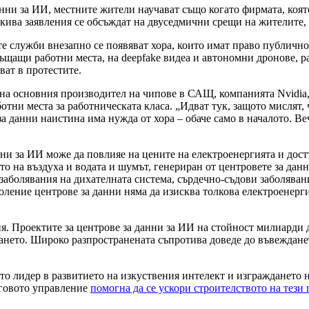
данни за ИИ, местните жители научават също когато фирмата, коят
акива заявления се обсъждат на двуседмични срещи на жителите, 
те служби внезапно се появяват хора, които имат право публично
ъщащи работни места, на deepfake видеа и автономни дронове, 
ват в протестите.
на основния производител на чипове в САЩ, компанията Nvidia,
отни места за работническата класа. „Идват тук, защото мислят, ч
 за данни наистина има нужда от хора – обаче само в началото. В
и за ИИ може да повлияе на цените на електроенергията и достъп
то на въздуха и водата и шумът, генериран от центровете за дан
аболявания на дихателната система, сърдечно-съдови заболяван
оление центрове за данни няма да изисква толкова електроенерг
. Проектите за центрове за данни за ИИ на стойност милиарди до
ането. Широко разпространената съпротива доведе до въвеждане
о лидер в развитието на изкуствения интелект и изграждането н
еговото управление
помогна да се ускори строителството на тези