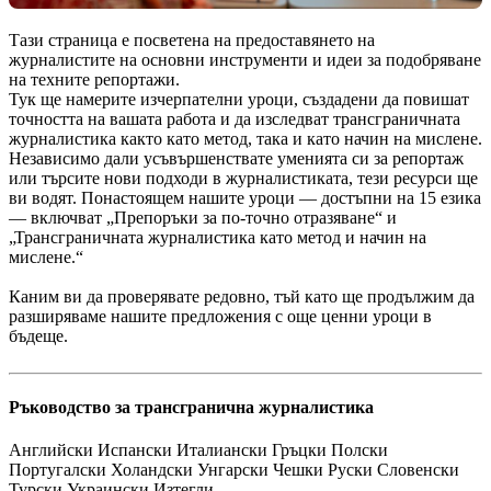
Тази страница е посветена на предоставянето на
журналистите на основни инструменти и идеи за подобряване
на техните репортажи.
Тук ще намерите изчерпателни уроци, създадени да повишат
точността на вашата работа и да изследват трансграничната
журналистика както като метод, така и като начин на мислене.
Независимо дали усъвършенствате уменията си за репортаж
или търсите нови подходи в журналистиката, тези ресурси ще
ви водят. Понастоящем нашите уроци — достъпни на 15 езика
— включват „Препоръки за по-точно отразяване“ и
„Трансграничната журналистика като метод и начин на
мислене.“
Каним ви да проверявате редовно, тъй като ще продължим да
разширяваме нашите предложения с още ценни уроци в
бъдеще.
Ръководство за трансгранична журналистика
Английски Испански Италиански Гръцки Полски
Португалски Холандски Унгарски Чешки Руски Словенски
Турски Украински Изтегли