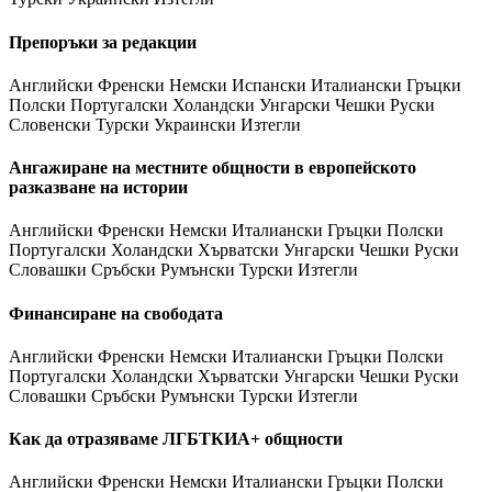
Препоръки за редакции
Английски Френски Немски Испански Италиански Гръцки
Полски Португалски Холандски Унгарски Чешки Руски
Словенски Турски Украински Изтегли
Ангажиране на местните общности в европейското
разказване на истории
Английски Френски Немски Италиански Гръцки Полски
Португалски Холандски Хърватски Унгарски Чешки Руски
Словашки Сръбски Румънски Турски Изтегли
Финансиране на свободата
Английски Френски Немски Италиански Гръцки Полски
Португалски Холандски Хърватски Унгарски Чешки Руски
Словашки Сръбски Румънски Турски Изтегли
Как да отразяваме ЛГБТКИА+ общности
Английски Френски Немски Италиански Гръцки Полски