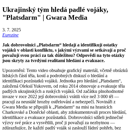
Ukrajinský tým hledá padlé vojáky,
"Platsdarm" | Gwara Media
3. 7. 2025
Eurozine
Jak dobrovolníci „Platsdarm“ hledají a identifikují ostatky
vojáků v oblasti konfliktu, s jakými výzvami se setkávají a proč
považují svou práci za tak důležitou? Odpovědi na tyto otázky
jsou skryty za tvrdými realitami hledání a evakuace.
Upozornění: Tento video obsahuje grafický materiál, včetně obrázků
lidských částí těla, kostí a podrobných diskuzí o hledání a
identifikaci pozůstatků vojáků. Jednotka pro hledání „Platsdarm“,
založená Oleksií Yukovem, od roku 2014 obnovuje a evakuuje těla
padlých ukrajinských a ruských vojáků. Od začátku plnohodnotné
invaze v roce 2022 její dobrovolníci vrátili více než 3 000 těl —
pracují za neustálé hrozby ostřelování a nebezpečí. Novináři z
Gwara Media se připojili k „Platsdarm“ na misi na hranicích
Charkovské a Doněcké oblasti, aby zdokumentovali proces hledání,
identifikace a evakuace pozůstatků. Dobrovolníci sdíleli jedinečné
výzvy své práce a vysvětlili, proč ji považují za nezbytnou —
zdůrazňujíce, že každý padlý voják si zaslouží řádný pohřeb, bez