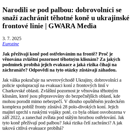
Narodili se pod palbou: dobrovolníci se
snaží zachránit těhotné koně u ukrajinské
frontové linie | GWARA Media
3. 7. 2025
Eurozine
Jak přežívají koně pod ostřelováním na frontě? Proč je
věnována zvláštní pozornost těhotným klisnám? Za jakých
podmínek probíhá jejich evakuace a jaká rizika číhají na
záchranáře? Odpovědi na tyto otázky zůstávají záhadou.
Jak válka pokračuje na severovýchodě Ukrajiny, dobrovolníci a
policie spolupracují na evakuaci koní z frontových linií v
Charkovské oblasti. Zvláštní pozornost je věnována těhotným
klisnám, které jsou přepravovány do bezpečnějších oblastí, kde
mohou porodit mimo nebezpečí. V dlouho opuštěném jezdeckém
komplexu poblíž fronty zůstává 28 polo-divokých koní. Jejich
majitel uprchl s ruskými vojáky poté, co byla oblast osvobozena v
září 2022, a zanechal zvířata pod stálým hrozbou ostřelování. Jak
tyto koně přežívají pod palbou? Jaká rizika čelí zachránci? A jak
taková citlivá evakuace probíhá?