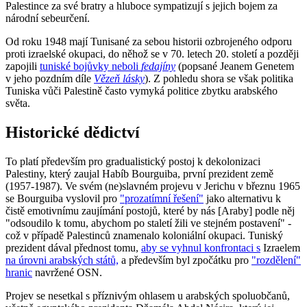
Palestince za své bratry a hluboce sympatizují s jejich bojem za
národní sebeurčení.
Od roku 1948 mají Tunisané za sebou historii ozbrojeného odporu
proti izraelské okupaci, do něhož se v 70. letech 20. století a později
zapojili
tuniské bojůvky neboli
fedajíny
(popsané Jeanem Genetem
v jeho pozdním díle
Vězeň lásky
). Z pohledu shora se však politika
Tuniska vůči Palestině často vymyká politice zbytku arabského
světa.
Historické dědictví
To platí především pro gradualistický postoj k dekolonizaci
Palestiny, který zaujal Habíb Bourguiba, první prezident země
(1957-1987). Ve svém (ne)slavném projevu v Jerichu v březnu 1965
se Bourguiba vyslovil pro
"prozatímní řešení"
jako alternativu k
čistě emotivnímu zaujímání postojů, které by nás [Araby] podle něj
"odsoudilo k tomu, abychom po staletí žili ve stejném postavení" -
což v případě Palestinců znamenalo koloniální okupaci. Tuniský
prezident dával přednost tomu,
aby se vyhnul konfrontaci s
Izraelem
na úrovni arabských států,
a především byl zpočátku pro
"rozdělení"
hranic
navržené OSN.
Projev se nesetkal s příznivým ohlasem u arabských spoluobčanů,