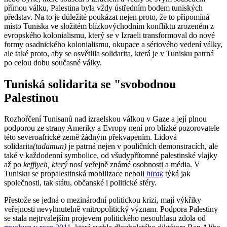
přímou válku, Palestina byla vždy ústředním bodem tuniských
představ. Na to je důležité poukázat nejen proto, že to připomíná
místo Tuniska ve složitém blízkovýchodním konfliktu zrozeném z
evropského kolonialismu, který se v Izraeli transformoval do nové
formy osadnického kolonialismu, okupace a sériového vedení války,
ale také proto, aby se osvětlila solidarita, která je v Tunisku patrná
po celou dobu současné války.
Tuniská solidarita se "svobodnou
Palestinou
Rozhořčení Tunisanů nad izraelskou válkou v Gaze a její plnou
podporou ze strany Ameriky a Evropy není pro blízké pozorovatele
této severoafrické země žádným překvapením. Lidová
solidarita
(tadamun)
je patrná nejen v pouličních demonstracích, ale
také v každodenní symbolice, od všudypřítomné palestinské vlajky
až po
keffiyeh, který
nosí veřejně známé osobnosti a média. V
Tunisku se propalestinská mobilizace neboli
hirak
týká jak
společnosti, tak státu, občanské i politické sféry.
Přestože se jedná o mezinárodní politickou krizi, mají výkřiky
veřejnosti nevyhnutelně vnitropolitický význam. Podpora Palestiny
se stala nejtrvalejším projevem politického nesouhlasu zdola od