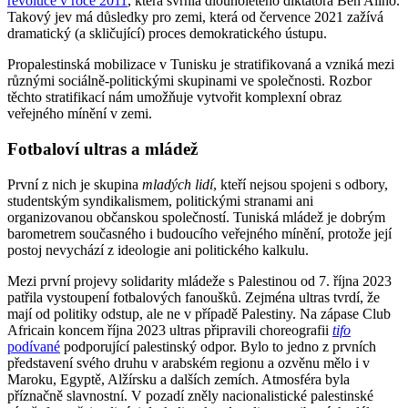
revoluce v roce 2011
, která svrhla dlouholetého diktátora Ben Aliho.
Takový jev má důsledky pro zemi, která od července 2021 zažívá
dramatický (a skličující) proces demokratického ústupu.
Propalestinská mobilizace v Tunisku je stratifikovaná a vzniká mezi
různými sociálně-politickými skupinami ve společnosti. Rozbor
těchto stratifikací nám umožňuje vytvořit komplexní obraz
veřejného mínění v zemi.
Fotbaloví ultras a mládež
První z nich je skupina
mladých lidí
, kteří nejsou spojeni s odbory,
studentským syndikalismem, politickými stranami ani
organizovanou občanskou společností. Tuniská mládež je dobrým
barometrem současného i budoucího veřejného mínění, protože její
postoj nevychází z ideologie ani politického kalkulu.
Mezi první projevy solidarity mládeže s Palestinou od 7. října 2023
patřila vystoupení fotbalových fanoušků. Zejména ultras tvrdí, že
mají od politiky odstup, ale ne v případě Palestiny. Na zápase Club
Africain koncem října 2023 ultras připravili choreografii
tifo
podívané
podporující palestinský odpor. Bylo to jedno z prvních
představení svého druhu v arabském regionu a ozvěnu mělo i v
Maroku, Egyptě, Alžírsku a dalších zemích. Atmosféra byla
příznačně slavnostní. V pozadí zněly nacionalistické palestinské