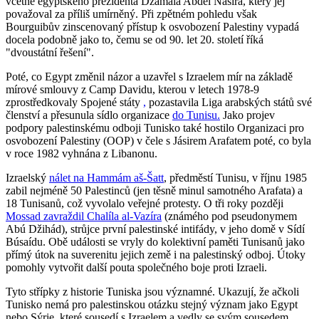
včetně egyptského prezidenta Džamála Abdel Násira, který jej
považoval za příliš umírněný. Při zpětném pohledu však
Bourguibův zinscenovaný přístup k osvobození Palestiny vypadá
docela podobně jako to, čemu se od 90. let 20. století říká
"dvoustátní řešení".
Poté, co Egypt změnil názor a uzavřel s Izraelem mír na základě
mírové smlouvy z Camp Davidu, kterou v letech 1978-9
zprostředkovaly Spojené státy
,
pozastavila Liga arabských států své
členství a přesunula sídlo organizace
do Tunisu.
Jako projev
podpory palestinskému odboji Tunisko také hostilo Organizaci pro
osvobození Palestiny (OOP) v čele s Jásirem Arafatem poté, co byla
v roce 1982 vyhnána z Libanonu.
Izraelský
nálet na Hammám aš-Šatt
, předměstí Tunisu, v říjnu 1985
zabil nejméně 50 Palestinců (jen těsně minul samotného Arafata) a
18 Tunisanů, což vyvolalo veřejné protesty. O tři roky později
Mossad zavraždil Chalíla al-Vazíra
(známého pod pseudonymem
Abú Džihád), strůjce první palestinské intifády, v jeho domě v Sídí
Búsaídu. Obě události se vryly do kolektivní paměti Tunisanů jako
přímý útok na suverenitu jejich země i na palestinský odboj. Útoky
pomohly vytvořit další pouta společného boje proti Izraeli.
Tyto střípky z historie Tuniska jsou významné. Ukazují, že ačkoli
Tunisko nemá pro palestinskou otázku stejný význam jako Egypt
nebo Sýrie, které sousedí s Izraelem a vedly se svým sousedem