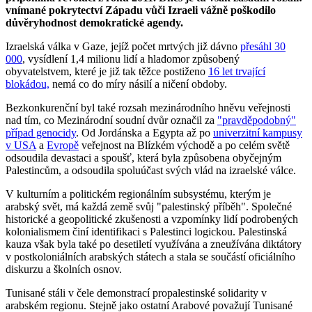
vnímané pokrytectví Západu vůči Izraeli vážně poškodilo
důvěryhodnost demokratické agendy.
Izraelská válka v Gaze, jejíž počet mrtvých již dávno
přesáhl 30
000
, vysídlení 1,4 milionu lidí a hladomor způsobený
obyvatelstvem, které je již tak těžce postiženo
16 let trvající
blokádou,
nemá co do míry násilí a ničení obdoby.
Bezkonkurenční byl také rozsah mezinárodního hněvu veřejnosti
nad tím, co Mezinárodní soudní dvůr označil za
"pravděpodobný"
případ genocidy
. Od Jordánska a Egypta až po
univerzitní kampusy
v USA
a
Evropě
veřejnost na Blízkém východě a po celém světě
odsoudila devastaci a spoušť, která byla způsobena obyčejným
Palestincům, a odsoudila spoluúčast svých vlád na izraelské válce.
V kulturním a politickém regionálním subsystému, kterým je
arabský svět, má každá země svůj "palestinský příběh". Společné
historické a geopolitické zkušenosti a vzpomínky lidí podrobených
kolonialismem činí identifikaci s Palestinci logickou. Palestinská
kauza však byla také po desetiletí využívána a zneužívána diktátory
v postkoloniálních arabských státech a stala se součástí oficiálního
diskurzu a školních osnov.
Tunisané stáli v čele demonstrací propalestinské solidarity v
arabském regionu. Stejně jako ostatní Arabové považují Tunisané