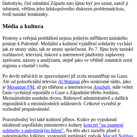
blahobytu, činí odmítání Západu tuto újmu byť jen uznat, natož ji
odstranit, většinu jeho lidskoprávního diskurzu problematickou,
tvrdí tuniské feministky.
Média a kultura
Protesty a veřejná prohlášení nejsou jediným měřítkem tuniského
postoje k Palestině. Mediální a kulturní vyjádření solidarity vychází
jak ze strany státu, tak ze strany společnosti. Po 7. říjnu byly tuniské
rozhlasové, televizní, tiskové a internetové platformy zaplaveny
zprávami, názory a analýzami, stejně jako ve většině ostatních zemí
regionu a vlastně i světa.
Po devíti měsících se zpravodajství již zcela nezaměřuje na Gazu.
Ale od polooficiální televize
Al-Watania
přes soukromé rádio, jako
je
Mosaique FM
, až po tištěnou a internetovou
Assabah
, stále velmi
často
vycházejí
reportáže o Gaze a Západním břehu Jordánu,
Mezinárodním soudním dvoru, Bidenově administrativě a dalších
regionálních a mezinárodních událostech. Celkové vyznění je
rozhodně propalestinské.
Pozoruhodný byl také kulturní přínos. Krátce po vypuknutí
násilností uspořádalo ministerstvo kultury
koncert "na znamení
solidarity s palestinským lidem".
Na této akci zazněly písně z
palestinského folklóru, vystoupili jordánský zpěvák
Macadi Nahhas