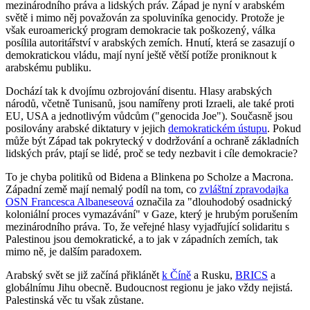
mezinárodního práva a lidských práv. Západ je nyní v arabském
světě i mimo něj považován za spoluviníka genocidy. Protože je
však euroamerický program demokracie tak poškozený, válka
posílila autoritářství v arabských zemích. Hnutí, která se zasazují o
demokratickou vládu, mají nyní ještě větší potíže proniknout k
arabskému publiku.
Dochází tak k dvojímu ozbrojování disentu. Hlasy arabských
národů, včetně Tunisanů, jsou namířeny proti Izraeli, ale také proti
EU, USA a jednotlivým vůdcům ("genocida Joe"). Současně jsou
posilovány arabské diktatury v jejich
demokratickém ústupu
. Pokud
může být Západ tak pokrytecký v dodržování a ochraně základních
lidských práv, ptají se lidé, proč se tedy nezbavit i cíle demokracie?
To je chyba politiků od Bidena a Blinkena po Scholze a Macrona.
Západní země mají nemalý podíl na tom, co
zvláštní zpravodajka
OSN Francesca Albaneseová
označila za "dlouhodobý osadnický
koloniální proces vymazávání" v Gaze, který je hrubým porušením
mezinárodního práva. To, že veřejné hlasy vyjadřující solidaritu s
Palestinou jsou demokratické, a to jak v západních zemích, tak
mimo ně, je dalším paradoxem.
Arabský svět se již začíná přiklánět
k Číně
a Rusku,
BRICS
a
globálnímu Jihu obecně. Budoucnost regionu je jako vždy nejistá.
Palestinská věc tu však zůstane.