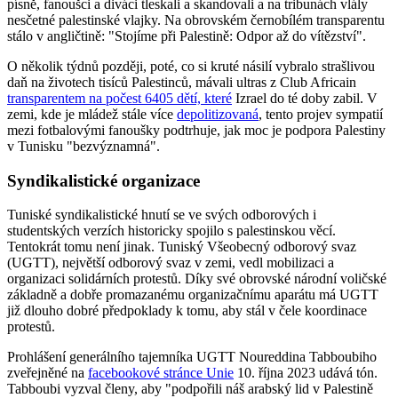
písně, fanoušci a diváci tleskali a skandovali a na tribunách vlály
nesčetné palestinské vlajky. Na obrovském černobílém transparentu
stálo v angličtině: "Stojíme při Palestině: Odpor až do vítězství".
O několik týdnů později, poté, co si kruté násilí vybralo strašlivou
daň na životech tisíců Palestinců, mávali ultras z Club Africain
transparentem na počest 6405 dětí, které
Izrael do té doby zabil. V
zemi, kde je mládež stále více
depolitizovaná
, tento projev sympatií
mezi fotbalovými fanoušky podtrhuje, jak moc je podpora Palestiny
v Tunisku "bezvýznamná".
Syndikalistické organizace
Tuniské syndikalistické hnutí se ve svých odborových i
studentských verzích historicky spojilo s palestinskou věcí.
Tentokrát tomu není jinak. Tuniský Všeobecný odborový svaz
(UGTT), největší odborový svaz v zemi, vedl mobilizaci a
organizaci solidárních protestů. Díky své obrovské národní voličské
základně a dobře promazanému organizačnímu aparátu má UGTT
již dlouho dobré předpoklady k tomu, aby stál v čele koordinace
protestů.
Prohlášení generálního tajemníka UGTT Noureddina Tabboubiho
zveřejněné na
facebookové stránce Unie
10. října 2023 udává tón.
Tabboubi vyzval členy, aby "podpořili náš arabský lid v Palestině