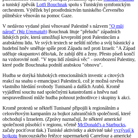
a tuniský zpěvák
Lotfi Bouchnak
spolu s Tuniským symfonickým
orchestrem. Výtěžek byl prostřednictvím tuniského Červeného
půlměsíce věnován na pomoc Gaze.
V nedávno vydané písni věnované Palestině s názvem
"O můj
národ" (
Wa Ummatah
)
Bouchnak lituje "přeludu" západních
lidských práv, která umožňují krveprolití proti Palestincům a
arabskému lidu. Ve svých textech se neštítí ničeho a svůj básnický a
hudební hněv směřuje spíše proti Západu než proti Izraeli: "A Západ
uděluje okupantovi dělo/tak, že zabíjí děti a ženy. Přesto píseň končí
na vzdorovité notě. "V tepu lidí zůstává věc" - osvobození Palestiny,
které podle Bouchnaka podnítí arabskou "obnovu".
Hudba se dotýká hlubokých emocionálních investic a citových
reakcí na snahu o emancipaci Palestinců, což je možná ozvěna
vlastního hledání svobody Tunisanů a dalších Arabů. Kromě
vyjádření soucitu nad společnými katastrofami a hněvu nad
nespravedlností může hudba pohnout jednotlivce i skupiny k akci.
Kromě protestů se někteří Tunisané připojili k regionálním a
celosvětovým kampaním za bojkot zahraničních společností, které
obchodují s Izraelem. (Zprávy naznačují, že některé americké
společnosti působící v regionu, včetně
McDonald's a Starbucks
,
začaly pociťovat tlak.) Tuniské aktivistky a aktivisté také
vyzývají k
bojkotu
francouzského řetězce supermarketů Carrefour a americké