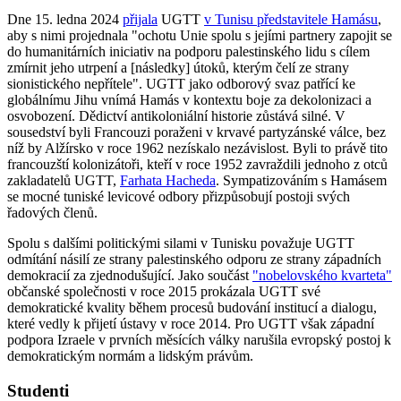
Dne 15. ledna 2024
přijala
UGTT
v Tunisu představitele Hamásu
,
aby s nimi projednala "ochotu Unie spolu s jejími partnery zapojit se
do humanitárních iniciativ na podporu palestinského lidu s cílem
zmírnit jeho utrpení a [následky] útoků, kterým čelí ze strany
sionistického nepřítele". UGTT jako odborový svaz patřící ke
globálnímu Jihu vnímá Hamás v kontextu boje za dekolonizaci a
osvobození. Dědictví antikoloniální historie zůstává silné. V
sousedství byli Francouzi poraženi v krvavé partyzánské válce, bez
níž by Alžírsko v roce 1962 nezískalo nezávislost. Byli to právě tito
francouzští kolonizátoři, kteří v roce 1952 zavraždili jednoho z otců
zakladatelů UGTT,
Farhata Hacheda
. Sympatizováním s Hamásem
se mocné tuniské levicové odbory přizpůsobují postoji svých
řadových členů.
Spolu s dalšími politickými silami v Tunisku považuje UGTT
odmítání násilí ze strany palestinského odporu ze strany západních
demokracií za zjednodušující. Jako součást
"nobelovského kvarteta"
občanské společnosti v roce 2015 prokázala UGTT své
demokratické kvality během procesů budování institucí a dialogu,
které vedly k přijetí ústavy v roce 2014. Pro UGTT však západní
podpora Izraele v prvních měsících války narušila evropský postoj k
demokratickým normám a lidským právům.
Studenti