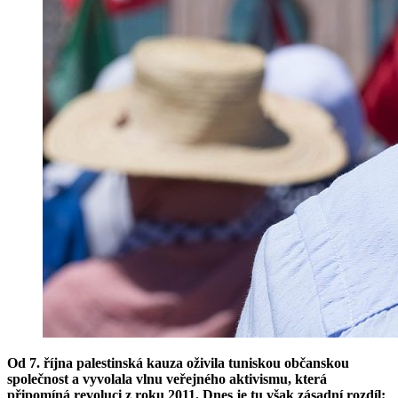
Od 7. října palestinská kauza oživila tuniskou občanskou
společnost a vyvolala vlnu veřejného aktivismu, která
připomíná revoluci z roku 2011. Dnes je tu však zásadní rozdíl: