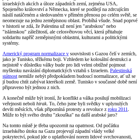
izraelských akcích a úloze západních zemí, zejména USA,
Spojeného království a Německa, které se podílejí na zdrcujícím
násilí natáčeném a sledovaném v přímém přenosu po celém světě, se
neomezuje na jednu zeměpisnou oblast. Probíhá všude. Snad poprvé
v historii se zdá, že Palestina už není jen "arabskou" nebo
"islámskou" záležitostí, ale celosvětovou věcí, která přitahuje
solidaritu napříč zeměpisnými oblastmi, kulturami a politickými
systémy.
Americký program normalizace v
souvislosti s Gazou čelí v zemích,
jako je Tunisko, těžkému boji. Vzhledem ke kolosální destrukci a
nejistotě v důsledku války bude pro lidi velmi obtížné pojmout
myšlenku navázání diplomatických vztahů s Izraelem.
Palestinská
státnost
nemůže nebýt předpokladem budoucí normalizace, ať už se
jí budou chtít zabývat kterékoli země. Tunisko v současné době není
připraveno být jednou z nich.
A konečně může být ironií, že konflikt a válka posilují mobilizaci
veřejnosti neboli
hirak
. To, čeho jsme byli svědky v uplynulých
devíti měsících, však připomíná protesty a revoluce z
roku 2011
.
Může to být svého druhu "zkouška" na další arabské jaro?
Na tomto místě je třeba upozornit na opatrnost. Od počátku
izraelského útoku na Gazu projevují západní vlády velké
pokrytectví, pokud jde o uplatňování norem lidové svrchovanosti,