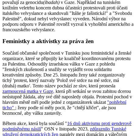
považují za genocidu
(ibadah)
v Gaze. Například na tuniském
knižním veletrhu koncem dubna účastníci protestovali proti účasti
italského velvyslance a skandovali "Itálie je fašistická!" a "Svobodu
Palestině", dokud nebyl velvyslanec vyveden. Národní výbor na
podporu odporu v Palestině rovněž vyzval k vyhoštění amerického a
francouzského velvyslance.
Feministky a aktivistky za práva žen
Součástí občanské společnosti v Tunisku jsou feministické a ženské
organizace, které se připojily ke koaličně koordinovanému protestu
za Palestinu. Odsoudily izraelskou válku v Gaze z pohledu
"ženských zkušeností a snažily se vyjádřit svou solidaritu
kreativními způsoby. Dne 25. listopadu ženy také zorganizovaly
tichý 'protest, který nazvaly 'Polož své srdce na mé srdce, má
(drahá) matko'. Tento název pochází ze slov, která pronesla
zarmoucená matka v Gaze,
která při setkání se svou zabitou dcerou
neústupně žádala, aby své dítě naposledy objala. Protestní pochod v
hlavním městě měl podle jedné z organizátorek ukázat
"pohřební
ticho"
; ženy podle ní měly pocit, že "chtějí křičet", ale jsou
bezmocné, aby válku zastavily.
Během akce, která byla součástí "
16 dnů aktivismu proti genderově
podmíněnému násilí
" OSN v listopadu 2023,
zdůraznilo Tuniské
sdružení demokratických žen
paralely mezi domácím a válečným