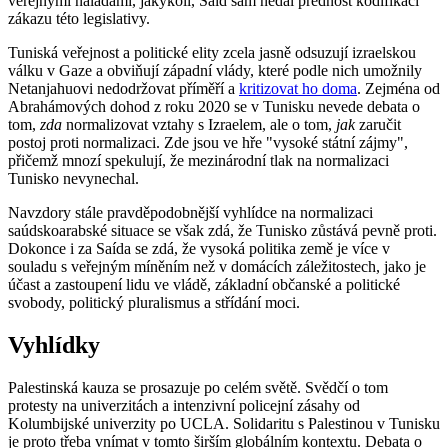
veřejnými náladami, jakýkoli, Saíd sám nedal přednost kodifikaci
zákazu této legislativy.
Tuniská veřejnost a politické elity zcela jasně odsuzují izraelskou
válku v Gaze a obviňují západní vlády, které podle nich umožnily
Netanjahuovi nedodržovat příměří a
kritizovat ho doma
. Zejména od
Abrahámových dohod z roku 2020 se v Tunisku nevede debata o
tom,
zda
normalizovat vztahy s Izraelem, ale o tom,
jak
zaručit
postoj proti normalizaci. Zde jsou ve hře "vysoké státní zájmy",
přičemž mnozí spekulují, že mezinárodní tlak na normalizaci
Tunisko nevynechal.
Navzdory stále pravděpodobnější vyhlídce na normalizaci
saúdskoarabské situace se však zdá, že Tunisko zůstává pevně proti.
Dokonce i za Saída se zdá, že vysoká politika země je více v
souladu s veřejným míněním než v domácích záležitostech, jako je
účast a zastoupení lidu ve vládě, základní občanské a politické
svobody, politický pluralismus a střídání moci.
Vyhlídky
Palestinská kauza se prosazuje po celém světě. Svědčí o tom
protesty na univerzitách a intenzivní policejní zásahy od
Kolumbijské univerzity po UCLA. Solidaritu s Palestinou v Tunisku
je proto třeba vnímat v tomto širším globálním kontextu. Debata o