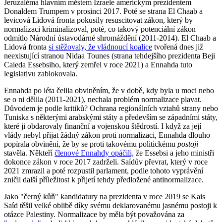
Jeruzaléma hlavním městem Izraele americkým prezidentem
Donaldem Trumpem v prosinci 2017. Poté se strana El Chaab a
levicová Lidová fronta pokusily resuscitovat zákon, který by
normalizaci kriminalizoval, poté, co takový potenciální zákon
odmítlo Národní ústavodárné shromáždění (2011-2014). El Chaab a
Lidová fronta
si stěžovaly, že vládnoucí koalice
tvořená dnes již
neexistující stranou Nidaa Tounes (strana tehdejšího prezidenta Beji
Caieda Essebsiho, který zemřel v roce 2021) a Ennahda tuto
legislativu zablokovala.
Ennahda po léta čelila obviněním, že v době, kdy byla u moci nebo
se o ni dělila (2011-2021), nechala problém normalizace plavat.
Důvodem je podle kritiků? Ochrana regionálních vztahů strany nebo
Tuniska s některými arabskými státy a především se západními státy,
které ji obdarovaly finanční a vojenskou štědrostí. I když za její
vlády nebyl přijat žádný zákon proti normalizaci, Ennahda dlouho
popírala obvinění, že by se proti takovému politickému
postoji
stavěla. Někteří
členové Ennahdy opáčili,
že Essebsi a jeho ministři
dokonce zákon v roce 2017 zadrželi. Saídův převrat, který v roce
2021 zmrazil a poté rozpustil parlament, podle tohoto vyprávění
zničil další příležitost k přijetí tehdy předložené antinormalizace.
Jako "černý kůň" kandidatury na prezidenta v roce 2019 se Kais
Saíd těšil velké oblibě díky svému deklarovanému jasnému postoji k
otázce Palestiny. Normalizace by měla být považována za