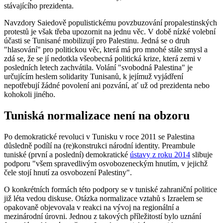
stávajícího prezidenta.
Navzdory Saiedově populistickému povzbuzování propalestinských
protestů je však třeba upozornit na jednu věc. V době nízké volební
účasti se Tunisané mobilizují pro Palestinu. Jedná se o druh
"hlasování" pro politickou věc, která má pro mnohé stále smysl a
zdá se, že se jí nedotkla všeobecná politická krize, která zemi v
posledních letech zachvátila. Volání "svobodná Palestina" je
určujícím heslem solidarity Tunisanů, k jejímuž vyjádření
nepotřebují žádné povolení ani pozvání, ať už od prezidenta nebo
kohokoli jiného.
Tuniská normalizace není na obzoru
Po demokratické revoluci v Tunisku v roce 2011 se Palestina
důsledně podílí na (re)konstrukci národní identity. Preambule
tuniské (první a poslední) demokratické
ústavy z roku 2014
slibuje
podporu "všem spravedlivým osvobozeneckým hnutím, v jejichž
čele stojí hnutí za osvobození Palestiny".
O konkrétních formách této podpory se v tuniské zahraniční politice
již léta vedou diskuse. Otázka normalizace vztahů s Izraelem se
opakovaně objevovala v reakci na vývoj na regionální a
mezinárodní úrovni. Jednou z takových příležitostí bylo uznání