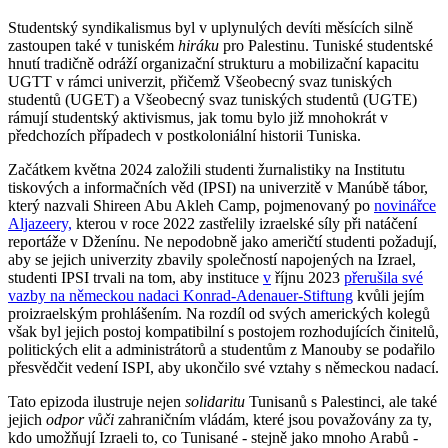
Studentský syndikalismus byl v uplynulých devíti měsících silně
zastoupen také v tuniském
hiráku
pro Palestinu. Tuniské studentské
hnutí tradičně odráží organizační strukturu a mobilizační kapacitu
UGTT v rámci univerzit, přičemž Všeobecný svaz tuniských
studentů (UGET) a Všeobecný svaz tuniských studentů (UGTE)
rámují studentský aktivismus, jak tomu bylo již mnohokrát v
předchozích případech v postkoloniální historii Tuniska.
Začátkem května 2024 založili studenti žurnalistiky na Institutu
tiskových a informačních věd (IPSI) na univerzitě v Manúbě tábor,
který nazvali Shireen Abu Akleh Camp, pojmenovaný po
novinářce
Aljazeery,
kterou v roce 2022 zastřelily izraelské síly při natáčení
reportáže v Dženínu. Ne nepodobně jako američtí studenti požadují,
aby se jejich univerzity zbavily společností napojených na Izrael,
studenti IPSI trvali na tom, aby instituce
v
říjnu 2023
přerušila své
vazby na německou nadaci Konrad-Adenauer-Stiftung
kvůli jejím
proizraelským prohlášením. Na rozdíl od svých amerických kolegů
však byl jejich postoj kompatibilní s postojem rozhodujících činitelů,
politických elit a administrátorů a studentům z Manouby se podařilo
přesvědčit vedení ISPI, aby ukončilo své vztahy s německou nadací.
Tato epizoda ilustruje nejen
solidaritu
Tunisanů s Palestinci, ale také
jejich
odpor vůči
zahraničním vládám, které jsou považovány za ty,
kdo umožňují Izraeli to, co Tunisané - stejně jako mnoho Arabů -