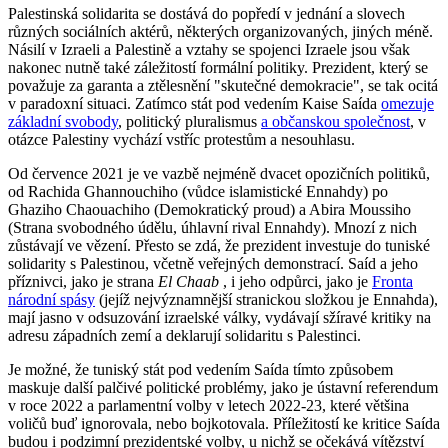
Palestinská solidarita se dostává do popředí v jednání a slovech
různých sociálních aktérů, některých organizovaných, jiných méně.
Násilí v Izraeli a Palestině a vztahy se spojenci Izraele jsou však
nakonec nutně také záležitostí formální politiky. Prezident, který se
považuje za garanta a ztělesnění "skutečné demokracie", se tak ocitá
v paradoxní situaci. Zatímco stát pod vedením Kaise Saída
omezuje
základní svobody
, politický pluralismus
a občanskou společnost
, v
otázce Palestiny vychází vstříc protestům a nesouhlasu.
Od července 2021 je ve vazbě nejméně dvacet opozičních politiků,
od Rachida Ghannouchiho (vůdce islamistické Ennahdy) po
Ghaziho Chaouachiho (Demokratický proud) a Abira Moussiho
(Strana svobodného údělu, úhlavní rival Ennahdy). Mnozí z nich
zůstávají ve vězení. Přesto se zdá, že prezident investuje do tuniské
solidarity s Palestinou, včetně veřejných demonstrací. Saíd a jeho
příznivci, jako je strana
El Chaab
, i jeho odpůrci, jako je
Fronta
národní spásy
(jejíž nejvýznamnější stranickou složkou je Ennahda),
mají jasno v odsuzování izraelské války, vydávají sžíravé kritiky na
adresu západních zemí a deklarují solidaritu s Palestinci.
Je možné, že tuniský stát pod vedením Saída tímto způsobem
maskuje další palčivé politické problémy, jako je ústavní referendum
v roce 2022 a parlamentní volby v letech 2022-23, které většina
voličů buď ignorovala, nebo bojkotovala. Příležitostí ke kritice Saída
budou i podzimní prezidentské volby, u nichž se očekává vítězství