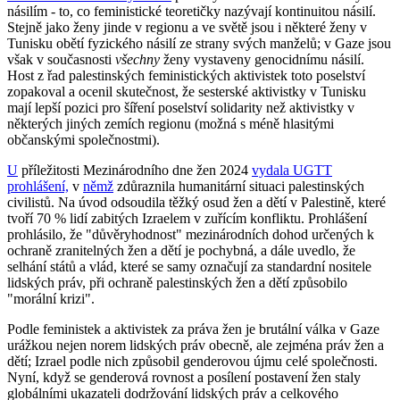
násilím - to, co feministické teoretičky nazývají kontinuitou násilí.
Stejně jako ženy jinde v regionu a ve světě jsou i některé ženy v
Tunisku obětí fyzického násilí ze strany svých manželů; v Gaze jsou
však v současnosti
všechny
ženy vystaveny genocidnímu násilí.
Host z řad palestinských feministických aktivistek toto poselství
zopakoval a ocenil skutečnost, že sesterské aktivistky v Tunisku
mají lepší pozici pro šíření poselství solidarity než aktivistky v
některých jiných zemích regionu (možná s méně hlasitými
občanskými společnostmi).
U
příležitosti Mezinárodního dne žen 2024
vydala UGTT
prohlášení,
v
němž
zdůraznila humanitární situaci palestinských
civilistů. Na úvod odsoudila těžký osud žen a dětí v Palestině, které
tvoří 70 % lidí zabitých Izraelem v zuřícím konfliktu. Prohlášení
prohlásilo, že "důvěryhodnost" mezinárodních dohod určených k
ochraně zranitelných žen a dětí je pochybná, a dále uvedlo, že
selhání států a vlád, které se samy označují za standardní nositele
lidských práv, při ochraně palestinských žen a dětí způsobilo
"morální krizi".
Podle feministek a aktivistek za práva žen je brutální válka v Gaze
urážkou nejen norem lidských práv obecně, ale zejména práv žen a
dětí; Izrael podle nich způsobil genderovou újmu celé společnosti.
Nyní, když se genderová rovnost a posílení postavení žen staly
globálními ukazateli dodržování lidských práv a celkového