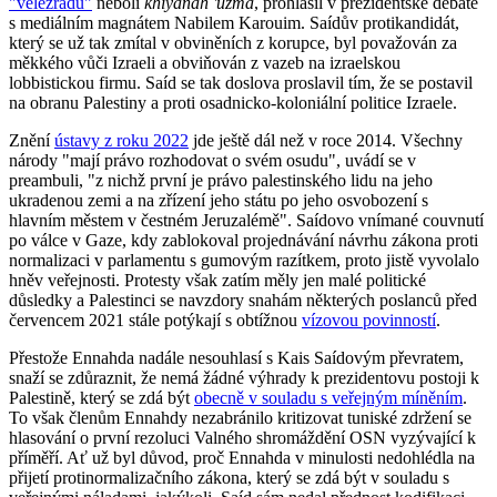
"velezradu"
neboli
khiyanah 'uzma
, prohlásil v prezidentské debatě
s mediálním magnátem Nabilem Karouim. Saídův protikandidát,
který se už tak zmítal v obviněních z korupce, byl považován za
měkkého vůči Izraeli a obviňován z vazeb na izraelskou
lobbistickou firmu. Saíd se tak doslova proslavil tím, že se postavil
na obranu Palestiny a proti osadnicko-koloniální politice Izraele.
Znění
ústavy z roku 2022
jde ještě dál než v roce 2014. Všechny
národy "mají právo rozhodovat o svém osudu", uvádí se v
preambuli, "z nichž první je právo palestinského lidu na jeho
ukradenou zemi a na zřízení jeho státu po jeho osvobození s
hlavním městem v čestném Jeruzalémě". Saídovo vnímané couvnutí
po válce v Gaze, kdy zablokoval projednávání návrhu zákona proti
normalizaci v parlamentu s gumovým razítkem, proto jistě vyvolalo
hněv veřejnosti. Protesty však zatím měly jen malé politické
důsledky a Palestinci se navzdory snahám některých poslanců před
červencem 2021 stále potýkají s obtížnou
vízovou povinností
.
Přestože Ennahda nadále nesouhlasí s Kais Saídovým převratem,
snaží se zdůraznit, že nemá žádné výhrady k prezidentovu postoji k
Palestině, který se zdá být
obecně v souladu s veřejným míněním
.
To však členům Ennahdy nezabránilo kritizovat tuniské zdržení se
hlasování o první rezoluci Valného shromáždění OSN vyzývající k
příměří. Ať už byl důvod, proč Ennahda v minulosti nedohlédla na
přijetí protinormalizačního zákona, který se zdá být v souladu s