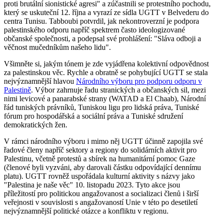
proti brutální sionistické agresi" a zúčastnili se protestního pochodu,
který se uskuteční 12. října a vyrazí ze sídla UGTT v Belvederu do
centra Tunisu. Tabboubi potvrdil, jak nekontroverzní je podpora
palestinského odporu napříč spektrem často ideologizované
občanské společnosti, a podepsal své prohlášení: "Sláva odboji a
věčnost mučedníkům našeho lidu".
Všimněte si, jakým tónem je zde vyjádřena kolektivní odpovědnost
za palestinskou věc. Rychle a obratně se pohybující UGTT se stala
nejvýznamnější hlavou
Národního výboru pro podporu odporu v
Palestině
. Výbor zahrnuje řadu stranických a občanských sil, mezi
nimi levicové a panarabské strany (WATAD a El Chaab), Národní
řád tuniských právníků, Tuniskou ligu pro lidská práva, Tuniské
fórum pro hospodářská a sociální práva a Tuniské sdružení
demokratických žen.
V rámci národního výboru i mimo něj UGTT účinně zapojila své
řadové členy napříč sektory a regiony do solidárních aktivit pro
Palestinu, včetně protestů a sbírek na humanitární pomoc Gaze
(členové byli vyzváni, aby darovali částku odpovídající dennímu
platu). UGTT rovněž uspořádala kulturní aktivity s názvy jako
"Palestina je naše věc" 10. listopadu 2023. Tyto akce jsou
příležitostí pro politickou angažovanost a socializaci členů i širší
veřejnosti v souvislosti s angažovaností Unie v této po desetiletí
nejvýznamnější politické otázce a konfliktu v regionu.