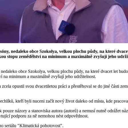
zsöny, nedaleko obce Szokolya, velkou plochu půdy, na které dvacet 
ckou stopu zemědělství na minimum a maximálně zvyšují jeho udržit
, nedaleko obce Szokolya, velkou plochu půdy, na které dvacet let budov
ví na minimum a maximálně zvyšují jeho udržitelnost.
zcela opustil svou dvacetiletou práci a přestěhoval se do jiné části 
líků, kteří byli nuceni začít nový život daleko od místa, kde pracoval
 pouze názory a stanoviska autora (autorů) a nemusí nutně odrážet náz
kytující podporu za ně nemohou nést odpovědnost.
ho seriálu "Klimatická pohotovost".