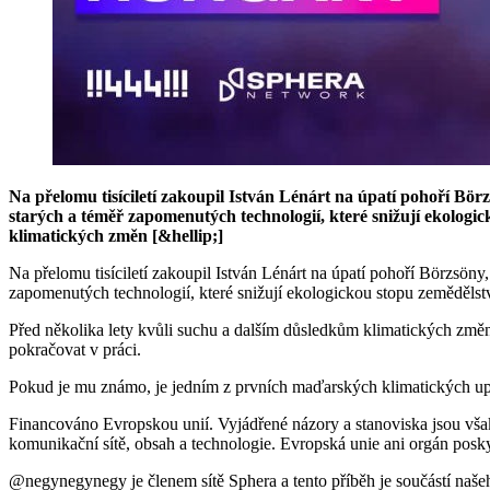
Na přelomu tisíciletí zakoupil István Lénárt na úpatí pohoří Bör
starých a téměř zapomenutých technologií, které snižují ekologi
klimatických změn [&hellip;]
Na přelomu tisíciletí zakoupil István Lénárt na úpatí pohoří Börzsöny
zapomenutých technologií, které snižují ekologickou stopu zemědělst
Před několika lety kvůli suchu a dalším důsledkům klimatických změn 
pokračovat v práci.
Pokud je mu známo, je jedním z prvních maďarských klimatických uprch
Financováno Evropskou unií. Vyjádřené názory a stanoviska jsou však
komunikační sítě, obsah a technologie. Evropská unie ani orgán pos
@negynegynegy je členem sítě Sphera a tento příběh je součástí naše