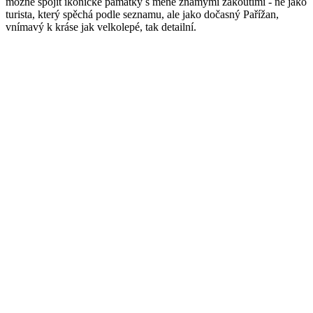
možné spojit ikonické památky s méně známými zákoutími - ne jako
turista, který spěchá podle seznamu, ale jako dočasný Pařížan,
vnímavý k kráse jak velkolepé, tak detailní.