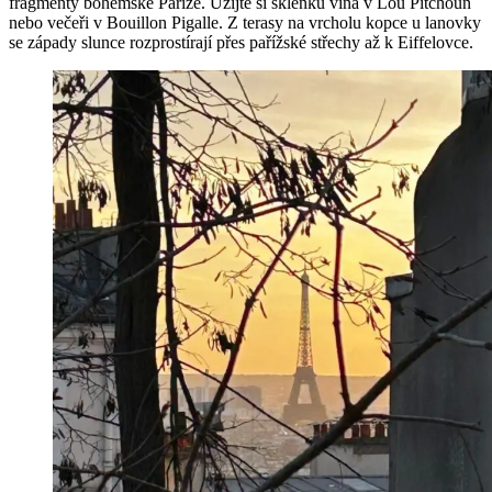
fragmenty bohémské Paříže. Užijte si sklenku vína v Lou Pitchoun
nebo večeři v Bouillon Pigalle. Z terasy na vrcholu kopce u lanovky
se západy slunce rozprostírají přes pařížské střechy až k Eiffelovce.