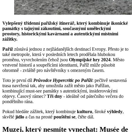
Vylepšený třídenní pařížský itinerář, který kombinuje ikonické
památky s tajnými zákoutími, současnými uměleckými
prostory, historickými kavárnami a autentickými místními
zážitky.
Paříž
zůstává jednou z nejžádanějších destinací Evropy. Přesto je to
také metropole, která v posledních letech prodělala hlubokou
proměnu, vyvrcholením čehož jsou
Olympijské hry 2024
. Město
vrstvené historií a soupeřícími identitami, Paříž může působit
ohromně - zvláště pro návštěvníky s omezeným časem.
Toto je první díl
Průvodce Hypercritic po Paříži
: pečlivě sestavená
trasa navržená tak, aby umožnila zažít město jako Pařížan,
kombinující must-see památky s autentickými, insiderovskými
objevy. Časový rámec?
Tři dny
- ideálně od pátečního večera do
pondělního rána.
Pokud hledáte zážitek, který kombinuje
kulturu
, široké
výhledy
,
skvělé
jídlo
a čas na prosté
pouštění se
, čtěte dál.
Muzej, který nesmíte vynechat: Musée de