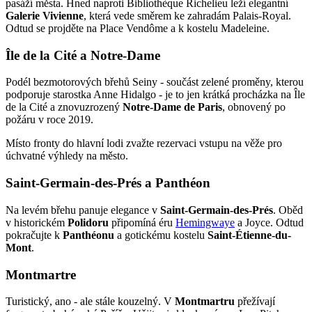
pasáží města. Hned naproti Bibliothèque Richelieu leží elegantní
Galerie Vivienne
, která vede směrem ke zahradám Palais-Royal.
Odtud se projděte na Place Vendôme a k kostelu Madeleine.
Île de la Cité a Notre-Dame
Podél bezmotorových břehů Seiny - součást zelené proměny, kterou
podporuje starostka Anne Hidalgo - je to jen krátká procházka na Île
de la Cité a znovuzrozený
Notre-Dame de Paris
, obnovený po
požáru v roce 2019.
Místo fronty do hlavní lodi zvažte rezervaci vstupu na věže pro
úchvatné výhledy na město.
Saint-Germain-des-Prés a Panthéon
Na levém břehu panuje elegance v
Saint-Germain-des-Prés
. Oběd
v historickém
Polidoru
připomíná éru
Hemingwaye
a Joyce. Odtud
pokračujte k
Panthéonu
a gotickému kostelu
Saint-Étienne-du-
Mont
.
Montmartre
Turistický, ano - ale stále kouzelný. V
Montmartru
přežívají