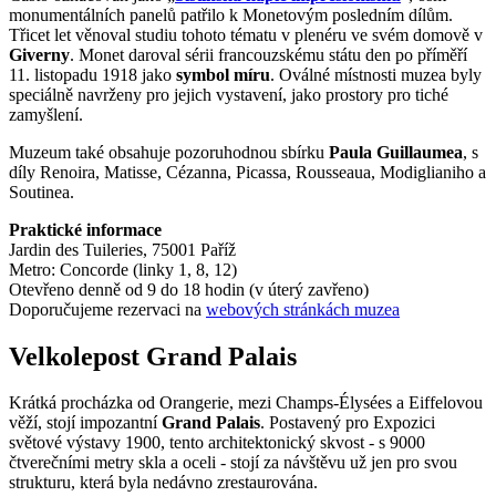
monumentálních panelů patřilo k Monetovým posledním dílům.
Třicet let věnoval studiu tohoto tématu v plenéru ve svém domově v
Giverny
. Monet daroval sérii francouzskému státu den po příměří
11. listopadu 1918 jako
symbol míru
. Oválné místnosti muzea byly
speciálně navrženy pro jejich vystavení, jako prostory pro tiché
zamyšlení.
Muzeum také obsahuje pozoruhodnou sbírku
Paula Guillaumea
, s
díly Renoira, Matisse, Cézanna, Picassa, Rousseaua, Modiglianiho a
Soutinea.
Praktické informace
Jardin des Tuileries, 75001 Paříž
Metro: Concorde (linky 1, 8, 12)
Otevřeno denně od 9 do 18 hodin (v úterý zavřeno)
Doporučujeme rezervaci na
webových stránkách muzea
Velkolepost Grand Palais
Krátká procházka od Orangerie, mezi Champs-Élysées a Eiffelovou
věží, stojí impozantní
Grand Palais
. Postavený pro Expozici
světové výstavy 1900, tento architektonický skvost - s 9000
čtverečními metry skla a oceli - stojí za návštěvu už jen pro svou
strukturu, která byla nedávno zrestaurována.