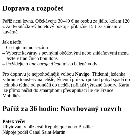
Doprava a rozpočet
Paříž není levná. Očekávejte 30–40 € na osobu za jídlo, kolem 120
€ za dvoulůžkový hotelový pokoj a přibližně 15 € za snídani v
kavárně.
Jak ušetřit:
– Cestujte mimo sezónu
– Vyberte kavárny s pevnými obědovými nebo snídaňovými menu
– Jezte v tradičních bouillons
– Požádejte o
une carafe d’eau
místo balené vody
Pro dopravu je nejpohodlnější volbou
Navigo
. Třídenní jízdenka
zahrnuje transfery na letiště; týdenní průkaz (pokud pobyt spadá do
jednoho týdne od pondělí do neděle) přináší výrazné úspory. Kartu
lze přímo načíst do smartphonu přes aplikaci Île-de-France
Mobilités.
Paříž za 36 hodin: Navrhovaný rozvrh
Pátek večer
Ubytování v blízkosti République nebo Bastille
Nápoje podél Canal Saint-Martin