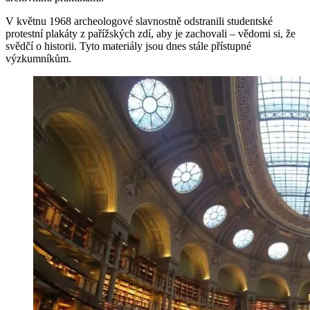
V květnu 1968 archeologové slavnostně odstranili studentské
protestní plakáty z pařížských zdí, aby je zachovali – vědomi si, že
svědčí o historii. Tyto materiály jsou dnes stále přístupné
výzkumníkům.