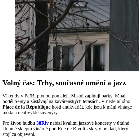
Volný čas: Trhy, současné umění a jazz
Víkendy v Paříži plynou pomaleji. Místní zaplňují parky, běhají
podél Seiny a zůstávají na kavárenských terasách. V nedělní ráno
Place de la République
hostí antikvariát, kde jsou k mání vintage
móda a neobvyklé suvenýry.
Pro živou hudbu
38Riv
nabízí kvalitní jazzové koncerty v útulné
klenuté sklepní vinárně pod Rue de Rivoli - skrytý poklad, který
stojí za objevení.