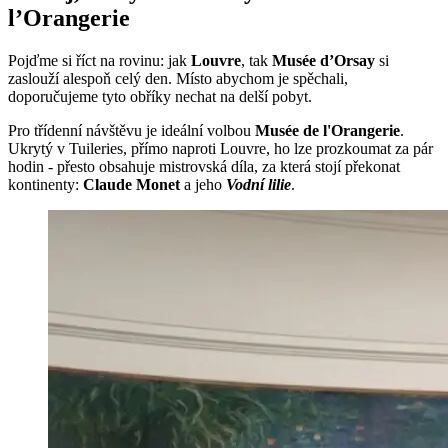
l’Orangerie
Pojďme si říct na rovinu: jak
Louvre
, tak
Musée d’Orsay
si
zaslouží alespoň celý den. Místo abychom je spěchali,
doporučujeme tyto obříky nechat na delší pobyt.
Pro třídenní návštěvu je ideální volbou
Musée de l'Orangerie
.
Ukrytý v Tuileries, přímo naproti Louvre, ho lze prozkoumat za pár
hodin - přesto obsahuje mistrovská díla, za která stojí překonat
kontinenty:
Claude Monet
a jeho
Vodní lilie
.