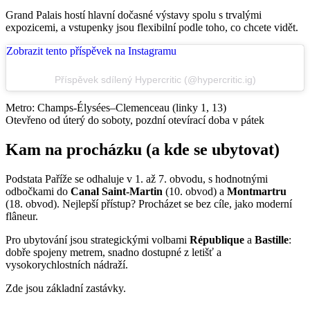
Grand Palais hostí hlavní dočasné výstavy spolu s trvalými
expozicemi, a vstupenky jsou flexibilní podle toho, co chcete vidět.
Zobrazit tento příspěvek na Instagramu
Příspěvek sdílený Hypercritic (@hypercritic.ig)
Metro: Champs-Élysées–Clemenceau (linky 1, 13)
Otevřeno od úterý do soboty, pozdní otevírací doba v pátek
Kam na procházku (a kde se ubytovat)
Podstata Paříže se odhaluje v 1. až 7. obvodu, s hodnotnými
odbočkami do
Canal Saint-Martin
(10. obvod) a
Montmartru
(18. obvod). Nejlepší přístup? Procházet se bez cíle, jako moderní
flâneur.
Pro ubytování jsou strategickými volbami
République
a
Bastille
:
dobře spojeny metrem, snadno dostupné z letišť a
vysokorychlostních nádraží.
Zde jsou základní zastávky.