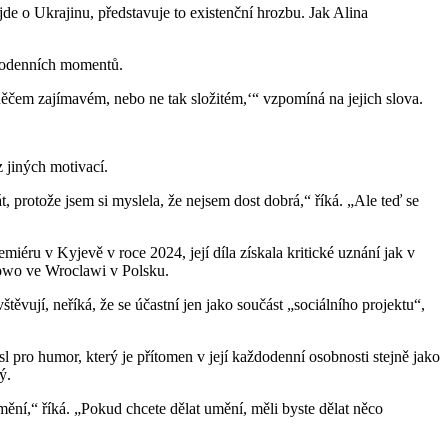
 jde o Ukrajinu, představuje to existenční hrozbu. Jak Alina
aždodenních momentů.
o něčem zajímavém, nebo ne tak složitém,‘“ vzpomíná na jejich slova.
 z jiných motivací.
 protože jsem si myslela, že nejsem dost dobrá,“ říká. „Ale teď se
emiéru v Kyjevě v roce 2024, její díla získala kritické uznání jak v
powo ve Wroclawi v Polsku.
štěvují, neříká, že se účastní jen jako součást „sociálního projektu“,
l pro humor, který je přítomen v její každodenní osobnosti stejně jako
ný.
ění,“ říká. „Pokud chcete dělat umění, měli byste dělat něco