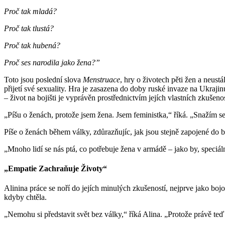
Proč tak mladá?
Proč tak tlustá?
Proč tak hubená?
Proč ses narodila jako žena?”
Toto jsou poslední slova
Menstruace
, hry o životech pěti žen a neus
přijetí své sexuality. Hra je zasazena do doby ruské invaze na Ukrajin
– život na bojišti je vyprávěn prostřednictvím jejích vlastních zkušeno
„Píšu o ženách, protože jsem žena. Jsem feministka,“ říká. „Snažím se,
Píše o ženách během války, zdůrazňujíc, jak jsou stejně zapojené do b
„Mnoho lidí se nás ptá, co potřebuje žena v armádě – jako by, speciál
„Empatie Zachraňuje Životy“
Alinina práce se noří do jejích minulých zkušeností, nejprve jako boj
kdyby chtěla.
„Nemohu si představit svět bez války,“ říká Alina. „Protože právě teď z