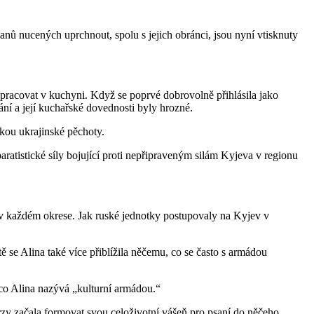
anů nucených uprchnout, spolu s jejich obránci, jsou nyní vtisknuty
o pracovat v kuchyni. Když se poprvé dobrovolně přihlásila jako
vání a její kuchařské dovednosti byly hrozné.
nkou ukrajinské pěchoty.
ratistické síly bojující proti nepřipraveným silám Kyjeva v regionu
v každém okrese. Jak ruské jednotky postupovaly na Kyjev v
 se Alina také více přiblížila něčemu, co se často s armádou
, co Alina nazývá „kulturní armádou.“
rzy začala formovat svou celoživotní vášeň pro psaní do něčeho