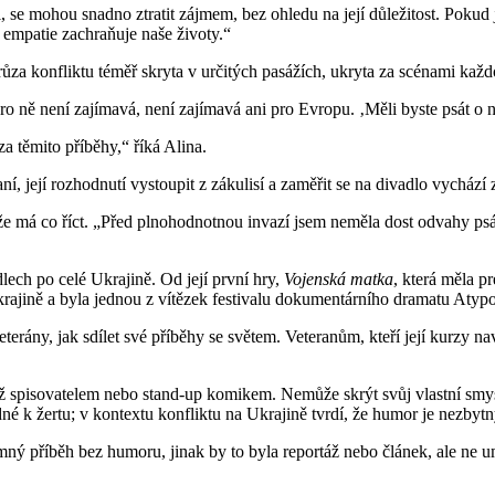
ži, se mohou snadno ztratit zájmem, bez ohledu na její důležitost. Pokud
e empatie zachraňuje naše životy.“
e hrůza konfliktu téměř skryta v určitých pasážích, ukryta za scénami k
] pro ně není zajímavá, není zajímavá ani pro Evropu. ‚Měli byste psát 
 za těmito příběhy,“ říká Alina.
ní, její rozhodnutí vystoupit z zákulisí a zaměřit se na divadlo vychází
e má co říct. „Před plnohodnotnou invazí jsem neměla dost odvahy psát,
lech po celé Ukrajině. Od její první hry,
Vojenská matka
, která měla pr
krajině a byla jednou z vítězek festivalu dokumentárního dramatu Aty
terány, jak sdílet své příběhy se světem. Veteranům, kteří její kurzy nav
 už spisovatelem nebo stand-up komikem. Nemůže skrýt svůj vlastní smys
dné k žertu; v kontextu konfliktu na Ukrajině tvrdí, že humor je nezbyt
ný příběh bez humoru, jinak by to byla reportáž nebo článek, ale ne um