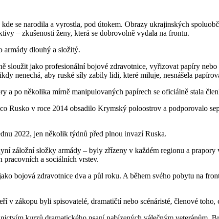
, kde se narodila a vyrostla, pod útokem. Obrazy ukrajinských spoluobč
ktivy – zkušenosti ženy, která se dobrovolně vydala na frontu.
o armády dlouhý a složitý.
ně sloužit jako profesionální bojové zdravotnice, vyřizovat papíry neb
ikdy nenechá, aby ruské síly zabily lidi, které miluje, nesnášela papíro
ory a po několika mírně manipulovaných papírech se oficiálně stala čle
é, co Rusko v roce 2014 obsadilo Krymský poloostrov a podporovalo sepa
ednu 2022, jen několik týdnů před plnou invazí Ruska.
yní záložní složky armády – byly zřízeny v každém regionu a prapory 
h pracovních a sociálních vrstev.
jako bojová zdravotnice dva a půl roku. A během svého pobytu na frontě
í v zákopu byli spisovatelé, dramatičtí nebo scénáristé, členové toho
střednictvím kurzů dramatického psaní nabízených válečným veteránům. B