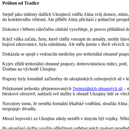
Průlom od Tradice
Stejně jako miliony dalších Ukrajinců viděla Alina svůj domov, místo
do kolektivního vědomí. Ale příběh Aliny přichází z jedinečné perspe
Dokonce i během válečného období vysvětluje, je proces přihlášení d
Když válka začala, ženy, které chtěly vstoupit do armády, mohly hlav
bojová zdravotnice, byla odmítnuta. Ale měla jistotu v třech věcech: n
Dokázala se spojit s vedoucím medicíny pro teritoriální obranné prap
Kyjev zřídil teritoriální obranné prapory, dobrovolnickou milici, pot
Donbas na východě Ukrajiny.
Prapory byly formálně začleněny do ukrajinských ozbrojených sil v l
Průzkumné jednotky přejmenovaných
Teritoriálních obranných sil
– n
bleskové ofenzivě, nabízeli své služby k obraně Ukrajiny lidé ze všec
Navzdory tomu, že neměla formální lékařské vzdělání, sloužila Alina 
nespojuje: divadlu.
Mnozí bojovníci za Ukrajinu nikdy neměli v úmyslu být vojáky. Někteř
Po ukončení služby využila příležitosti vstřebat jejich znalosti pro