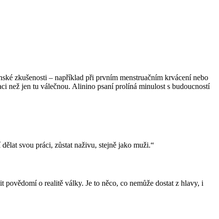
enské zkušenosti – například při prvním menstruačním krvácení nebo
aci než jen tu válečnou. Alinino psaní prolíná minulost s budoucností
dělat svou práci, zůstat naživu, stejně jako muži.“
t povědomí o realitě války. Je to něco, co nemůže dostat z hlavy, i