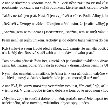
Alina je důvěrně si vědoma toho, že ti, kteří něco zažijí na vlastní ků
poukazuje, odkazujíc na vnější publikum, které se snaží oslovit, „vaš
Takže, nestačí jen psát. Nestačí jen vyprávět o válce. Podle Aliny j
„Režiséři z Evropy navštívili Ukrajinu a řekli nám, že [realita války
„Snažila jsem se to udělat s [
Menstruace
], snažila jsem se skrýt válku
Psaní není jen jejím únikem. Ačkoliv je od dětství tajně vášnivá do psa
Když mluví o svém životě před válkou, zdůrazňuje, že neměla pocit, ž
nás každý den Rusové snaží zabít a to mi dává odvahu psát.“
Tato odvaha přinesla řadu her, z nichž pět je aktuálně uváděno v divad
zemi, tak mezinárodně. Vyhrála tři soutěže v dramatickém psaní na U
Nyní, jako oceněná dramatička, je Alina ta, která učí ostatní válečné ve
ale hledají nový začátek v kariéře, kde je pero mocnější než meč.
Alina říká, že kurzy umožňují veteránům zvolit si, čím chtějí být, ať
v její práci. V dnešní době je často debata o tom, co je nebo není vho
„Myslím, že je to součást dobrého umění, protože nemůžete napsat tem
nečekaného, něco nového, zvláštního, abyste spojili něco.“