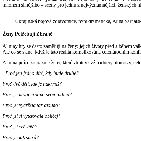
mnohem silnějšího – scény pro jednu z nejvýznamnějších ženských hl
Ukrajinská bojová zdravotnice, nyní dramatička, Alina Sarna
Ženy Potřebují Zbraně
Alininy hry se často zaměřují na ženy: jejich životy před a během vá
Ale co se stane, když je tato realita komplikována celonárodním konf
Alinina práce zobrazuje ženy, které ztratily své partnery, domovy, ce
„Proč jen jedno dítě, kdy bude druhé?
Proč dvě děti, jak je nakrmíš?
Proč jsi nezachránila svou rodinu?
Proč jsi vydržela tak dlouho?
Proč jsi si vytetovala obličej?
Proč jsi vrásčitá?
Proč jsi tak stará?