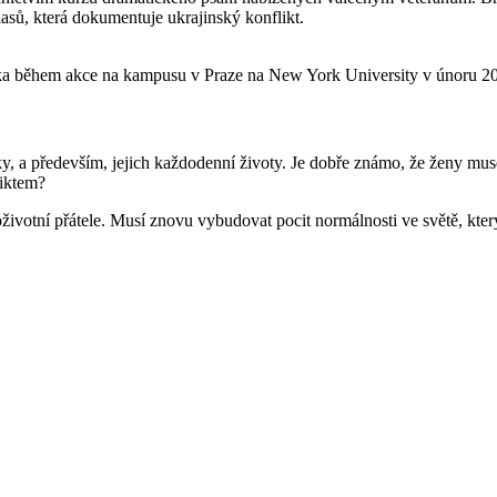
asů, která dokumentuje ukrajinský konflikt.
tska během akce na kampusu v Praze na New York University v únoru 2
lky, a především, jejich každodenní životy. Je dobře známo, že ženy m
liktem?
loživotní přátele. Musí znovu vybudovat pocit normálnosti ve světě, kt