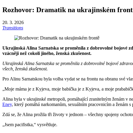
Rozhovor: Dramatik na ukrajinském front
20. 3. 2026
Transitions
Ukrajinská Alina Sarnatska se proměnila z dobrovolné bojové zdr
vzácněji než cokoli jiného, ženská zkušenost.
Ukrajinská Alina Sarnatska se proměnila z dobrovolné bojové zdravot
všech, ženská zkušenost.
Pro Alinu Sarnatskou byla volba vydat se na frontu na obranu své vla
„Moje máma je z Kyjeva, moje babička je z Kyjeva, a moje prababička
Alina byla v ukrajinské metropoli, pomáhající zranitelným ženám v ne
Eney
, který pomáhá narkomanům, sexuálním pracovnicím a ženám s po
Zdá se, že Alina prožila tři životy v jednom – všechny spojeny ochot
„Jsem pacifistka,“ vysvětluje.