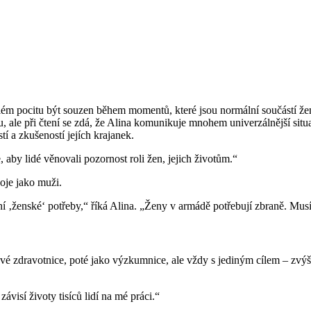
tálém pocitu být souzen během momentů, které jsou normální součástí ž
u, ale při čtení se zdá, že Alina komunikuje mnohem univerzálnější situ
stí a zkušeností jejích krajanek.
 aby lidé věnovali pozornost roli žen, jejich životům.“
oje jako muži.
ní ‚ženské‘ potřeby,“ říká Alina. „Ženy v armádě potřebují zbraně. Musí 
ové zdravotnice, poté jako výzkumnice, ale vždy s jediným cílem – zvýši
ávisí životy tisíců lidí na mé práci.“