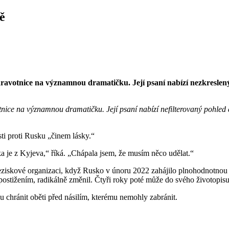
ě
avotnice na významnou dramatičku. Její psaní nabízí nezkreslený 
nice na významnou dramatičku. Její psaní nabízí nefilterovaný
pohled 
sti proti Rusku „činem lásky.“
 je z Kyjeva,“ říká. „Chápala jsem, že musím něco udělat.“
ziskové organizaci, když Rusko v únoru 2022 zahájilo plnohodnotnou in
stižením, radikálně změnil. Čtyři roky poté může do svého životopisu
ou chránit oběti před násilím, kterému nemohly zabránit.