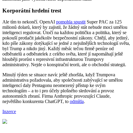
Korporátní hrdelní trest
Ale tím to nekončí. OpenAI
pomohla spustit
Super PAC za 125
milionů dolarů, který by zajistil, že žádný stát nebude moci umělou
inteligenci regulovat. Útočí na každou političku a politika, který se
pokouší protlačit jakékoliv bezpečnostní zákony. Chtějí, aby jediný,
kdo píše zákony dotýkající se jedné z nejsilnějších technologií světa,
byl Trump a nikdo jiný. Každý měsíc tečou firmě peníze od
odběratelů a odběratelek z celého světa, které jí napomáhají ještě
hlouběji prorůst s represivní infrastrukturou Trumpovy
administrativy. Nejde o konspirační teorii, ale o obchodní strategii.
Minulý týden se situace navíc ještě zhoršila, když Trumpova
administrativa požadovala, aby společnosti zabývající se umělou
inteligencí daly Pentagonu neomezený přístup ke svým
technologiím – a to i pro účely plošného sledování a provoz
autonomních zbraní. Firma Anthropic provozující Claude,
největšího konkurenta ChatGPT, to
odmítla
.
Inzerce