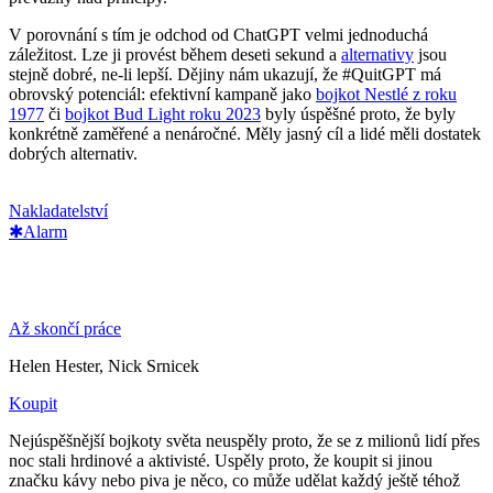
V porovnání s tím je odchod od ChatGPT velmi jednoduchá
záležitost. Lze ji provést během deseti sekund a
alternativy
jsou
stejně dobré, ne-li lepší. Dějiny nám ukazují, že #QuitGPT má
obrovský potenciál: efektivní kampaně jako
bojkot Nestlé z roku
1977
či
bojkot Bud Light roku 2023
byly úspěšné proto, že byly
konkrétně zaměřené a nenáročné. Měly jasný cíl a lidé měli dostatek
dobrých alternativ.
Nakladatelství
✱Alarm
Až skončí práce
Helen Hester, Nick Srnicek
Koupit
Nejúspěšnější bojkoty světa neuspěly proto, že se z milionů lidí přes
noc stali hrdinové a aktivisté. Uspěly proto, že koupit si jinou
značku kávy nebo piva je něco, co může udělat každý ještě téhož