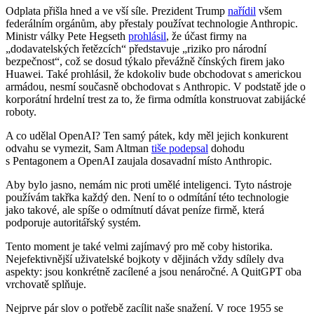
Odplata přišla hned a ve vší síle. Prezident Trump
nařídil
všem
federálním orgánům, aby přestaly používat technologie Anthropic.
Ministr války Pete Hegseth
prohlásil
, že účast firmy na
„dodavatelských řetězcích“ představuje „riziko pro národní
bezpečnost“, což se dosud týkalo převážně čínských firem jako
Huawei. Také prohlásil, že kdokoliv bude obchodovat s americkou
armádou, nesmí současně obchodovat s Anthropic. V podstatě jde o
korporátní hrdelní trest za to, že firma odmítla konstruovat zabijácké
roboty.
A co udělal OpenAI? Ten samý pátek, kdy měl jejich konkurent
odvahu se vymezit, Sam Altman
tiše podepsal
dohodu
s Pentagonem a OpenAI zaujala dosavadní místo Anthropic.
Aby bylo jasno, nemám nic proti umělé inteligenci. Tyto nástroje
používám takřka každý den. Není to o odmítání této technologie
jako takové, ale spíše o odmítnutí dávat peníze firmě, která
podporuje autoritářský systém.
Tento moment je také velmi zajímavý pro mě coby historika.
Nejefektivnější uživatelské bojkoty v dějinách vždy sdílely dva
aspekty: jsou konkrétně zacílené a jsou nenáročné. A QuitGPT oba
vrchovatě splňuje.
Nejprve pár slov o potřebě zacílit naše snažení. V roce 1955 se