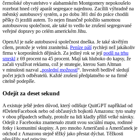
černošské obyvatelstvo v alabamském Montgomery nepokoušelo
rozebrat hned celý aparát segregace najednou. Zacílili výhradně na
městský autobusový systém, a po dobu 381 dní do práce chodili
pěšky či jezdili autem. To nejen finančně položilo samotnou
autobusovou společnost, ale také to vedlo ke zrušení segregované
veřejné dopravy po celém americkém Jihu.
OpenAI je naše autobusová společnost dneška. Je také skvělým
cílem, protože je velmi zranitelná.
Peníze pálí
rychleji než jakákoliv
firma v korporátních dějinách. Za jediný rok se její
podíl na trhu
smrskl
z 69 procent na 45 procent. Mají tak hluboko do kapsy, že
začali využívat reklamu, což je strategie, kterou Sam Altman
v minulosti nazval „
poslední možností
“. Investoři bedlivě sledují
počet jejich odběratelů. Každé zrušení předplatného se na firmě
citelně podepíše.
Odejít za deset sekund
A existuje ještě jeden důvod, který odlišuje QuitGPT například od
#DeleteFacebook nebo od občasných bojkotů Amazonu: tyto snahy
v obou případech selhaly, protože na lidi kladly příliš velké nároky.
Odejít z Facebooku znamenalo ztratit svou sociální mapu, rodinné
fotky i komunitní skupiny. A pro mnoho Američanů a Američanek je
odchod z Amazonu stejně těžký jako přestat dýchat. Těžkosti
převážily nad principy.