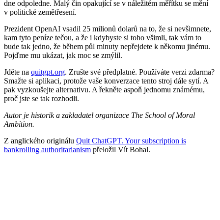
dne odpoledne. Malý čin opakující se v náležitém měřítku se mění
v politické zemětřesení.
Prezident OpenAI vsadil 25 milionů dolarů na to, že si nevšimnete,
kam tyto peníze tečou, a že i kdybyste si toho všimli, tak vám to
bude tak jedno, že během půl minuty nepřejdete k někomu jinému.
Pojďme mu ukázat, jak moc se zmýlil.
Jděte na
quitgpt.org
. Zrušte své předplatné. Používáte verzi zdarma?
Smažte si aplikaci, protože vaše konverzace tento stroj dále sytí. A
pak vyzkoušejte alternativu. A řekněte aspoň jednomu známému,
proč jste se tak rozhodli.
Autor je historik a zakladatel organizace The School of Moral
Ambition.
Z anglického originálu
Quit ChatGPT. Your subscription is
bankrolling authoritarianism
přeložil Vít Bohal.