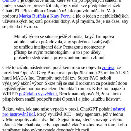
QuitGPT
je bojkotové hnutí, které se šíří po Spojených státech a
jinde, a snaží se přesvědčit lidi, aby zrušili své předplatné služeb
ChatGPT. Přes milion uživatelů už tak opravdu udělalo. Mají
podporu
Marka Ruffala
a
Katy Perry
, a jde o jeden z nejdůležitějších
uživatelských bojkotů poslední doby. A já myslím, že je na čase, aby
se přidala i Evropa.
Minulý týden se situace ještě zhoršila, když Trumpova
administrativa požadovala, aby společnosti zabývající
se umělou inteligencí daly Pentagonu neomezený
přístup ke svým technologiím – a to i pro účely
plošného sledování a provoz autonomních zbraní.
Celé to začalo následovně: počátkem roku se objevila
zpráva
, že
prezident OpenAI Greg Brockman podpořil sumou 25 milionů USD
hnutí MAGA Inc, Trumpův největší tzv. Super PAC neboli
výdajový akční výbor. Skrze něj se stal Brockman za poslední dobu
nejštědřejším podporovatelem Donalda Trumpa. Když ho magazín
WIRED
požádal o vysvětlení
, Brockman odpověděl, že se tímto
příspěvkem snažil podpořit misi OpenAI a jeho „službu lidstvu“.
Řeknu vám, jak tato mise vypadá v praxi. ChatGPT pohání
nástroj
pro lustrování lidí
, který využívá ICE – tedy agentura, jež v lednu
v Minneapolis zabila dva lidi. Stejná firma, která spravuje vašeho
přátelského chatbota, tedy napomáhá vládě rozhodovat o tom, koho
zaměstnat jako vykonavatele deportačních razií.