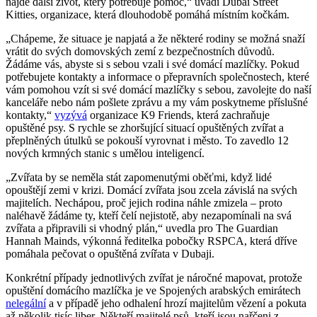
najde další život, který potřebuje pomoc,“ uvádí Dubai Street
Kitties, organizace, která dlouhodobě pomáhá místním kočkám.
„Chápeme, že situace je napjatá a že některé rodiny se možná snaží
vrátit do svých domovských zemí z bezpečnostních důvodů.
Žádáme vás, abyste si s sebou vzali i své domácí mazlíčky. Pokud
potřebujete kontakty a informace o přepravních společnostech, které
vám pomohou vzít si své domácí mazlíčky s sebou, zavolejte do naší
kanceláře nebo nám pošlete zprávu a my vám poskytneme příslušné
kontakty,“
vyzývá
organizace K9 Friends, která zachraňuje
opuštěné psy. S rychle se zhoršující situací opuštěných zvířat a
přeplněných útulků se pokouší vyrovnat i město. To zavedlo 12
nových krmných stanic s umělou inteligencí.
„Zvířata by se neměla stát zapomenutými oběťmi, když lidé
opouštějí zemi v krizi. Domácí zvířata jsou zcela závislá na svých
majitelích. Nechápou, proč jejich rodina náhle zmizela – proto
naléhavě žádáme ty, kteří čelí nejistotě, aby nezapomínali na svá
zvířata a připravili si vhodný plán,“ uvedla pro The Guardian
Hannah Mainds, výkonná ředitelka pobočky RSPCA, která dříve
pomáhala pečovat o opuštěná zvířata v Dubaji.
Konkrétní případy jednotlivých zvířat je náročné mapovat, protože
opuštění domácího mazlíčka je ve Spojených arabských emirátech
nelegální
a v případě jeho odhalení hrozí majitelům vězení a pokuta
až několik tisíc liber. Někteří majitelé psů, kteří jsou nařčeni z