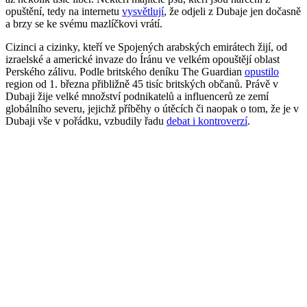
opuštění, tedy na internetu
vysvětlují
, že odjeli z Dubaje jen dočasně
a brzy se ke svému mazlíčkovi vrátí.
Cizinci a cizinky, kteří ve Spojených arabských emirátech žijí, od
izraelské a americké invaze do Íránu ve velkém opouštějí oblast
Perského zálivu. Podle britského deníku The Guardian
opustilo
region od 1. března přibližně 45 tisíc britských občanů. Právě v
Dubaji žije velké množství podnikatelů a influencerů ze zemí
globálního severu, jejichž příběhy o útěcích či naopak o tom, že je v
Dubaji vše v pořádku, vzbudily řadu
debat i kontroverzí
.