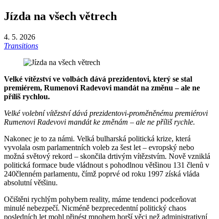
Jízda na všech větrech
4. 5. 2026
Transitions
Velké vítězství ve volbách dává prezidentovi, který se stal
premiérem, Rumenovi Radevovi mandát na změnu – ale ne
příliš rychlou.
Velké volební vítězství dává prezidentovi-proměněnému premiérovi
Rumenovi Radevovi mandát ke změnám – ale ne příliš rychle.
Nakonec je to za námi. Velká bulharská politická krize, která
vyvolala osm parlamentních voleb za šest let – evropský nebo
možná světový rekord – skončila drtivým vítězstvím. Nově vzniklá
politická formace bude vládnout s pohodlnou většinou 131 členů v
240členném parlamentu, čímž poprvé od roku 1997 získá vláda
absolutní většinu.
Očištěni rychlým pohybem reality, máme tendenci podceňovat
minulé nebezpečí. Nicméně bezprecedentní politický chaos
posledních let mohl přinést mnohem horší věci než administrativní