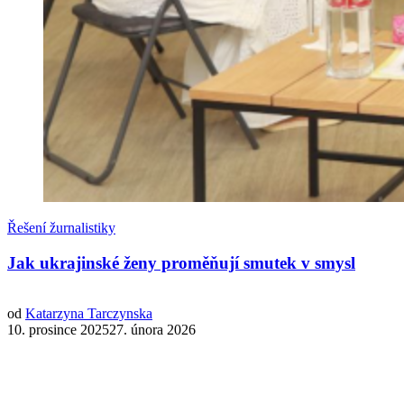
Řešení žurnalistiky
Jak ukrajinské ženy proměňují smutek v smysl
od
Katarzyna Tarczynska
10. prosince 202527. února 2026