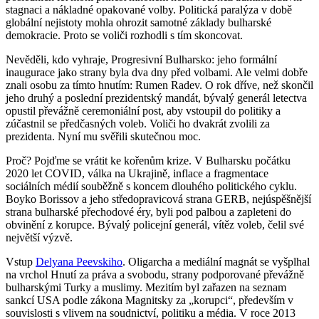
stagnaci a nákladné opakované volby. Politická paralýza v době
globální nejistoty mohla ohrozit samotné základy bulharské
demokracie. Proto se voliči rozhodli s tím skoncovat.
Nevěděli, kdo vyhraje, Progresivní Bulharsko: jeho formální
inaugurace jako strany byla dva dny před volbami. Ale velmi dobře
znali osobu za tímto hnutím: Rumen Radev. O rok dříve, než skončil
jeho druhý a poslední prezidentský mandát, bývalý generál letectva
opustil převážně ceremoniální post, aby vstoupil do politiky a
zúčastnil se předčasných voleb. Voliči ho dvakrát zvolili za
prezidenta. Nyní mu svěřili skutečnou moc.
Proč? Pojďme se vrátit ke kořenům krize. V Bulharsku počátku
2020 let COVID, válka na Ukrajině, inflace a fragmentace
sociálních médií souběžně s koncem dlouhého politického cyklu.
Boyko Borissov a jeho středopravicová strana GERB, nejúspěšnější
strana bulharské přechodové éry, byli pod palbou a zapleteni do
obvinění z korupce. Bývalý policejní generál, vítěz voleb, čelil své
největší výzvě.
Vstup
Delyana Peevskiho
. Oligarcha a mediální magnát se vyšplhal
na vrchol Hnutí za práva a svobodu, strany podporované převážně
bulharskými Turky a muslimy. Mezitím byl zařazen na seznam
sankcí USA podle zákona Magnitsky za „korupci“, především v
souvislosti s vlivem na soudnictví, politiku a média. V roce 2013