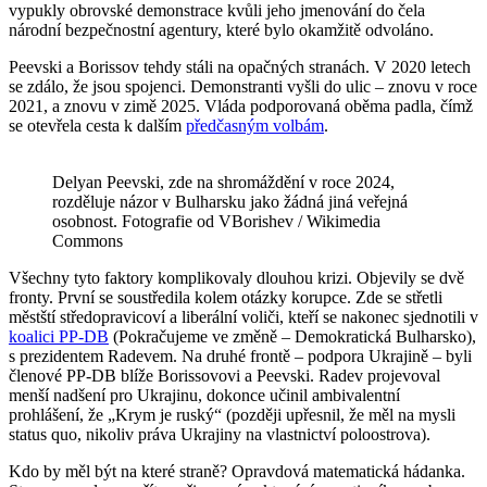
vypukly obrovské demonstrace kvůli jeho jmenování do čela
národní bezpečnostní agentury, které bylo okamžitě odvoláno.
Peevski a Borissov tehdy stáli na opačných stranách. V 2020 letech
se zdálo, že jsou spojenci. Demonstranti vyšli do ulic – znovu v roce
2021, a znovu v zimě 2025. Vláda podporovaná oběma padla, čímž
se otevřela cesta k dalším
předčasným volbám
.
Delyan Peevski, zde na shromáždění v roce 2024,
rozděluje názor v Bulharsku jako žádná jiná veřejná
osobnost. Fotografie od VBorishev / Wikimedia
Commons
Všechny tyto faktory komplikovaly dlouhou krizi. Objevily se dvě
fronty. První se soustředila kolem otázky korupce. Zde se střetli
městští středopravicoví a liberální voliči, kteří se nakonec sjednotili v
koalici PP-DB
(Pokračujeme ve změně – Demokratická Bulharsko),
s prezidentem Radevem. Na druhé frontě – podpora Ukrajině – byli
členové PP-DB blíže Borissovovi a Peevski. Radev projevoval
menší nadšení pro Ukrajinu, dokonce učinil ambivalentní
prohlášení, že „Krym je ruský“ (později upřesnil, že měl na mysli
status quo, nikoliv práva Ukrajiny na vlastnictví poloostrova).
Kdo by měl být na které straně? Opravdová matematická hádanka.