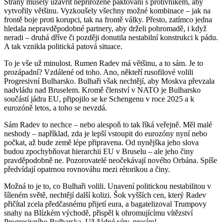
Strany musely uzavřít nepřirozené paktování s protivníkem, aby
vytvořily většinu. Vyzkoušely všechny možné kombinace – jak na
frontě boje proti korupci, tak na frontě války. Přesto, zatímco jedna
hledala nepravděpodobné partnery, aby drželi pohromadě, i když
neradi – druhá dříve či později donutila nestabilní konstrukci k pádu.
A tak vznikla politická patová situace.
To je vše už minulost. Rumen Radev má většinu, a to sám. Je to
prozápadní? Vzdálené od toho. Ano, někteří rusofilové volili
Progresivní Bulharsko. Bulhaři však nechtějí, aby Moskva převzala
nadvládu nad Bruselem. Kromě členství v NATO je Bulharsko
součástí jádra EU, připojilo se ke Schengenu v roce 2025 a k
eurozóně letos, a toho se nevzdá.
Sám Radev to nechce – nebo alespoň to tak říká veřejně. Měl malé
neshody – například, zda je lepší vstoupit do eurozóny nyní nebo
počkat, až bude země lépe připravena. Od nynějška jeho slova
budou zpochybňovat hierarchii EU v Bruselu – ale jeho činy
pravděpodobně ne. Pozorovatelé neočekávají nového Orbána. Spíše
předvídají opatrnou rovnováhu mezi rétorikou a činy.
Možná to je to, co Bulhaři volili. Unavení politickou nestabilitou v
šíleném světě, nechtějí další kolizi. Šok vyšších cen, který Radev
přičítal zcela předčasnému přijetí eura, a bagatelizoval Trumpovy
snahy na Blízkém východě, přispěl k ohromujícímu vítězství
Progresivního Bulharska. Už žádné víry, prosím!