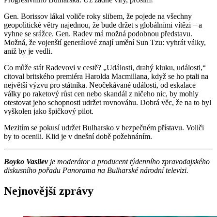
Gen. Borissov lákal voliče roky slibem, že pojede na všechny
geopolitické větry najednou, že bude držet s globálními vítězi – a
vyhne se srážce. Gen. Radev má možná podobnou představu.
Možná, že vojenští generálové znají umění Sun Tzu: vyhrát války,
aniž by je vedli.
Co může stát Radevovi v cestě? „Události, drahý kluku, události,“
citoval britského premiéra Harolda Macmillana, když se ho ptali na
největší výzvu pro státníka. Neočekávané události, od eskalace
války po raketový růst cen nebo skandál z ničeho nic, by mohly
otestovat jeho schopnosti udržet rovnováhu. Dobrá věc, že na to byl
vyškolen jako špičkový pilot.
Mezitím se pokusí udržet Bulharsko v bezpečném přístavu. Voliči
by to ocenili. Klid je v dnešní době požehnáním.
Boyko Vasilev
je moderátor a producent týdenního zpravodajského
diskusního pořadu Panorama na Bulharské národní televizi.
Nejnovější zprávy