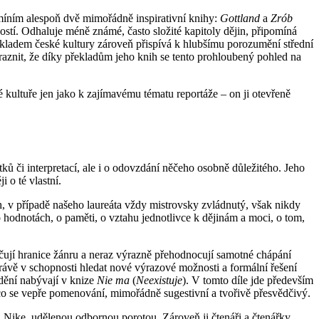
 zmíním alespoň dvě mimořádně inspirativní knihy:
Gottland
a
Zrób
stí. Odhaluje méně známé, často složité kapitoly dějin, připomíná
ýkladem české kultury zároveň přispívá k hlubšímu porozumění střední
důraznit, že díky překladům jeho knih se tento prohloubený pohled na
 kultuře jen jako k zajímavému tématu reportáže – on ji otevřeně
ků či interpretací, ale i o odovzdání něčeho osobně důležitého. Jeho
 o té vlastní.
ěh, v případě našeho laureáta vždy mistrovsky zvládnutý, však nikdy
o hodnotách, o paměti, o vztahu jednotlivce k dějinám a moci, o tom,
čují hranice žánru a neraz výrazně přehodnocují samotné chápání
Právě v schopnosti hledat nové výrazové možnosti a formální řešení
edění nabývají v knize
Nie ma
(
Neexistuje
). V tomto díle jde především
, co se vepře pomenování, mimořádně sugestivní a tvořivě přesvědčivý.
nu Nike, udělenou odbornou porotou. Zároveň ji čtenáři a čtenářky