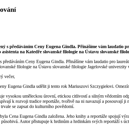
nování
ojený s předáváním Ceny Eugena Gindla. Přinášíme vám laudatio pr
istenta na Katedře slovanské filologie na Ústavu slovanské filolo
ný s předáváním Ceny Eugena Gindla. Přinášíme vám laudatio pro laureát
ovanské filologie na Ústavu slovanské filologie Jagelovské univerzity
ý večer,
Ceny Eugena Gindla udělit ji tento rok Mariuszovi Szczygiełovi. Omezím 
je vysokou uměleckou úrovní, etickou citlivostí a silným vědomím odpo
ívají k rozvoji tradice reportáže, tvořivě na ni navazují a posouvají ji
trvale se zapsat do kulturního povědomí.
yla Cena Eugena Gindla založena. Jeho knihy a reportáže spojují výra
ky působivá. Autor přistupuje k hrdinům a hrdinkám svých reportáží s ú