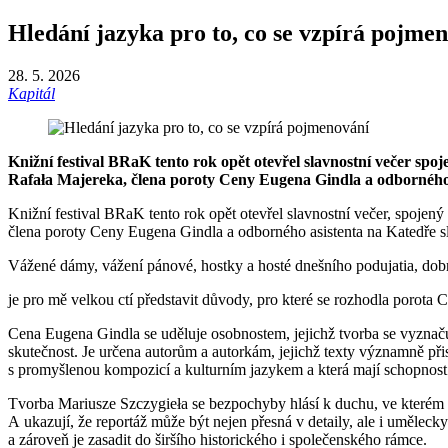
Hledání jazyka pro to, co se vzpírá pojme
28. 5. 2026
Kapitál
Knižní festival BRaK tento rok opět otevřel slavnostní večer sp
Rafała Majereka, člena poroty Ceny Eugena Gindla a odborného as
Knižní festival BRaK tento rok opět otevřel slavnostní večer, spoje
člena poroty Ceny Eugena Gindla a odborného asistenta na Katedře sl
Vážené dámy, vážení pánové, hostky a hosté dnešního podujatia, dobr
je pro mě velkou ctí představit důvody, pro které se rozhodla porota 
Cena Eugena Gindla se uděluje osobnostem, jejichž tvorba se vyznaču
skutečnost. Je určena autorům a autorkám, jejichž texty významně přisp
s promyšlenou kompozicí a kulturním jazykem a která mají schopnost 
Tvorba Mariusze Szczygieła se bezpochyby hlásí k duchu, ve kterém b
A ukazují, že reportáž může být nejen přesná v detaily, ale i umělec
a zároveň je zasadit do širšího historického i společenského rámce.