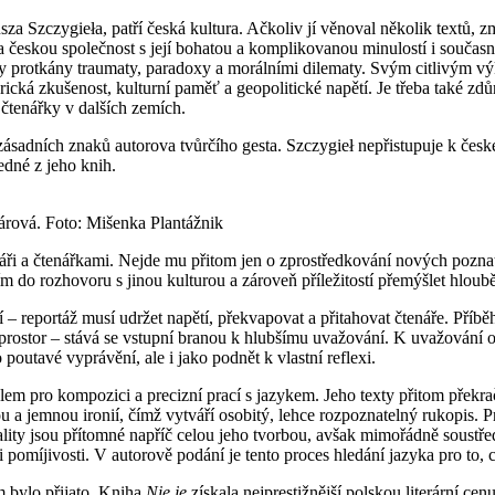
za Szczygieła, patří česká kultura. Ačkoliv jí věnoval několik textů,
 českou společnost s její bohatou a komplikovanou minulostí i současno
dy protkány traumaty, paradoxy a morálními dilematy. Svým citlivým v
orická zkušenost, kulturní paměť a geopolitické napětí. Je třeba také z
a čtenářky v dalších zemích.
sadních znaků autorova tvůrčího gesta. Szczygieł nepřistupuje k české
edné z jeho knih.
rová. Foto: Mišenka Plantážnik
enáři a čtenářkami. Nejde mu přitom jen o zprostředkování nových poznat
m do rozhovoru s jinou kulturou a zároveň příležitostí přemýšlet hlouběji
í – reportáž musí udržet napětí, překvapovat a přitahovat čtenáře. Příb
ší prostor – stává se vstupní branou k hlubšímu uvažování. K uvažování 
poutavé vyprávění, ale i jako podnět k vlastní reflexi.
m pro kompozici a precizní prací s jazykem. Jeho texty přitom překra
u a jemnou ironií, čímž vytváří osobitý, lehce rozpoznatelný rukopis. 
vality jsou přítomné napříč celou jeho tvorbou, avšak mimořádně soustř
xi pomíjivosti. V autorově podání je tento proces hledání jazyka pro to
m bylo přijato. Kniha
Nie je
získala nejprestižnější polskou literární ce