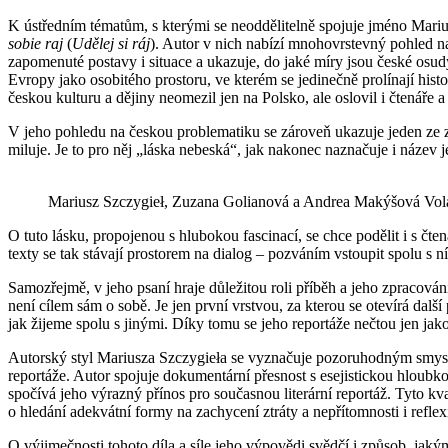
K ústředním tématům, s kterými se neoddělitelně spojuje jméno Marius
sobie raj
(
Udělej si ráj
). Autor v nich nabízí mnohovrstevný pohled na
zapomenuté postavy i situace a ukazuje, do jaké míry jsou české osu
Evropy jako osobitého prostoru, ve kterém se jedinečně prolínají hist
českou kulturu a dějiny neomezil jen na Polsko, ale oslovil i čtenáře 
V jeho pohledu na českou problematiku se zároveň ukazuje jeden ze zá
miluje. Je to pro něj „láska nebeská“, jak nakonec naznačuje i název j
Mariusz Szczygieł, Zuzana Golianová a Andrea Makýšová Volá
O tuto lásku, propojenou s hlubokou fascinací, se chce podělit i s čt
texty se tak stávají prostorem na dialog – pozváním vstoupit spolu s ní
Samozřejmě, v jeho psaní hraje důležitou roli příběh a jeho zpracován
není cílem sám o sobě. Je jen první vrstvou, za kterou se otevírá dal
jak žijeme spolu s jinými. Díky tomu se jeho reportáže nečtou jen jako 
Autorský styl Mariusza Szczygieła se vyznačuje pozoruhodným smysle
reportáže. Autor spojuje dokumentární přesnost s esejistickou hloubko
spočívá jeho výrazný přínos pro současnou literární reportáž. Tyto k
o hledání adekvátní formy na zachycení ztráty a nepřítomnosti i refle
O výjimečnosti tohoto díla a síle jeho výpovědi svědčí i způsob, jaký