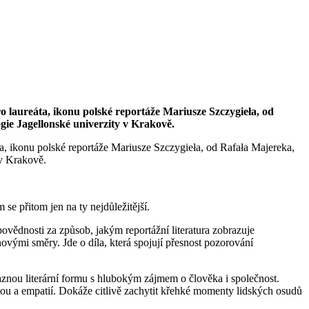
o laureáta, ikonu polské reportáže Mariusze Szczygieła, od
gie Jagellonské univerzity v Krakově.
a, ikonu polské reportáže Mariusze Szczygieła, od Rafała Majereka,
 v Krakově.
se přitom jen na ty nejdůležitější.
vědnosti za způsob, jakým reportážní literatura zobrazuje
 novými směry. Jde o díla, která spojují přesnost pozorování
znou literární formu s hlubokým zájmem o člověka i společnost.
ctou a empatií. Dokáže citlivě zachytit křehké momenty lidských osudů