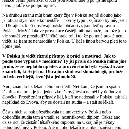
reakce velmi přátelské. Občas jsou komentáře typu „jsme spolu“
nebo „dobře se podporujme“.
Na druhou stranu můj bratr, který žije v Polsku stejně dlouho jako
já, občas slyší různé komentáře – návrhy typu „zajímalo by mě, jestli
ti Ukrajinci, kteří dostávají polské občanství, jsou teď opravdu
Poláci“. Možná takové provokace častěji míří na muže, protože je to
víc soutěživé prostředí? Určitě hraje roli i to, že po mně prostě není
vidět, že jsem se nenarodila v Polsku. U lidí s jinou barvou pleti je to
úplně jiné.
V Polsku je vidět různé přístupy k práci a motivaci. Jak to
podle tebe vypadá v medicíně? Ty jsi přišla do Polska mimo jiné
proto, že se neplatilo úplatek a úroveň studií byla vyšší. Já zase
znám lidi, kteří jeli na Ukrajinu studovat stomatologii, protože
to bylo rychlejší, levnější a jednodušší.
Ano, znám to i z lékařského prostředí. Neříkám, že jsou to špatní
lékaři – maturita je jen jeden zkouškový test a neměl by definovat
člověka. Prostě znám případy lidí, kteří se nedostali v Polsku, tak jeli
například do Lvova, aby se dostali na studia – a stali se lékaři.
Část z nich se pak přestěhovala na univerzity v Polsku nebo
dokončila studia tam a vrátili se, nostrifikovali diplom. Takže ano,
dá se říct, že získání lékařského diplomu na Ukrajině je někdy
jednodušší než v Polsku. Ale mnoho lékařů je ambicióznější nebo