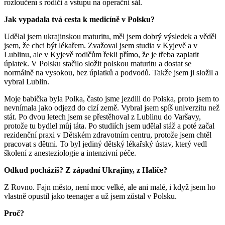
rozloučení s rodiči a vstupu na operační sál.
Jak vypadala tvá cesta k medicíně v Polsku?
Udělal jsem ukrajinskou maturitu, měl jsem dobrý výsledek a věděl
jsem, že chci být lékařem. Zvažoval jsem studia v Kyjevě a v
Lublinu, ale v Kyjevě rodičům řekli přímo, že je třeba zaplatit
úplatek. V Polsku stačilo složit polskou maturitu a dostat se
normálně na vysokou, bez úplatků a podvodů. Takže jsem ji složil a
vybral Lublin.
Moje babička byla Polka, často jsme jezdili do Polska, proto jsem to
nevnímala jako odjezd do cizí země. Vybral jsem spíš univerzitu než
stát. Po dvou letech jsem se přestěhoval z Lublinu do Varšavy,
protože tu bydlel můj táta. Po studiích jsem udělal stáž a poté začal
rezidenční praxi v Dětském zdravotním centru, protože jsem chtěl
pracovat s dětmi. To byl jediný dětský lékařský ústav, který vedl
školení z anesteziologie a intenzivní péče.
Odkud pocházíš? Z západní Ukrajiny, z Haliče?
Z Rovno. Fajn město, není moc velké, ale ani malé, i když jsem ho
vlastně opustil jako teenager a už jsem zůstal v Polsku.
Proč?