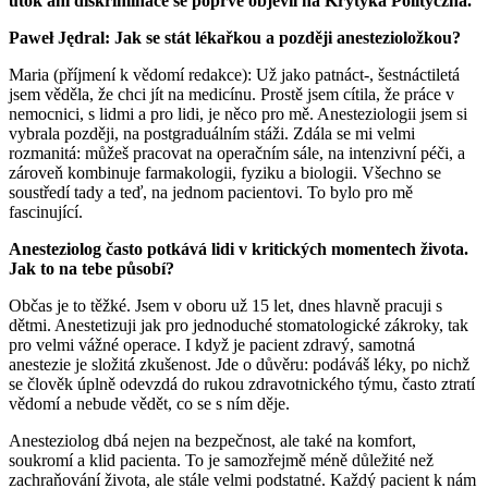
útok ani diskriminace se poprvé objevil na Krytyka Polityczna.
Paweł Jędral: Jak se stát
lékařkou a později anestezioložkou?
Maria (příjmení k vědomí redakce): Už jako patnáct-, šestnáctiletá
jsem věděla, že chci jít na medicínu. Prostě jsem cítila, že práce v
nemocnici, s lidmi a pro lidi, je něco pro mě. Anesteziologii jsem si
vybrala později, na postgraduálním stáži. Zdála se mi velmi
rozmanitá: můžeš pracovat na operačním sále, na intenzivní péči, a
zároveň kombinuje farmakologii, fyziku a biologii. Všechno se
soustředí tady a teď, na jednom pacientovi. To bylo pro mě
fascinující.
Anesteziolog často potkává lidi v kritických momentech života.
Jak to na tebe působí?
Občas je to těžké. Jsem v oboru už 15 let, dnes hlavně pracuji s
dětmi. Anestetizuji jak pro jednoduché stomatologické zákroky, tak
pro velmi vážné operace. I když je pacient zdravý, samotná
anestezie je složitá zkušenost. Jde o důvěru: podáváš léky, po nichž
se člověk úplně odevzdá do rukou zdravotnického týmu, často ztratí
vědomí a nebude vědět, co se s ním děje.
Anesteziolog dbá nejen na bezpečnost, ale také na komfort,
soukromí a klid pacienta. To je samozřejmě méně důležité než
zachraňování života, ale stále velmi podstatné. Každý pacient k nám