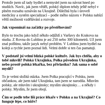
Protože jsem už tady bydlel a nemyslel jsem na návrat hned po
studiích. Navíc, jak jsem věděl, polský diplom tehdy ještě nebyl v
plném rozsahu uznáván na Ukrajině. Důležitá byla i úroveň
medicíny a systém specializací – podle mého názoru v Polsku nabízí
větší možnosti vzdělávání a rozvoje.
Jak vzpomínáš na začátky po přestěhování?
Bylo to trochu jako když někdo odjíždí z Varšavy do Krakova na
studia. Z Rovna do Lublinu je asi 250 nebo 300 kilometrů. Už jsem
znal polštinu, takže jazyk nebyl problém. V Lublinu jsem bydlel na
koleji a rychle jsem poznal lidi. Velmi dobře si ten čas pamatuji.
V podstatě jsi velmi blízká polské kultuře. Jak bys chtěla, aby o
tobě mluvili? Polská Ukrajinka, Polka původem Ukrajinka,
nebo prostě polská lékařka, bez přívlastku? Jak sama o sobě
myslíš?
To je velmi složitá otázka. Jsem Polka pracující v Polsku, jsem
občankou, ale jsem také Ukrajinka, tam jsem se narodila. Mluvím
polsky, ale mluvím i ukrajinsky; myslím ukrajinsky… a někdy i
polsky. Myslím, že jsem obojí.
Čím se podle tebe liší práce lékaře v Polsku a na Ukrajině? Co
funguje lépe, co hůře?