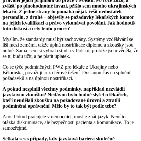
pravidel jejich přijímání do práce v Polsku. Po roce 2020, a
zvlášť po plnohodnotné invazi, přišlo sem mnoho ukrajinských
lékařů. Z jedné strany to pomáhá nějak řešit nedostatek
personálu, z druhé – objevily se požadavky lékařských komor
na jejich kvalifikaci a právo vykonávat povolání. Jak hodnotíš
tuto diskusi a celý tento proces?
Myslím, že standardy musí být zachovány. Systémy vzdělávání se
liší mezi zeměmi, takže úplná nostrifikace diplomu a zkoušky jsou
nutné. Sama jsem si vybrala studia v Polsku, protože jsem věděla, že
se tu budu učit, a ne platit úplatek.
Co se týče podmíněných PWZ pro lékaře z Ukrajiny nebo
Běloruska, považuji to za férové řešení. Dostanou čas na splnění
požadavků a na úplnou nostrifikaci.
A pokud nesplnili všechny podmínky, například nezvládli
jazykovou zkoušku? Nedávno bylo hodně slyšet o lékařích,
kteří neudělali zkoušku na požadované úrovni a ztratili
podmíněná oprávnění. Mělo by to tak být podle tebe?
Ano. Pokud pracujete v nemocnici, musíte znát jazyk. Není to
otázka diskriminace, ale bezpečnosti pacienta a komunikace. To je
samozřejmé.
Setkala ses s případy, kdy jazyková bariéra skutečně