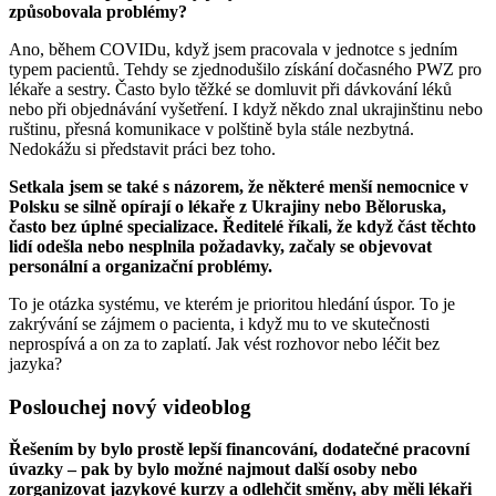
způsobovala problémy?
Ano, během COVIDu, když jsem pracovala v jednotce s jedním
typem pacientů. Tehdy se zjednodušilo získání dočasného PWZ pro
lékaře a sestry. Často bylo těžké se domluvit při dávkování léků
nebo při objednávání vyšetření. I když někdo znal ukrajinštinu nebo
ruštinu, přesná komunikace v polštině byla stále nezbytná.
Nedokážu si představit práci bez toho.
Setkala jsem se také s názorem, že některé menší nemocnice v
Polsku se silně opírají o lékaře z Ukrajiny nebo Běloruska,
často bez úplné specializace. Ředitelé říkali, že když část těchto
lidí odešla nebo nesplnila požadavky, začaly se objevovat
personální a organizační problémy.
To je otázka systému, ve kterém je prioritou hledání úspor. To je
zakrývání se zájmem o pacienta, i když mu to ve skutečnosti
neprospívá a on za to zaplatí. Jak vést rozhovor nebo léčit bez
jazyka?
Poslouchej nový videoblog
Řešením by bylo prostě lepší financování, dodatečné pracovní
úvazky – pak by bylo možné najmout další osoby nebo
zorganizovat jazykové kurzy a odlehčit směny, aby měli lékaři