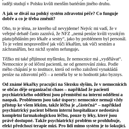
raději studují v Polsku kvůli menším bariérám jiného druhu.
A jak se díváš na polský systém zdravotní péče? Co funguje
dobře a co je třeba změnit?
Oho, to je téma, ze kterého už nevyjdeme! Nejvíc mi vadí, že v
veřejné debatě často zaznívá, že NFZ „nemá peníze kvůli vysokým
platu/přidáním pro lékaře a sestry“, jako by problémem byl personál.
To je velmi nespravedlivé jak vůči lékařům, tak vůči sestrám a
záchranářům, bez nichž systém nefunguje
.
Těžko mi také přijímout myšlenku, že nemocnice má „vydělávat“.
Nemocnice je od léčení pacientů, ne od generování zisku. Podle
mého chápání je to instituce, která od svého založení vynakládá
peníze na zdravotní péči – a neměla by se to hodnotit jako byznys.
Od známé lékařky pracující na Slezsku slyším, že v nemocnicích
se občas děje organizační chaos – například že pacienti
psychiatrického oddělení jsou přemístěni na interní oddělení a
naopak. Problémem jsou také úspory: nemocnice nemají vždy
přístup ke všem lékům, takže léčba je „částečná“ – například
psychiatrický pacient během interní hospitalizace nedostává
kompletní farmakologickou léčbu, pouze ty léky, které jsou
právě dostupné. Takže psychiatrický problém se prohlubuje,
efekt předchozí terapie mizí. Pro lidi mimo systém je to šokující.