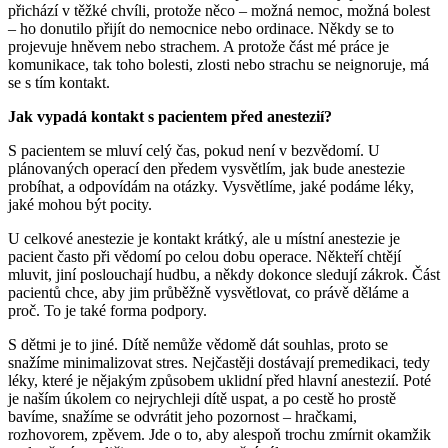
přichází v těžké chvíli, protože něco – možná nemoc, možná bolest
– ho donutilo přijít do nemocnice nebo ordinace. Někdy se to
projevuje hněvem nebo strachem. A protože část mé práce je
komunikace, tak toho bolesti, zlosti nebo strachu se neignoruje, má
se s tím kontakt.
Jak vypadá kontakt s pacientem před anestezií?
S pacientem se mluví celý čas, pokud není v bezvědomí. U
plánovaných operací den předem vysvětlím, jak bude anestezie
probíhat, a odpovídám na otázky. Vysvětlíme, jaké podáme léky,
jaké mohou být pocity.
U celkové anestezie je kontakt krátký, ale u místní anestezie je
pacient často při vědomí po celou dobu operace. Někteří chtějí
mluvit, jiní poslouchají hudbu, a někdy dokonce sledují zákrok. Část
pacientů chce, aby jim průběžně vysvětlovat, co právě děláme a
proč. To je také forma podpory.
S dětmi je to jiné. Dítě nemůže vědomě dát souhlas, proto se
snažíme minimalizovat stres. Nejčastěji dostávají premedikaci, tedy
léky, které je nějakým způsobem uklidní před hlavní anestezií. Poté
je naším úkolem co nejrychleji dítě uspat, a po cestě ho prostě
bavíme, snažíme se odvrátit jeho pozornost – hračkami,
rozhovorem, zpěvem. Jde o to, aby alespoň trochu zmírnit okamžik