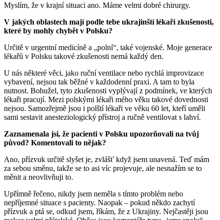
Myslím, že v krajní situaci ano. Máme velmi dobré chirurgy.
V jakých oblastech mají podle tebe ukrajinští lékaři zkušenosti,
které by mohly chybět v Polsku?
Určitě v urgentní medicíně a „polní“, také vojenské. Moje generace
lékařů v Polsku takové zkušenosti nemá každý den.
U nás některé věci, jako ruční ventilace nebo rychlá improvizace
vybavení, nejsou tak běžné v každodenní praxi. A tam to byla
nutnost. Bohužel, tyto zkušenosti vyplývají z podmínek, ve kterých
lékaři pracují. Mezi polskými lékaři mého věku takové dovednosti
nejsou. Samozřejmě jsou i polští lékaři ve věku 60 let, kteří uměli
sami sestavit anesteziologický přístroj a ručně ventilovat s lahví.
Zaznamenala jsi, že pacienti v Polsku upozorňovali na tvůj
původ? Komentovali to nějak?
Ano, přízvuk určitě slyšet je, zvlášť když jsem unavená. Teď mám
za sebou směnu, takže se to asi víc projevuje, ale nesnažím se to
měnit a neovlivňuji to.
Upřímně řečeno, nikdy jsem neměla s tímto problém nebo
nepříjemné situace s pacienty. Naopak – pokud někdo zachytí
přízvuk a ptá se, odkud jsem, říkám, že z Ukrajiny. Nejčastěji jsou