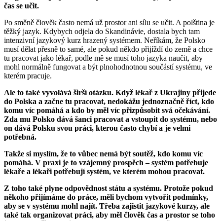
čas se učit.
Po směně člověk často nemá už prostor ani sílu se učit. A polština je
těžký jazyk. Kdybych odjela do Skandinávie, dostala bych tam
intenzivní jazykový kurz hrazený systémem. Neříkám, že Polsko
musí dělat přesně to samé, ale pokud někdo přijíždí do země a chce
tu pracovat jako lékař, podle mě se musí toho jazyka naučit, aby
mohl normálně fungovat a být plnohodnotnou součástí systému, ve
kterém pracuje.
Ale to také vyvolává širší otázku. Když lékař z Ukrajiny přijede
do Polska a začne tu pracovat, nedokážu jednoznačně říct, kdo
komu víc pomáhá a kdo by měl víc přizpůsobit svá očekávání.
Zda mu Polsko dává šanci pracovat a vstoupit do systému, nebo
on dává Polsku svou práci, kterou často chybí a je velmi
potřebná.
Takže si myslím, že to vůbec nemá být soutěž, kdo komu víc
pomáhá. V praxi je to vzájemný prospěch – systém potřebuje
lékaře a lékaři potřebují systém, ve kterém mohou pracovat.
Z toho také plyne odpovědnost státu a systému. Protože pokud
někoho přijímáme do práce, měli bychom vytvořit podmínky,
aby se v systému mohl najít. Třeba zajistit jazykové kurzy, ale
také tak organizovat práci, aby měl člověk čas a prostor se toho