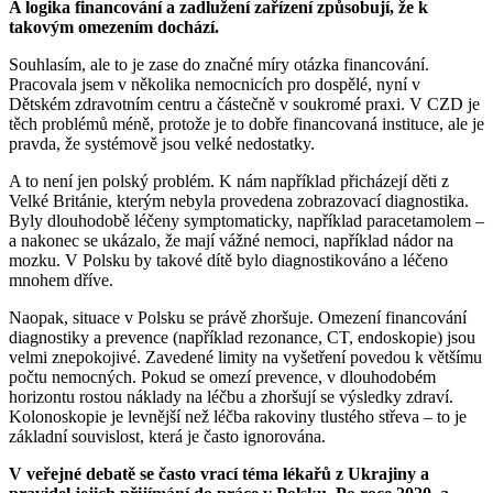
A logika financování a zadlužení zařízení způsobují, že k
takovým omezením dochází.
Souhlasím, ale to je zase do značné míry otázka financování.
Pracovala jsem v několika nemocnicích pro dospělé, nyní v
Dětském zdravotním centru a částečně v soukromé praxi. V CZD je
těch problémů méně, protože je to dobře financovaná instituce, ale je
pravda, že systémově jsou velké nedostatky.
A to není jen polský problém. K nám například přicházejí děti z
Velké Británie, kterým nebyla provedena zobrazovací diagnostika.
Byly dlouhodobě léčeny symptomaticky, například paracetamolem –
a nakonec se ukázalo, že mají vážné nemoci, například nádor na
mozku. V Polsku by takové dítě bylo diagnostikováno a léčeno
mnohem dříve.
Naopak, situace v Polsku se právě zhoršuje. Omezení financování
diagnostiky a prevence (například rezonance, CT, endoskopie) jsou
velmi znepokojivé. Zavedené limity na vyšetření povedou k většímu
počtu nemocných. Pokud se omezí prevence, v dlouhodobém
horizontu rostou náklady na léčbu a zhoršují se výsledky zdraví.
Kolonoskopie je levnější než léčba rakoviny tlustého střeva – to je
základní souvislost, která je často ignorována.
V veřejné debatě se často vrací téma lékařů z Ukrajiny a