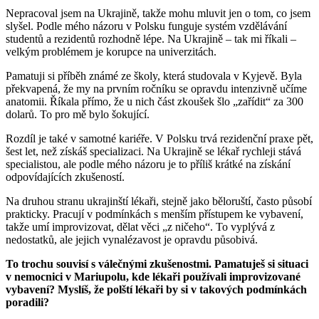
Nepracoval jsem na Ukrajině, takže mohu mluvit jen o tom, co jsem
slyšel. Podle mého názoru v Polsku funguje systém vzdělávání
studentů a rezidentů rozhodně lépe. Na Ukrajině – tak mi říkali –
velkým problémem je korupce na univerzitách.
Pamatuji si příběh známé ze školy, která studovala v Kyjevě. Byla
překvapená, že my na prvním ročníku se opravdu intenzivně učíme
anatomii. Říkala přímo, že u nich část zkoušek šlo „zařídit“ za 300
dolarů. To pro mě bylo šokující.
Rozdíl je také v samotné kariéře. V Polsku trvá rezidenční praxe pět,
šest let, než získáš specializaci. Na Ukrajině se lékař rychleji stává
specialistou, ale podle mého názoru je to příliš krátké na získání
odpovídajících zkušeností.
Na druhou stranu ukrajinští lékaři, stejně jako běloruští, často působí
prakticky. Pracují v podmínkách s menším přístupem ke vybavení,
takže umí improvizovat, dělat věci „z ničeho“. To vyplývá z
nedostatků, ale jejich vynalézavost je opravdu působivá.
To trochu souvisí s válečnými zkušenostmi. Pamatuješ si situaci
v nemocnici v Mariupolu, kde lékaři používali improvizované
vybavení? Myslíš, že polští lékaři by si v takových podmínkách
poradili?