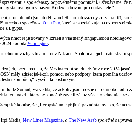
ě správnému a společensky odpovědnému podnikání. Očekáváme, že naši
rincipy stanovenými v našem Kodexu chování pro dodavatele.“
ení jeho tuhnutí) jsou do Nitzanei Shalom dováženy ze zahraničí, konk
 IS tureckou společnost
Onat Pan
, která se specializuje na export sádr
aké z Egypta.
vých hmot registrovaný v Izraeli a vlastněný singapurskou holdingovo
ce 2024 koupila
Verinlegno
.
jí obchodní vazby s továrnami v Nitzanei Shalom a jejich mateřskými s
 Zelených, poznamenala, že Mezinárodní soudní dvůr v roce 2024 jasně 
y OSN měly zdržet jakékoli pomoci nebo podpory, která pomáhá udržova
alestinskou půdu,“ vysvětlila poslankyně.
lní flotile Sumud, vysvětlila, že ačkoliv jsou možné národní obchodní 
islativní návrh, který by konečně zavedl zákaz všech obchodních vztah
Evropské komise, že „Evropská unie přijímá pevné stanovisko, že neuz
,
Irpi Media
,
New Lines Magazine
, a
The New Arab
společně s uprave