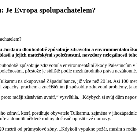
: Je Evropa spolupachatelem?
u Jordánu dlouhodobě způsobuje zdravotní a environmentální ško
asti a jejich mateřskými společnostmi, navzdory nelegálnosti toho
ouhodobě způsobuje zdravotní a environmentální škody Palestincům v 
polečnostmi, přestože je sídliště podle mezinárodního práva nezákonné.
i Tulkarmu na okupované Západní bance, již více než 20 let. Asi 100 m
i zápachy, prachem a znečištěním jí způsobily zdravotní problémy, jako 
roto raději zůstávám uvnitř,“ vysvětlila. „Kdybych si svůj dům neposta
ého zdraví, která postihuje obyvatele Tulkarmu, zejména v jihozápadníc
ře a donutili některé rodiny dočasně opustit své domovy.
20 metrů od průmyslové zóny. „Kdykoli vypukne požár, musím s rodinou 