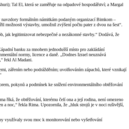
huri); Tal El, která se zaměřuje na odpadové hospodářství; a Margal
zóny navzdory formálním námitkám podaným organizací Bimkom –
l možnosti výstavby, umožnil zvýšení počtu pater z dvou na šest“.
ob, jak legitimizovat nebezpečné a nezákonné stavby.“ Dodává, že
jí Západní banku za mnohem jednodušší místo pro zakládání
nmentální normy, licence a daně. „Dodnes Izrael neuznává
,“ řekl Al Madani.
cemi, zářením nebo podrážděním; uvolňováním zápachů, které vznikají
“
í norem, pokynů a podmínek ke snížení environmentálního obtěžování
ma říká, že obtěžování, kterému čelí ona a její rodina, není omezeno
a noc,“ řekla Rima. Upozornila, že „hluk strojů je v noci rušivější,
 by využívaly svou moc k monitorování nebo vyšetřování