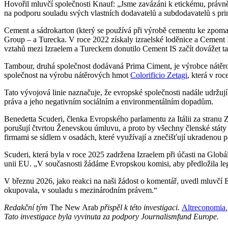
Hovořil mluvčí společnosti Knauf: „Jsme zavázáni k etickému, právn
na podporu souladu svých vlastních dodavatelů a subdodavatelů s p
Cement a sádrokarton (který se používá při výrobě cementu ke zpomal
Group – a Turecka. V roce 2022 získaly izraelské loděnice a Cement
vztahů mezi Izraelem a Tureckem donutilo Cement IS začít dovážet t
Tambour, druhá společnost dodávaná Prima Ciment, je výrobce nátěro
společnost na výrobu nátěrových hmot
Colorificio Zetagi
, která v ro
Tato vývojová linie naznačuje, že evropské společnosti nadále udržu
práva a jeho negativním sociálním a environmentálním dopadům.
Benedetta Scuderi, členka Evropského parlamentu za Itálii za stranu
porušují čtvrtou Ženevskou úmluvu, a proto by všechny členské stát
firmami se sídlem v osadách, které využívají a znečišťují ukradenou p
Scuderi, která byla v roce 2025 zadržena Izraelem při účasti na Globá
unii EU. „V současnosti žádáme Evropskou komisi, aby předložila leg
V březnu 2026, jako reakci na naši žádost o komentář, uvedl mluvčí 
okupovala, v souladu s mezinárodním právem.“
Redakční tým
The New Arab
přispěl k této investigaci.
Altreconomia
Tato investigace byla vyvinuta za podpory Journalismfund Europe.