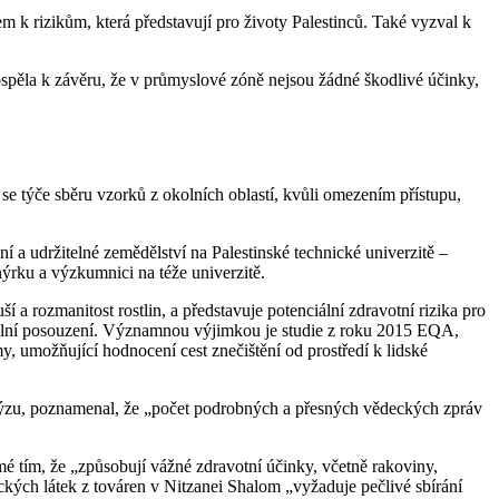
 k rizikům, která představují pro životy Palestinců. Také vyzval k
spěla k závěru, že v průmyslové zóně nejsou žádné škodlivé účinky,
 týče sběru vzorků z okolních oblastí, kvůli omezením přístupu,
í a udržitelné zemědělství na Palestinské technické univerzitě –
rku a výzkumnici na téže univerzitě.
a rozmanitost rostlin, a představuje potenciální zdravotní rizika pro
entální posouzení. Významnou výjimkou je studie z roku 2015 EQA,
y, umožňující hodnocení cest znečištění od prostředí k lidské
alýzu, poznamenal, že „počet podrobných a přesných vědeckých zpráv
mé tím, že „způsobují vážné zdravotní účinky, včetně rakoviny,
kých látek z továren v Nitzanei Shalom „vyžaduje pečlivé sbírání