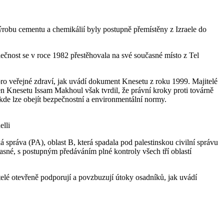
výrobu cementu a chemikálií byly postupně přemístěny z Izraele do
ečnost se v roce 1982 přestěhovala na své současné místo z Tel
pro veřejné zdraví, jak uvádí dokument Knesetu z roku 1999. Majitelé
n Knesetu Issam Makhoul však tvrdil, že právní kroky proti továrně
 kde lze obejít bezpečnostní a environmentální normy.
elli
 správa (PA), oblast B, která spadala pod palestinskou civilní správu
časné, s postupným předáváním plné kontroly všech tří oblastí
itelé otevřeně podporují a povzbuzují útoky osadníků, jak uvádí