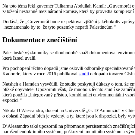
Na toto téma řekl guvernér Tulkarmu Abdullah Kamil: „Guvernorát opa
založení nestranné mezinárodní komise, která by provedla komplexní 
Dodává, že „Guvernorát bude respektovat zjištění jakéhokoliv zprávy
„neznamenalo by to, že tyto pozemky nepatří Palestincům.“
Dokumentace znečištění
Palestinské výzkumníky se dlouhodobě snaží dokumentovat environmen
která Izrael uvalil.
Pro pochopení těchto dopadů jsme oslovili odborníky specializované v 
Kadoorie, který v roce 2016 publikoval
studii
o dopadu továren Gishu
Natsheh a Hamdan vysvětlili, že studie poskytují důkazy o tom, že env
blízké obyvatele. Upozornili však, že mnoho z těchto studií se zamě
která použila „integrovaný přístup, kombinující environmentální vzork
expozici.“
Nikola D’Alessandro, docent na Univerzitě „G. D’Annunzio“ v Chieti
o oblasti Západní břeh je vzácný, a ty, které jsou k dispozici, byly 
D’Alessandro také upozornil na přítomnost perzistentních znečišťující
narušení endokrinního systému, poškození imunitního systému a vývoj