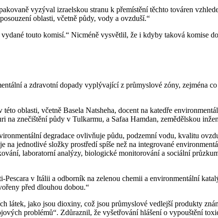
kovaně vyzýval izraelskou stranu k přemístění těchto továren vzhledem
posouzení oblasti, včetně půdy, vody a ovzduší.“
 vydané touto komisí.“ Nicméně vysvětlil, že i kdyby taková komise do
tální a zdravotní dopady vyplývající z průmyslové zóny, zejména co se
této oblasti, včetně Basela Natsheha, docent na katedře environmentáln
ri na znečištění půdy v Tulkarmu, a Safaa Hamdan, zemědělskou inžený
ironmentální degradace ovlivňuje půdu, podzemní vodu, kvalitu ovzduší 
řuje na jednotlivé složky prostředí spíše než na integrované environm
ování, laboratorní analýzy, biologické monitorování a sociální průzkum
-Pescara v Itálii a odborník na zelenou chemii a environmentální kat
vytvořeny před dlouhou dobou.“
ch látek, jako jsou dioxiny, což jsou průmyslové vedlejší produkty zná
ových problémů“. Zdůraznil, že vyšetřování hlášení o vypouštění toxic