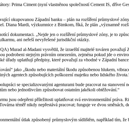
átory: Prima Ciment (nyní vlastněnou společností Cement IS, dříve Ges
spravující okupovanou Západní banku – plán na rozšíření průmyslové 
l. Diana Mardi, výzkumnice z Bimkom, říká, že plán „významně rozšíři
notící dokumentaci. „Nejde jen o rozšíření průmyslové zóny, je to způs
karmu, ani neřeší nevyřešené jurisdikční otázky.
(EQA) Murad al-Madani vysvětlil, že izraelští majitelé továren považu
ejsou podrobeni stejným právním omezením, zejména pokud jde o enviro
ské úřady uplatňují předpisy, které považují za vhodné v Západní bance
ěžování“ jako „škodu nebo materiální škodu způsobenou hlukem, vibra
o jiných agentech způsobujících poškození majetku nebo lidského života.
 spolupráci se specializovanými agenturami bude pracovat na stanoven
ktům nebo jednotlivcům způsobovat ostatním jakékoli obtěžování.“
rmu jsou odepřeni příležitosti uplatňovat svá environmentální práva. Ri
Továrna téměř nikdy nepřestává pracovat; funguje ve dvou směnách, den 
ronmentální útlak způsobený průmyslovým sídlištěm, například tím, že