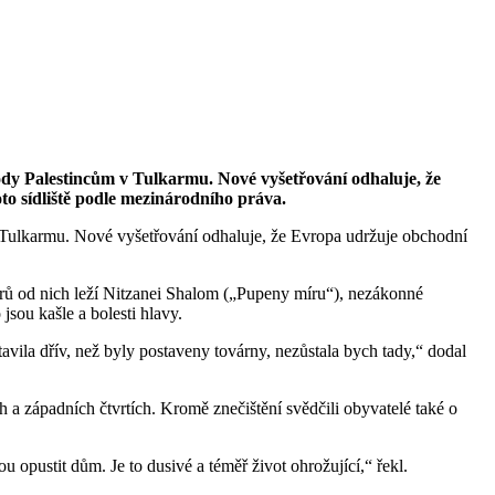
dy Palestincům v Tulkarmu. Nové vyšetřování odhaluje, že
to sídliště podle mezinárodního práva.
Tulkarmu. Nové vyšetřování odhaluje, že Evropa udržuje obchodní
etrů od nich leží Nitzanei Shalom („Pupeny míru“), nezákonné
jsou kašle a bolesti hlavy.
vila dřív, než byly postaveny továrny, nezůstala bych tady,“ dodal
h a západních čtvrtích. Kromě znečištění svědčili obyvatelé také o
opustit dům. Je to dusivé a téměř život ohrožující,“ řekl.