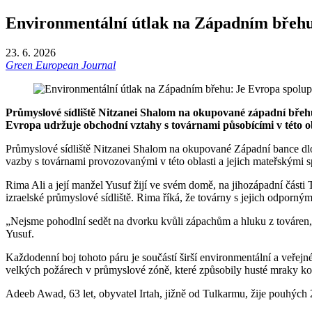
Environmentální útlak na Západním břehu
23. 6. 2026
Green European Journal
Průmyslové sídliště Nitzanei Shalom na okupované západní břeh
Evropa udržuje obchodní vztahy s továrnami působícími v této obl
Průmyslové sídliště Nitzanei Shalom na okupované Západní bance dl
vazby s továrnami provozovanými v této oblasti a jejich mateřskými s
Rima Ali a její manžel Yusuf žijí ve svém domě, na jihozápadní část
izraelské průmyslové sídliště. Rima říká, že továrny s jejich odporným
„Nejsme pohodlní sedět na dvorku kvůli zápachům a hluku z továren, p
Yusuf.
Každodenní boj tohoto páru je součástí širší environmentální a veřejn
velkých požárech v průmyslové zóně, které způsobily husté mraky kou
Adeeb Awad, 63 let, obyvatel Irtah, jižně od Tulkarmu, žije pouhých 