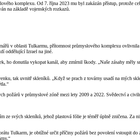
lového komplexu. Od 7. října 2023 mu byl zakázán přístup, protože cel
ván na základě vojenských rozkazů.
rmářů v oblasti Tulkarmu, přítomnost průmyslového komplexu ovlivnila k
 oddělující Izrael na jiné.
ek, ho donutila vykopat kanál, aby zmírnil škody. „Naše zásahy měly sní
enku, tak uvnitř skleníků. „Když se prach z továrny usadí na mých sklení
tla.“
 požárů v průmyslové zóně mezi lety 2009 a 2022. Svědectví a civilní o
ním ze svých skleníků, jehož plastová fólie je téměř úplně zničena. Za
orátu Tulkarm, je obtížné určit příčiny požárů bez povolení vstoupit do 
árny.“