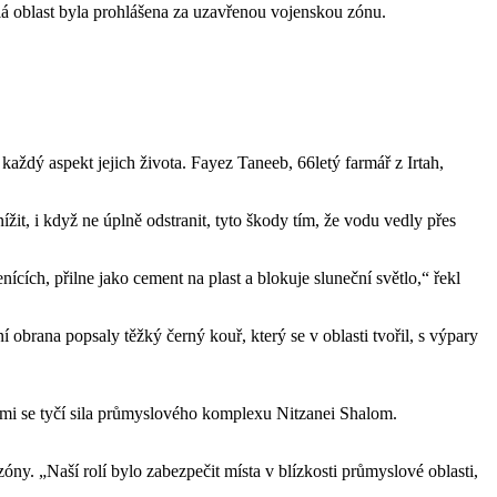
á oblast byla prohlášena za uzavřenou vojenskou zónu.
aždý aspekt jejich života. Fayez Taneeb, 66letý farmář z Irtah,
žit, i když ne úplně odstranit, tyto škody tím, že vodu vedly přes
cích, přilne jako cement na plast a blokuje sluneční světlo,“ řekl
brana popsaly těžký černý kouř, který se v oblasti tvořil, s výpary
 nimi se tyčí sila průmyslového komplexu Nitzanei Shalom.
zóny. „Naší rolí bylo zabezpečit místa v blízkosti průmyslové oblasti,