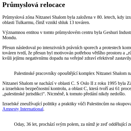
Průmyslová relocace
Průmyslová zóna Nitzanei Shalom byla založena v 80. letech, kdy izra
oblasti Tulkarmu, čímž vznikl shluk 13 továren.
Významnou entitou v tomto průmyslovém centru byla Geshuri Industrie
Mondu.
Přesun následoval po intenzivních právních sporech a protestech komu
továren tvrdí, že přesun byl motivován potřebou většího prostoru a 
kvůli jejímu negativnímu dopadu na veřejné zdraví efektivně zastavil
Palestinské pracovníky opouštějící komplex Nitzanei Shalom n
Nitzanei Shalom se nachází v oblasti C. S Oslo II z roku 1995 byla Zá
a izraelskou bezpečnostní kontrolu, a oblast C, která tvoří asi 61 pr
„palestinské jurisdikci“. Nicméně, k tomuto předání nikdy nedošlo.
Izraelské zneužívající politiky a praktiky vůči Palestincům na okupov
Amnesty International
.
Oday, 36 let, prochází svým polem, za nímž je zeď oddělující z