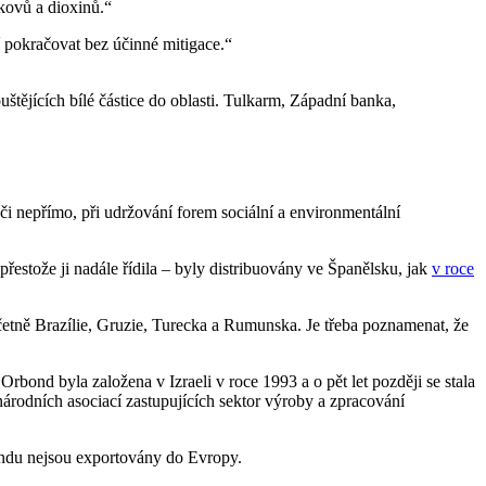
 kovů a dioxinů.“
 pokračovat bez účinné mitigace.“
tějících bílé částice do oblasti. Tulkarm, Západní banka,
i nepřímo, při udržování forem sociální a environmentální
řestože ji nadále řídila – byly distribuovány ve Španělsku, jak
v roce
etně Brazílie, Gruzie, Turecka a Rumunska. Je třeba poznamenat, že
ond byla založena v Izraeli v roce 1993 a o pět let později se stala
árodních asociací zastupujících sektor výroby a zpracování
ondu nejsou exportovány do Evropy.