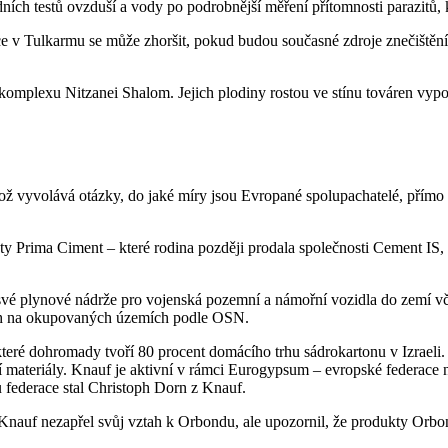
dních testů ovzduší a vody po podrobnější měření přítomnosti parazitů,
 v Tulkarmu se může zhoršit, pokud budou současné zdroje znečištění
omplexu Nitzanei Shalom. Jejich plodiny rostou ve stínu továren vypouš
ž vyvolává otázky, do jaké míry jsou Evropané spolupachatelé, přímo č
y Prima Ciment – které rodina později prodala společnosti Cement IS, p
vé plynové nádrže pro vojenská pozemní a námořní vozidla do zemí vč
ích na okupovaných územích podle OSN.
 dohromady tvoří 80 procent domácího trhu sádrokartonu v Izraeli. Orb
 materiály. Knauf je aktivní v rámci Eurogypsum – evropské federace n
 federace stal Christoph Dorn z Knauf.
Knauf nezapřel svůj vztah k Orbondu, ale upozornil, že produkty Orb