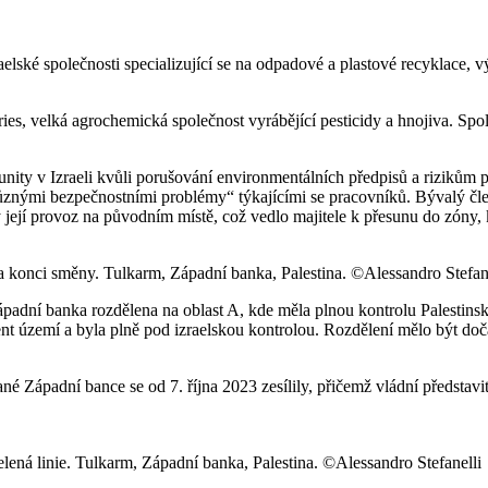
elské společnosti specializující se na odpadové a plastové recyklace, 
s, velká agrochemická společnost vyrábějící pesticidy a hnojiva. Spol
nity v Izraeli kvůli porušování environmentálních předpisů a rizikům 
„různými bezpečnostními problémy“ týkajícími se pracovníků. Bývalý čle
y její provoz na původním místě, což vedlo majitele k přesunu do zóny,
a konci směny. Tulkarm, Západní banka, Palestina. ©Alessandro Stefan
padní banka rozdělena na oblast A, kde měla plnou kontrolu Palestinská
ocent území a byla plně pod izraelskou kontrolou. Rozdělení mělo být do
ané Západní bance se od 7. října 2023 zesílily, přičemž vládní představ
elená linie. Tulkarm, Západní banka, Palestina. ©Alessandro Stefanelli