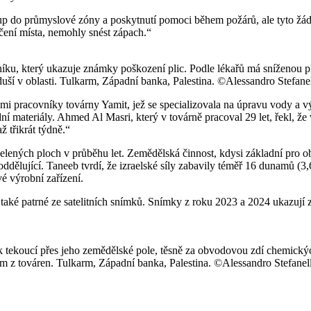
tup do průmyslové zóny a poskytnutí pomoci během požárů, ale tyto žá
ečení místa, nemohly snést zápach.“
níku, který ukazuje známky poškození plic. Podle lékařů má sníženou pl
í v oblasti. Tulkarm, Západní banka, Palestina. ©Alessandro Stefanel
i pracovníky továrny Yamit, jež se specializovala na úpravu vody a výr
í materiály. Ahmed Al Masri, který v továrně pracoval 29 let, řekl, ž
ž třikrát týdně.“
lených ploch v průběhu let. Zemědělská činnost, kdysi základní pro obž
dělující. Taneeb tvrdí, že izraelské síly zabavily téměř 16 dunamů (3,
é výrobní zařízení.
aké patrné ze satelitních snímků. Snímky z roku 2023 a 2024 ukazují z
k tekoucí přes jeho zemědělské pole, těsně za obvodovou zdí chemickýc
továren. Tulkarm, Západní banka, Palestina. ©Alessandro Stefanell