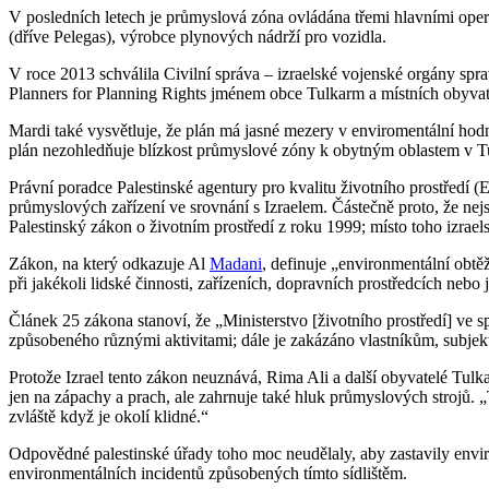
V posledních letech je průmyslová zóna ovládána třemi hlavními oper
(dříve Pelegas), výrobce plynových nádrží pro vozidla.
V roce 2013 schválila Civilní správa – izraelské vojenské orgány 
Planners for Planning Rights jménem obce Tulkarm a místních obyvate
Mardi také vysvětluje, že plán má jasné mezery v enviromentální hod
plán nezohledňuje blízkost průmyslové zóny k obytným oblastem v Tul
Právní poradce Palestinské agentury pro kvalitu životního prostředí 
průmyslových zařízení ve srovnání s Izraelem. Částečně proto, že n
Palestinský zákon o životním prostředí z roku 1999; místo toho izrael
Zákon, na který odkazuje Al
Madani
, definuje „environmentální obt
při jakékoli lidské činnosti, zařízeních, dopravních prostředcích neb
Článek 25 zákona stanoví, že „Ministerstvo [životního prostředí] ve
způsobeného různými aktivitami; dále je zakázáno vlastníkům, subje
Protože Izrael tento zákon neuznává, Rima Ali a další obyvatelé Tulka
jen na zápachy a prach, ale zahrnuje také hluk průmyslových strojů. „
zvláště když je okolí klidné.“
Odpovědné palestinské úřady toho moc neudělaly, aby zastavily envi
environmentálních incidentů způsobených tímto sídlištěm.