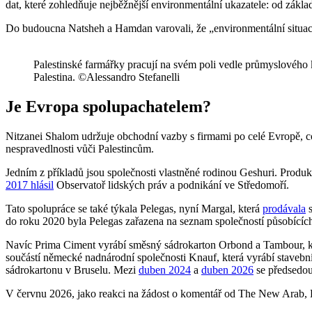
dat, které zohledňuje nejběžnější environmentální ukazatele: od zákla
Do budoucna Natsheh a Hamdan varovali, že „environmentální situace
Palestinské farmářky pracují na svém poli vedle průmyslového k
Palestina. ©Alessandro Stefanelli
Je Evropa spolupachatelem?
Nitzanei Shalom udržuje obchodní vazby s firmami po celé Evropě, co
nespravedlnosti vůči Palestincům.
Jedním z příkladů jsou společnosti vlastněné rodinou Geshuri. Produkt
2017 hlásil
Observatoř lidských práv a podnikání ve Středomoří.
Tato spolupráce se také týkala Pelegas, nyní Margal, která
prodávala
s
do roku 2020 byla Pelegas zařazena na seznam společností působíc
Navíc Prima Ciment vyrábí směsný sádrokarton Orbond a Tambour, které
součástí německé nadnárodní společnosti Knauf, která vyrábí stavební
sádrokartonu v Bruselu. Mezi
duben 2024
a
duben 2026
se předsedou
V červnu 2026, jako reakci na žádost o komentář od The New Arab, 