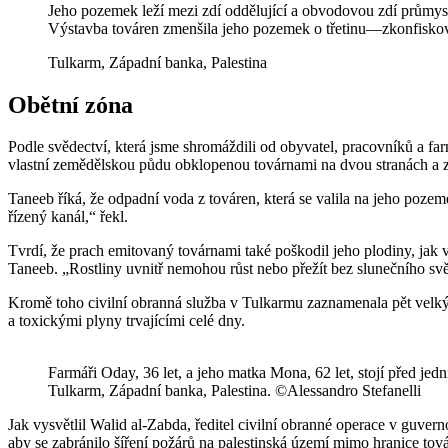
Jeho pozemek leží mezi zdí oddělující a obvodovou zdí průmys
Výstavba továren zmenšila jeho pozemek o třetinu—zkonfisko
Tulkarm, Západní banka, Palestina
Obětní zóna
Podle svědectví, která jsme shromáždili od obyvatel, pracovníků a fa
vlastní zemědělskou půdu obklopenou továrnami na dvou stranách a zdí
Taneeb říká, že odpadní voda z továren, která se valila na jeho pozem
řízený kanál,“ řekl.
Tvrdí, že prach emitovaný továrnami také poškodil jeho plodiny, jak v
Taneeb. „Rostliny uvnitř nemohou růst nebo přežít bez slunečního svě
Kromě toho civilní obranná služba v Tulkarmu zaznamenala pět velkých
a toxickými plyny trvajícími celé dny.
Farmáři Oday, 36 let, a jeho matka Mona, 62 let, stojí před jed
Tulkarm, Západní banka, Palestina. ©Alessandro Stefanelli
Jak vysvětlil Walid al-Zabda, ředitel civilní obranné operace v guvern
aby se zabránilo šíření požárů na palestinská území mimo hranice tov