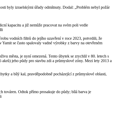
dosti byly izraelskými úřady odmítnuty. Dodal: „Problém nebyl požár
icní kapacitu a již nemůže pracovat na svém poli vedle
li
obu vodních filtrů do jejího uzavření v roce 2023, potvrdili, že
e v Yamit se často spalovaly vadné výrobky z barvy na otevřeném
ivu města, je nyní omezená. Tento úbytek se zrychlil v 80. letech s
6 akrů) jeho půdy pro stavbu zdi a průmyslové zóny. Mezi lety 2013 a
bytky a bílý kal, pravděpodobně pocházející z průmyslové oblasti,
h továren. Odtok přímo prosakuje do půdy; bílá barva je
i