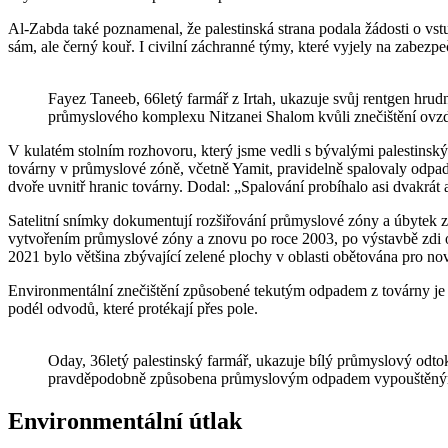
Al-Zabda také poznamenal, že palestinská strana podala žádosti o vs
sám, ale černý kouř. I civilní záchranné týmy, které vyjely na zabezp
Fayez Taneeb, 66letý farmář z Irtah, ukazuje svůj rentgen hrud
průmyslového komplexu Nitzanei Shalom kvůli znečištění ovzduš
V kulatém stolním rozhovoru, který jsme vedli s bývalými palestinským
továrny v průmyslové zóně, včetně Yamit, pravidelně spalovaly odpadn
dvoře uvnitř hranic továrny. Dodal: „Spalování probíhalo asi dvakrát a
Satelitní snímky dokumentují rozšiřování průmyslové zóny a úbytek ze
vytvořením průmyslové zóny a znovu po roce 2003, po výstavbě zdi od
2021 bylo většina zbývající zelené plochy v oblasti obětována pro nov
Environmentální znečištění způsobené tekutým odpadem z továrny je t
podél odvodů, které protékají přes pole.
Oday, 36letý palestinský farmář, ukazuje bílý průmyslový odto
pravděpodobně způsobena průmyslovým odpadem vypouštěným z 
Environmentální útlak