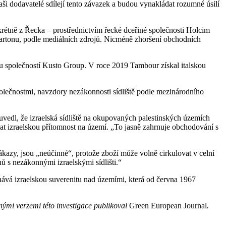
 dodavatelé sdílejí tento závazek a budou vynakládat rozumné úsilí
rétně z Řecka – prostřednictvím řecké dceřiné společnosti Holcim
okartonu, podle mediálních zdrojů. Nicméně zhoršení obchodních
u společností Kusto Group. V roce 2019 Tambour získal italskou
polečnostmi, navzdory nezákonnosti sídliště podle mezinárodního
uvedl, že izraelská sídliště na okupovaných palestinských územích
t izraelskou přítomnost na území. „To jasně zahrnuje obchodování s
zákazy, jsou „neúčinné“, protože zboží může volně cirkulovat v celní
ů s nezákonnými izraelskými sídlišti.“
nává izraelskou suverenitu nad územími, která od června 1967
nými verzemi této investigace publikoval
Green European Journal
.