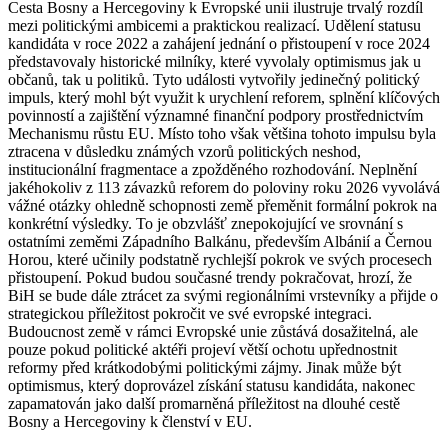
Cesta Bosny a Hercegoviny k Evropské unii ilustruje trvalý rozdíl
mezi politickými ambicemi a praktickou realizací. Udělení statusu
kandidáta v roce 2022 a zahájení jednání o přistoupení v roce 2024
představovaly historické milníky, které vyvolaly optimismus jak u
občanů, tak u politiků. Tyto události vytvořily jedinečný politický
impuls, který mohl být využit k urychlení reforem, splnění klíčových
povinností a zajištění významné finanční podpory prostřednictvím
Mechanismu růstu EU. Místo toho však většina tohoto impulsu byla
ztracena v důsledku známých vzorů politických neshod,
institucionální fragmentace a zpožděného rozhodování. Neplnění
jakéhokoliv z 113 závazků reforem do poloviny roku 2026 vyvolává
vážné otázky ohledně schopnosti země přeměnit formální pokrok na
konkrétní výsledky. To je obzvlášť znepokojující ve srovnání s
ostatními zeměmi Západního Balkánu, především Albánií a Černou
Horou, které učinily podstatně rychlejší pokrok ve svých procesech
přistoupení. Pokud budou současné trendy pokračovat, hrozí, že
BiH se bude dále ztrácet za svými regionálními vrstevníky a přijde o
strategickou příležitost pokročit ve své evropské integraci.
Budoucnost země v rámci Evropské unie zůstává dosažitelná, ale
pouze pokud politické aktéři projeví větší ochotu upřednostnit
reformy před krátkodobými politickými zájmy. Jinak může být
optimismus, který doprovázel získání statusu kandidáta, nakonec
zapamatován jako další promarněná příležitost na dlouhé cestě
Bosny a Hercegoviny k členství v EU.