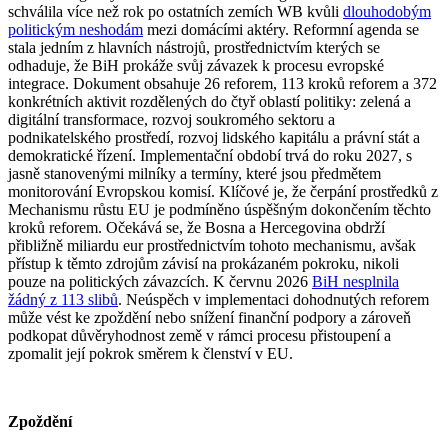
schválila více než rok po ostatních zemích WB kvůli
dlouhodobým
politickým neshodám
mezi domácími aktéry. Reformní agenda se
stala jedním z hlavních nástrojů, prostřednictvím kterých se
odhaduje, že BiH prokáže svůj závazek k procesu evropské
integrace. Dokument obsahuje 26 reforem, 113 kroků reforem a 372
konkrétních aktivit rozdělených do čtyř oblastí politiky: zelená a
digitální transformace, rozvoj soukromého sektoru a
podnikatelského prostředí, rozvoj lidského kapitálu a právní stát a
demokratické řízení. Implementační období trvá do roku 2027, s
jasně stanovenými milníky a termíny, které jsou předmětem
monitorování Evropskou komisí. Klíčové je, že čerpání prostředků z
Mechanismu růstu EU je podmíněno úspěšným dokončením těchto
kroků reforem. Očekává se, že Bosna a Hercegovina obdrží
přibližně miliardu eur prostřednictvím tohoto mechanismu, avšak
přístup k těmto zdrojům závisí na prokázaném pokroku, nikoli
pouze na politických závazcích. K červnu 2026
BiH nesplnila
žádný z 113 slibů
. Neúspěch v implementaci dohodnutých reforem
může vést ke zpoždění nebo snížení finanční podpory a zároveň
podkopat důvěryhodnost země v rámci procesu přistoupení a
zpomalit její pokrok směrem k členství v EU.
Zpoždění