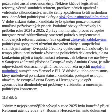
požadavků zůstal nerovnoměrný. Některé klíčové legislativní
reformy, včetně soudních reforem, protikorupčních opatření a
volebního zákonodárství, nadále čelily zpožděním kvůli neshodám
mezi domácími politickými aktéry a
složitým institucionálním rámci
.
V době získání statusu kandidáta bylo splněno pouze omezené
množství požadovaných priorit. Podobné obavy přetrvávaly i v
průběhu roku 2024 a 2025. Zprávy monitorující proces evropské
integrace země zdůrazňovaly omezený pokrok v implementaci
slibovaných reforem, zatímco řada opatření
zůstávala zablokována
politickými spory mezi různými úrovněmi vlády a soupeřícími
stranickými zájmy. Evropské úředníky opakovaně zdůrazňovaly, že
tempo přistoupení nebude záviset na politických deklaracích, ale na
konkrétním přijetí a implementaci reforem. Jak během své návštěvy
v Sarajevu zdůraznil předseda Evropské rady António Costa, je stále
odpovědností domácích orgánů rozhodnout, zda urychlí
naplnění
podmínek
nutných pro členství v EU. V důsledku toho optimismus,
který následoval po získání statusu kandidáta, postupně ustoupil
obavám, že evropská cesta Bosny a Hercegoviny je opět
zpomalována dlouhodobými problémy s vládnutím a omezeným
politickým konsensem.
113 slibů
Jedním z nejvýznamnějších vývojů v roce 2025 bylo konečné přijetí
Reformní agendy 2023–27. Bosna a Hercegovina tento dokument