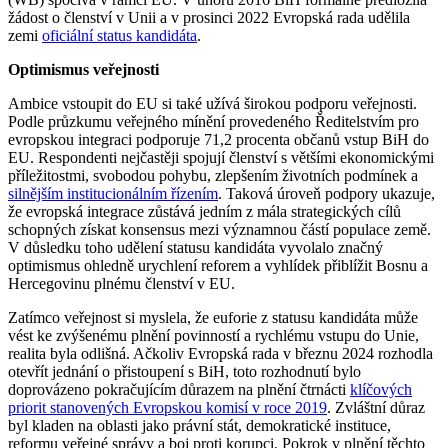
žádost o členství v Unii a v prosinci 2022 Evropská rada udělila
zemi
oficiální status kandidáta
.
Optimismus veřejnosti
Ambice vstoupit do EU si také užívá širokou podporu veřejnosti.
Podle průzkumu veřejného mínění provedeného Ředitelstvím pro
evropskou integraci podporuje 71,2 procenta občanů vstup BiH do
EU. Respondenti nejčastěji spojují členství s většími ekonomickými
příležitostmi, svobodou pohybu, zlepšením životních podmínek a
silnějším institucionálním řízením
. Taková úroveň podpory ukazuje,
že evropská integrace zůstává jedním z mála strategických cílů
schopných získat konsensus mezi významnou částí populace země.
V důsledku toho udělení statusu kandidáta vyvolalo značný
optimismus ohledně urychlení reforem a vyhlídek přiblížit Bosnu a
Hercegovinu plnému členství v EU.
Zatímco veřejnost si myslela, že euforie z statusu kandidáta může
vést ke zvýšenému plnění povinností a rychlému vstupu do Unie,
realita byla odlišná. Ačkoliv Evropská rada v březnu 2024 rozhodla
otevřít jednání o přistoupení s BiH, toto rozhodnutí bylo
doprovázeno pokračujícím důrazem na plnění čtrnácti
klíčových
priorit stanovených Evropskou komisí v roce 2019
. Zvláštní důraz
byl kladen na oblasti jako právní stát, demokratické instituce,
reformu veřejné správy a boj proti korupci. Pokrok v plnění těchto