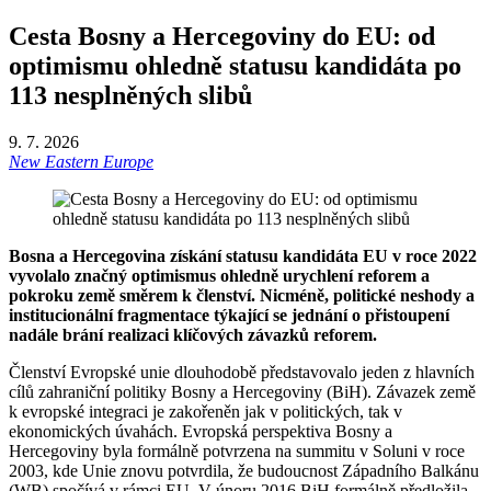
Cesta Bosny a Hercegoviny do EU: od
optimismu ohledně statusu kandidáta po
113 nesplněných slibů
9. 7. 2026
New Eastern Europe
Bosna a Hercegovina získání statusu kandidáta EU v roce 2022
vyvolalo značný optimismus ohledně urychlení reforem a
pokroku země směrem k členství. Nicméně, politické neshody a
institucionální fragmentace týkající se jednání o přistoupení
nadále brání realizaci klíčových závazků reforem.
Členství Evropské unie dlouhodobě představovalo jeden z hlavních
cílů zahraniční politiky Bosny a Hercegoviny (BiH). Závazek země
k evropské integraci je zakořeněn jak v politických, tak v
ekonomických úvahách. Evropská perspektiva Bosny a
Hercegoviny byla formálně potvrzena na summitu v Soluni v roce
2003, kde Unie znovu potvrdila, že budoucnost Západního Balkánu
(WB) spočívá v rámci EU. V únoru 2016 BiH formálně předložila