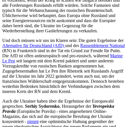
es vorziehen, wenn der Krieg so schnell wie möglich beendet und
alle Forderungen Russlands erfüllt würden. Solche Fantasien sind
typisch für die Weltanschauung der russischen Beamtenschaft.
Üblicherweise wird behauptet, dass Europa ohne Russland und
seine Energieressourcen nicht auskommt und dass die Europäer
daher bereit sind, die Ukraine im Gegenzug für die
Wiederherstellung ihrer Gaslieferungen zu verkaufen.
Und doch müssen wir uns im Klaren sein: Die guten Ergebnisse der
Alternative für Deutschland (AfD)
und des
Rassemblement National
(RN) in Frankreich sind in der Tat ein Grund zur Freude für Putin.
Die AfD ist offen antieuropäisch und pro-russisch, während
Marine
Le Pen
seit langem mit dem Kreml paktiert und unter anderem
Vorzugskredite von russischen Banken angenommen hat.
Zugegebenermaßen hat Le Pen ihre Rhetorik seit Russlands Angriff
auf die Ukraine im Jahr 2022 geändert, wenn auch nur, um der
französischen Wählerschaft entgegenzukommen. Dennoch bestehen
weiterhin Bedenken hinsichtlich der Verbindungen zwischen dem
inneren Kreis der RN und dem Kreml.
Auch die Ukrainer haben über die Ergebnisse der Europawahl
gesprochen.
Serhiy Sydorenko
, Herausgeber der
Yevropeiska
Pravda
(Europäische Pravda) - eines angesehenen Online-
Magazins, das sich auf die europäische Berufung der Ukraine
konzentriert -
nimmt
eine optimistische Haltung gegenüber der
neuen ideologischen Ausrichtung des neuen Parlaments ein und