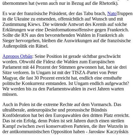
übernommen hat (wenn auch nur in Bezug auf die Rhetorik).
Es war der französische Präsident, der das Tabu brach,
Nato
Truppen
in die Ukraine zu entsenden, offensichtlich auf Wunsch und mit
Zustimmung Kiews. Die wütende Antwort des Kremls auf solche
Erklärungen war eine Desinformationsoffensive gegen Frankreich.
Sollte die RN aus den bevorstehenden Wahlen in Frankreich als
Sieger hervorgehen, bleiben die Auswirkungen auf die französische
Außenpolitik ein Rätsel.
Apropos Orbán
: Seine Position ist gerade sichtbar geschwächt
worden. Obwohl die Fidesz die Wahlen zum Europäischen
Parlament mit 44 Prozent der Stimmen gewonnen hat, hat sie drei
Sitze verloren. In Ungarn ist mit der TISZA-Partei von Peter
Magyar, die fast 30 Prozent erreicht hat, endlich eine ernsthafte
politische Konkurrenz entstanden. Ist Ungarn endlich aufgewacht?
Wir werden bis zu den Parlamentswahlen in zwei Jahren warten
müssen.
Auch in Polen ist die extreme Rechte auf dem Vormarsch. Das
ultraliberale, antieuropäische und prorussische Bündnis
Konföderation hat bei den Europawahlen den dritten Platz erreicht.
Das ist ein Erfolg, denn Polen ist seit Jahren durch einen sterilen
Kampf zwischen zwei konservativen Parteien, die ihre Wurzeln in
der antikommunistischen Opposition haben - Jarosław Kaczyńskis