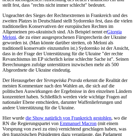
stellt fest, dass "rechts nicht immer schlecht" bedeutet.
Ungeachtet des Sieges der Rechtsextremen in Frankreich und des
zweiten Platzes in Deutschland stellt Sydorenko fest, dass die vielen
traditionellen Konservativen der europäischen Rechten im
Allgemeinen pro-ukrainisch sind. Als Beispiel nennt er
Giorgia
Meloni,
die zu einer ausgesprochenen Fürsprecherin der Ukraine
geworden ist. (Man könnte darüber streiten, ob Meloni als
traditionell konservativ einzustufen ist.) Sydorenko ist der Ansicht,
dass in der Frage der Unterstützung für die Ukraine "der rechte
Revanchismus im EP sicherlich keine schlechte Sache ist". Seinen
Berechnungen zufolge unterstützen inzwischen mehr als 500
Abgeordnete die Ukraine eindeutig.
Der Herausgeber der
Yevropeiska Pravda
erkennt die Realität der
meisten Kommentare nach den Wahlen an, die sich auf die
politischen Auswirkungen der Ergebnisse in den einzelnen Ländern
konzentriert haben. Schließlich werden viele wichtige Fragen auf
nationaler Ebene entschieden, darunter Waffenlieferungen und
andere Unterstützung für die Ukraine.
Hier wurde
die Show natürlich von Frankreich gestohlen
, wo die
RN die Regierungspartei von
Emmanuel Macron
(mit einem
Vorsprung von zwei zu eins) vernichtend geschlagen haben, was
den französischen Präsidenten dazu veranlasste, das Parlament