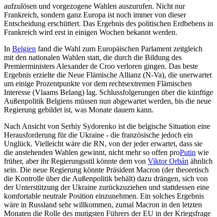
aufzulösen und vorgezogene Wahlen auszurufen. Nicht nur
Frankreich, sondern ganz Europa ist noch immer von dieser
Entscheidung erschüttert. Das Ergebnis des politischen Erdbebens in
Frankreich wird erst in einigen Wochen bekannt werden.
In
Belgien
fand die Wahl zum Europäischen Parlament zeitgleich
mit den nationalen Wahlen statt, die durch die Bildung des
Premierministers Alexander de Croo verloren gingen. Das beste
Ergebnis erzielte die Neue Flämische Allianz (N-Va), die unerwartet
um einige Prozentpunkte vor dem rechtsextremen Flämischen
Interesse (Vlaams Belang) lag. Schlussfolgerungen über die künftige
Außenpolitik Belgiens müssen nun abgewartet werden, bis die neue
Regierung gebildet ist, was Monate dauern kann.
Nach Ansicht von Serhiy Sydorenko ist die belgische Situation eine
Herausforderung für die Ukraine - die französische jedoch ein
Unglück. Vielleicht wäre die RN, von der jeder erwartet, dass sie
die anstehenden Wahlen gewinnt, nicht mehr so offen pro
Putin
wie
früher, aber ihr Regierungsstil könnte dem von
Viktor Orbán
ähnlich
sein. Die neue Regierung könnte Präsident Macron (der theoretisch
die Kontrolle über die Außenpolitik behält) dazu drängen, sich von
der Unterstützung der Ukraine zurückzuziehen und stattdessen eine
komfortable neutrale Position einzunehmen. Ein solches Ergebnis
wäre in Russland sehr willkommen, zumal Macron in den letzten
Monaten die Rolle des mutigsten Führers der EU in der Kriegsfrage