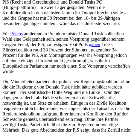
PiS (Recht und Gerechtigkeit) und Donald Tusks PO
(Bürgerplattform) - in zwei Lager gespalten. Wenn die
Konföderation in den nächsten Jahren ihr Duopol brechen sollte -
und die Gruppe hat mit 30 Prozent bei den 18- bis 29-Jährigen
besonders gut abgeschnitten - wäre das das düsterste Szenario.
Für
Polens
amtierenden Premierminister Donald Tusk sollte diese
Wahl eine Gelegenheit sein, seinen Vorsprung gegenüber seinem
ewigen Feind, der PiS, zu festigen. Exit Polls
gaben
Tusks
Bürgerkoalition rund 38 Prozent der Stimmen, gegenüber 34
Prozent für die PiS. Am Montagmorgen war ihr Vorsprung jedoch
auf einen einzigen Prozentpunkt geschrumpft, was ihr im
Europäischen Parlament nur noch einen Sitz Vorsprung verschaffen
würde.
Die Minderheitenparteien der polnischen Regierungskoalition, ohne
die die Regierung von Donald Tusk nicht hätte gebildet werden
können - der zentristische Dritte Weg und die Linke - schnitten
dagegen schlecht ab. Beide scheiterten an der Schwelle, die
notwendig ist, um Sitze zu erhalten. Einige in der Zivile Koalition
reagierten mit Schadenfreude, was angesichts der Tatsache, dass die
Regierungskoalition aufgrund ihrer internen Konflikte den Ruf der
Schwäche genießt, überraschend sein mag. Ohne ihre Partner
verfügt Tusks Partei nicht über die zum Regieren notwendige
Mehrheit. Das gute Abschneiden der PiS zeigt, dass ihr Zerfall nicht