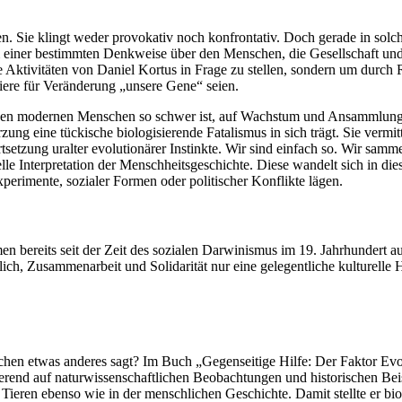
en. Sie klingt weder provokativ noch konfrontativ. Doch gerade in sol
 einer bestimmten Denkweise über den Menschen, die Gesellschaft und l
ie Aktivitäten von Daniel Kortus in Frage zu stellen, sondern um durc
riere für Veränderung „unsere Gene“ seien.
r den modernen Menschen so schwer ist, auf Wachstum und Ansammlung 
ng eine tückische biologisierende Fatalismus in sich trägt. Sie vermitt
setzung uralter evolutionärer Instinkte. Wir sind einfach so. Wir samme
elle Interpretation der Menschheitsgeschichte. Diese wandelt sich in
perimente, sozialer Formen oder politischer Konflikte lägen.
men bereits seit der Zeit des sozialen Darwinismus im 19. Jahrhundert 
ich, Zusammenarbeit und Solidarität nur eine gelegentliche kulturelle H
hen etwas anderes sagt? Im Buch „Gegenseitige Hilfe: Der Faktor Evol
erend auf naturwissenschaftlichen Beobachtungen und historischen Bei
Tieren ebenso wie in der menschlichen Geschichte. Damit stellte er bio