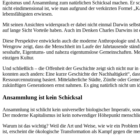
Egoismus und Ansammlung zum natürlichen Schicksal machen. Er schr
nicht eindimensional ist, wie man aufgrund der verkürzten Formel „
lebensfähigsten erwiesen.
Mit seinen Ansichten widersprach er dabei nicht einmal Darwin selbs
auf lange Sicht Vorteile haben. Auch im Denken Charles Darwins ist d
Diese Perspektive entwickeln auch die moderne Anthropologie und 
Wengrow zeigt, dass die Menschheit im Laufe der Jahrtausende ständ
sesshafte, Eigentums- und nahezu eigentumslose Gemeinschaften. Mens
einzigen Kultur.
Und schließlich – die Offenheit der Geschichte zeigt sich nicht nur 
konnten auch anders: Eine kurze Geschichte der Nachhaltigkeit“, dass 
Ressourcennutzung basiert. Mittelalterliche Städte, Zünfte oder Geme
zukünftigen Generationen ernst nahmen. Es ging natürlich nicht um id
Ansammlung ist kein Schicksal
Ansammlung ist schlicht kein universeller biologischer Imperativ, son
Der moderne Kapitalismus ist kein notwendiger Höhepunkt menschlich
Warum ist das wichtig? Weil die Art und Weise, wie wir ein Problem
ist, erscheint die ökologische Transformation als Kampf gegen die m