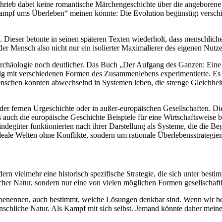
ieb dabei keine romantische Märchengeschichte über die angeborene G
Kampf ums Überleben“ meinen könnte: Die Evolution begünstigt verschi
t. Dieser betonte in seinen späteren Texten wiederholt, dass menschli
er Mensch also nicht nur ein isolierter Maximalierer des eigenen Nutze
Archäologie noch deutlicher. Das Buch „Der Aufgang des Ganzen: Ein
ig mit verschiedenen Formen des Zusammenlebens experimentierte. Es g
chen konnten abwechselnd in Systemen leben, die strenge Gleichheit od
in der fernen Urgeschichte oder in außer-europäischen Gesellschaften. D
auch die europäische Geschichte Beispiele für eine Wirtschaftsweise bi
indegüter funktionierten nach ihrer Darstellung als Systeme, die die B
eale Welten ohne Konflikte, sondern um rationale Überlebensstrategien
dern vielmehr eine historisch spezifische Strategie, die sich unter be
er Natur, sondern nur eine von vielen möglichen Formen gesellschaftl
 benennen, auch bestimmt, welche Lösungen denkbar sind. Wenn wir be
enschliche Natur. Als Kampf mit sich selbst. Jemand könnte daher mein