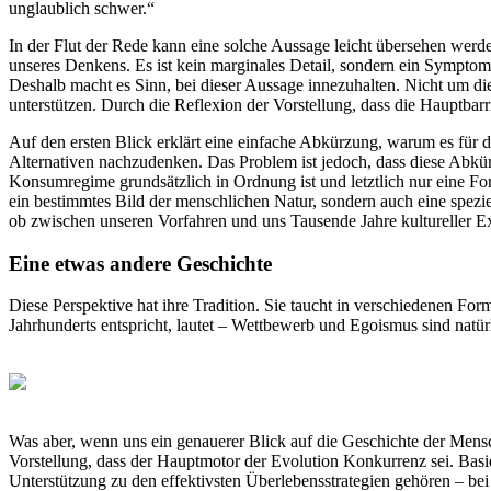
unglaublich schwer.“
In der Flut der Rede kann eine solche Aussage leicht übersehen werd
unseres Denkens. Es ist kein marginales Detail, sondern ein Symptom
Deshalb macht es Sinn, bei dieser Aussage innezuhalten. Nicht um d
unterstützen. Durch die Reflexion der Vorstellung, dass die Hauptbar
Auf den ersten Blick erklärt eine einfache Abkürzung, warum es fü
Alternativen nachzudenken. Das Problem ist jedoch, dass diese Abkürzu
Konsumregime grundsätzlich in Ordnung ist und letztlich nur eine Fort
ein bestimmtes Bild der menschlichen Natur, sondern auch eine spezi
ob zwischen unseren Vorfahren und uns Tausende Jahre kultureller Ex
Eine etwas andere Geschichte
Diese Perspektive hat ihre Tradition. Sie taucht in verschiedenen For
Jahrhunderts entspricht, lautet – Wettbewerb und Egoismus sind natürl
Was aber, wenn uns ein genauerer Blick auf die Geschichte der Mensc
Vorstellung, dass der Hauptmotor der Evolution Konkurrenz sei. Basi
Unterstützung zu den effektivsten Überlebensstrategien gehören – bei 