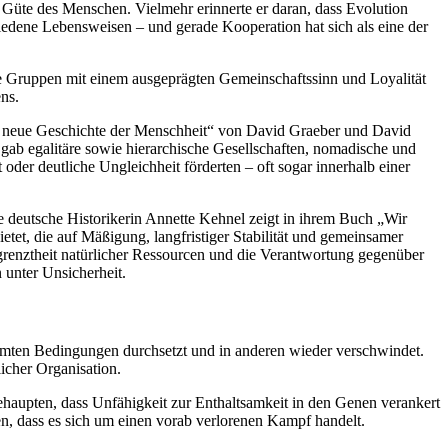
üte des Menschen. Vielmehr erinnerte er daran, dass Evolution
edene Lebensweisen – und gerade Kooperation hat sich als eine der
che Gruppen mit einem ausgeprägten Gemeinschaftssinn und Loyalität
ns.
e neue Geschichte der Menschheit“ von David Graeber und David
ab egalitäre sowie hierarchische Gesellschaften, nomadische und
er deutliche Ungleichheit förderten – oft sogar innerhalb einer
ie deutsche Historikerin Annette Kehnel zeigt in ihrem Buch „Wir
etet, die auf Mäßigung, langfristiger Stabilität und gemeinsamer
egrenztheit natürlicher Ressourcen und die Verantwortung gegenüber
 unter Unsicherheit.
stimmten Bedingungen durchsetzt und in anderen wieder verschwindet.
icher Organisation.
haupten, dass Unfähigkeit zur Enthaltsamkeit in den Genen verankert
en, dass es sich um einen vorab verlorenen Kampf handelt.