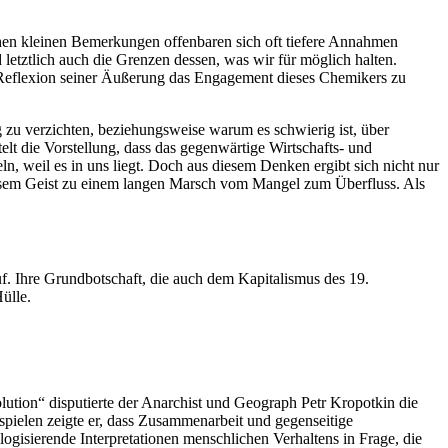
chen kleinen Bemerkungen offenbaren sich oft tiefere Annahmen
etztlich auch die Grenzen dessen, was wir für möglich halten.
h Reflexion seiner Äußerung das Engagement dieses Chemikers zu
zu verzichten, beziehungsweise warum es schwierig ist, über
elt die Vorstellung, dass das gegenwärtige Wirtschafts- und
ln, weil es in uns liegt. Doch aus diesem Denken ergibt sich nicht nur
 diesem Geist zu einem langen Marsch vom Mangel zum Überfluss. Als
auf. Ihre Grundbotschaft, die auch dem Kapitalismus des 19.
ülle.
ution“ disputierte der Anarchist und Geograph Petr Kropotkin die
spielen zeigte er, dass Zusammenarbeit und gegenseitige
logisierende Interpretationen menschlichen Verhaltens in Frage, die