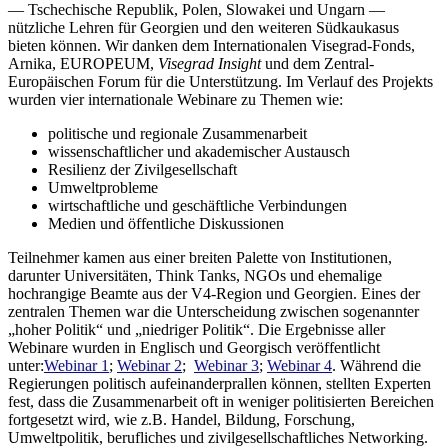
— Tschechische Republik, Polen, Slowakei und Ungarn —
nützliche Lehren für Georgien und den weiteren Südkaukasus
bieten können. Wir danken dem Internationalen Visegrad-Fonds,
Arnika, EUROPEUM,
Visegrad Insight
und dem Zentral-
Europäischen Forum für die Unterstützung.
Im Verlauf des Projekts
wurden vier internationale Webinare zu Themen wie:
politische und regionale Zusammenarbeit
wissenschaftlicher und akademischer Austausch
Resilienz der Zivilgesellschaft
Umweltprobleme
wirtschaftliche und geschäftliche Verbindungen
Medien und öffentliche Diskussionen
Teilnehmer kamen aus einer breiten Palette von Institutionen,
darunter Universitäten, Think Tanks, NGOs und ehemalige
hochrangige Beamte aus der V4-Region und Georgien. Eines der
zentralen Themen war die Unterscheidung zwischen sogenannter
„hoher Politik“ und „niedriger Politik“. Die Ergebnisse aller
Webinare wurden in Englisch und Georgisch veröffentlicht
unter:
Webinar 1
;
Webinar 2
;
Webinar 3
;
Webinar 4
. Während die
Regierungen politisch aufeinanderprallen können, stellten Experten
fest, dass die Zusammenarbeit oft in weniger politisierten Bereichen
fortgesetzt wird, wie z.B. Handel, Bildung, Forschung,
Umweltpolitik, berufliches und zivilgesellschaftliches Networking.