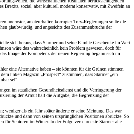
rtungsvollen, die wirtschaftlichen Realitäten berücksichtigenden
Brexits, sozial, aber kulturell moderat konservativ, mit Zweifeln an
en unernster, amateurhafter, korrupter Tory-Regierungen sollte die
echen glaubwürdig, und angesichts des Zusammenbruchs der
llte sich heraus, dass Starmer und seine Familie Geschenke im Wert
Johnson wäre das wahrscheinlich kein Problem gewesen, doch für
uch das Image der Kompetenz der neuen Regierung begann sich im
hler eine Alternative haben – sie könnten für die Grünen stimmen
 dem linken Magazin „Prospect“ zustimmen, dass Starmer „ein
nbar sei“.
ngen im staatlichen Gesundheitsdienst und die Verringerung der
eduzierung der Armut half die Aufgabe, die Begrenzung der
; weniger als ein Jahr später änderte er seine Meinung. Das war
erdrückte und dann von seinen ursprünglichen Positionen abrückte. So
 für Senioren im Winter. In der Folge verschreckte Starmer alle