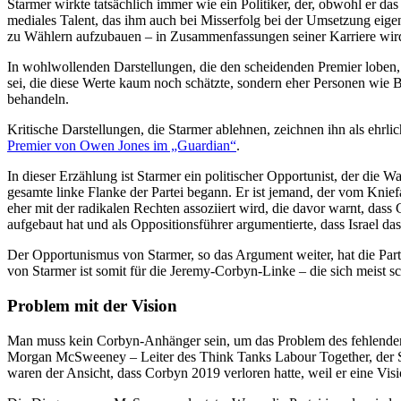
Starmer wirkte tatsächlich immer wie ein Politiker, der, obwohl er das 
mediales Talent, das ihm auch bei Misserfolg bei der Umsetzung eige
zu Wählern aufzubauen – in Zusammenfassungen seiner Karriere wird ge
In wohlwollenden Darstellungen, die den scheidenden Premier loben, hei
sei, die diese Werte kaum noch schätzte, sondern eher Personen wie Bo
behandeln.
Kritische Darstellungen, die Starmer ablehnen, zeichnen ihn als ehrli
Premier von Owen Jones im „Guardian“
.
In dieser Erzählung ist Starmer ein politischer Opportunist, der die
gesamte linke Flanke der Partei begann. Er ist jemand, der vom Knief
eher mit der radikalen Rechten assoziiert wird, die davor warnt, da
aufgebaut hat und als Oppositionsführer argumentierte, dass Israel 
Der Opportunismus von Starmer, so das Argument weiter, hat die Parte
von Starmer ist somit für die Jeremy-Corbyn-Linke – die sich meist s
Problem mit der Vision
Man muss kein Corbyn-Anhänger sein, um das Problem des fehlenden V
Morgan McSweeney – Leiter des Think Tanks Labour Together, der Sta
waren der Ansicht, dass Corbyn 2019 verloren hatte, weil er eine Vi