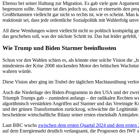
Ebenso bei seiner Haltung zur Migration. Es gab viele gute Argumen
begrenzen sollte. Starmer tat dies jedoch so, dass er einerseits den
Großbritannien vielleicht gar nicht so rechts ist, wie es scheint. Man 
reaktionär sei, dass jede ordentliche Sozialpolitik mit Wahlerfolg unve
All diese Wendungen wären vielleicht nicht so politisch kostspielig 
das geschehen soll, was der nächste Schritt ist. Das hat leider gefehlt
Wie Trump und Biden Starmer beeinflussten
Schon vor den Wahlen schien es, als könnte eine solche Vision die „bri
mindestens der Krise 2008 stockenden Motor des britischen Wachstums
wahren würde.
Diese Vision aber ging im Trubel der täglichen Machtausübung verlor
Auch die Niederlage des Biden-Programms in den USA und der zweite S
Triumph Trumps gab – zumindest anfangs – der radikalen Rechten wel
algorithmisch verstärkten Angriffen auf Starmer und das Vereinigte K
und der grünen Transformation zurückzog, schwächte die Legitimität 
bescheidene wirtschaftliche Bilanz seiner ersten eineinhalb Amtsjahre
Laut BBC wuchs
zwischen dem ersten Quartal 2024 und dem ersten 2
auf dem Energiemarkt deutlich verlangsamt, die Prognosen des IWF 