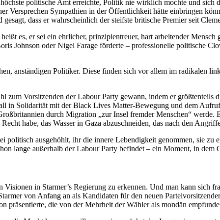
höchste politische Amt erreichte, Politik nie wirklich mochte und sich da
ner Versprechen Sympathien in der Öffentlichkeit hätte einbringen kön
sagt, dass er wahrscheinlich der steifste britische Premier seit Cleme
ßt es, er sei ein ehrlicher, prinzipientreuer, hart arbeitender Mensch 
ris Johnson oder Nigel Farage förderte – professionelle politische Clo
chen, anständigen Politiker. Diese finden sich vor allem im radikalen l
 Wahl zum Vorsitzenden der Labour Party gewann, indem er größtenteils
all in Solidarität mit der Black Lives Matter-Bewegung und dem Aufruf
ss Großbritannien durch Migration „zur Insel fremder Menschen“ werde.
das Recht habe, das Wasser in Gaza abzuschneiden, das nach den Angrif
i politisch ausgehöhlt, ihr die innere Lebendigkeit genommen, sie zu e
chon lange außerhalb der Labour Party befindet – ein Moment, in dem G
isionen in Starmer’s Regierung zu erkennen. Und man kann sich frage
rmer von Anfang an als Kandidaten für den neuen Parteivorsitzenden 
sion präsentierte, die von der Mehrheit der Wähler als mondän empfund