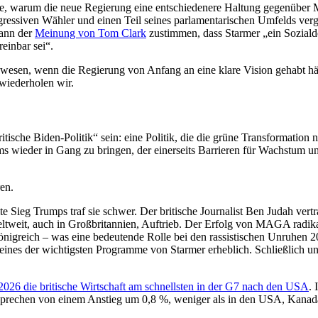
te, warum die neue Regierung eine entschiedenere Haltung gegenüber 
 progressiven Wähler und einen Teil seines parlamentarischen Umfelds ve
kann der
Meinung von Tom Clark
zustimmen, dass Starmer „ein Sozialde
reinbar sei“.
gewesen, wenn die Regierung von Anfang an eine klare Vision gehabt hä
, wiederholen wir.
tische Biden-Politik“ sein: eine Politik, die die grüne Transformation 
 wieder in Gang zu bringen, der einerseits Barrieren für Wachstum und
en.
ieg Trumps traf sie schwer. Der britische Journalist Ben Judah vertr
tweit, auch in Großbritannien, Auftrieb. Der Erfolg von MAGA radikal
önigreich – was eine bedeutende Rolle bei den rassistischen Unruhen 20
eines der wichtigsten Programme von Starmer erheblich. Schließlich un
.
026 die britische Wirtschaft am schnellsten in der G7 nach den USA
.
sprechen von einem Anstieg um 0,8 %, weniger als in den USA, Kanada