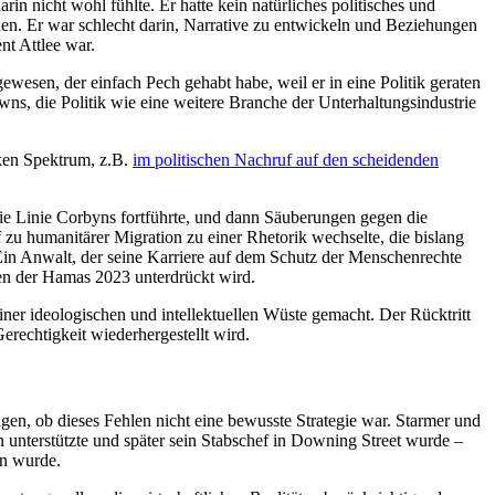
rin nicht wohl fühlte. Er hatte kein natürliches politisches und
nen. Er war schlecht darin, Narrative zu entwickeln und Beziehungen
nt Attlee war.
gewesen, der einfach Pech gehabt habe, weil er in eine Politik geraten
wns, die Politik wie eine weitere Branche der Unterhaltungsindustrie
inken Spektrum, z.B.
im politischen Nachruf auf den scheidenden
 die Linie Corbyns fortführte, und dann Säuberungen gegen die
 zu humanitärer Migration zu einer Rhetorik wechselte, die bislang
 Ein Anwalt, der seine Karriere auf dem Schutz der Menschenrechte
fen der Hamas 2023 unterdrückt wird.
iner ideologischen und intellektuellen Wüste gemacht. Der Rücktritt
erechtigkeit wiederhergestellt wird.
n, ob dieses Fehlen nicht eine bewusste Strategie war. Starmer und
unterstützte und später sein Stabschef in Downing Street wurde –
en wurde.