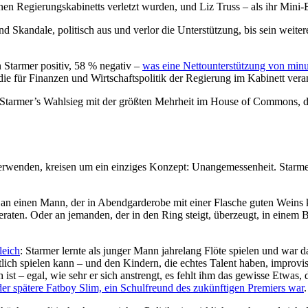
en Regierungskabinetts verletzt wurden, und Liz Truss – als ihr Mini-
nd Skandale, politisch aus und verlor die Unterstützung, bis sein weit
 Starmer positiv, 58 % negativ –
was eine Nettounterstützung von minu
 die für Finanzen und Wirtschaftspolitik der Regierung im Kabinett veran
Starmer’s Wahlsieg mit der größten Mehrheit im House of Commons, die
verwenden, kreisen um ein einziges Konzept: Unangemessenheit. Starme
r an einen Mann, der in Abendgarderobe mit einer Flasche guten Wein
 geraten. Oder an jemanden, der in den Ring steigt, überzeugt, in ein
leich
: Starmer lernte als junger Mann jahrelang Flöte spielen und war d
ch spielen kann – und den Kindern, die echtes Talent haben, improvisie
 ist – egal, wie sehr er sich anstrengt, es fehlt ihm das gewisse Etwa
er spätere Fatboy Slim, ein Schulfreund des zukünftigen Premiers war
.