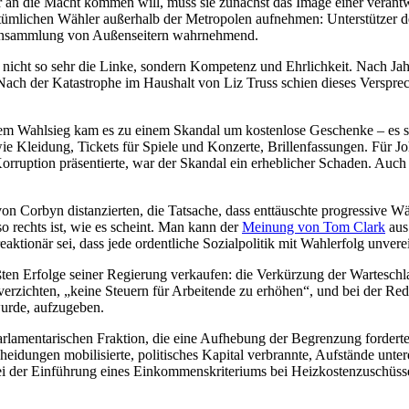
an die Macht kommen will, muss sie zunächst das Image einer verantwo
ümlichen Wähler außerhalb der Metropolen aufnehmen: Unterstützer des 
e Ansammlung von Außenseitern wahrnehmend.
 nicht so sehr die Linke, sondern Kompetenz und Ehrlichkeit. Nach Jahr
Nach der Katastrophe im Haushalt von Liz Truss schien dieses Verspr
em Wahlsieg kam es zu einem Skandal um kostenlose Geschenke – es ste
ie Kleidung, Tickets für Spiele und Konzerte, Brillenfassungen. Für 
y-Korruption präsentierte, war der Skandal ein erheblicher Schaden. A
on Corbyn distanzierten, die Tatsache, dass enttäuschte progressive Wä
so rechts ist, wie es scheint. Man kann der
Meinung von Tom Clark
aus
eaktionär sei, dass jede ordentliche Sozialpolitik mit Wahlerfolg unverei
ten Erfolge seiner Regierung verkaufen: die Verkürzung der Warteschla
 verzichten, „keine Steuern für Arbeitende zu erhöhen“, und bei der R
wurde, aufzugeben.
rlamentarischen Fraktion, die eine Aufhebung der Begrenzung forderten
cheidungen mobilisierte, politisches Kapital verbrannte, Aufstände unt
ei der Einführung eines Einkommenskriteriums bei Heizkostenzuschüssen