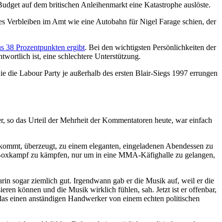
Budget auf dem britischen Anleihenmarkt eine Katastrophe auslöste.
eres Verbleiben im Amt wie eine Autobahn für Nigel Farage schien, der
s 38 Prozentpunkten ergibt
. Bei den wichtigsten Persönlichkeiten der
twortlich ist, eine schlechtere Unterstützung.
 die Labour Party je außerhalb des ersten Blair-Siegs 1997 errungen
r, so das Urteil der Mehrheit der Kommentatoren heute, war einfach
s kommt, überzeugt, zu einem eleganten, eingeladenen Abendessen zu
em Boxkampf zu kämpfen, nur um in eine MMA-Käfighalle zu gelangen,
arin sogar ziemlich gut. Irgendwann gab er die Musik auf, weil er die
ren können und die Musik wirklich fühlen, sah. Jetzt ist er offenbar,
s, das einen anständigen Handwerker von einem echten politischen