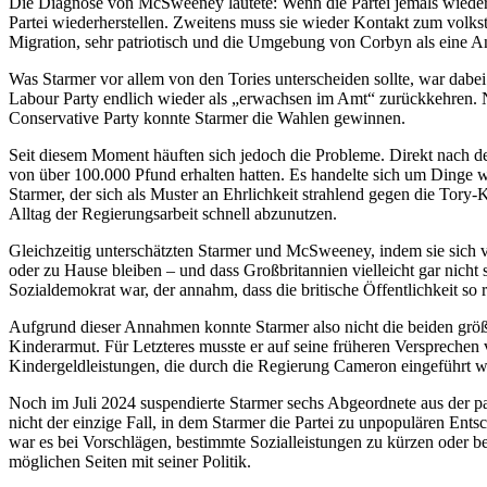
Die Diagnose von McSweeney lautete: Wenn die Partei jemals wieder 
Partei wiederherstellen. Zweitens muss sie wieder Kontakt zum volkst
Migration, sehr patriotisch und die Umgebung von Corbyn als ein
Was Starmer vor allem von den Tories unterscheiden sollte, war dabei
Labour Party endlich wieder als „erwachsen im Amt“ zurückkehren. 
Conservative Party konnte Starmer die Wahlen gewinnen.
Seit diesem Moment häuften sich jedoch die Probleme. Direkt nach d
von über 100.000 Pfund erhalten hatten. Es handelte sich um Dinge w
Starmer, der sich als Muster an Ehrlichkeit strahlend gegen die Tor
Alltag der Regierungsarbeit schnell abzunutzen.
Gleichzeitig unterschätzten Starmer und McSweeney, indem sie sich v
oder zu Hause bleiben – und dass Großbritannien vielleicht gar nicht 
Sozialdemokrat war, der annahm, dass die britische Öffentlichkeit so r
Aufgrund dieser Annahmen konnte Starmer also nicht die beiden größ
Kinderarmut. Für Letzteres musste er auf seine früheren Versprechen
Kindergeldleistungen, die durch die Regierung Cameron eingeführt 
Noch im Juli 2024 suspendierte Starmer sechs Abgeordnete aus der pa
nicht der einzige Fall, in dem Starmer die Partei zu unpopulären Ents
war es bei Vorschlägen, bestimmte Sozialleistungen zu kürzen oder b
möglichen Seiten mit seiner Politik.