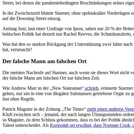
Street, bei denen die pandemiebedingten Beschränkungen seines eigen
In der Zwischenzeit blutete Starmer, ohne spektakuläre Niederlagen u
auf die Downing Street einzog.
Anfang Juni, laut einer Umfrage von Ipsos, sahen nur 20 % der Briten
britischen Politik hat derzeit nur Rachel Reeves, die Schatzkanzlerin,
Was hat den so starken Rückgang der Unterstützung zwei Jahre nach 
hat, verursacht?
Der falsche Mann am falschen Ort
Die meisten Nachrufe auf Starmer, auch wenn sie dieses Wort nicht 
der falsche Mann am falschen Ort zur falschen Zeit.
Wie Andrew Marr in der „New Statesman“
schrieb
, erinnerte Starme
gehen, nur um in eine von illegalen Substanzen getriebene Orgie zu
fast ohne Regeln.
Patrick Maguire in der Zeitung „The Times“
zieht einen anderen Verg
Kluft zwischen sich – jemand, der nach langen Übungsstunden ordentli
so Maguire, zu dem Schluss gekommen, dass es bei der Politik ähnlich
Talent unterscheidet. Als
Kuriosität sei erwähnt, dass Norman Cook, d