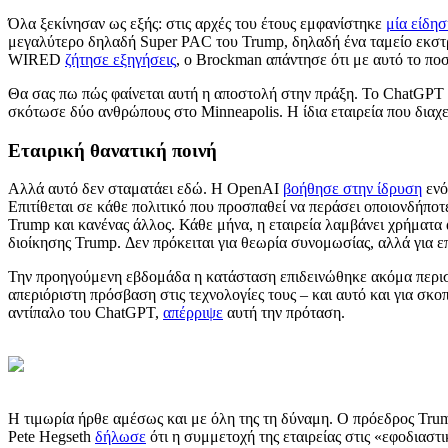
Όλα ξεκίνησαν ως εξής: στις αρχές του έτους εμφανίστηκε
μία είδη
μεγαλύτερο δηλαδή Super PAC του Trump, δηλαδή ένα ταμείο εκστρα
WIRED
ζήτησε εξηγήσεις
, ο Brockman απάντησε ότι με αυτό το πο
Θα σας πω πώς φαίνεται αυτή η αποστολή στην πράξη. Το ChatGPT
σκότωσε δύο ανθρώπους στο Minneapolis. Η ίδια εταιρεία που διαχει
Εταιρική θανατική ποινή
Αλλά αυτό δεν σταματάει εδώ. Η OpenAI
βοήθησε στην ίδρυση
ενό
Επιτίθεται σε κάθε πολιτικό που προσπαθεί να περάσει οποιονδήποτε
Trump και κανένας άλλος. Κάθε μήνα, η εταιρεία λαμβάνει χρήματα
διοίκησης Trump. Δεν πρόκειται για θεωρία συνομωσίας, αλλά για ε
Την προηγούμενη εβδομάδα η κατάσταση επιδεινώθηκε ακόμα περισσ
απεριόριστη πρόσβαση στις τεχνολογίες τους – και αυτό και για σκ
αντίπαλο του ChatGPT,
απέρριψε
αυτή την πρόταση.
Η τιμωρία ήρθε αμέσως και με όλη της τη δύναμη. Ο πρόεδρος Tr
Pete Hegseth
δήλωσε
ότι η συμμετοχή της εταιρείας στις «εφοδιαστ