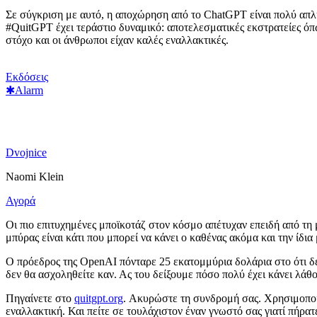
Σε σύγκριση με αυτό, η αποχώρηση από το ChatGPT είναι πολύ απλ
#QuitGPT έχει τεράστιο δυναμικό: αποτελεσματικές εκστρατείες ό
στόχο και οι άνθρωποι είχαν καλές εναλλακτικές.
Εκδόσεις
✱Alarm
Dvojnice
Naomi Klein
Αγορά
Οι πιο επιτυχημένες μποϊκοτάζ στον κόσμο απέτυχαν επειδή από τη 
μπύρας είναι κάτι που μπορεί να κάνει ο καθένας ακόμα και την ίδ
Ο πρόεδρος της OpenAI πόνταρε 25 εκατομμύρια δολάρια στο ότι δε
δεν θα ασχοληθείτε καν. Ας του δείξουμε πόσο πολύ έχει κάνει λάθο
Πηγαίνετε στο
quitgpt.org
. Ακυρώστε τη συνδρομή σας. Χρησιμοποιε
εναλλακτική. Και πείτε σε τουλάχιστον έναν γνωστό σας γιατί πήρα