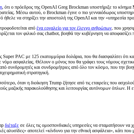
ση
, ότι ο πρόεδρος της OpenAI Greg Brockman υποστήριξε το κίνημα
τείας. Μέσω αυτού, ο Brockman έγινε ο πιο γενναιόδωρος υποστηρικ
σό ήθελε να στηρίξει την αποστολή της OpenAI και την «υπηρεσία πρ
 τροφοδοτείται από
ένα εργαλείο για τον έλεγχο ανθρώπων
, που χρησι
ρίζεται τον φιλικό σας chatbot, βοηθά την κυβέρνηση να αποφασίζει 
ς Super PAC με 125 εκατομμύρια δολάρια, που θα διασφαλίσει ότι καμ
 νόμο ασφαλείας. Θέλουν ο μόνος που θα γράφει τους νόμους σχετικά 
 από συνδρομητές και συνδρομήτριες από όλο τον κόσμο, που την βοη
πιχειρηματική στρατηγική.
ότερο, όταν η διοίκηση Trump ζήτησε από τις εταιρείες που ασχολο
οπούς μαζικής παρακολούθησης και λειτουργίας αυτόνομων όπλων. Η ετ
ump
διέταξε
σε όλες τις ομοσπονδιακές υπηρεσίες να σταματήσουν να χ
ικές αλυσίδες» αποτελεί «κίνδυνο για την εθνική ασφάλεια», κάτι που