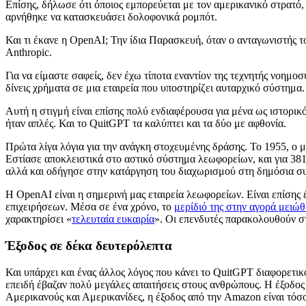
Επίσης, δήλωσε ότι όποιος εμπορεύεται με τον αμερικανικό στρατό, δ
αρνήθηκε να κατασκευάσει δολοφονικά ρομπότ.
Και τι έκανε η OpenAI; Την ίδια Παρασκευή, όταν ο ανταγωνιστής 
Anthropic.
Για να είμαστε σαφείς, δεν έχω τίποτα εναντίον της τεχνητής νοημο
δίνεις χρήματα σε μια εταιρεία που υποστηρίζει αυταρχικό σύστημα.
Αυτή η στιγμή είναι επίσης πολύ ενδιαφέρουσα για μένα ως ιστορικό
ήταν απλές. Και το QuitGPT τα καλύπτει και τα δύο με αφθονία.
Πρώτα λίγα λόγια για την ανάγκη στοχευμένης δράσης. Το 1955, 
Εστίασε αποκλειστικά στο αστικό σύστημα λεωφορείων, και για 381 
αλλά και οδήγησε στην κατάργηση του διαχωρισμού στη δημόσια συ
Η OpenAI είναι η σημερινή μας εταιρεία λεωφορείων. Είναι επίσης έ
επιχειρήσεων. Μέσα σε ένα χρόνο, το
μερίδιό της στην αγορά μειώ
χαρακτηρίσει «
τελευταία ευκαιρία
». Οι επενδυτές παρακολουθούν σ
Έξοδος σε δέκα δευτερόλεπτα
Και υπάρχει και ένας άλλος λόγος που κάνει το QuitGPT διαφορετικ
επειδή έβαζαν πολύ μεγάλες απαιτήσεις στους ανθρώπους. Η έξοδος
Αμερικανούς και Αμερικανίδες, η έξοδος από την Amazon είναι τόσ