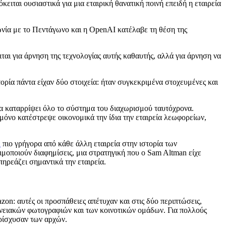
ειται ουσιαστικά για μια εταιρική θανατική ποινή επειδή η εταιρεία
ία με το Πεντάγωνο και η OpenAI κατέλαβε τη θέση της
ιται για άρνηση της τεχνολογίας αυτής καθαυτής, αλλά για άρνηση να
τορία πάντα είχαν δύο στοιχεία: ήταν συγκεκριμένα στοχευμένες και
α καταρρίψει όλο το σύστημα του διαχωρισμού ταυτόχρονα.
μόνο κατέστρεψε οικονομικά την ίδια την εταιρεία λεωφορείων,
ε
πιο γρήγορα από κάθε άλλη εταιρεία στην ιστορία των
μοποιούν διαφημίσεις, μια στρατηγική που ο Sam Altman είχε
ρεάζει σημαντικά την εταιρεία.
zon: αυτές οι προσπάθειες απέτυχαν και στις δύο περιπτώσεις,
ενειακών φωτογραφιών και των κοινοτικών ομάδων. Για πολλούς
ερίσχυσαν των αρχών.