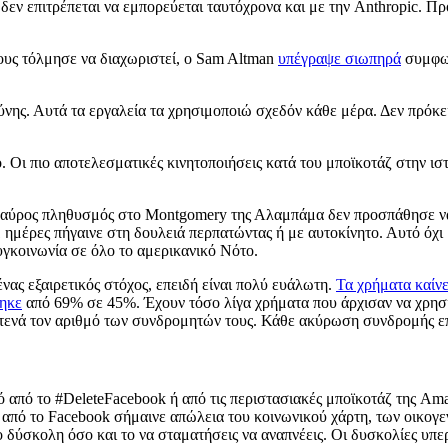
εν επιτρέπεται να εμπορεύεται ταυτόχρονα και με την Anthropic. Πρόκ
τους τόλμησε να διαχωριστεί, ο Sam Altman
υπέγραψε σιωπηρά
συμφων
σύνης. Αυτά τα εργαλεία τα χρησιμοποιώ σχεδόν κάθε μέρα. Δεν πρόκε
. Οι πιο αποτελεσματικές κινητοποιήσεις κατά του μποϊκοτάζ στην ισ
ο μαύρος πληθυσμός στο Montgomery της Αλαμπάμα δεν προσπάθησε ν
ημέρες πήγαινε στη δουλειά περπατώντας ή με αυτοκίνητο. Αυτό όχι 
γκοινωνία σε όλο το αμερικανικό Νότο.
νας εξαιρετικός στόχος, επειδή είναι πολύ ευάλωτη.
Τα χρήματα καίν
θηκε
από 69% σε 45%. Έχουν τόσο λίγα χρήματα που άρχισαν να χρησι
τενά τον αριθμό των συνδρομητών τους. Κάθε ακύρωση συνδρομής επη
ό από το #DeleteFacebook ή από τις περιστασιακές μποϊκοτάζ της Ama
 από το Facebook σήμαινε απώλεια του κοινωνικού χάρτη, των οικογ
ο δύσκολη όσο και το να σταματήσεις να αναπνέεις. Οι δυσκολίες υπ