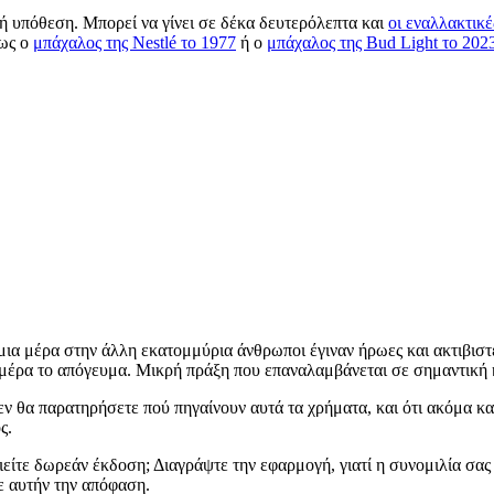
ή υπόθεση. Μπορεί να γίνει σε δέκα δευτερόλεπτα και
οι εναλλακτικέ
πως ο
μπάχαλος της Nestlé το 1977
ή ο
μπάχαλος της Bud Light το 202
μια μέρα στην άλλη εκατομμύρια άνθρωποι έγιναν ήρωες και ακτιβιστ
ια μέρα το απόγευμα. Μικρή πράξη που επαναλαμβάνεται σε σημαντική 
ν θα παρατηρήσετε πού πηγαίνουν αυτά τα χρήματα, και ότι ακόμα κα
ς.
ίτε δωρεάν έκδοση; Διαγράψτε την εφαρμογή, γιατί η συνομιλία σας
τε αυτήν την απόφαση.