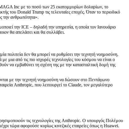
 MAGA Inc με το ποσό των 25 εκατομμυρίων δολαρίων, το
τής του Donald Trump τις τελευταίες εποχές. Όταν το περιοδικό
ος την ανθρωπότητα».
μοποιεί την ICE – δηλαδή την υπηρεσία, η οποία τον Ιανουάριο
ποιον θα απελάσει και θα συλλάβει.
ία πολιτεία δεν θα μπορεί να ρυθμίσει την τεχνητή νοημοσύνη.
με μια από τις πιο ισχυρές τεχνολογίες του κόσμου να είναι ο
θούν να εμβαθύνει τη σχέση της με την κατασταλτική δομή της
ύνται με την τεχνητή νοημοσύνη να δώσουν στο Πεντάγωνο
αιρεία Anthropic, που λειτουργεί το Claude, τον μεγαλύτερο
ρησιμοποιούν τις τεχνολογίες της Anthropic. Ο υπουργός Πολέμου
 μέχρι τώρα αφορούσε κυρίως κινεζικές εταιρείες όπως η Huawei.