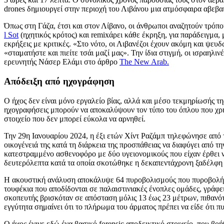
drones δημιουργεί στην περιοχή του Λιβάνου μια ατμόσφαιρα αβεβαι
Όπως στη Γάζα, έτσι και στον Λίβανο, οι άνθρωποι αναζητούν τρόπ
l Sot
(ηχητικός κρότος) και remixάρει κάθε έκρηξη, για παράδειγμα
εκρήξεις με κριτικές. «Στο νότο, οι Λιβανέζοι έχουν ακόμη και ψευδ
«σταματήστε και πιείτε τσάι μαζί μας». Την ίδια στιγμή, οι ισραηλι
ερευνητής Νάσερ Ελάμι στο άρθρο
The New Arab.
Απόδειξη από ηχογράφηση
Ο ήχος δεν είναι μόνο εργαλείο βίας, αλλά και μέσο τεκμηρίωσής τ
ηχογραφήσεις μπορούν να αποκαλύψουν τον τύπο του όπλου που χρησι
στοιχείο που δεν μπορεί εύκολα να αρνηθεί.
Την 29η Ιανουαρίου 2024, η έξι ετών Χίντ Ραζάμπ τηλεφώνησε από 
οικογένειά της κατά τη διάρκεια της προσπάθειας να διαφύγει από τ
κατεστραμμένο ασθενοφόρο με δύο υγειονομικούς που είχαν έρθει 
δευτερόλεπτα κατά τα οποία σκοτώθηκε η δεκαπεντάχρονη ξαδέλφη
Η ακουστική ανάλυση αποκάλυψε 64 πυροβολισμούς που πυροβολήθηκα
τουφέκια που αποδίδονται σε παλαιστινιακές ένοπλες ομάδες, γράφε
σκοπευτής βρισκόταν σε απόσταση μόλις 13 έως 23 μέτρων, πιθανότ
εγγύτητα σημαίνει ότι το πλήρωμα του άρματος πρέπει να είδε ότι π
Ο ήχος έγινε εδώ ένα βασικό forensic αποδεικτικό στοιχείο, που β