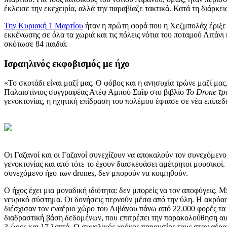
έκλεισε την εκεχειρία, αλλά την παραβίαζε τακτικά. Κατά τη διάρ
Την Κυριακή 1 Μαρτίου
ήταν η πρώτη φορά που η Χεζμπολάχ έριξε 
εκκένωσης σε όλα τα χωριά και τις πόλεις νότια του ποταμού Λιτάνι
σκότωσε 84 παιδιά.
Ισραηλινός εκφοβισμός με ήχο
«Το σκοτάδι είναι μαζί μας. Ο φόβος και η ανησυχία τρώνε μαζί μας
Παλαιστίνιος συγγραφέας Ατέφ Αμπού Σαΐφ στο βιβλίο
Το Drone τρ
γενοκτονίας, η ηχητική επίδραση του πολέμου έφτασε σε νέα επίπεδ
Οι Γαζανοί και οι Γαζανοί συνεχίζουν να αποκαλούν τον συνεχόμεν
γενοκτονίας και από τότε το έχουν διασκευάσει αμέτρητοι μουσικοί. 
συνεχόμενο ήχο των drones, δεν μπορούν να κοιμηθούν.
Ο ήχος έχει μια μοναδική ιδιότητα: δεν μπορείς να τον αποφύγεις.
νευρικό σύστημα. Οι δονήσεις περνούν μέσα από την ύλη. Η ακρόαση
διέσχισαν τον εναέριο χώρο του Λιβάνου πάνω από 22.000 φορές τα
διαδραστική βάση δεδομένων, που επιτρέπει την παρακολούθηση αυ
3 ώρες και 17 λεπτά. Ο συνολικός χρόνος παρουσίας τους στον αέρα