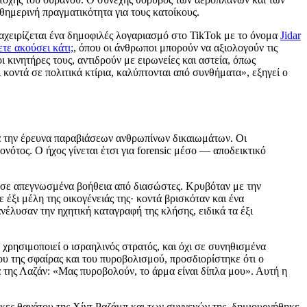
θημερινή πραγματικότητα για τους κατοίκους.
ιαχειρίζεται ένα δημοφιλές λογαριασμό στο TikTok με το όνομα
Jidar
τε ακούσει κάτι;
, όπου οι άνθρωποι μπορούν να αξιολογούν τις
ι κινητήρες τους, αντιδρούν με ειρωνείες και αστεία, όπως
ι κοντά σε πολιτικά κτίρια, καλύπτονται από συνθήματα», εξηγεί ο
α την έρευνα παραβιάσεων ανθρωπίνων δικαιωμάτων. Οι
ότος. Ο ήχος γίνεται έτσι για forensic μέσο — αποδεικτικό
ούσε απεγνωσμένα βοήθεια από διασώστες. Κρυβόταν με την
 έξι μέλη της οικογένειάς της· κοντά βρισκόταν και ένα
ανέλυσαν την ηχητική καταγραφή της κλήσης, ειδικά τα έξι
ρησιμοποιεί ο ισραηλινός στρατός, και όχι σε συνηθισμένα
ου της σφαίρας και του πυροβολισμού, προσδιορίστηκε ότι ο
 της Λαζάν: «Μας πυροβολούν, το άρμα είναι δίπλα μου». Αυτή η
θήκες θανάτου της Χίντ Ραζάμπ και των συγγενών της, δημιουργήθηκε