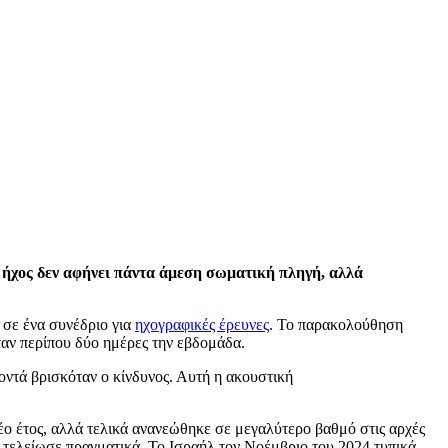
Ο ήχος δεν αφήνει πάντα άμεση σωματική πληγή, αλλά
 σε ένα συνέδριο για
ηχογραφικές έρευνες
. Το παρακολούθηση
ήταν περίπου δύο ημέρες την εβδομάδα.
κοντά βρισκόταν ο κίνδυνος. Αυτή η ακουστική
έο έτος, αλλά τελικά ανανεώθηκε σε μεγαλύτερο βαθμό στις αρχές
ν τελείωσε πραγματικά. Το Ισραήλ τον Νοέμβριο του 2024 τυπικά