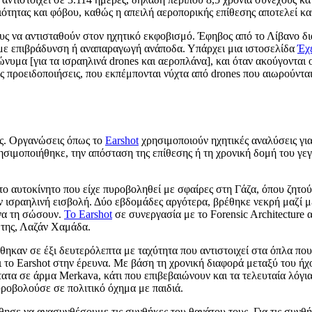
ότητας και φόβου, καθώς η απειλή αεροπορικής επίθεσης αποτελεί κα
ους να αντισταθούν στον ηχητικό εκφοβισμό. Έφηβος από το Λίβανο δ
, με επιβράδυνση ή αναπαραγωγή ανάποδα. Υπάρχει μια ιστοσελίδα
Έχε
ώνυμα [για τα ισραηλινά drones και αεροπλάνα], και όταν ακούγονται ο
νές προειδοποιήσεις, που εκπέμπονται νύχτα από drones που αιωρούντα
ης. Οργανώσεις όπως το
Earshot
χρησιμοποιούν ηχητικές αναλύσεις γι
μοποιήθηκε, την απόσταση της επίθεσης ή τη χρονική δομή του γεγον
το αυτοκίνητο που είχε πυροβοληθεί με σφαίρες στη Γάζα, όπου ζητ
ην ισραηλινή εισβολή. Δύο εβδομάδες αργότερα, βρέθηκε νεκρή μαζί με
να τη σώσουν.
Το Earshot
σε συνεργασία με το Forensic Architecture 
 της, Λαζάν Χαμάδα.
ν σε έξι δευτερόλεπτα με ταχύτητα που αντιστοιχεί στα όπλα που χ
ι το Earshot στην έρευνα. Με βάση τη χρονική διαφορά μεταξύ του ήχ
ατα σε άρμα Merkava, κάτι που επιβεβαιώνουν και τα τελευταία λόγια
υροβολούσε σε πολιτικό όχημα με παιδιά.
οήθησε να ανασυνθέσουμε τις συνθήκες του θανάτου τους. Για τις συν