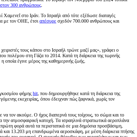
ιστον 300 ανθρώπους
.
ί Χαμενεΐ στο Ιράν. Το Ισραήλ από τότε εξέδωσε διαταγές
α με τον ΟΗΕ, έτσι
απέσυρε
σχεδόν 700.000 ανθρώπους και
ι χειριστές τους κάπου στο Ισραήλ τρώνε μαζί μας», γράφει ο
του πολέμου στη Γάζα το 2014. Κατά τη διάρκεια της τωρινής
 η οποία έγινε μέρος της καθημερινής ζωής.
παγκοσμίου φήμης
hit
, που δημιουργήθηκε κατά τη διάρκεια της
εγόμενης εκεχειρίας, όπου έδειχναν πώς ξαφνικά, χωρίς τον
 να τον ακούμε. Ο ήχος διαπερνά τους τοίχους, το σώμα και το
ια την ατμοσφαιρική κατοχή. Τα ισραηλινά στρατιωτικά αεροπλάνα
πρώτη φορά αυτά τα περιστατικά σε μια δημόσια προσβάσιμη,
κά και 13.203 μη επανδρωμένα αεροσκάφη, με μέση διάρκεια πτήσης
κατοχής του ουρανού. Ο συνεχής θόρυβος των αεροπλάνων και των