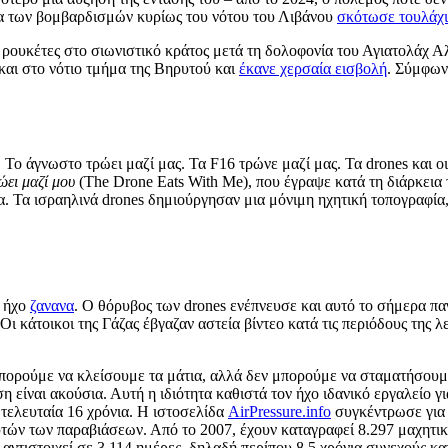
κεια των βομβαρδισμών κυρίως του νότου του Λιβάνου
σκότωσε τουλάχ
ρουκέτες στο σιωνιστικό κράτος μετά τη δολοφονία του Αγιατολάχ Αλ
 και στο νότιο τμήμα της Βηρυτού και
έκανε χερσαία εισβολή
. Σύμφων
. Το άγνωστο τρώει μαζί μας. Τα F16 τρώνε μαζί μας. Τα drones και ο
ώει μαζί μου
(The Drone Eats With Me), που έγραψε κατά τη διάρκεια 
α. Τα ισραηλινά drones δημιούργησαν μια μόνιμη ηχητική τοπογραφία,
ο ήχο
ζανανα
. Ο θόρυβος των drones ενέπνευσε και αυτό το σήμερα 
Οι κάτοικοι της Γάζας έβγαζαν αστεία βίντεο κατά τις περιόδους της λ
 Μπορούμε να κλείσουμε τα μάτια, αλλά δεν μπορούμε να σταματήσουμε
 είναι ακούσια. Αυτή η ιδιότητα καθιστά τον ήχο ιδανικό εργαλείο γ
 τελευταία 16 χρόνια. Η ιστοσελίδα
AirPressure.info
συγκέντρωσε για 
τών των παραβιάσεων. Από το 2007, έχουν καταγραφεί 8.297 μαχητι
 αντιστοιχεί σε 3.114 ημέρες, δηλαδή περίπου 8,5 χρόνια συνεχούς 