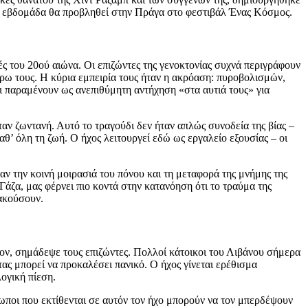
η εβδομάδα θα προβληθεί στην Πράγα στο φεστιβάλ Ένας Κόσμος.
ές του 20ού αιώνα. Οι επιζώντες της γενοκτονίας συχνά περιγράφουν
ρω τους. Η κύρια εμπειρία τους ήταν η ακρόαση: πυροβολισμών,
ι παραμένουν ως ανεπιθύμητη αντήχηση «στα αυτιά τους» για
αν ζωντανή. Αυτό το τραγούδι δεν ήταν απλώς συνοδεία της βίας –
θ’ όλη τη ζωή. Ο ήχος λειτουργεί εδώ ως εργαλείο εξουσίας – οι
ψαν την κοινή μοιρασιά του πόνου και τη μεταφορά της μνήμης της
Γάζα, μας φέρνει πιο κοντά στην κατανόηση ότι το τραύμα της
 ακούσουν.
λον, σημάδεψε τους επιζώντες. Πολλοί κάτοικοι του Λιβάνου σήμερα
ς μπορεί να προκαλέσει πανικό. Ο ήχος γίνεται ερέθισμα
ογική πίεση.
ωποι που εκτίθενται σε αυτόν τον ήχο μπορούν να τον μπερδέψουν