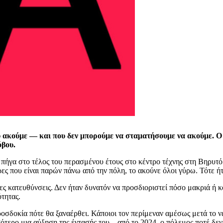
που ακούμε — και που δεν μπορούμε να σταματήσουμε να ακούμε. 
όβου.
 πήγα στο τέλος του περασμένου έτους στο κέντρο τέχνης στη Βηρυτό
έρες που είναι παρών πάνω από την πόλη, το ακούνε όλοι γύρω. Τότε 
ρες κατευθύνσεις. Δεν ήταν δυνατόν να προσδιοριστεί πόσο μακριά ή 
τητας.
οσδοκία πότε θα ξαναέρθει. Κάποιοι τον περίμεναν αμέσως μετά το ν
σότερο μια αύξηση της έντασής του – από το 2024, ο πόλεμος ποτέ δε