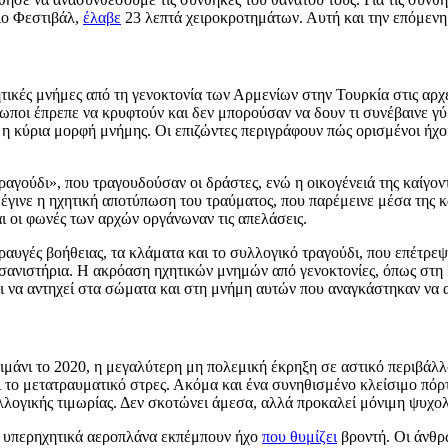
ειο Φεστιβάλ,
έλαβε
23 λεπτά χειροκροτημάτων. Αυτή και την επόμεν
τικές μνήμες από τη γενοκτονία των Αρμενίων στην Τουρκία στις αρχ
ωποι έπρεπε να κρυφτούν και δεν μπορούσαν να δουν τι συνέβαινε γύ
ν η κύρια μορφή μνήμης. Οι επιζώντες περιγράφουν πώς ορισμένοι ήχο
γούδι», που τραγουδούσαν οι δράστες, ενώ η οικογένειά της καίγοντ
έγινε η ηχητική αποτύπωση του τραύματος, που παρέμεινε μέσα της κα
 οι φωνές των αρχών οργάνωναν τις απελάσεις.
κραυγές βοήθειας, τα κλάματα και το συλλογικό τραγούδι, που επέτρε
βασανιστήρια. Η ακρόαση ηχητικών μνημών από γενοκτονίες, όπως στη 
ζει να αντηχεί στα σώματα και στη μνήμη αυτών που αναγκάστηκαν να
λιμάνι το 2020, η μεγαλύτερη μη πολεμική έκρηξη σε αστικό περιβάλ
το μετατραυματικό στρες. Ακόμα και ένα συνηθισμένο κλείσιμο πόρτα
λογικής τιμωρίας. Δεν σκοτώνει άμεσα, αλλά προκαλεί μόνιμη ψυχολ
Τα υπερηχητικά αεροπλάνα εκπέμπουν ήχο
που θυμίζει
βροντή. Οι άνθρ