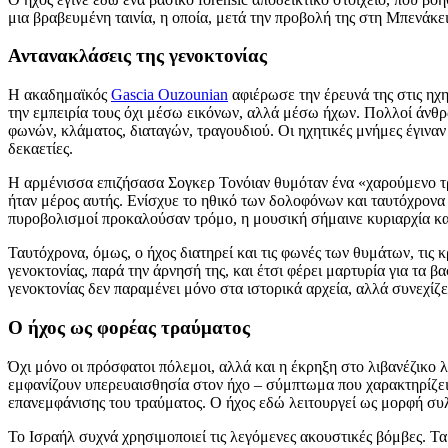
μια βραβευμένη ταινία, η οποία, μετά την προβολή της στη Μπενάκ
Αντανακλάσεις της γενοκτονίας
Η ακαδημαϊκός
Gascia Ouzounian
αφιέρωσε την έρευνά της στις ηχη
την εμπειρία τους όχι μέσω εικόνων, αλλά μέσω ήχων. Πολλοί άνθρ
φωνών, κλάματος, διαταγών, τραγουδιού. Οι ηχητικές μνήμες έγινα
δεκαετίες.
Η αρμένισσα επιζήσασα Σογκερ Τονόιαν θυμόταν ένα «χαρούμενο τρα
ήταν μέρος αυτής. Ενίσχυε το ηθικό των δολοφόνων και ταυτόχρονα 
πυροβολισμοί προκαλούσαν τρόμο, η μουσική σήμαινε κυριαρχία και
Ταυτόχρονα, όμως, ο ήχος διατηρεί και τις φωνές των θυμάτων, τις 
γενοκτονίας, παρά την άρνησή της, και έτσι φέρει μαρτυρία για τα 
γενοκτονίας δεν παραμένει μόνο στα ιστορικά αρχεία, αλλά συνεχί
Ο ήχος ως φορέας τραύματος
Όχι μόνο οι πρόσφατοι πόλεμοι, αλλά και η έκρηξη στο λιβανέζικο 
εμφανίζουν υπερευαισθησία στον ήχο – σύμπτωμα που χαρακτηρίζει 
επανεμφάνισης του τραύματος. Ο ήχος εδώ λειτουργεί ως μορφή συλ
Το Ισραήλ συχνά χρησιμοποιεί τις λεγόμενες ακουστικές βόμβες. 