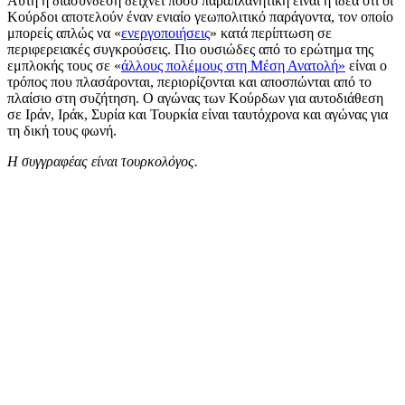
Αυτή η διασύνδεση δείχνει πόσο παραπλανητική είναι η ιδέα ότι οι
Κούρδοι αποτελούν έναν ενιαίο γεωπολιτικό παράγοντα, τον οποίο
μπορείς απλώς να «
ενεργοποιήσεις
» κατά περίπτωση σε
περιφερειακές συγκρούσεις. Πιο ουσιώδες από το ερώτημα της
εμπλοκής τους σε «
άλλους πολέμους στη Μέση Ανατολή
»
είναι ο
τρόπος που πλασάρονται, περιορίζονται και αποσπώνται από το
πλαίσιο στη συζήτηση. Ο αγώνας των Κούρδων για αυτοδιάθεση
σε Ιράν, Ιράκ, Συρία και Τουρκία είναι ταυτόχρονα και αγώνας για
τη δική τους φωνή.
Η συγγραφέας είναι τουρκολόγος.