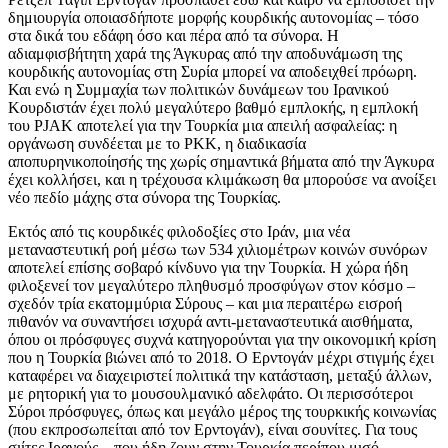
δημιουργία οποιασδήποτε μορφής κουρδικής αυτονομίας – τόσο
στα δικά του εδάφη όσο και πέρα από τα σύνορα. Η
αδιαμφισβήτητη χαρά της Άγκυρας από την αποδυνάμωση της
κουρδικής αυτονομίας στη Συρία μπορεί να αποδειχθεί πρόωρη.
Και ενώ η Συμμαχία των πολιτικών δυνάμεων του Ιρανικού
Κουρδιστάν έχει πολύ μεγαλύτερο βαθμό εμπλοκής, η εμπλοκή
του PJAK αποτελεί για την Τουρκία μια απειλή ασφαλείας: η
οργάνωση συνδέεται με το PKK, η διαδικασία
αποπυρηνικοποίησής της χωρίς σημαντικά βήματα από την Άγκυρα
έχει κολλήσει, και η τρέχουσα κλιμάκωση θα μπορούσε να ανοίξει
νέο πεδίο μάχης στα σύνορα της Τουρκίας.
Εκτός από τις κουρδικές φιλοδοξίες στο Ιράν, μια νέα
μεταναστευτική ροή μέσω των 534 χιλιομέτρων κοινών συνόρων
αποτελεί επίσης σοβαρό κίνδυνο για την Τουρκία. Η χώρα ήδη
φιλοξενεί τον μεγαλύτερο πληθυσμό προσφύγων στον κόσμο –
σχεδόν τρία εκατομμύρια Σύρους – και μια περαιτέρω εισροή
πιθανόν να συναντήσει ισχυρά αντι-μεταναστευτικά αισθήματα,
όπου οι πρόσφυγες συχνά κατηγορούνται για την οικονομική κρίση
που η Τουρκία βιώνει από το 2018. Ο Ερντογάν μέχρι στιγμής έχει
καταφέρει να διαχειριστεί πολιτικά την κατάσταση, μεταξύ άλλων,
με ρητορική για το μουσουλμανικό αδελφάτο. Οι περισσότεροι
Σύροι πρόσφυγες, όπως και μεγάλο μέρος της τουρκικής κοινωνίας
(που εκπροσωπείται από τον Ερντογάν), είναι σουνίτες. Για τους
σιίτες Ιρανούς – που ήδη ζουν στην Τουρκία περίπου μισό