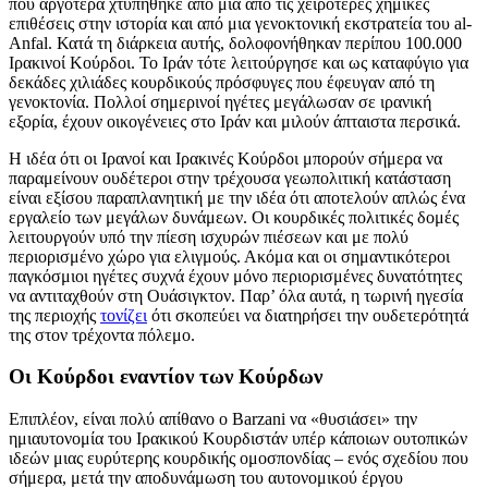
που αργότερα χτυπήθηκε από μια από τις χειρότερες χημικές
επιθέσεις στην ιστορία και από μια γενοκτονική εκστρατεία του al-
Anfal. Κατά τη διάρκεια αυτής, δολοφονήθηκαν περίπου 100.000
Ιρακινοί Κούρδοι. Το Ιράν τότε λειτούργησε και ως καταφύγιο για
δεκάδες χιλιάδες κουρδικούς πρόσφυγες που έφευγαν από τη
γενοκτονία. Πολλοί σημερινοί ηγέτες μεγάλωσαν σε ιρανική
εξορία, έχουν οικογένειες στο Ιράν και μιλούν άπταιστα περσικά.
Η ιδέα ότι οι Ιρανοί και Ιρακινές Κούρδοι μπορούν σήμερα να
παραμείνουν ουδέτεροι στην τρέχουσα γεωπολιτική κατάσταση
είναι εξίσου παραπλανητική με την ιδέα ότι αποτελούν απλώς ένα
εργαλείο των μεγάλων δυνάμεων. Οι κουρδικές πολιτικές δομές
λειτουργούν υπό την πίεση ισχυρών πιέσεων και με πολύ
περιορισμένο χώρο για ελιγμούς. Ακόμα και οι σημαντικότεροι
παγκόσμιοι ηγέτες συχνά έχουν μόνο περιορισμένες δυνατότητες
να αντιταχθούν στη Ουάσιγκτον. Παρ’ όλα αυτά, η τωρινή ηγεσία
της περιοχής
τονίζει
ότι σκοπεύει να διατηρήσει την ουδετερότητά
της στον τρέχοντα πόλεμο.
Οι Κούρδοι εναντίον των Κούρδων
Επιπλέον, είναι πολύ απίθανο ο Barzani να «θυσιάσει» την
ημιαυτονομία του Ιρακικού Κουρδιστάν υπέρ κάποιων ουτοπικών
ιδεών μιας ευρύτερης κουρδικής ομοσπονδίας – ενός σχεδίου που
σήμερα, μετά την αποδυνάμωση του αυτονομικού έργου