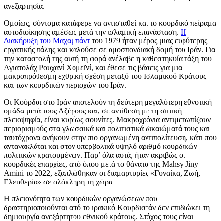
ανεξαρτησία.
Ομοίως, σύντομα κατάφερε να αντισταθεί και το κουρδικό πείραμα
αυτοδιοίκησης αμέσως μετά την ισλαμική επανάσταση.
Η
Διακήρυξη του Μαχαμπάντ
του 1979 ήταν μέρος μιας ευρύτερης
εργατικής πάλης και καλούσε σε ομοσπονδιακή δομή του Ιράν. Για
την καταστολή της αυτή τη φορά ανέλαβε η καθεστηκυία τάξη του
Αγιατολάχ Ρουχανί Χομεϊνί, και έθεσε τις βάσεις για μια
μακροπρόθεσμη εχθρική σχέση μεταξύ του Ισλαμικού Κράτους
και των κουρδικών περιοχών του Ιράν.
Οι Κούρδοι στο Ιράν αποτελούν τη δεύτερη μεγαλύτερη εθνοτική
ομάδα μετά τους Αζέρους και, σε αντίθεση με τη σιιτική
πλειοψηφία, είναι κυρίως σουνίτες. Μακροχρόνια αντιμετωπίζουν
περιορισμούς στα γλωσσικά και πολιτιστικά δικαιώματά τους και
ταυτόχρονα ανήκουν στην πιο οργανωμένη αντιπολίτευση, κάτι που
αντανακλάται και στον υπερβολικά υψηλό αριθμό κουρδικών
πολιτικών κρατουμένων. Παρ’ όλα αυτά, ήταν ακριβώς οι
κουρδικές επαρχίες, από όπου μετά το θάνατο της Mahsy Jiny
Amini το 2022, εξαπλώθηκαν οι διαμαρτυρίες «Γυναίκα, Ζωή,
Ελευθερία» σε ολόκληρη τη χώρα.
Η πλειονότητα των κουρδικών οργανώσεων που
δραστηριοποιούνται από το ιρακικό Κουρδιστάν δεν επιδιώκει τη
δημιουργία ανεξάρτητου εθνικού κράτους. Στόχος τους είναι