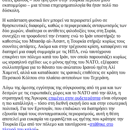
εκατομμύριο – μια τέτοια επιχειρηματολογία θα ήταν πολύ πιο
δύσκολη.
Η κατάσταση φυσικά δεν μπορεί να περιοριστεί μόνο σε
θρησκευτικές διαφορές, καθώς ο περιφερειακός ανταγωνισμός των
δύο χωρών, ιδιαίτερα οι αντίθετες φιλοδοξίες τους στη Συρία,
συνεχίζει να τροφοδοτεί την ένταση: ενώ το Ιράν υποστήριξε το
καθεστώς του Μπασάρ αλ-Άσαντ, η Τουρκία στήριξε κυρίως τους
σουνίτες αντάρτες. Ακόμα και στην τρέχουσα κρίση, καταφέρνει να
διατηρεί μια σαφή συμμαχία με τις ΗΠΑ, ενώ ταυτόχρονα
επικρίνει τον πόλεμο κατά του Ιράν, τον οποίο παρουσιάζει κυρίως
ως ισραηλινό σχέδιο: ως ο μόνος ηγέτης του ΝΑΤΟ, εξέφρασε
συλλυπητήρια για το θάνατο του ανώτατου Ιρανού ηγέτη Αλί
Χαμενεΐ, αλλά και καταδίκασε τις ιρανικές επιθέσεις σε κράτη του
Περσικού Κόλπου στο πλαίσιο αντιποίνων του Τεχεράνη.
Λόγω της άμεσης εγγύτητας της σύγκρουσης από τη μια και των
δεσμών με τις ευρωπαϊκές χώρες και το ΝΑΤΟ από την άλλη, η
στρατηγική της Άγκυρας
επιμένει στην ουδετερότητα
είναι σίγουρα
η πιο κατάλληλη – τόσο στη διεθνή σκηνή όσο και στην εσωτερική
πολιτική. Για τον Ερντογάν, που επιδιώκει να διατηρήσει την
εξουσία παρά τους συνταγματικούς περιορισμούς, αυτή η θέση
αποτελεί μια ευκαιρία να εμφανίζεται ως ηγέτης που κράτησε την
Τουρκία έξω από τον πόλεμο και ταυτόχρονα «
στάθηκε στο
πλευρό του καλού
».