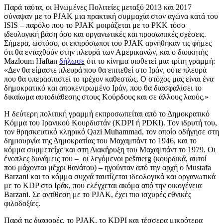
Παρά ταύτα, οι Ηνωμένες Πολιτείες μεταξύ 2013 και 2017
σύναψαν με το PJAK μια πρακτική συμμαχία στον αγώνα κατά του
ISIS – παρόλο που το PJAK μοιράζεται με το PKK τόσο
ιδεολογική βάση όσο και οργανωτικές και προσωπικές σχέσεις.
Σήμερα, ωστόσο, οι εκπρόσωποι του PJAK αρνήθηκαν τις φήμες
ότι θα ενταχθούν στην πλευρά των Αμερικανών, και ο διοικητής
Mazloum Haftan
δήλωσε
ότι το κίνημα υιοθετεί μια τρίτη γραμμή:
«Δεν θα είμαστε πλευρά που θα επιτεθεί στο Ιράν, ούτε πλευρά
που θα υπερασπιστεί το τρέχον καθεστώς. Ο στόχος μας είναι ένα
δημοκρατικό και αποκεντρωμένο Ιράν, που θα διασφαλίσει το
δικαίωμα αυτοδιάθεσης στους Κούρδους και σε άλλους λαούς.»
Η δεύτερη πολιτική γραμμή εκπροσωπείται από το Δημοκρατικό
Κόμμα του Ιρανικού Κουρδιστάν (KDPI ή PDKI). Τον ιδρυτή του,
τον θρησκευτικό κληρικό Qazi Muhammad, τον οποίο οδήγησε στη
δημιουργία της Δημοκρατίας του Μαχαμπάντ το 1946, και το
κόμμα συμμετείχε και στη Διακήρυξη του Μαχαμπάντ το 1979. Οι
ένοπλες δυνάμεις του – οι λεγόμενοι pešmerg (κουρδικά, αυτοί
που μάχονται μέχρι θανάτου) – ηγούνταν από την αρχή ο Mustafa
Barzani και το κόμμα συχνά ταυτίζεται ιδεολογικά και οργανωτικά
με το KDP στο Ιράκ, που ελέγχεται ακόμα από την οικογένεια
Barzani. Σε αντίθεση με το PJAK, έχει πιο ισχυρές εθνικές
φιλοδοξίες.
Παρά τις διαφορές, το PJAK, το KDPI και τέσσερα μικρότερα