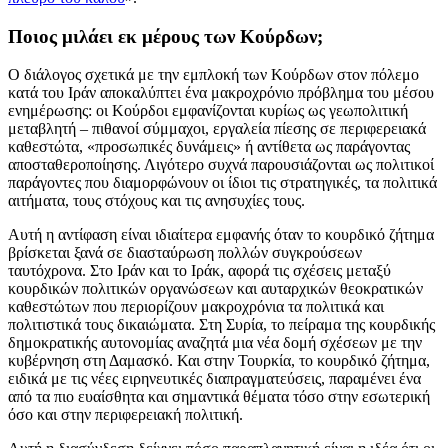
Ποιος μιλάει εκ μέρους των Κούρδων;
Ο διάλογος σχετικά με την εμπλοκή των Κούρδων στον πόλεμο
κατά του Ιράν αποκαλύπτει ένα μακροχρόνιο πρόβλημα του μέσου
ενημέρωσης: οι Κούρδοι εμφανίζονται κυρίως ως γεωπολιτική
μεταβλητή – πιθανοί σύμμαχοι, εργαλεία πίεσης σε περιφερειακά
καθεστώτα, «προσωπικές δυνάμεις» ή αντίθετα ως παράγοντας
αποσταθεροποίησης. Λιγότερο συχνά παρουσιάζονται ως πολιτικοί
παράγοντες που διαμορφώνουν οι ίδιοι τις στρατηγικές, τα πολιτικά
αιτήματα, τους στόχους και τις ανησυχίες τους.
Αυτή η αντίφαση είναι ιδιαίτερα εμφανής όταν το κουρδικό ζήτημα
βρίσκεται ξανά σε διασταύρωση πολλών συγκρούσεων
ταυτόχρονα. Στο Ιράν και το Ιράκ, αφορά τις σχέσεις μεταξύ
κουρδικών πολιτικών οργανώσεων και αυταρχικών θεοκρατικών
καθεστώτων που περιορίζουν μακροχρόνια τα πολιτικά και
πολιτιστικά τους δικαιώματα. Στη Συρία, το πείραμα της κουρδικής
δημοκρατικής αυτονομίας αναζητά μια νέα δομή σχέσεων με την
κυβέρνηση στη Δαμασκό. Και στην Τουρκία, το κουρδικό ζήτημα,
ειδικά με τις νέες ειρηνευτικές διαπραγματεύσεις, παραμένει ένα
από τα πιο ευαίσθητα και σημαντικά θέματα τόσο στην εσωτερική
όσο και στην περιφερειακή πολιτική.