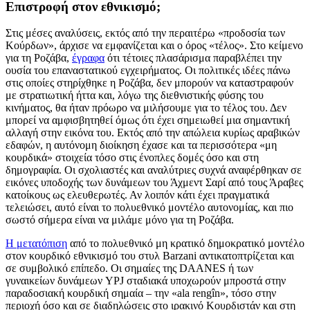
Επιστροφή στον εθνικισμό;
Στις μέσες αναλύσεις, εκτός από την περαιτέρω «προδοσία των
Κούρδων», άρχισε να εμφανίζεται και ο όρος «τέλος». Στο κείμενο
για τη Ροζάβα,
έγραφα
ότι τέτοιες πλασάρισμα παραβλέπει την
ουσία του επαναστατικού εγχειρήματος. Οι πολιτικές ιδέες πάνω
στις οποίες στηρίχθηκε η Ροζάβα, δεν μπορούν να καταστραφούν
με στρατιωτική ήττα και, λόγω της διεθνιστικής φύσης του
κινήματος, θα ήταν πρόωρο να μιλήσουμε για το τέλος του. Δεν
μπορεί να αμφισβητηθεί όμως ότι έχει σημειωθεί μια σημαντική
αλλαγή στην εικόνα του. Εκτός από την απώλεια κυρίως αραβικών
εδαφών, η αυτόνομη διοίκηση έχασε και τα περισσότερα «μη
κουρδικά» στοιχεία τόσο στις ένοπλες δομές όσο και στη
δημογραφία. Οι σχολιαστές και αναλύτριες συχνά αναφέρθηκαν σε
εικόνες υποδοχής των δυνάμεων του Άχμεντ Σαρί από τους Άραβες
κατοίκους ως ελευθερωτές. Αν λοιπόν κάτι έχει πραγματικά
τελειώσει, αυτό είναι το πολυεθνικό μοντέλο αυτονομίας, και πιο
σωστό σήμερα είναι να μιλάμε μόνο για τη Ροζάβα.
Η μετατόπιση
από το πολυεθνικό μη κρατικό δημοκρατικό μοντέλο
στον κουρδικό εθνικισμό του στυλ Barzani αντικατοπτρίζεται και
σε συμβολικό επίπεδο. Οι σημαίες της DAANES ή των
γυναικείων δυνάμεων YPJ σταδιακά υποχωρούν μπροστά στην
παραδοσιακή κουρδική σημαία – την «ala rengîn», τόσο στην
περιοχή όσο και σε διαδηλώσεις στο ιρακινό Κουρδιστάν και στη