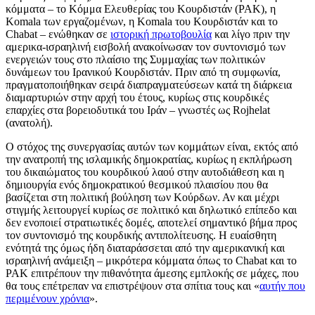
κόμματα – το Κόμμα Ελευθερίας του Κουρδιστάν (PAK), η
Komala των εργαζομένων, η Komala του Κουρδιστάν και το
Chabat – ενώθηκαν σε
ιστορική πρωτοβουλία
και λίγο πριν την
αμερικα-ισραηλινή εισβολή ανακοίνωσαν τον συντονισμό των
ενεργειών τους στο πλαίσιο της Συμμαχίας των πολιτικών
δυνάμεων του Ιρανικού Κουρδιστάν. Πριν από τη συμφωνία,
πραγματοποιήθηκαν σειρά διαπραγματεύσεων κατά τη διάρκεια
διαμαρτυριών στην αρχή του έτους, κυρίως στις κουρδικές
επαρχίες στα βορειοδυτικά του Ιράν – γνωστές ως Rojhelat
(ανατολή).
Ο στόχος της συνεργασίας αυτών των κομμάτων είναι, εκτός από
την ανατροπή της ισλαμικής δημοκρατίας, κυρίως η εκπλήρωση
του δικαιώματος του κουρδικού λαού στην αυτοδιάθεση και η
δημιουργία ενός δημοκρατικού θεσμικού πλαισίου που θα
βασίζεται στη πολιτική βούληση των Κούρδων. Αν και μέχρι
στιγμής λειτουργεί κυρίως σε πολιτικό και δηλωτικό επίπεδο και
δεν ενοποιεί στρατιωτικές δομές, αποτελεί σημαντικό βήμα προς
τον συντονισμό της κουρδικής αντιπολίτευσης. Η ευαίσθητη
ενότητά της όμως ήδη διαταράσσεται από την αμερικανική και
ισραηλινή ανάμειξη – μικρότερα κόμματα όπως το Chabat και το
PAK επιτρέπουν την πιθανότητα άμεσης εμπλοκής σε μάχες, που
θα τους επέτρεπαν να επιστρέψουν στα σπίτια τους και «
αυτήν που
περιμένουν χρόνια
».