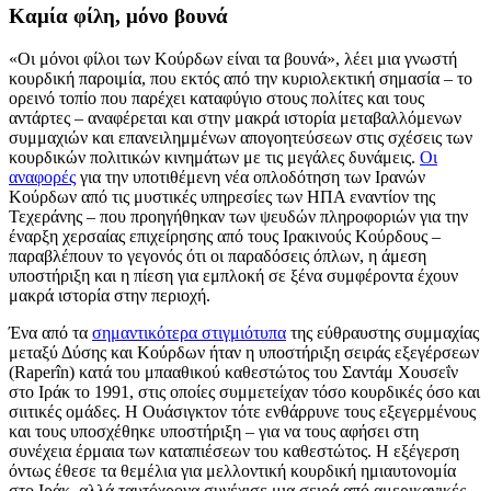
Καμία φίλη, μόνο βουνά
«Οι μόνοι φίλοι των Κούρδων είναι τα βουνά», λέει μια γνωστή
κουρδική παροιμία, που εκτός από την κυριολεκτική σημασία – το
ορεινό τοπίο που παρέχει καταφύγιο στους πολίτες και τους
αντάρτες – αναφέρεται και στην μακρά ιστορία μεταβαλλόμενων
συμμαχιών και επανειλημμένων απογοητεύσεων στις σχέσεις των
κουρδικών πολιτικών κινημάτων με τις μεγάλες δυνάμεις.
Οι
αναφορές
για την υποτιθέμενη νέα οπλοδότηση των Ιρανών
Κούρδων από τις μυστικές υπηρεσίες των ΗΠΑ εναντίον της
Τεχεράνης – που προηγήθηκαν των ψευδών πληροφοριών για την
έναρξη χερσαίας επιχείρησης από τους Ιρακινούς Κούρδους –
παραβλέπουν το γεγονός ότι οι παραδόσεις όπλων, η άμεση
υποστήριξη και η πίεση για εμπλοκή σε ξένα συμφέροντα έχουν
μακρά ιστορία στην περιοχή.
Ένα από τα
σημαντικότερα στιγμιότυπα
της εύθραυστης συμμαχίας
μεταξύ Δύσης και Κούρδων ήταν η υποστήριξη σειράς εξεγέρσεων
(Raperîn) κατά του μπααθικού καθεστώτος του Σαντάμ Χουσεΐν
στο Ιράκ το 1991, στις οποίες συμμετείχαν τόσο κουρδικές όσο και
σιιτικές ομάδες. Η Ουάσιγκτον τότε ενθάρρυνε τους εξεγερμένους
και τους υποσχέθηκε υποστήριξη – για να τους αφήσει στη
συνέχεια έρμαια των καταπιέσεων του καθεστώτος. Η εξέγερση
όντως έθεσε τα θεμέλια για μελλοντική κουρδική ημιαυτονομία
στο Ιράκ, αλλά ταυτόχρονα συνέχισε μια σειρά από αμερικανικές