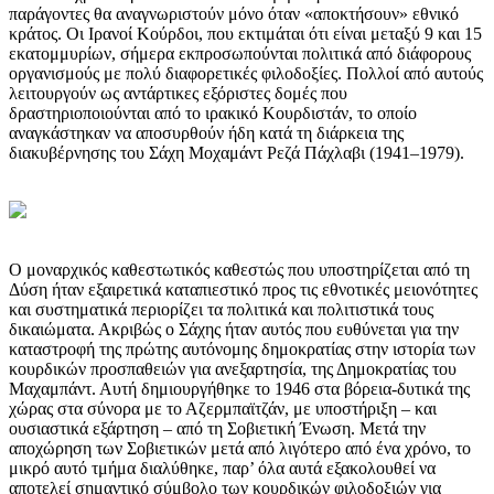
παράγοντες θα αναγνωριστούν μόνο όταν «αποκτήσουν» εθνικό
κράτος. Οι Ιρανοί Κούρδοι, που εκτιμάται ότι είναι μεταξύ 9 και 15
εκατομμυρίων, σήμερα εκπροσωπούνται πολιτικά από διάφορους
οργανισμούς με πολύ διαφορετικές φιλοδοξίες. Πολλοί από αυτούς
λειτουργούν ως αντάρτικες εξόριστες δομές που
δραστηριοποιούνται από το ιρακικό Κουρδιστάν, το οποίο
αναγκάστηκαν να αποσυρθούν ήδη κατά τη διάρκεια της
διακυβέρνησης του Σάχη Μοχαμάντ Ρεζά Πάχλαβι (1941–1979).
Ο μοναρχικός καθεστωτικός καθεστώς που υποστηρίζεται από τη
Δύση ήταν εξαιρετικά καταπιεστικό προς τις εθνοτικές μειονότητες
και συστηματικά περιορίζει τα πολιτικά και πολιτιστικά τους
δικαιώματα. Ακριβώς ο Σάχης ήταν αυτός που ευθύνεται για την
καταστροφή της πρώτης αυτόνομης δημοκρατίας στην ιστορία των
κουρδικών προσπαθειών για ανεξαρτησία, της Δημοκρατίας του
Μαχαμπάντ. Αυτή δημιουργήθηκε το 1946 στα βόρεια-δυτικά της
χώρας στα σύνορα με το Αζερμπαϊτζάν, με υποστήριξη – και
ουσιαστικά εξάρτηση – από τη Σοβιετική Ένωση. Μετά την
αποχώρηση των Σοβιετικών μετά από λιγότερο από ένα χρόνο, το
μικρό αυτό τμήμα διαλύθηκε, παρ’ όλα αυτά εξακολουθεί να
αποτελεί σημαντικό σύμβολο των κουρδικών φιλοδοξιών για