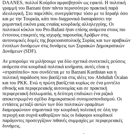
DAANES, πολλοί Κούρδοι αμφισβητούν ως εφικτό. Η πολιτική
γραμμή του Barzani ήταν πάντα περισσότερο πρακτική παρά
ιδεολογική. Στο παρελθόν, συνεργάστηκε τόσο με το Ισραήλ όσο
και με την Τουρκία, κάτι που διαχρονικά διαταράσσει την
ρομαντική εικόνα μιας ενιαίας κουρδικής αλληλεγγύης. Οι
πολιτικοί κύκλοι του Pro-Bažani ήταν επίσης ανάμεσα στους πιο
έντονους επικριτές της ισχυρής παρουσίας Αράβων στις
αυτονομικές δομές της βορειοανατολικής Συρίας και των αραβικών
ένοπλων δυνάμεων στις δυνάμεις των Συριακών Δημοκρατικών
Δυνάμεων (SDF).
Αν μπορούμε να μιλήσουμε για δύο σχετικά συνεκτικές ρεύσεις
ανάμεσα στα κουρδικά πολιτικά κινήματα, αυτές είναι η
«στρατόπεδο» που συνδέεται με το Barzani Kurdistan και η
πολιτική παράδοση που βασίζεται στις ιδέες του Abdullah Öcalan
και του PKK. Ενώ η πρώτη βασίζεται κυρίως σε ένα μοντέλο
εθνικής και περιφερειακής αυτονομίας και σε πρακτική
περιφερειακή διπλωματία, η δεύτερη επιδιώκει ένα ριζικά
αποκεντρωμένο σχέδιο δημοκρατικού συνομοσπονδισμού. Οι
εντάσεις μεταξύ αυτών των δύο πολιτικών οραμάτων
διαμορφώνουν σημαντικά την κουρδική πολιτική σε όλη την
περιοχή και συχνά καθορίζουν πώς οι διάφοροι κουρδικοί
παράγοντες προσεγγίζουν πιθανές συμμαχίες με περιφερειακές
δυνάμεις.