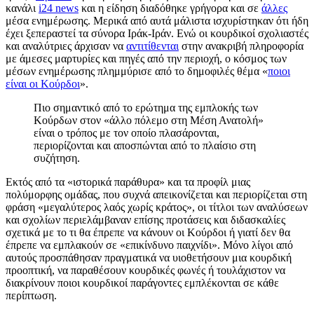
κανάλι
i24 news
και η είδηση διαδόθηκε γρήγορα και σε
άλλες
μέσα ενημέρωσης. Μερικά από αυτά μάλιστα ισχυρίστηκαν ότι ήδη
έχει ξεπεραστεί τα σύνορα Ιράκ-Ιράν. Ενώ οι κουρδικοί σχολιαστές
και αναλύτριες άρχισαν να
αντιτίθενται
στην ανακριβή πληροφορία
με άμεσες μαρτυρίες και πηγές από την περιοχή, ο κόσμος των
μέσων ενημέρωσης πλημμύρισε από το δημοφιλές θέμα «
ποιοι
είναι οι Κούρδοι
».
Πιο σημαντικό από το ερώτημα της εμπλοκής των
Κούρδων στον «άλλο πόλεμο στη Μέση Ανατολή»
είναι ο τρόπος με τον οποίο πλασάρονται,
περιορίζονται και αποσπώνται από το πλαίσιο στη
συζήτηση.
Εκτός από τα «ιστορικά παράθυρα» και τα προφίλ μιας
πολύμορφης ομάδας, που συχνά απεικονίζεται και περιορίζεται στη
φράση «μεγαλύτερος λαός χωρίς κράτος», οι τίτλοι των αναλύσεων
και σχολίων περιελάμβαναν επίσης προτάσεις και διδασκαλίες
σχετικά με το τι θα έπρεπε να κάνουν οι Κούρδοι ή γιατί δεν θα
έπρεπε να εμπλακούν σε «επικίνδυνο παιχνίδι». Μόνο λίγοι από
αυτούς προσπάθησαν πραγματικά να υιοθετήσουν μια κουρδική
προοπτική, να παραθέσουν κουρδικές φωνές ή τουλάχιστον να
διακρίνουν ποιοι κουρδικοί παράγοντες εμπλέκονται σε κάθε
περίπτωση.