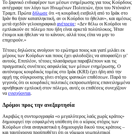
Το ξαφνικό ενδιαφέρον των μέσων ενημέρωσης για τους Κούρδους
αντέγραψε τον λόγο των Ηνωμένων Πολιτειών, ήτοι του Ντόναλντ
Τραμπ. Πρώτα
δήλωσε
ότι «η κουρδική εισβολή από το Ιράκ στο
Ιράν θα ήταν καταπληκτική, αν οι Κούρδοι το ήθελαν», και αμέσως
μετά σχεδόν γελοιογραφικά
ανέτρεψε
: «Δεν θέλω οι Κούρδοι να
εμπλακούν σε πόλεμο που ήδη είναι αρκετά πολύπλοκος. Ήταν
έτοιμοι και ήθελαν να το κάνουν, αλλά τους είπα να μην το
επιχειρούν.»
Τέτοιες δηλώσεις ανοίγουν το ερώτημα ποιος και γιατί μιλάει εκ
μέρους των Κούρδων και ποιος έχει φιλοδοξίες να αποφασίζει γι’
αυτούς. Επιπλέον, τέτοιες πλασάρισμα παραβλέπουν και τις
πραγματικές συνέπειες ασφαλείας των μέσων ενημέρωσης. Ο
αυτόνομος κουρδικός τομέας στο Ιράκ (KRI) έχει ήδη από την
αρχή της σύγκρουσης γίνει στόχος ιρανικών επιθέσεων. Παρά το
γεγονός ότι οι κουρδικές πολιτικές εκπροσωπήσεις επανειλημμένα
αρνήθηκαν εμπλοκή στον πόλεμο, αυτές οι επιθέσεις συνεχίζουν
να
ενισχύονται
.
Δρόμοι προς την ανεξαρτησία
Ακριβώς η συντομογραφία «ο μεγαλύτερος λαός χωρίς κράτος»
δημιουργεί την εσφαλμένη υπόθεση ότι ο κύριος στόχος των
Κούρδων είναι αναγκαστικά η δημιουργία δικού τους κράτους –
και ταυτόχρονα προϋποθέτει ότι οι νόμιμοι γεωπολιτικοί