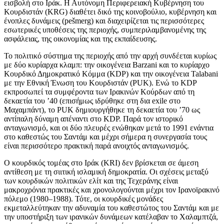
εισβολή στο Ιράκ. Η Αυτόνομη Περιφερειακή Κυβέρνηση του
Κουρδιστάν (KRG) διαθέτει δικό της κοινοβούλιο, κυβέρνηση και
ένοπλες δυνάμεις (pešmerg) και διαχειρίζεται τις περισσότερες
εσωτερικές υποθέσεις της περιοχής, συμπεριλαμβανομένης της
ασφάλειας, της οικονομίας και της εκπαίδευσης.
Το πολιτικό σύστημα της περιοχής από την αρχή συνδέεται κυρίως
με δύο κυρίαρχα κλαμπ: την οικογένεια Barzani και το κυρίαρχο
Κουρδικό Δημοκρατικό Κόμμα (KDP) και την οικογένεια Talabani
με την Εθνική Ένωση του Κουρδιστάν (PUK). Ενώ το KDP
εκπροσωπεί τα συμφέροντα των Ιρακινών Κούρδων από τη
δεκαετία του ’40 (επισήμως ιδρύθηκε στη δια exile στο
Μαχαμπάντ), το PUK δημιουργήθηκε τη δεκαετία του ’70 ως
αντίπαλη δύναμη απέναντι στο KDP. Παρά τον ιστορικό
ανταγωνισμό, και οι δύο πλευρές ενώθηκαν μετά το 1991 ενάντια
στο καθεστώς του Σαντάμ και μέχρι σήμερα η συνεργασία τους
είναι περισσότερο πρακτική παρά ανοιχτός ανταγωνισμός.
Ο κουρδικός τομέας στο Ιράκ (KRI) δεν βρίσκεται σε άμεση
αντίθεση με τη σιιτική ισλαμική δημοκρατία. Οι σχέσεις μεταξύ
των κουρδικών πολιτικών ελίτ και της Τεχεράνης είναι
μακροχρόνια πρακτικές και χρονολογούνται μέχρι τον Ιρανοϊρακινό
πόλεμο (1980–1988). Τότε, οι κουρδικές μονάδες
εκμεταλλεύτηκαν την αδυναμία του καθεστώτος του Σαντάμ και με
την υποστήριξη των ιρανικών δυνάμεων κατέλαβαν το Χαλαμπτζά,