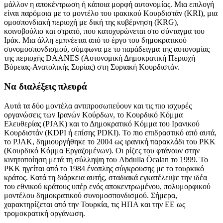
μάλλον η αποκέντρωση ή κάποια μορφή αυτονομίας. Μια επιλογή
είναι παρόμοια με το μοντέλο του ιρακικού Κουρδιστάν (KRI), μια
ομοσπονδιακή περιοχή με δική της κυβέρνηση (KRG),
κοινοβούλιο και στρατό, που κατοχυρώνεται στο σύνταγμα του
Ιράκ. Μια άλλη εμπνέεται από το έργο του δημοκρατικού
συνομοσπονδισμού, σύμφωνα με το παράδειγμα της αυτονομίας
της περιοχής DAANES (Αυτονομική Δημοκρατική Περιοχή
Βόρειας-Ανατολικής Συρίας) στη Συριακή Κουρδιστάν.
Να διαλέξεις πλευρά
Αυτά τα δύο μοντέλα αντιπροσωπεύουν και τις πιο ισχυρές
οργανώσεις των Ιρανών Κούρδων, το Κουρδικό Κόμμα
Ελευθερίας (PJAK) και το Δημοκρατικό Κόμμα του Ιρανικού
Κουρδιστάν (KDPI ή επίσης PDKI). Το πιο επιδραστικό από αυτά,
το PJAK, δημιουργήθηκε το 2004 ως ιρανική παρακλάδι του PKK
(Κουρδικό Κόμμα Εργαζομένων). Οι ρίζες του φτάνουν στην
κινητοποίηση μετά τη σύλληψη του Abdulla Öcalan το 1999. Το
PKK ηγείται από το 1984 ένοπλης σύγκρουσης με το τουρκικό
κράτος. Κατά τη διάρκεια αυτής, σταδιακά εγκατέλειψε την ιδέα
του εθνικού κράτους υπέρ ενός αποκεντρωμένου, πολυμορφικού
μοντέλου δημοκρατικού συνομοσπονδισμού. Σήμερα,
χαρακτηρίζεται από την Τουρκία, τις ΗΠΑ και την ΕΕ ως
τρομοκρατική οργάνωση.