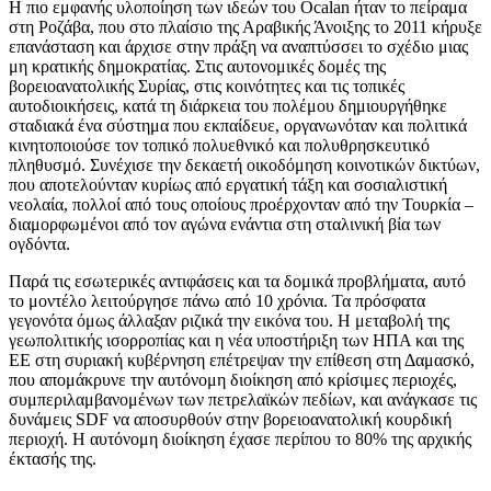
Η πιο εμφανής υλοποίηση των ιδεών του Öcalan ήταν το πείραμα
στη Ροζάβα, που στο πλαίσιο της Αραβικής Άνοιξης το 2011 κήρυξε
επανάσταση και άρχισε στην πράξη να αναπτύσσει το σχέδιο μιας
μη κρατικής δημοκρατίας. Στις αυτονομικές δομές της
βορειοανατολικής Συρίας, στις κοινότητες και τις τοπικές
αυτοδιοικήσεις, κατά τη διάρκεια του πολέμου δημιουργήθηκε
σταδιακά ένα σύστημα που εκπαίδευε, οργανωνόταν και πολιτικά
κινητοποιούσε τον τοπικό πολυεθνικό και πολυθρησκευτικό
πληθυσμό. Συνέχισε την δεκαετή οικοδόμηση κοινοτικών δικτύων,
που αποτελούνταν κυρίως από εργατική τάξη και σοσιαλιστική
νεολαία, πολλοί από τους οποίους προέρχονταν από την Τουρκία –
διαμορφωμένοι από τον αγώνα ενάντια στη σταλινική βία των
ογδόντα.
Παρά τις εσωτερικές αντιφάσεις και τα δομικά προβλήματα, αυτό
το μοντέλο λειτούργησε πάνω από 10 χρόνια. Τα πρόσφατα
γεγονότα όμως άλλαξαν ριζικά την εικόνα του. Η μεταβολή της
γεωπολιτικής ισορροπίας και η νέα υποστήριξη των ΗΠΑ και της
ΕΕ στη συριακή κυβέρνηση επέτρεψαν την επίθεση στη Δαμασκό,
που απομάκρυνε την αυτόνομη διοίκηση από κρίσιμες περιοχές,
συμπεριλαμβανομένων των πετρελαϊκών πεδίων, και ανάγκασε τις
δυνάμεις SDF να αποσυρθούν στην βορειοανατολική κουρδική
περιοχή. Η αυτόνομη διοίκηση έχασε περίπου το 80% της αρχικής
έκτασής της.