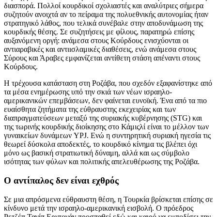
διασπορά. Πολλοί κουρδικοί σχολιαστές και αναλύτριες σήμερα
συζητούν ανοιχτά αν το πείραμα της πολυεθνικής αυτονομίας ήταν
στρατηγικό λάθος, που τελικά συνέβαλε στην αποδυνάμωση της
κουρδικής θέσης. Σε συζητήσεις με φίλους, παρατηρώ επίσης
αυξανόμενη οργή: ανάμεσα στους Κούρδους ενισχύονται οι
αντιαραβικές και αντιισλαμικές διαθέσεις, ενώ ανάμεσα στους
Σύρους και Άραβες εμφανίζεται αντίθετη στάση απέναντι στους
Κούρδους.
Η τρέχουσα κατάσταση στη Ροζάβα, που σχεδόν εξαφανίστηκε από
τα μέσα ενημέρωσης υπό την σκιά των νέων ισραηλο-
αμερικανικών επεμβάσεων, δεν φαίνεται ευνοϊκή. Ένα από τα πιο
ευαίσθητα ζητήματα της εύθραυστης εκεχειρίας και των
διαπραγματεύσεων μεταξύ της συριακής κυβέρνησης (STG) και
της τωρινής κουρδικής διοίκησης στο Κάμιςλί είναι το μέλλον των
γυναικείων δυνάμεων YPJ. Ενώ η συντηρητική συριακή ηγεσία τις
θεωρεί δύσκολα αποδεκτές, το κουρδικό κίνημα τις βλέπει όχι
μόνο ως βασική στρατιωτική δύναμη, αλλά και ως σύμβολο
ισότητας των φύλων και πολιτικής απελευθέρωσης της Ροζάβα.
Ο αντίπαλος δεν είναι εχθρός
Σε μια απρόσμενα εύθραυστη θέση, η Τουρκία βρίσκεται επίσης σε
κίνδυνο μετά την ισραηλο-αμερικανική εισβολή. Ο πρόεδρος
Ρετζέπ Ταγίπ Ερντογάν προσπαθεί εδώ και καιρό να εμποδίσει την