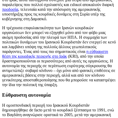
παραλείψεις που πολλοί σχολιαστές και ειδικοί αποκαλούν διαρκή
προδοσία
, τελευταία κατά την απόσυρση της αμερικανικής
υποστήριξης προς τις κουρδικές δυνάμεις στη Συρία υπέρ της
κυβέρνησης στη Δαμασκό.
Η τρέχουσα επιφυλακτικότητα των Ιρανών κουρδικών
οργανώσεων δεν μπορεί να εξηγηθεί μόνο από τον φόβο μιας
ακόμη προδοσίας από την πλευρά των ΗΠΑ. Η συμμαχία των
πολιτικών δυνάμεων του Ιρανικού Κουρδιστάν δεν ενεργεί σε κενό
και λαμβάνει υπόψη της πολλούς άλλους γεωπολιτικούς
παράγοντες. Ένας από τους πιο σημαντικούς είναι
η εύθραυστη
θέση της κουρδικής περιοχής στο Ιράκ
(KRI), από την οποία
δραστηριοποιούνται οι περισσότερες από αυτές τις οργανώσεις. Η
αυτονομία της περιοχής σε περίπτωση ευρύτερης σύγκρουσης θα
αντιμετώπιζε σοβαρό κίνδυνο – όχι μόνο από ιρανικές επιθέσεις σε
αμερικανικές βάσεις στην περιοχή, αλλά και από τον κίνδυνο
γενικότερης αποσταθεροποίησης που θα μπορούσε να καταστρέψει
την ίδια την πολιτική της ύπαρξη.
Εύθραυστη αυτονομία
Η ομοσπονδιακή περιοχή του Ιρακικού Κουρδιστάν
δημιουργήθηκε de facto μετά το κουρδικό ξέσπασμα το 1991, ενώ
το Βαγδάτη αναγνώρισε οριστικά το 2005, μετά την αμερικανική