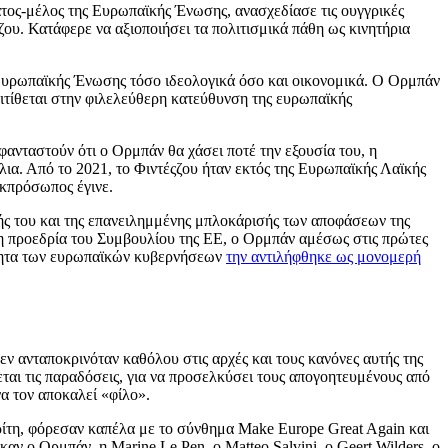
τος-μέλος της Ευρωπαϊκής Ένωσης, ανασχεδίασε τις ουγγρικές
ου. Κατάφερε να αξιοποιήσει τα πολιτισμικά πάθη ως κινητήρια
ς Ευρωπαϊκής Ένωσης τόσο ιδεολογικά όσο και οικονομικά. Ο Ορμπάν
πιτίθεται στην φιλελεύθερη κατεύθυνση της ευρωπαϊκής
 φανταστούν ότι ο Ορμπάν θα χάσει ποτέ την εξουσία του, η
ια. Από το 2021, το Φιντέςζου ήταν εκτός της Ευρωπαϊκής Λαϊκής
εκπρόσωπος έγινε.
ής του και της επανειλημμένης μπλοκάρισής των αποφάσεων της
νη προεδρία του Συμβουλίου της ΕΕ, ο Ορμπάν αμέσως στις πρώτες
ότητα των ευρωπαϊκών κυβερνήσεων
την αντιλήφθηκε ως μονομερή
ν ανταποκρινόταν καθόλου στις αρχές και τους κανόνες αυτής της
εται τις παραδόσεις, για να προσελκύσει τους απογοητευμένους από
να τον αποκαλεί «φίλο».
τη, φόρεσαν καπέλα με το σύνθημα Make Europe Great Again και
καν ο Ορμπάν, η Marine Le Pen, ο Matteo Salvini, ο Geert Wilders, ο