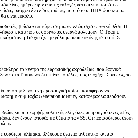
ν λίγες ημέρες πριν από τις εκλογές και υπενθύμισε ότι ο
πίσης, υπάρχει ένα είδος τρύπας, που τόσο οι ΗΠΑ όσο και τα
θα είναι εύκολο.
υποδομές, βρίσκονται τώρα σε μια εντελώς σχιζοφρενική θέση. Η
λήρωση, κάτι που οι σοβινιστές ενεργά πολεμούν. Ο Τραμπ,
υλάχιστον η Τσεχία έχει μεγάλο μερίδιο ευθύνης σε αυτό. Σε
 ολόκληρο το κέντρο της ευρωπαϊκής ακροδεξιάς, που ξαφνικά
ήλωσε στο Euronews ότι «είναι το τέλος μιας εποχής». Συνεπώς, το
ετία, από την λεγόμενη προσφυγική κρίση, κατάφεραν να
ν διάσημη συμμαχία Generation Identity, κατάφεραν να περάσουν
δαίας και πιο κομψής πολιτικής ελίτ, όλες οι προηγούμενες αξίες
άκια, δεν έχουν τατουάζ με θέματα των SS. Οι περισσότεροι έχουν
υρώπη.
σε ευρύτερη κλίμακα, βλέπουμε ένα πιο ανθεκτικό και πιο