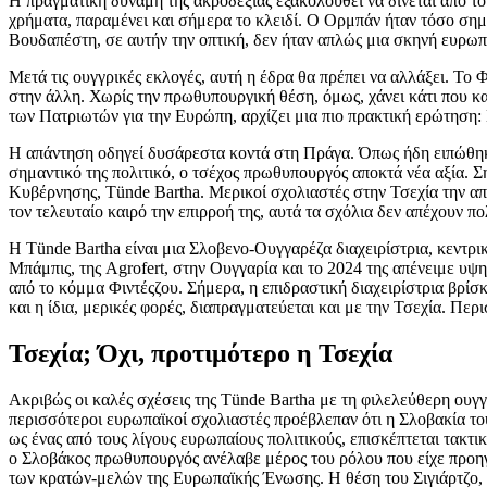
Η πραγματική δύναμη της ακροδεξιάς εξακολουθεί να δίνεται από τ
χρήματα, παραμένει και σήμερα το κλειδί. Ο Ορμπάν ήταν τόσο σημα
Βουδαπέστη, σε αυτήν την οπτική, δεν ήταν απλώς μια σκηνή ευρωπα
Μετά τις ουγγρικές εκλογές, αυτή η έδρα θα πρέπει να αλλάξει. Το
στην άλλη. Χωρίς την πρωθυπουργική θέση, όμως, χάνει κάτι που κ
των Πατριωτών για την Ευρώπη, αρχίζει μια πιο πρακτική ερώτηση: 
Η απάντηση οδηγεί δυσάρεστα κοντά στη Πράγα. Όπως ήδη ειπώθηκε
σημαντικό της πολιτικό, ο τσέχος πρωθυπουργός αποκτά νέα αξία. Ση
Κυβέρνησης, Tünde Bartha. Μερικοί σχολιαστές στην Τσεχία την απο
τον τελευταίο καιρό την επιρροή της, αυτά τα σχόλια δεν απέχουν πο
Η Tünde Bartha είναι μια Σλοβενo-Ουγγαρέζα διαχειρίστρια, κεντρι
Μπάμπις, της Agrofert, στην Ουγγαρία και το 2024 της απένειμε υψ
από το κόμμα Φιντέςζου. Σήμερα, η επιδραστική διαχειρίστρια βρίσ
και η ίδια, μερικές φορές, διαπραγματεύεται και με την Τσεχία. Π
Τσεχία; Όχι, προτιμότερο η Τσεχία
Ακριβώς οι καλές σχέσεις της Tünde Bartha με τη φιλελεύθερη ουγγ
περισσότεροι ευρωπαϊκοί σχολιαστές προέβλεπαν ότι η Σλοβακία του 
ως ένας από τους λίγους ευρωπαίους πολιτικούς, επισκέπτεται τακ
ο Σλοβάκος πρωθυπουργός ανέλαβε μέρος του ρόλου που είχε προηγο
των κρατών-μελών της Ευρωπαϊκής Ένωσης. Η θέση του Σιγιάρτζο, ω