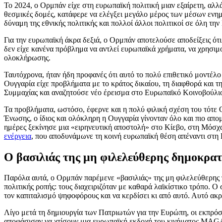
Το 2024, ο Ορμπάν είχε στη ευρωπαϊκή πολιτική μιαν εξαίρετη, α
θεσμικές δομές, κατάφερε να ελέγξει μεγάλο μέρος των μέσων ενημ
δύναμη της εθνικής πολιτικής και πολλοί άλλοι πολιτικοί σε όλη τ
Για την ευρωπαϊκή άκρα δεξιά, ο Ορμπάν αποτελούσε αποδείξεις ότ
δεν είχε κανένα πρόβλημα να αντλεί ευρωπαϊκά χρήματα, να χρησιμ
ολοκλήρωσης.
Ταυτόχρονα, ήταν ήδη προφανές ότι αυτό το πολύ επιθετικό μοντέλο 
Ουγγαρία είχε προβλήματα με το κράτος δικαίου, τη διαφθορά και τ
Συμμαχίας και αναζητούσε νέο έρεισμα στο Ευρωπαϊκό Κοινοβούλιο
Τα προβλήματα, ωστόσο, έφερνε και η πολύ φιλική σχέση του τότε
Ένωσης, ο ίδιος και ολόκληρη η Ουγγαρία γίνονταν όλο και πιο απ
ημέρες ξεκίνησε μια «ειρηνευτική αποστολή» στο Κίεβο, στη Μόσχ
ενέργεια
, που αποδυνάμωνε τη κοινή ευρωπαϊκή θέση απέναντι στη 
Ο βασιλιάς της μη φιλελεύθερης δημοκρατ
Παρόλα αυτά, ο Ορμπάν παρέμενε «βασιλιάς» της μη φιλελεύθερης πο
πολιτικής ροπής: τους διαχειριζόταν με καθαρά λαϊκίστικο τρόπο. Ο
τον καπιταλισμό ψηφοφόρους και να κερδίσει κι από αυτό. Αυτό ακρι
Λίγο μετά τη δημιουργία των Πατριωτών για την Ευρώπη, οι εκπρ
αποφάσισαν να χτίσουν μια ευρωπαϊκή εκδοχή του κινήματος MAGA