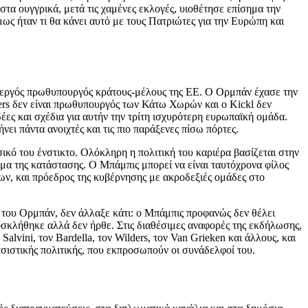
τα ουγγρικά, μετά τις χαμένες εκλογές, υιοθέτησε επίσημα την
μως ήταν τι θα κάνει αυτό με τους Πατριώτες για την Ευρώπη και
 ενεργός πρωθυπουργός κράτους-μέλους της ΕΕ. Ο Ορμπάν έχασε την
ders δεν είναι πρωθυπουργός των Κάτω Χωρών και ο Kickl δεν
ιδέες και σχέδια για αυτήν την τρίτη ισχυρότερη ευρωπαϊκή ομάδα.
ει πάντα ανοιχτές και τις πιο παράξενες πίσω πόρτες.
ικό του ένστικτο. Ολόκληρη η πολιτική του καριέρα βασίζεται στην
θύμα της κατάστασης. Ο Μπάμπις μπορεί να είναι ταυτόχρονα φίλος
ων, και πρόεδρος της κυβέρνησης με ακροδεξιές ομάδες στο
η του Ορμπάν, δεν άλλαξε κάτι: ο Μπάμπις προφανώς δεν θέλει
οσκλήθηκε αλλά δεν ήρθε. Στις διαθέσιμες αναφορές της εκδήλωσης,
ini, τον Bardella, τον Wilders, τον Van Grieken και άλλους, και
τσιστικής πολιτικής, που εκπροσωπούν οι συνάδελφοί του.