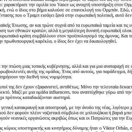
χαρακτήρισε την ομιλία του Vance ως ανοιχτή υποστήριξη στον Ορμπά
κή, ενώ ο ίδιος στο βήμα καλούσε σε επανεκλογή του Ορμπάν. Εδώ, ε
τασης που ο Τραμπ εισάγει ξανά στην ευρωπαϊκή πολιτική, αυτό δεν 
αϊκής Ένωσης, αν και τρώνε συχνά από τα ευρωπαϊκά ταμεία και τις 
χυση των εθνικών κρατών, αλλά η μεγαλύτερη δυνατή ευρωπαϊκή ολοκ
 ευρωπαϊκά κράτη συμβάλλουν στον προϋπολογισμό της άμυνας. Και το
ν πρωθυπουργική καρέκλα, ο ίδιος δεν έχει να δικαιολογηθεί.
α την πτώση μιας τοπικής κυβέρνησης, αλλά και για μια αναταραχή σε
ι ευρωβουλευτές αυτής της ομάδας. Ένας από αυτούς, για παράδειγμα, δ
ιατηρήσουν την διεθνή τους νομιμότητα.
ωποί της δεν έχουν εξαφανιστεί, αντιθέτως. Μόνο την τελευταία δεκα
δεκτό. Μαζί με μια ομάδα influencers, που αναπτύχθηκε γύρω από τη
χρι πρότινος καταδικάζονταν αυστηρά.
ενική κατακραυγή και αποστροφή, με την άνοδο της νέας, λιγότερο χυ
μού δεν φορούν πλέον ναζιστικά σύμβολα σε μπλουζάκια ή βαριά μποτ
γούν νεανικές οργανώσεις ακριβώς όπως και οι Πατριώτες για την Ε
ς κύριος υποστηρικτής και κινητήριος δύναμης ήταν ο Viktor Orbán, 