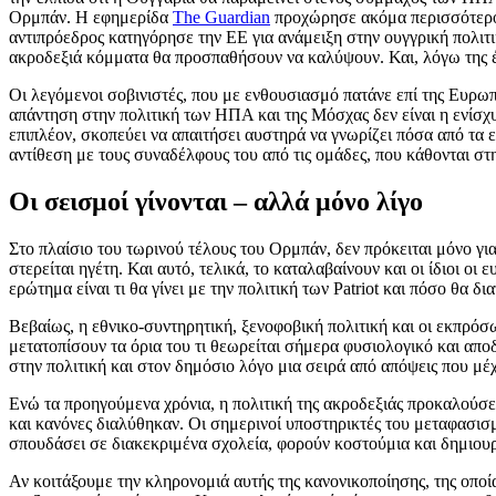
Ορμπάν. Η εφημερίδα
The Guardian
προχώρησε ακόμα περισσότερο: 
αντιπρόεδρος κατηγόρησε την ΕΕ για ανάμειξη στην ουγγρική πολιτι
ακροδεξιά κόμματα θα προσπαθήσουν να καλύψουν. Και, λόγω της έν
Οι λεγόμενοι σοβινιστές, που με ενθουσιασμό πατάνε επί της Ευρωπ
απάντηση στην πολιτική των ΗΠΑ και της Μόσχας δεν είναι η ενίσ
επιπλέον, σκοπεύει να απαιτήσει αυστηρά να γνωρίζει πόσα από τα
αντίθεση με τους συναδέλφους του από τις ομάδες, που κάθονται στη
Οι σεισμοί γίνονται – αλλά μόνο λίγο
Στο πλαίσιο του τωρινού τέλους του Ορμπάν, δεν πρόκειται μόνο γι
στερείται ηγέτη. Και αυτό, τελικά, το καταλαβαίνουν και οι ίδιοι ο
ερώτημα είναι τι θα γίνει με την πολιτική των Patriot και πόσο θα δ
Βεβαίως, η εθνικο-συντηρητική, ξενοφοβική πολιτική και οι εκπρόσ
μετατοπίσουν τα όρια του τι θεωρείται σήμερα φυσιολογικό και απο
στην πολιτική και στον δημόσιο λόγο μια σειρά από απόψεις που μέ
Ενώ τα προηγούμενα χρόνια, η πολιτική της ακροδεξιάς προκαλούσε γ
και κανόνες διαλύθηκαν. Οι σημερινοί υποστηρικτές του μεταφασισ
σπουδάσει σε διακεκριμένα σχολεία, φορούν κοστούμια και δημιουρ
Αν κοιτάξουμε την κληρονομιά αυτής της κανονικοποίησης, της οποία