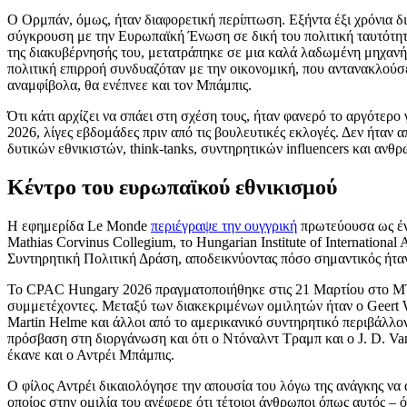
Ο Ορμπάν, όμως, ήταν διαφορετική περίπτωση. Εξήντα έξι χρόνια δ
σύγκρουση με την Ευρωπαϊκή Ένωση σε δική του πολιτική ταυτότητα.
της διακυβέρνησής του, μετατράπηκε σε μια καλά λαδωμένη μηχανή 
πολιτική επιρροή συνδυαζόταν με την οικονομική, που αντανακλού
αναμφίβολα, θα ενέπνεε και τον Μπάμπις.
Ότι κάτι αρχίζει να σπάει στη σχέση τους, ήταν φανερό το αργότε
2026, λίγες εβδομάδες πριν από τις βουλευτικές εκλογές. Δεν ήταν
δυτικών εθνικιστών, think-tanks, συντηρητικών influencers και αν
Κέντρο του ευρωπαϊκού εθνικισμού
Η εφημερίδα Le Monde
περιέγραψε την ουγγρική
πρωτεύουσα ως ένα
Mathias Corvinus Collegium, το Hungarian Institute of International 
Συντηρητική Πολιτική Δράση, αποδεικνύοντας πόσο σημαντικός ήταν
Το CPAC Hungary 2026 πραγματοποιήθηκε στις 21 Μαρτίου στο M
συμμετέχοντες. Μεταξύ των διακεκριμένων ομιλητών ήταν ο Geert Wi
Martin Helme και άλλοι από το αμερικανικό συντηρητικό περιβάλλ
πρόσβαση στη διοργάνωση και ότι ο Ντόναλντ Τραμπ και ο J. D. V
έκανε και ο Αντρέι Μπάμπις.
Ο φίλος Αντρέι δικαιολόγησε την απουσία του λόγω της ανάγκης ν
οποίος στην ομιλία του ανέφερε ότι τέτοιοι άνθρωποι όπως αυτός –