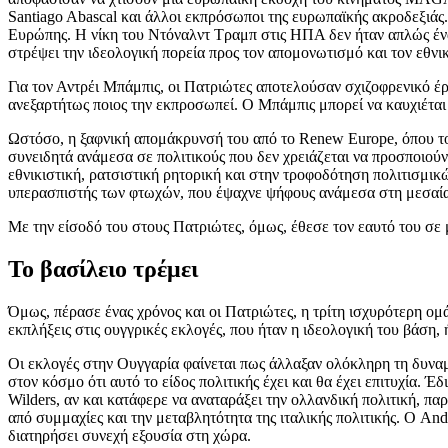
Santiago Abascal και άλλοι εκπρόσωποι της ευρωπαϊκής ακροδεξιάς.
Ευρώπης. Η νίκη του Ντόναλντ Τραμπ στις ΗΠΑ δεν ήταν απλώς ένα γ
στρέψει την ιδεολογική πορεία προς τον απομονωτισμό και τον εθνι
Για τον Αντρέι Μπάμπις, οι Πατριώτες αποτελούσαν σχιζοφρενικό έργο
ανεξαρτήτως ποιος την εκπροσωπεί. Ο Μπάμπις μπορεί να καυχιέται
Ωστόσο, η ξαφνική απομάκρυνσή του από το Renew Europe, όπου το
συνειδητά ανάμεσα σε πολιτικούς που δεν χρειάζεται να προσποιούντα
εθνικιστική, ρατσιστική ρητορική και στην τροφοδότηση πολιτισμικ
υπερασπιστής των φτωχών, που έψαχνε ψήφους ανάμεσα στη μεσαία 
Με την είσοδό του στους Πατριώτες, όμως, έθεσε τον εαυτό του σε μ
Το βασίλειο τρέμει
Όμως, πέρασε ένας χρόνος και οι Πατριώτες, η τρίτη ισχυρότερη ομά
εκπλήξεις στις ουγγρικές εκλογές, που ήταν η ιδεολογική του βάση, 
Οι εκλογές στην Ουγγαρία φαίνεται πως άλλαξαν ολόκληρη τη δυναμ
στον κόσμο ότι αυτό το είδος πολιτικής έχει και θα έχει επιτυχία. 
Wilders, αν και κατάφερε να αναταράξει την ολλανδική πολιτική, π
από συμμαχίες και την μεταβλητότητα της ιταλικής πολιτικής. Ο And
διατηρήσει συνεχή εξουσία στη χώρα.