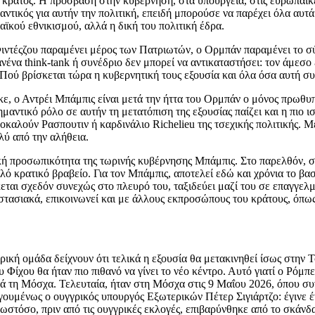
ο κράτος. Η πρόσβαση στην κυβέρνηση, στα υπουργεία, στις ευρωπαϊκ
ντικός για αυτήν την πολιτική, επειδή μπορούσε να παρέχει όλα αυτ
ϊκού εθνικισμού, αλλά η δική του πολιτική έδρα.
 Φιντέςζου παραμένει μέρος των Πατριωτών, ο Ορμπάν παραμένει το σύ
ανένα think-tank ή συνέδριο δεν μπορεί να αντικαταστήσει: τον άμε
Πού βρίσκεται τώρα η κυβερνητική τους εξουσία και όλα όσα αυτή συ
, ο Αντρέι Μπάμπις είναι μετά την ήττα του Ορμπάν ο μόνος πρωθυπ
μαντικό ρόλο σε αυτήν τη μετατόπιση της εξουσίας παίζει και η πιο 
καλούν Ρασπουτιν ή καρδινάλιο Richelieu της τσεχικής πολιτικής. Μ
λύ από την αλήθεια.
κή προσωπικότητα της τωρινής κυβέρνησης Μπάμπις. Στο παρελθόν, συ
ηλό κρατικό βραβείο. Για τον Μπάμπις, αποτελεί εδώ και χρόνια το 
κεται σχεδόν συνεχώς στο πλευρό του, ταξιδεύει μαζί του σε επαγγε
εριστασιακά, επικοινωνεί και με άλλους εκπροσώπους του κράτους, όπ
ρική ομάδα δείχνουν ότι τελικά η εξουσία θα μετακινηθεί ίσως στην 
Φίχου θα ήταν πιο πιθανό να γίνει το νέο κέντρο. Αυτό γιατί ο Ρόμπ
τικά τη Μόσχα. Τελευταία, ήταν στη Μόσχα στις 9 Μαΐου 2026, όπου 
υμένως ο ουγγρικός υπουργός Εξωτερικών Πέτερ Σιγιάρτζο: έγινε έν
στόσο, πριν από τις ουγγρικές εκλογές, επιβαρύνθηκε από το σκάνδα