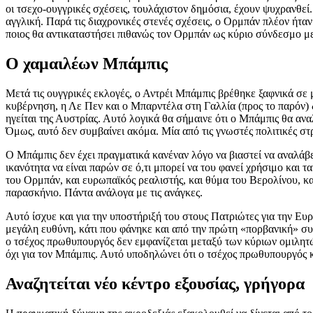
οι τσεχο-ουγγρικές σχέσεις, τουλάχιστον δημόσια, έχουν ψυχρανθεί
αγγλική. Παρά τις διαχρονικές στενές σχέσεις, ο Ορμπάν πλέον ήταν
ποιος θα αντικαταστήσει πιθανώς τον Ορμπάν ως κύριο σύνδεσμο μ
Ο χαμαιλέων Μπάμπις
Μετά τις ουγγρικές εκλογές, ο Αντρέι Μπάμπις βρέθηκε ξαφνικά σε
κυβέρνηση, η Λε Πεν και ο Μπαρντέλα στη Γαλλία (προς το παρόν) δ
ηγείται της Αυστρίας. Αυτό λογικά θα σήμαινε ότι ο Μπάμπις θα αναλ
Όμως, αυτό δεν συμβαίνει ακόμα. Μία από τις γνωστές πολιτικές στρ
Ο Μπάμπις δεν έχει πραγματικά κανέναν λόγο να βιαστεί να αναλάβε
ικανότητα να είναι παρών σε ό,τι μπορεί να του φανεί χρήσιμο και 
του Ορμπάν, και ευρωπαϊκός ρεαλιστής, και θύμα του Βερολίνου, κ
παρασκήνιο. Πάντα ανάλογα με τις ανάγκες.
Αυτό ίσχυε και για την υποστήριξή του στους Πατριώτες για την Ε
μεγάλη ευθύνη, κάτι που φάνηκε και από την πρώτη «πορβανική» συ
ο τσέχος πρωθυπουργός δεν εμφανίζεται μεταξύ των κύριων ομιλητών
όχι για τον Μπάμπις. Αυτό υποδηλώνει ότι ο τσέχος πρωθυπουργός κ
Αναζητείται νέο κέντρο εξουσίας, γρήγορα