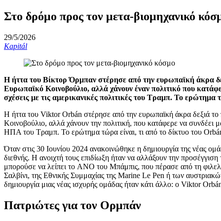
Στο δρόμο προς τον μετα-βιομηχανικό κόσ
29/5/2026
Kapitál
Η ήττα του Βίκτορ Όρμπαν στέρησε από την ευρωπαϊκή άκρα δεξ
Ευρωπαϊκό Κοινοβούλιο, αλλά χάνουν έναν πολιτικό που κατάφε
σχέσεις με τις αμερικανικές πολιτικές του Τραμπ. Το ερώτημα 
Η ήττα του Viktor Orbán στέρησε από την ευρωπαϊκή άκρα δεξιά το
Κοινοβούλιο, αλλά χάνουν την πολιτική, που κατάφερε να συνδέει μ
ΗΠΑ του Τραμπ. Το ερώτημα τώρα είναι, τι από το δίκτυο του Orbá
Όταν στις 30 Ιουνίου 2024 ανακοινώθηκε η δημιουργία της νέας ο
διεθνής. Η ανοιχτή τους επιδίωξη ήταν να αλλάξουν την προσέγγιση
μπορούσε να λείπει το ANO του Μπάμπις, που πέρασε από τη φιλελ
Σαλβίνι, της Εθνικής Συμμαχίας της Marine Le Pen ή των αυστριακώ
δημιουργία μιας νέας ισχυρής ομάδας ήταν κάτι άλλο: ο Viktor Orbá
Πατριώτες για τον Ορμπάν