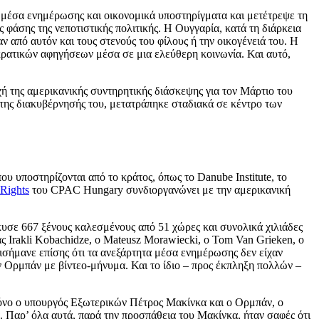
ά μέσα ενημέρωσης και οικονομικά υποστηρίγματα και μετέτρεψε τη
φάσης της νεποτιστικής πολιτικής. Η Ουγγαρία, κατά τη διάρκεια
από αυτόν και τους στενούς του φίλους ή την οικογένειά του. Η
κρατικών αφηγήσεων μέσα σε μια ελεύθερη κοινωνία. Και αυτό,
ή της αμερικανικής συντηρητικής διάσκεψης για τον Μάρτιο του
α της διακυβέρνησής του, μετατράπηκε σταδιακά σε κέντρο των
υ υποστηρίζονται από το κράτος, όπως το Danube Institute, το
 Rights
του CPAC Hungary συνδιοργανώνει με την αμερικανική
κυσε 667 ξένους καλεσμένους από 51 χώρες και συνολικά χιλιάδες
ς Irakli Kobachidze, ο Mateusz Morawiecki, ο Tom Van Grieken, ο
ισήμανε επίσης ότι τα ανεξάρτητα μέσα ενημέρωσης δεν είχαν
 Ορμπάν με βίντεο-μήνυμα. Και το ίδιο – προς έκπληξη πολλών –
μόνο ο υπουργός Εξωτερικών Πέτρος Μακίνκα και ο Ορμπάν, ο
α. Παρ’ όλα αυτά, παρά την προσπάθεια του Μακίνκα, ήταν σαφές ότι