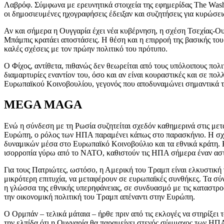
Λαβρόφ. Σύμφωνα με ερευνητικά στοιχεία της εφημερίδας The Washi
οι δημοσιευμένες ηχογραφήσεις έδειξαν και συζητήσεις για κυρώσει
Αν και σήμερα η Ουγγαρία έχει νέα κυβέρνηση, η σχέση Τσεχίας-Ουγ
Μπάμπις κρατάει αποστάσεις. Η θέση και η επιρροή της βασικής του 
καλές σχέσεις με τον πρώην πολιτικό του πρότυπο.
Ο Φίχος, αντίθετα, πιθανώς δεν θεωρείται από τους υπόλοιπους πολι
διαμαρτυρίες εναντίον του, όσο και αν είναι κουραστικές και σε πο
Ευρωπαϊκού Κοινοβουλίου, γεγονός που αποδυναμώνει σημαντικά τ
MEGA MAGA
Ενώ η σύνδεση με τη Ρωσία συζητείται σχεδόν καθημερινά στις μετ
Ευρώπη, ο ρόλος των ΗΠΑ παραμένει κάπως στο παρασκήνιο. Η σχέσ
δυναμικών μέσα στο Ευρωπαϊκό Κοινοβούλιο και τα εθνικά κράτη. Κ
ισορροπία γύρω από το ΝΑΤΟ, καθιστούν τις ΗΠΑ σήμερα έναν ασ
Για τους Πατριώτες, ωστόσο, η Αμερική του Τραμπ είναι ελκυστική γ
μικρότερη επιτυχία, να μεταφέρουν σε ευρωπαϊκές συνθήκες. Τα σύν
η γλώσσα της εθνικής υπερηφάνειας, σε συνδυασμό με τις καταστρ
την οικονομική πολιτική του Τραμπ απέναντι στην Ευρώπη.
Ο Ορμπάν – τελικά μάταια – ήρθε πριν από τις εκλογές να στηρίξει 
την ελπίδα ότι η Ουγγαρία θα παραμείνει στενός σύμμαχος των ΗΠΑ.