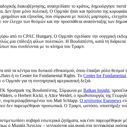
ιαδοχικής διακυβέρνησης, ανασχεδίασε το κράτος, δημιούργησε πιστ
 Δεν ήταν μόνο πολιτική. Ο Ορμπάν ήταν και πρότυπο της κορυφαίας 
χρημάτων και εξουσίας, που σύμφωνα με πολλές μαρτυρίες, ελεγχόταν 
σε τον έλεγχο των θεσμών και την προσπάθεια ανασύνταξης των δημο
ρο γύρω από το CPAC Hungary. Ο Ορμπάν σχεδίασε την ουγγρική εκδοχ
 απλώς μια επίδειξη φίλων πολιτικών. Η Βουδαπέστη, κατά τη διάρκει
θρώπων που συνδέονται με το κίνημα του Τραμπ.
 από τα κέντρα του δυτικού εθνικισμού, όπου έπαιξαν ρόλο θεσμοί πο
Affairs ή το Center for Fundamental Rights. Το
Center for Fundamental
 ο Ορμπάν για τη συντηρητική αμερικανική δεξιά.
TK Sportpark της Βουδαπέστης. Σύμφωνα με
Balkan Insight
, προσέλ
lders, ο Herbert Kickl, η Alice Weidel, ο πρωθυπουργός της Γεωργία
ον, συμπεριλαμβανομένου του Matt Schlapp.
Ο ιστότοπος Euronews
επ
ance δεν παρευρέθηκαν προσωπικά. Ο Τραμπ, ωστόσο, υποστήριξε τον
α αντιμετωπίσει σοβαρά εσωτερικά ζητήματα, και έτσι παρευρέθηκαν 
 όπως ο Μιχαήλ Άγγελος – γεννιούνται μία φορά στα πεντακόσια χρόνι