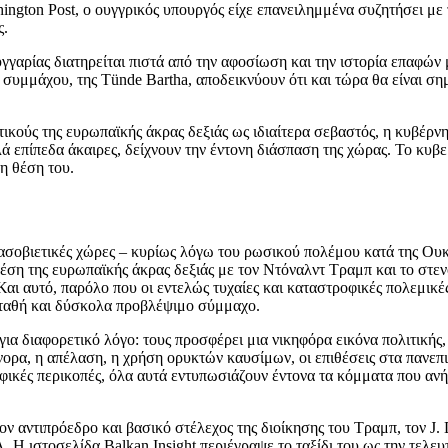
ngton Post, ο ουγγρικός υπουργός είχε επανειλημμένα συζητήσει με 
ς.
γαρίας διατηρείται πιστά από την αφοσίωση και την ιστορία επαφών 
συμμάχου, της Tünde Bartha, αποδεικνύουν ότι και τώρα θα είναι σημ
τικούς της ευρωπαϊκής άκρας δεξιάς ως ιδιαίτερα σεβαστός, η κυβέρν
λλά επίπεδα άκαιρες, δείχνουν την έντονη διάσπαση της χώρας. Το κυ
η θέση του.
ασοβιετικές χώρες – κυρίως λόγω του ρωσικού πολέμου κατά της Ουκρ
η της ευρωπαϊκής άκρας δεξιάς με τον Ντόναλντ Τραμπ και το στενό
αι αυτό, παρόλο που οι εντελώς τυχαίες και καταστροφικές πολεμικές
ταθή και δύσκολα προβλέψιμο σύμμαχο.
ια διαφορετικό λόγο: τους προσφέρει μια νικηφόρα εικόνα πολιτικής,
ορα, η απέλαση, η χρήση ορυκτών καυσίμων, οι επιθέσεις στα πανεπι
οφικές περικοπές, όλα αυτά εντυπωσιάζουν έντονα τα κόμματα που α
τον αντιπρόεδρο και βασικό στέλεχος της διοίκησης του Τραμπ, τον J.
 Η ιστοσελίδα Balkan Insight περιέγραψε το ταξίδι του ως την τελε