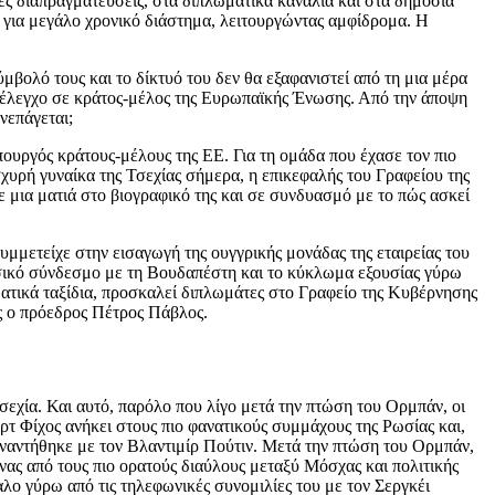
ές διαπραγματεύσεις, στα διπλωματικά κανάλια και στα δημόσια
ά για μεγάλο χρονικό διάστημα, λειτουργώντας αμφίδρομα. Η
μβολό τους και το δίκτυό του δεν θα εξαφανιστεί από τη μια μέρα
σο έλεγχο σε κράτος-μέλος της Ευρωπαϊκής Ένωσης. Από την άποψη
νεπάγεται;
ουργός κράτους-μέλους της ΕΕ. Για τη ομάδα που έχασε τον πιο
ισχυρή γυναίκα της Τσεχίας σήμερα, η επικεφαλής του Γραφείου της
ε μια ματιά στο βιογραφικό της και σε συνδυασμό με το πώς ασκεί
μμετείχε στην εισαγωγή της ουγγρικής μονάδας της εταιρείας του
βασικό σύνδεσμο με τη Βουδαπέστη και το κύκλωμα εξουσίας γύρω
λματικά ταξίδια, προσκαλεί διπλωμάτες στο Γραφείο της Κυβέρνησης
ως ο πρόεδρος Πέτρος Πάβλος.
Τσεχία. Και αυτό, παρόλο που λίγο μετά την πτώση του Ορμπάν, οι
ερτ Φίχος ανήκει στους πιο φανατικούς συμμάχους της Ρωσίας και,
συναντήθηκε με τον Βλαντιμίρ Πούτιν. Μετά την πτώση του Ορμπάν,
ας από τους πιο ορατούς διαύλους μεταξύ Μόσχας και πολιτικής
λο γύρω από τις τηλεφωνικές συνομιλίες του με τον Σεργκέι