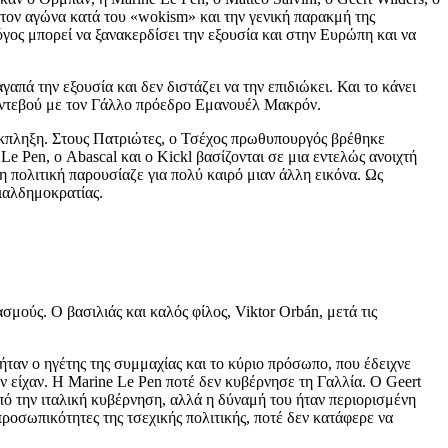
 τον αγώνα κατά του «wokism» και την γενική παρακμή της
γος μπορεί να ξανακερδίσει την εξουσία και στην Ευρώπη και να
απά την εξουσία και δεν διστάζει να την επιδιώκει. Και το κάνει
 ραντεβού με τον Γάλλο πρόεδρο Εμανουέλ Μακρόν.
έκπληξη. Στους Πατριώτες, ο Τσέχος πρωθυπουργός βρέθηκε
Le Pen, ο Abascal και ο Kickl βασίζονται σε μια εντελώς ανοιχτή
 πολιτική παρουσίαζε για πολύ καιρό μιαν άλλη εικόνα. Ως
ιαλδημοκρατίας.
μούς. Ο βασιλιάς και καλός φίλος, Viktor Orbán, μετά τις
ταν ο ηγέτης της συμμαχίας και το κύριο πρόσωπο, που έδειχνε
δεν είχαν. Η Marine Le Pen ποτέ δεν κυβέρνησε τη Γαλλία. Ο Geert
πό την ιταλική κυβέρνηση, αλλά η δύναμή του ήταν περιορισμένη
προσωπικότητες της τσεχικής πολιτικής, ποτέ δεν κατάφερε να