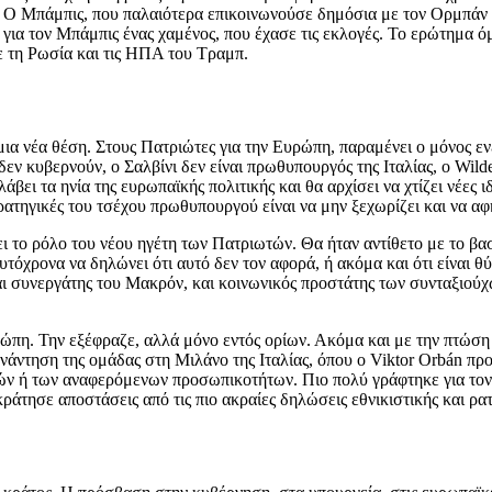
. Ο Μπάμπις, που παλαιότερα επικοινωνούσε δημόσια με τον Ορμπάν σ
 για τον Μπάμπις ένας χαμένος, που έχασε τις εκλογές. Το ερώτημα ό
ε τη Ρωσία και τις ΗΠΑ του Τραμπ.
 μια νέα θέση. Στους Πατριώτες για την Ευρώπη, παραμένει ο μόνος
εν κυβερνούν, ο Σαλβίνι δεν είναι πρωθυπουργός της Ιταλίας, ο Wil
άβει τα ηνία της ευρωπαϊκής πολιτικής και θα αρχίσει να χτίζει νέες 
ατηγικές του τσέχου πρωθυπουργού είναι να μην ξεχωρίζει και να αφήν
ι το ρόλο του νέου ηγέτη των Πατριωτών. Θα ήταν αντίθετο με το βασ
ταυτόχρονα να δηλώνει ότι αυτό δεν τον αφορά, ή ακόμα και ότι είναι 
αι συνεργάτης του Μακρόν, και κοινωνικός προστάτης των συνταξιούχ
υρώπη. Την εξέφραζε, αλλά μόνο εντός ορίων. Ακόμα και με την πτώσ
νάντηση της ομάδας στη Μιλάνο της Ιταλίας, όπου ο Viktor Orbán πρ
 ή των αναφερόμενων προσωπικοτήτων. Πιο πολύ γράφτηκε για τον Salv
ράτησε αποστάσεις από τις πιο ακραίες δηλώσεις εθνικιστικής και ρα