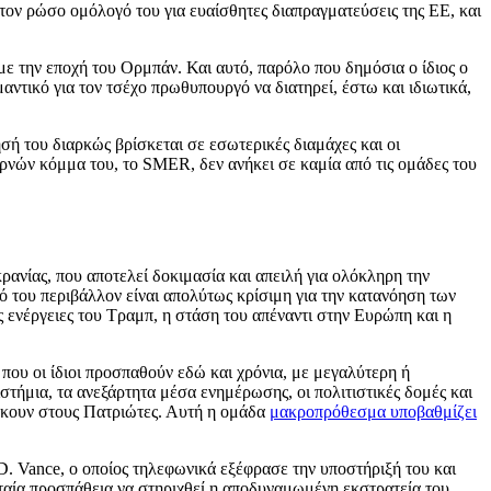
τον ρώσο ομόλογό του για ευαίσθητες διαπραγματεύσεις της ΕΕ, και
με την εποχή του Ορμπάν. Και αυτό, παρόλο που δημόσια ο ίδιος ο
αντικό για τον τσέχο πρωθυπουργό να διατηρεί, έστω και ιδιωτικά,
ησή του διαρκώς βρίσκεται σε εσωτερικές διαμάχες και οι
βερνών κόμμα του, το SMER, δεν ανήκει σε καμία από τις ομάδες του
ανίας, που αποτελεί δοκιμασία και απειλή για ολόκληρη την
 του περιβάλλον είναι απολύτως κρίσιμη για την κατανόηση των
 ενέργειες του Τραμπ, η στάση του απέναντι στην Ευρώπη και η
 που οι ίδιοι προσπαθούν εδώ και χρόνια, με μεγαλύτερη ή
στήμια, τα ανεξάρτητα μέσα ενημέρωσης, οι πολιτιστικές δομές και
νήκουν στους Πατριώτες. Αυτή η ομάδα
μακροπρόθεσμα υποβαθμίζει
 D. Vance, ο οποίος τηλεφωνικά εξέφρασε την υποστήριξή του και
υταία προσπάθεια να στηριχθεί η αποδυναμωμένη εκστρατεία του