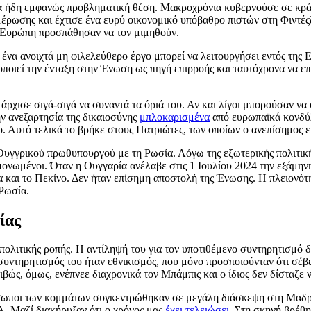
λλά ήδη εμφανώς προβληματική θέση. Μακροχρόνια κυβερνούσε σε κρά
έρωσης και έχτισε ένα ευρύ οικονομικό υπόβαθρο πιστών στη Φιντέςζ
ην Ευρώπη προσπάθησαν να τον μιμηθούν.
ι ένα ανοιχτά μη φιλελεύθερο έργο μπορεί να λειτουργήσει εντός τη
οποιεί την ένταξη στην Ένωση ως πηγή επιρροής και ταυτόχρονα να ε
άρχισε σιγά-σιγά να συναντά τα όριά του. Αν και λίγοι μπορούσαν να
ην ανεξαρτησία της δικαιοσύνης
μπλοκαρισμένα
από ευρωπαϊκά κονδύλ
. Αυτό τελικά το βρήκε στους Πατριώτες, των οποίων ο ανεπίσημος 
 Ουγγρικού πρωθυπουργού με τη Ρωσία. Λόγω της εξωτερικής πολιτικ
ομονωμένοι. Όταν η Ουγγαρία ανέλαβε στις 1 Ιουλίου 2024 την εξάμη
α και το Πεκίνο. Δεν ήταν επίσημη αποστολή της Ένωσης. Η πλειον
Ρωσία.
ίας
λιτικής ροπής. Η αντίληψή του για τον υποτιθέμενο συντηρητισμό δε
 συντηρητισμός του ήταν εθνικισμός, που μόνο προσποιούνταν ότι σέβ
βώς, όμως, ενέπνεε διαχρονικά τον Μπάμπις και ο ίδιος δεν δίσταζε 
όσωποι των κομμάτων συγκεντρώθηκαν σε μεγάλη διάσκεψη στη Μαδρί
. Μαζί διακήρυξαν ότι ο χρόνος μας
έχει τελειώσει
. Στη σκηνή βρέθη