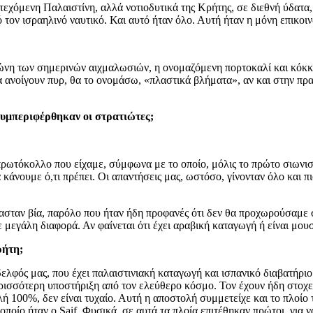
κατεχόμενη Παλαιστίνη, αλλά νοτιοδυτικά της Κρήτης, σε διεθνή ύδατ
πό τον ισραηλινό ναυτικό. Και αυτό ήταν όλο. Αυτή ήταν η μόνη επικοι
 ζώνη των σημερινών αιχμαλωσιών, η ονομαζόμενη πορτοκαλί και κόκκ
 ανοίγουν πυρ, θα το ονομάσω, «πλαστικά βλήματα», αν και στην πρα
συμπεριφέρθηκαν οι στρατιώτες;
ρωτόκολλο που είχαμε, σύμφωνα με το οποίο, μόλις το πρώτο σιωνιστ
κάνουμε ό,τι πρέπει. Οι απαντήσεις μας, ωστόσο, γίνονταν όλο και πι
μασταν βία, παρόλο που ήταν ήδη προφανές ότι δεν θα προχωρούσαμε σ
 μεγάλη διαφορά. Αν φαίνεται ότι έχει αραβική καταγωγή ή είναι μου
ρήτη;
ελφός μας, που έχει παλαιστινιακή καταγωγή και ισπανικό διαβατήριο
περισσότερη υποστήριξη από τον ελεύθερο κόσμο. Τον έχουν ήδη στοχε
ολή 100%, δεν είναι τυχαίο. Αυτή η αποστολή συμμετείχε και το πλο
ποίο ήταν ο Saif. Φυσικά, σε αυτά τα πλοία επιτέθηκαν πρώτοι, για 