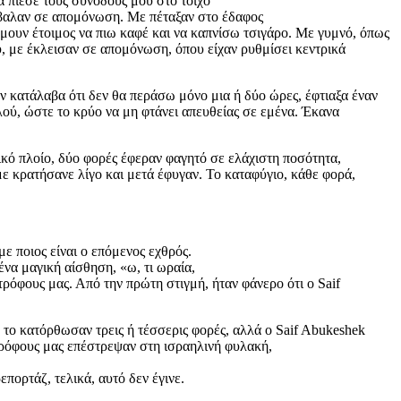
 πίεσε τους συνοδούς μου στο τοίχο
 έβαλαν σε απομόνωση. Με πέταξαν στο έδαφος
ήμουν έτοιμος να πιω καφέ και να καπνίσω τσιγάρο. Με γυμνό, όπως
υ, με έκλεισαν σε απομόνωση, όπου είχαν ρυθμίσει κεντρικά
ν κατάλαβα ότι δεν θα περάσω μόνο μια ή δύο ώρες, έφτιαξα έναν
ού, ώστε το κρύο να μη φτάνει απευθείας σε εμένα. Έκανα
ικό πλοίο, δύο φορές έφεραν φαγητό σε ελάχιστη ποσότητα,
με κρατήσανε λίγο και μετά έφυγαν. Το καταφύγιο, κάθε φορά,
 ποιος είναι ο επόμενος εχθρός.
να μαγική αίσθηση, «ω, τι ωραία,
τρόφους μας. Από την πρώτη στιγμή, ήταν φάνερο ότι ο Saif
το κατόρθωσαν τρεις ή τέσσερις φορές, αλλά ο Saif Abukeshek
τρόφους μας επέστρεψαν στη ισραηλινή φυλακή,
πορτάζ, τελικά, αυτό δεν έγινε.