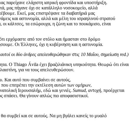
ας παρείχανε ελάχιστη ιατρική φροντίδα και υποστήριξη.
τά, μας πήγανε όχι σε κατάλληλο νοσοκομείο, αλλά
τέβουμε. Εκεί, μας επιστρέψανε τα διαβατήριά μας
νάμεις και αστυνομία, αλλά και μέλη του ισραηλινού στρατού
, οι κάλτσες, τα εσώρουχα, η ζώνη και το πουκάμισο, είναι
 ότι ερχόμαστε από τον στόλο και ήμασταν στο δρόμο
ήσουμε. Οι Έλληνες, όχι η κυβέρνηση και η αστυνομία.
 αυτοί οι δύο άνδρες απελευθερώθηκαν στις 10 Μαΐου, σημείωση red.)
τητα. Ο Thiago Ávila έχει βραζιλιάνικη υπηκοότητα. Θεωρώ ότι είναι
λαιστίνη, για να τους απελευθερώσουν.
υ. Και αυτό που συμβαίνει σε αυτούς,
 που επιτρέπει την εκτέλεση αυτών των ομήρων,
νατολική Ιερουσαλήμ, εδώ και γενιές.
Sumud
,
αντοχή
, προέρχεται
υς σπάσει. Θα γίνουν απλώς πιο αποφασιστικοί.
 θα συμβεί και σε αυτούς. Να μη βγάλει κανείς το μυαλό