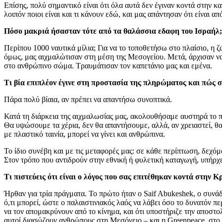
Επίσης, πολύ σημαντικό είναι ότι όλα αυτά δεν έγιναν κοντά στην 
λοιπόν ποιοι είναι και τι κάνουν εδώ, και μας απάντησαν ότι είναι α
Πόσο μακριά ήσασταν τότε από τα θαλάσσια εδαφη του Ισραήλ;
Περίπου 1000 ναυτικά μίλια; Για να το τοποθετήσω στο πλαίσιο, η
όμως, μας αιχμαλώτισαν στη μέση της Μεσογείου. Μετά, άρχισαν να
στο ανθρώπινο σώμα. Τραυμάτισαν τον καπετάνιο μας και εμένα.
Τι βία επιπλέον έγινε στη προστασία της πληρώματος και πώς 
Πάρα πολύ βίαια, αν πρέπει να απαντήσω συνοπτικά.
Κατά τη διάρκεια της αιχμαλωσίας μας, ακολουθήσαμε αυστηρά το π
Θα υψώσουμε τα χέρια, δεν θα απαντήσουμε, αλλά, αν χρειαστεί, θα 
με πλαστικό ταινία, μπορεί να γίνει και ανθρώπινα.
Το ίδιο συνέβη και με τις μεταφορές μας: σε κάθε περίπτωση, δεχό
Στον τρόπο που αντιδρούν στην εθνική ή φυλετική καταγωγή, υπήρχε
Τι πιστεύεις ότι είναι ο λόγος που σας επιτέθηκαν κοντά στην Κ
Ήρθαν για τρία πράγματα. Το πρώτο ήταν ο Saif Abukeshek, ο συνάδ
ό,τι μπορεί, ώστε ο παλαιστινιακός λαός να λάβει όσο το δυνατόν 
να τον απομακρύνουν από το κίνημα, και ότι υποστήριζε την αποστ
αυτοί διασώζουν ανθρώπους στη Μεσόγειο – και η Greenpeace, στο ο