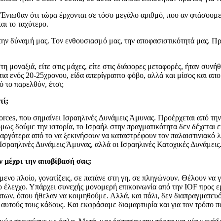
. Ένιωθαν ότι τώρα έρχονται σε τόσο μεγάλο αριθμό, που αν φτάσουμ
αι το ταχύτερο.
 την δύναμή μας. Τον ενθουσιασμό μας, την αποφασιστικότητά μας. Πρ
τη μοναξιά, είτε στις μάχες, είτε στις διάφορες μεταφορές, ήταν συν
ια ενός 20-25χρονου, είδα απερίγραπτο φόβο, αλλά και μίσος και απορ
ό το παρελθόν, έτσι;
τί;
Forces, που σημαίνει Ισραηλινές Δυνάμεις Άμυνας. Προέρχεται από τη
όμως δούμε την ιστορία, το Ισραήλ στην πραγματικότητα δεν δέχεται επ
γότερα από το να ξεκινήσουν να καταστρέφουν τον παλαιστινιακό λαό.
Ισραηλινές Δυνάμεις Άμυνας, αλλά οι Ισραηλινές Κατοχικές Δυνάμεις. Ό
ν μέχρι την αποβίβασή σας;
ενο πλοίο, γονατίζεις, σε πατάνε στη γη, σε πληγώνουν. Θέλουν να γ
 έλεγχο. Υπάρχει συνεχής μονομερή επικοινωνία από την IOF προς εμάς
των, όπου ήθελαν να κοιμηθούμε. Αλλά, και πάλι, δεν διαπραγματευό
αυτούς τους κάδους. Και εκφράσαμε διαμαρτυρία και για τον τρόπο πο