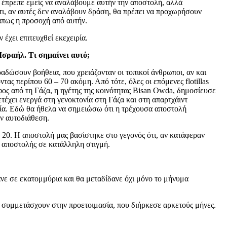
 έπρεπε εμείς να αναλάβουμε αυτήν την αποστολή, αλλά
τι, αν αυτές δεν αναλάβουν δράση, θα πρέπει να προχωρήσουν
άπως η προσοχή από αυτήν.
έχει επιτευχθεί εκεχειρία.
Ισραήλ. Τι σημαίνει αυτό;
αδώσουν βοήθεια, που χρειάζονταν οι τοπικοί άνθρωποι, αν και
ντας περίπου 60 – 70 ακόμη. Από τότε, όλες οι επόμενες flotillas
φος από τη Γάζα, η ηγέτης της κοινότητας Bisan Owda, δημοσίευσε
τέχει ενεργά στη γενοκτονία στη Γάζα και στη απαρτχάιντ
πλοία. Εδώ θα ήθελα να σημειώσω ότι η τρέχουσα αποστολή
ν αυτοδιάθεση.
μή 20. Η αποστολή μας βασίστηκε στο γεγονός ότι, αν κατάφεραν
ς αποστολής σε κατάλληλη στιγμή.
ανε σε εκατομμύρια και θα μεταδίδανε όχι μόνο το μήνυμα
α συμμετάσχουν στην προετοιμασία, που διήρκεσε αρκετούς μήνες.