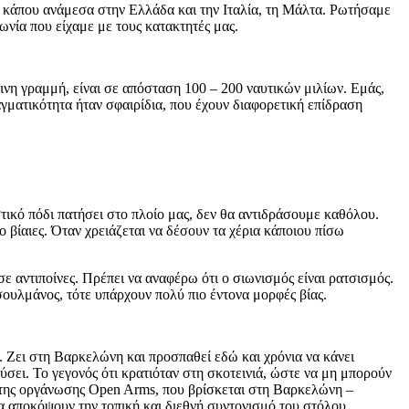
α, κάπου ανάμεσα στην Ελλάδα και την Ιταλία, τη Μάλτα. Ρωτήσαμε
νωνία που είχαμε με τους κατακτητές μας.
ινη γραμμή, είναι σε απόσταση 100 – 200 ναυτικών μιλίων. Εμάς,
γματικότητα ήταν σφαιρίδια, που έχουν διαφορετική επίδραση
ικό πόδι πατήσει στο πλοίο μας, δεν θα αντιδράσουμε καθόλου.
ο βίαιες. Όταν χρειάζεται να δέσουν τα χέρια κάποιου πίσω
ε αντιποίνες. Πρέπει να αναφέρω ότι ο σιωνισμός είναι ρατσισμός.
σουλμάνος, τότε υπάρχουν πολύ πιο έντονα μορφές βίας.
. Ζει στη Βαρκελώνη και προσπαθεί εδώ και χρόνια να κάνει
ύσει. Το γεγονός ότι κρατιόταν στη σκοτεινιά, ώστε να μη μπορούν
ίο της οργάνωσης Open Arms, που βρίσκεται στη Βαρκελώνη –
να αποκόψουν την τοπική και διεθνή συντονισμό του στόλου.