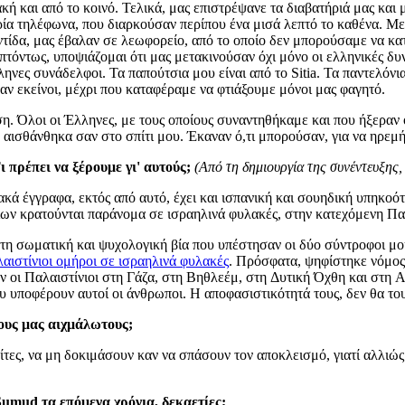
και από το κοινό. Τελικά, μας επιστρέψανε τα διαβατήριά μας και μ
ία τηλέφωνα, που διαρκούσαν περίπου ένα μισά λεπτό το καθένα. Με
οντίδα, μας έβαλαν σε λεωφορείο, από το οποίο δεν μπορούσαμε να κα
πτόντως, υποψιάζομαι ότι μας μετακινούσαν όχι μόνο οι ελληνικές δυ
ληνες συνάδελφοι. Τα παπούτσια μου είναι από το Sitia. Τα παντελόνια
ασαν εκείνοι, μέχρι που καταφέραμε να φτιάξουμε μόνοι μας φαγητό.
η. Όλοι οι Έλληνες, με τους οποίους συναντηθήκαμε και που ήξεραν
, αισθάνθηκα σαν στο σπίτι μου. Έκαναν ό,τι μπορούσαν, για να ηρεμ
 πρέπει να ξέρουμε γι' αυτούς;
(Από τη δημιουργία της συνέντευξης,
ιακά έγγραφα, εκτός από αυτό, έχει και ισπανική και σουηδική υπηκοό
ίων κρατούνται παράνομα σε ισραηλινά φυλακές, στην κατεχόμενη Πα
ε τη σωματική και ψυχολογική βία που υπέστησαν οι δύο σύντροφοι μο
λαιστίνιοι ομήροι σε ισραηλινά φυλακές
. Πρόσφατα, ψηφίστηκε νόμος
ν οι Παλαιστίνιοι στη Γάζα, στη Βηθλεέμ, στη Δυτική Όχθη και στη Α
ου υποφέρουν αυτοί οι άνθρωποι. Η αποφασιστικότητά τους, δεν θα το
φους μας αιχμάλωτους;
ίτες, να μη δοκιμάσουν καν να σπάσουν τον αποκλεισμό, γιατί αλλιώς
Sumud τα επόμενα χρόνια, δεκαετίες;