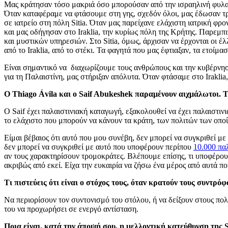
Μας κράτησαν τόσο μακριά όσο μπορούσαν από την ισραηλινή φυλακή 
Όταν καταφέραμε να φτάσουμε στη γης, σχεδόν όλοι, μας έδωσαν τρ
σε ιατρείο στη πόλη Sitia. Όταν μας παρείχανε ελάχιστη ιατρική φρ
και μας οδήγησαν στο Iraklia, την κυρίως πόλη της Κρήτης. Παρεμπι
και μυστικών υπηρεσιών. Στο Sitia, όμως, άρχισαν να έρχονται οι έλ
από το Iraklia, από το στέκι. Τα φαγητά που μας έφτιαξαν, τα ετοίμ
Είναι σημαντικό να διαχωρίζουμε τους ανθρώπους και την κυβέρνησ
για τη Παλαιστίνη, μας στήριξαν απόλυτα. Όταν φτάσαμε στο Iraklia
Ο Thiago Ávila και ο Saif Abukeshek παραμένουν αιχμάλωτοι. Τι
Ο Saif έχει παλαιστινιακή καταγωγή, εξακολουθεί να έχει παλαιστιν
το ελάχιστο που μπορούν να κάνουν τα κράτη, των πολιτών των οπο
Είμαι βέβαιος ότι αυτό που μου συνέβη, δεν μπορεί να συγκριθεί μ
δεν μπορεί να συγκριθεί με αυτό που υποφέρουν περίπου
10.000 πα
αν τους χαρακτηρίσουν τρομοκράτες. Βλέπουμε επίσης, τι υποφέρου
ακριβώς από εκεί. Είχα την ευκαιρία να ζήσω ένα μέρος από αυτά π
Τι πιστεύεις ότι είναι ο στόχος τους, όταν κρατούν τους συντρό
Να περιορίσουν τον συντονισμό του στόλου, ή να δείξουν στους πολ
του να προχωρήσει σε ενεργό αντίσταση.
Ποια είναι, κατά την άποψή σου, η μελλοντική κατεύθυνση της 