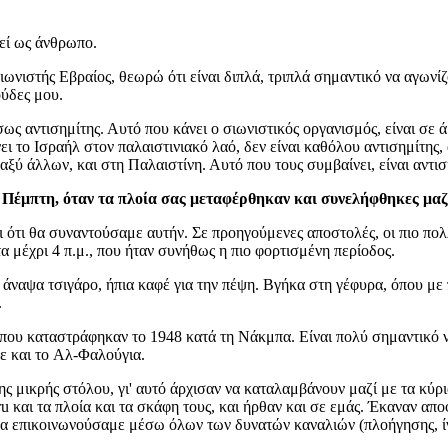
λεί ως άνθρωπο.
ιωνιστής Εβραίος, θεωρώ ότι είναι διπλά, τριπλά σημαντικό να αγωνίζ
ούδες μου.
ς αντισημίτης. Αυτό που κάνει ο σιωνιστικός οργανισμός, είναι σε ά
ει το Ισραήλ στον παλαιστινιακό λαό, δεν είναι καθόλου αντισημίτης,
εταξύ άλλων, και στη Παλαιστίνη. Αυτό που τους συμβαίνει, είναι αντι
Πέμπτη, όταν τα πλοία σας μεταφέρθηκαν και συνελήφθηκες μαζί
ότι θα συναντούσαμε αυτήν. Σε προηγούμενες αποστολές, οι πιο πολλέ
α μέχρι 4 π.μ., που ήταν συνήθως η πιο φορτισμένη περίοδος.
, άναψα τσιγάρο, ήπια καφέ για την πέψη. Βγήκα στη γέφυρα, όπου με
.
ου καταστράφηκαν το 1948 κατά τη Νάκμπα. Είναι πολύ σημαντικό να 
ε και το Αλ-Φαλούγια.
 μικρής στόλου, γι' αυτό άρχισαν να καταλαμβάνουν μαζί με τα κύρια 
ru και τα πλοία και τα σκάφη τους, και ήρθαν και σε εμάς. Έκαναν 
α επικοινωνούσαμε μέσω όλων των δυνατών καναλιών (πλοήγησης, ίν