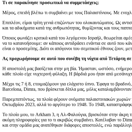
Τι σε παρακίνησε προσωπικά να συμμετάσχεις;
Μέρος, επειδή βλέπω τι συμβαίνει με τους Παλαιστίνιους. Με ενοχ
Επιπλέον, είμαι τρίτη γενιά επιζώντων του ολοκαυτώματος. Ως αντισ
και τα αδικήματα κατά της ανθρωπότητας, θυμίζοντας και τους παππ
Όποιος φωνάζει κριτικά κατά του λεγόμενου Ισραήλ, θεωρείται αμέσω
να το κατανοήσουμε: αν κάποιος αντιδράσει ενάντια σε αυτό που κάν
είναι ο προσεμίτης. Διότι οι απόγονοι του σεμιτικού έθνους ζουν, μ
Ας προχωρήσουμε σε αυτό που συνέβη τη νύχτα από Τετάρτη σε 
Η αποστολή μας βασίζεται στην μη βία. Ήμασταν, ωστόσο, ενήμεροι 
κάθε πλοίο είχε νυχτερινή φύλαξη. Η βάρδιά μου ήταν από μεσάνυχτ
Μέχρι τις 7 ή 8, ετοιμαζόμουν για ελάχιστο ύπνο. Έφαγα το βραδινό
Barcelona, Dimra, που βρίσκεται δίπλα μας, μόλις καταλαμβάνονταν
Παρεμπιπτόντως, τα πλοία φέρουν ονόματα παλαιστινιακών χωριών π
Οκτωβρίου 2023, αλλά το αργότερο το 1948. Το 1948, καταστράφηκ
Το πλοίο μου, το Arkham 3, η Αλ-Φαλούγια, βρισκόταν στην άκρη της
ακόμη πληροφορίες για το τι ακριβώς συμβαίνει. Κατέλαβαν το Dim
και στην ομάδα μας ανατέθηκαν διάφορες αποστολές, ενώ παράλληλ