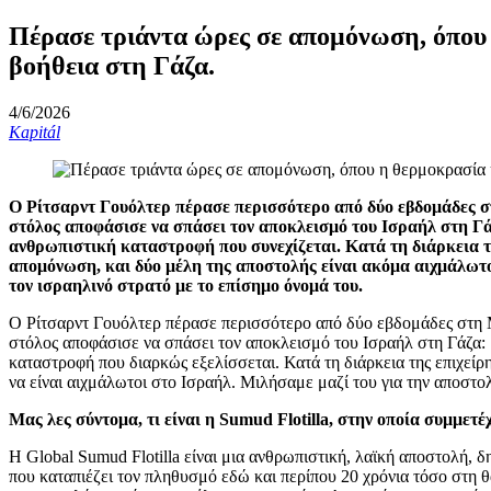
Πέρασε τριάντα ώρες σε απομόνωση, όπου η
βοήθεια στη Γάζα.
4/6/2026
Kapitál
Ο Ρίτσαρντ Γουόλτερ πέρασε περισσότερο από δύο εβδομάδες στ
στόλος αποφάσισε να σπάσει τον αποκλεισμό του Ισραήλ στη Γά
ανθρωπιστική καταστροφή που συνεχίζεται. Κατά τη διάρκεια τη
απομόνωση, και δύο μέλη της αποστολής είναι ακόμα αιχμάλωτοι
τον ισραηλινό στρατό με το επίσημο όνομά του.
Ο Ρίτσαρντ Γουόλτερ πέρασε περισσότερο από δύο εβδομάδες στη Μ
στόλος αποφάσισε να σπάσει τον αποκλεισμό του Ισραήλ στη Γάζα: 
καταστροφή που διαρκώς εξελίσσεται. Κατά τη διάρκεια της επιχεί
να είναι αιχμάλωτοι στο Ισραήλ. Μιλήσαμε μαζί του για την αποστολ
Μας λες σύντομα, τι είναι η Sumud Flotilla, στην οποία συμμετέχ
Η Global Sumud Flotilla είναι μια ανθρωπιστική, λαϊκή αποστολή, 
που καταπιέζει τον πληθυσμό εδώ και περίπου 20 χρόνια τόσο στη 