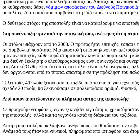
η αποστολή μας είναι αποτέλεσμα αποτυχίας. Αποτυχίας των παγκό
οι κυβερνήσεις βάσει
νόμιμων αποφάσεων του Διεθνούς Ποινικού Δ
οι πολίτες. Διότι αυτό που συμβαίνει στη Γάζα πρέπει να σταματή
Ο δεύτερος στόχος της αποστολής είναι να καταφέρουμε να επιστρέψο
Στη συνέντευξη πριν από την απαγωγή σου, ανέφερες ότι η στρα
Οι στόλοι υπάρχουν από το 2008. Ο πρώτος ήταν επιτυχής: έσπασε τ
σε συμβολική ποσότητα. Μία αποστολή οι Ισραηλινοί την απέτρεψαν
ήταν ανεπιτυχείς, κάθε φορά σταματούσαν κοντά σε πορτοκαλί ή κόκ
μια διεθνή έκκληση: ο ελεύθερος κόσμος είναι συνενοχός και συνερ
στη Δυτική Όχθη. Είπε ότι αυτές οι στόλοι είναι πολύ αναγκαίες, 
δεν οργανώνεται από το τίποτα, απαντάμε σε την πρόκληση του παλ
Τελευταία, 40 πλοία ξεκίνησαν το ταξίδι, από τα οποία, για τεχνικ
σχεδόν 20 πλοία, θα ξεκινούσαμε σε πολλαπλάσιο αριθμό. Φυσικά, η
Από ποιον αποτελούνταν το πλήρωμα αυτής της αποστολής;
Σε προηγούμενες φάσεις, είχαν ξεκινήσει λίγα άτομα, χρειαζόμαστ
της αποστολής, αλλά και τα γεγονότα κατά τη διάρκεια του ταξιδιού.
Αυτή η αποστολή περιελάμβανε ανθρώπους που θυσίασαν την επιβίωσ
Ανάμεσά τους ήταν και ναυτικοί, πληρώματα από ιστιοφόρα και άτομ