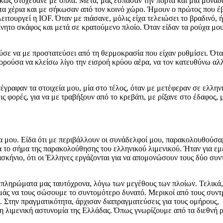
κώς στοχεύανε με όπλα. Μετά, μας έσπασαν την πόρτα και μία μονάδα
ε τα χέρια και με σήκωσαν από τον κοινό χώρο. Ήμουν ο πρώτος που
ιτουργεί η IOF. Όταν με πιάσανε, μόλις είχα τελειώσει το βραδινό, 
ίνητο σκάφος και μετά σε κρατούμενο πλοίο. Όταν είδαν τα ρούχα μο
ύσε να με προστατεύσει από τη θερμοκρασία που είχαν ρυθμίσει. Ότα
ρούσα να κλείσω λίγο την εισροή κρύου αέρα, να τον κατευθύνω αλλ
γραφαν τα στοιχεία μου, μία στο τέλος, όταν με μετέφεραν σε ελλην
 φορές, για να με τραβήξουν από το κρεβάτι, με ρίξανε στο έδαφος, 
μου. Είδα ότι με περιβάλλουν οι συνάδελφοί μου, παρακολουθούσαμε
 το σήμα της παρακολούθησης του ελληνικού λιμενικού. Ήταν για εμέ
ρασκήνιο, ότι οι Έλληνες εργάζονται για να απομονώσουν τους δύο συν
πληρώματα μας ταυτόχρονα, λόγω των μεγέθους των πλοίων. Τελικά, 
εμάς να τους σώσουμε το συντομότερο δυνατό. Μερικοί από τους συν
. Στην πραγματικότητα, άρχισαν διαπραγματεύσεις για τους ομήρους,
η λιμενική αστυνομία της Ελλάδας. Όπως γνωρίζουμε από τα διεθνή ρε