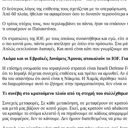
Ο δεύτερος λόγος της επίθεσης τους σχετίζεται με το υπερφόρτωση
Από 60 πλοία, ήθελαν να αφαιρέσουν όσο το δυνατόν περισσότερα κ
Ο τρίτος στόχος τους, που περιλαμβάνει τα πάντα, ήταν να σπάσουν
τι υποφέρουν οι Παλαιστίνιοι.
Οι στρατιώτες της IOF, με τους οποίους συναντήθηκα και εγώ, είτε σ
ο πιο κοντά μου, πάντα μου απείλησε με όπλο στο πρόσωπο. Στα μάτ
Απλώς εκτελούσαν διαταγές. Και αυτό είναι κάτι που γνωρίζουμε απ
Ακόμα και οι Εβραϊκές Δυνάμεις Άμυνας αποκαλούν το IOF. Για
Η επίσημη ονομασία του ισραηλινού στρατού είναι Israeli Defense 
ότι το Ισραήλ δέχεται συνεχείς επιθέσεις και πρέπει να αμυνθεί. Αν 
θα του απαντήσω ότι αυτό είναι η Νάκμπα. Η Χαμάς ιδρύθηκε πολύ αρ
να διαχωρίσουμε αυτό το ζήτημα: στην πραγματικότητα, δεν είναι οι 
Τι συνέβη στο κρατούμενο πλοίο από τη στιγμή που συλλέχθηκα
Συνεχείς μεταφορές. Σε κάθε μετακίνηση, σε μεταφέρουν σε κρατούμ
και μετά μας βάζουν σε κοινό χώρο. Εκεί, μας κρατούν υπό αδιάκοπο
να κρατάμε το στόμα κλειστό ή να πηγαίνουμε σε κάδους απορριμμά
μας συμφέρον, δεν το κάνουμε. Δεν ήμουν διατεθειμένος να μπω σε 