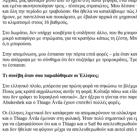
Αρχικά, μας φώναζαν μόνο από το ηχείο στη πάνω γέφυρα, ενώ διαρ
και εμένα ακινητοποίησαν τρεις - τέσσερις στρατιώτες. Μου δέσαν
και όλη την περίοδο με τραβούσαν. Θα ήθελα να καταλάβουμε πώς λε
ήμουν, με παντελόνια και πουκάμισο, με έβαλαν αρχικά σε μηχανοκ
το κλιματισμό στους 16 βαθμούς.
Στο δωμάτιο, δεν υπήρχε κουβέρτα ή οτιδήποτε άλλο, που θα μπορο
μικρό καταφύγιο με στρώματα, για να κρατήσω κάπως τη ζέστη. Μπο
ό,τι μπορούσα.
Στην απομόνωση, μου έσπασαν την πόρτα επτά φορές – μία όταν κατέ
που απόρριψα με το σύνθημα ότι δεν συζητάμε με τρομοκράτες. Τρεις
το έσπασαν.
Τι συνέβη όταν σου παραδόθηκαν οι Έλληνες;
Στο ελληνικό πλοίο, μπόρεσα για πρώτη φορά να σηκώσω το βλέμμα 
Ποιος μας κρατά αιχμάλωτους αυτήν τη φορά; Κοίταξα πάνω και είδα
που δεν γράφει το Ισραηλινό ναυτικό». Δεν ήξερα τι γίνεται στο πα
Abukeshek και ο Thiago Ávila έχουν επιτεθεί πολλές φορές.
Οι έλληνες λιμενικοί δεν κατάφεραν να απομακρύνουν τα ολόκληρα 
και ο Thiago Ávila έμειναν στη φυλακή. Ήταν πολύ σημαντικό για 
για να εξασφαλίσουν ότι και ο Thiago και ο Saif θα απελευθερωθούν
και δεν ήθελαν να φύγουν μέχρι να απελευθερωθούν και αυτοί από τ