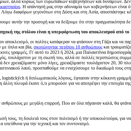
σμιων, αλλά κυρίως των ευρωπαϊκών κυβερνήσεων και δυνάμεων. Δεν
ικαστηρίου
. Η απάντησή μας στην αδυναμία των κυβερνήσεων είναι ό
σει. Λόγω διαφόρων γεγονότων στη Δύση και στη Ασία, αποσπάστηκε κ
υμε αυτήν την προσοχή και να δείξουμε ότι στην πραγματικότητα δεν 
τηγική της στόλου είναι η υπερφόρτωση του αποκλεισμού από το 
ον αποκλεισμό, οι πολίτες κατάφεραν να φτάσουν στη Γάζα και να παρ
 με όπλα και βία,
σκοτώνοντας περίπου 10 ανθρώπους
και τραυματίζο
κινες γραμμές. Γι' αυτό το 2023 ή 2024, μια Παλαιστίνια δημοσιογρά
γός, τουλάχιστον με τη σιωπή του, αλλά σε πολλές περιπτώσεις συμμε
αλλά δεν χρειαζόμαστε μόνο λίγες, χρειαζόμαστε τουλάχιστον 20, 30 
αιστινιακού λαού, προσπαθούμε να ενισχύσουμε το δικαίωμά τους στη
ούς, logistických ή διπλωματικούς λόγους, έφτασαν στην κόκκινη γραμ
 άλλη πλευρά έκανε ό,τι μπορούσε για να αποτρέψει την επιτυχία τη
αν ανθρώπους με μεγάλη επιρροή. Που αν όλα πήγαιναν καλά, θα φτάν
ή τους, τη δουλειά τους στον πολιτισμό ή την υποκουλτούρα, για ν
α υπεύθυνα για την τεχνική και τον συντονισμό.