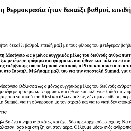
 θερμοκρασία ήταν δεκαέξι βαθμοί, επειδή 
η Μεσόγειο ως ο μόνος ουγγρικός μέλος του διεθνούς ανθρωπιστι
ζα: μετέφερε τρόφιμα και φάρμακα, και ήθελε και πάλι να εστιά
ς επέμβασης του πολεμικού ναυτικού, ο Ρίτσι και αρκετά από τα
 στο Ισραήλ. Μιλήσαμε μαζί του για την αποστολή Sumud, για τη
εσόγειο Θάλασσα ως ο μόνος ουγγρικός μέλος του διεθνούς ανθρωπι
μετέφερε τρόφιμα και φάρμακα, και ήθελε και πάλι να εστιάσει την 
ρησης του ναυτικού του Ricsi και άλλων μελών, δέχτηκαν επίθεση, π
ή Sumud, για τη σύγκρουση με τον στρατό και για το γιατί δεν αποκα
εις;
δηλαδή ένα κίνημα από κάτω, και έχει δύο πρωταρχικούς στόχους. Να 
θάλασσα, όσο και στη ξη και στον αέρα. Θέλουμε μέσω ενός ανθρωπισ