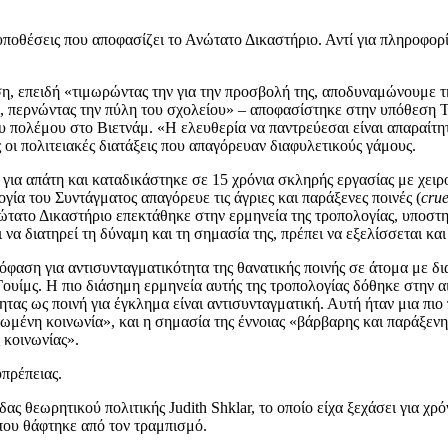
ποθέσεις που αποφασίζει το Ανώτατο Δικαστήριο. Αντί για πληροφορί
ση, επειδή «τιμωρώντας την για την προσβολή της, αποδυναμώνουμε τη
α, περνώντας την πύλη του σχολείου» – αποφασίστηκε στην υπόθεση T
 πολέμου στο Βιετνάμ. «Η ελευθερία να παντρεύεσαι είναι απαραίτητ
 οι πολιτειακές διατάξεις που απαγόρευαν διαφυλετικούς γάμους.
 απάτη και καταδικάστηκε σε 15 χρόνια σκληρής εργασίας με χειρο
γία του Συντάγματος απαγόρευε τις άγριες και παράξενες ποινές (
cru
ατο Δικαστήριο επεκτάθηκε στην ερμηνεία της τροπολογίας, υποστηρί
ει να διατηρεί τη δύναμη και τη σημασία της, πρέπει να εξελίσσεται κ
φαση για αντισυνταγματικότητα της θανατικής ποινής σε άτομα με δια
υίμς. Η πιο διάσημη ερμηνεία αυτής της τροπολογίας δόθηκε στην αι
τας ως ποινή για έγκλημα είναι αντισυνταγματική. Αυτή ήταν μια πι
ένη κοινωνία», και η σημασία της έννοιας «βάρβαρης και παράξενης
 κοινωνίας».
υπρέπειας.
ας θεωρητικού πολιτικής Judith Shklar, το οποίο είχα ξεχάσει για χρό
 που θάφτηκε από τον τραμπισμό.