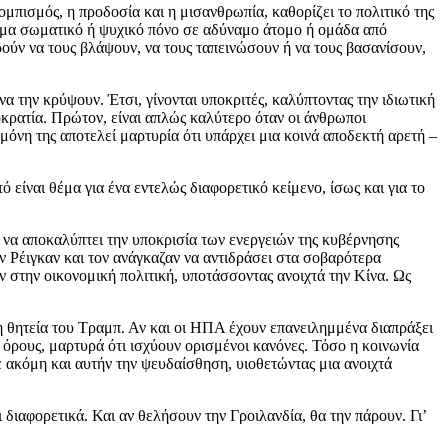
ομπισμός, η προδοσία και η μισανθρωπία, καθορίζει το πολιτικό της
ιμα σωματικό ή ψυχικό πόνο σε αδύναμο άτομο ή ομάδα από
ρούν να τους βλάψουν, να τους ταπεινώσουν ή να τους βασανίσουν,
α την κρύψουν. Έτσι, γίνονται υποκριτές, καλύπτοντας την ιδιωτική
οκρατία. Πρώτον, είναι απλώς καλύτερο όταν οι άνθρωποι
 μόνη της αποτελεί μαρτυρία ότι υπάρχει μια κοινά αποδεκτή αρετή –
 είναι θέμα για ένα εντελώς διαφορετικό κείμενο, ίσως και για το
 να αποκαλύπτει την υποκρισία των ενεργειών της κυβέρνησης
 Ρέιγκαν και τον ανάγκαζαν να αντιδράσει στα σοβαρότερα
στην οικονομική πολιτική, υποτάσσοντας ανοιχτά την Κίνα. Ως
 θητεία του Τραμπ. Αν και οι ΗΠΑ έχουν επανειλημμένα διαπράξει
 όρους, μαρτυρά ότι ισχύουν ορισμένοι κανόνες. Τόσο η κοινωνία
 ακόμη και αυτήν την ψευδαίσθηση, υιοθετώντας μια ανοιχτά
ι διαφορετικά. Και αν θελήσουν την Γροιλανδία, θα την πάρουν. Γι’