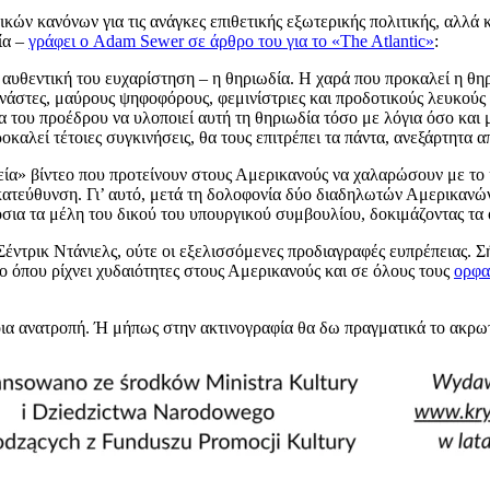
ικών κανόνων για τις ανάγκες επιθετικής εξωτερικής πολιτικής, αλλά 
ία –
γράφει ο Adam Sewer σε άρθρο του για το «The Atlantic»
:
 αυθεντική του ευχαρίστηση – η θηριωδία. Η χαρά που προκαλεί η θη
ανάστες, μαύρους ψηφοφόρους, φεμινίστριες και προδοτικούς λευκούς
 του προέδρου να υλοποιεί αυτή τη θηριωδία τόσο με λόγια όσο και μ
οκαλεί τέτοιες συγκινήσεις, θα τους επιτρέπει τα πάντα, ανεξάρτητα α
τεία» βίντεο που προτείνουν στους Αμερικανούς να χαλαρώσουν με το
ατεύθυνση. Γι’ αυτό, μετά τη δολοφονία δύο διαδηλωτών Αμερικανών 
ια τα μέλη του δικού του υπουργικού συμβουλίου, δοκιμάζοντας τα ό
Σέντρικ Ντάνιελς, ούτε οι εξελισσόμενες προδιαγραφές ευπρέπειας. Σ
ο όπου ρίχνει χυδαιότητες στους Αμερικανούς και σε όλους τους
ορφα
ια ανατροπή. Ή μήπως στην ακτινογραφία θα δω πραγματικά το ακρωτ