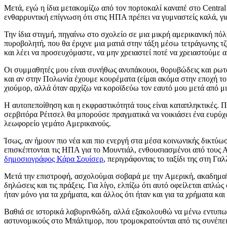
Μετά, εγώ η ίδια μετακομίζω από τον πορτοκαλί καναπέ στο Centra
ενθαρρυντική επίγνωση ότι στις ΗΠΑ πρέπει να γυμναστείς καλά, γ
Την ίδια στιγμή, πηγαίνω στο σχολείο σε μια μικρή αμερικανική π
πυροβολητή, που θα έριχνε μια ματιά στην τάξη μέσω τετράγωνης τ
και λέει να προσευχόμαστε, να μην χρειαστεί ποτέ να χρειαστούμε α
Οι συμμαθητές μου είναι συνήθως ανυπάκουοι, θορυβώδεις και ρωτ
και αν στην Πολωνία έχουμε κουρέματα (είμαι ακόμα στην εποχή τ
χιούμορ, αλλά όταν αρχίζω να κοροϊδεύω τον εαυτό μου μετά από μ
Η αυτοπεποίθηση και η εκφραστικότητά τους είναι καταπληκτικές. Π
σερβιτόρα Ρέιτσελ θα μπορούσε πραγματικά να νοικιάσει ένα ευρύχ
λεωφορείο γεμάτο Αμερικανούς.
Ίσως, αν ήμουν πιο νέα και πιο ενεργή στα μέσα κοινωνικής δικτύω
επισκέπτονται τις ΗΠΑ για το Μουντιάλ, ενθουσιασμένοι από τους 
δημοσιογράφος Κάρα Σουίσερ
, περιγράφοντας το ταξίδι της στη Γα
Μετά την επιστροφή, ασχολούμαι σοβαρά με την Αμερική, ακαδημαϊκ
δηλώσεις και τις πράξεις. Για λίγο, ελπίζω ότι αυτό οφείλεται απλ
ήταν μόνο για τα χρήματα, και άλλος ότι ήταν και για τα χρήματα 
Βαθιά σε ιστορικά λαβυρινθώδη, αλλά εξακολουθώ να μένω εντυπωσι
αστυνομικούς στο Μπάλτιμορ, που τρομοκρατούνται από τις συνέπειες 