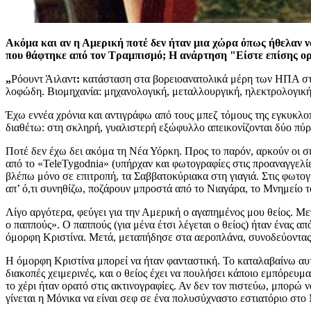
Ακόμα και αν η Αμερική ποτέ δεν ήταν μια χώρα όπως ήθελαν να
που θάφτηκε από τον Τραμπισμό; Η ανάρτηση "Είστε επίσης ορφ
„
Ρόουντ Άιλαντ
:
κατάσταση στα βορειοανατολικά μέρη των ΗΠΑ στην
λοφώδη. Βιομηχανία: μηχανολογική, μεταλλουργική, ηλεκτρολογική
Έχω εννέα χρόνια και αντιγράφω από τους μπεζ τόμους της εγκυκλο
διαθέτω: στη σκληρή, γυαλιστερή εξώφυλλο απεικονίζονται δύο πύ
Ποτέ δεν έχω δει ακόμα τη Νέα Υόρκη. Προς το παρόν, αρκούν οι σ
από το «TeleTygodnia» (υπήρχαν και φωτογραφίες στις προαναγγελί
βλέπω μόνο σε επιτροπή, τα Σαββατοκύριακα στη γιαγιά. Στις φωτογ
απ’ ό,τι συνηθίζω, ποζάρουν μπροστά από το Νιαγάρα, το Μνημείο 
Λίγο αργότερα, φεύγει για την Αμερική ο αγαπημένος μου θείος. Με
ο παππούς». Ο παππούς (για μένα έτσι λέγεται ο θείος) ήταν ένας 
όμορφη Κριστίνα. Μετά, μεταπήδησε στα αεροπλάνα, συνοδεύοντας 
Η όμορφη Κριστίνα μπορεί να ήταν φανταστική. Το καταλαβαίνω αυτ
διακοπές χειμερινές, και ο θείος έχει να πουλήσει κάποιο εμπόρευμ
το χέρι ήταν ορατό στις ακτινογραφίες. Αν δεν τον πιστεύω, μπορώ
γίνεται η Μόνικα να είναι σεφ σε ένα πολυσύχναστο εστιατόριο στο