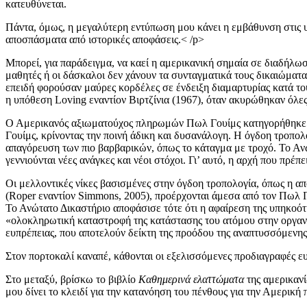
κατευθύνεται.
Πάντα, όμως, η μεγαλύτερη εντύπωση μου κάνει η εμβάθυνση στις υ
αποσπάσματα από ιστορικές αποφάσεις.< /p>
Μπορεί, για παράδειγμα, να καεί η αμερικανική σημαία σε διαδήλω
μαθητές ή οι δάσκαλοι δεν χάνουν τα συνταγματικά τους δικαιώματ
επειδή φορούσαν μαύρες κορδέλες σε ένδειξη διαμαρτυρίας κατά του
η υπόθεση Loving εναντίον Βιρτζίνια (1967), όταν ακυρώθηκαν όλες
Ο Αμερικανός αξιωματούχος πληρωμών Πωλ Γουίμς κατηγορήθηκε για
Γουίμς, κρίνoντας την ποινή άδικη και δυσανάλογη. Η όγδοη τροπολο
απαγόρευση των πιο βαρβαρικών, όπως το κάταγμα με τροχό. Το Ανώτ
γεννιούνται νέες ανάγκες και νέοι στόχοι. Γι’ αυτό, η αρχή που πρέπ
Οι μελλοντικές νίκες βασισμένες στην όγδοη τροπολογία, όπως η από
(Roper εναντίον Simmons, 2005), προέρχονται άμεσα από τον Πωλ Γο
Το Ανώτατο Δικαστήριο αποφάσισε τότε ότι η αφαίρεση της υπηκοότη
«ολοκληρωτική καταστροφή της κατάστασης του ατόμου στην οργανωμ
ευπρέπειας, που αποτελούν δείκτη της προόδου της αναπτυσσόμενης
Στον πορτοκαλί καναπέ, κάθονται οι εξελισσόμενες προδιαγραφές ε
Στο μεταξύ, βρίσκω το βιβλίο
Καθημερινά ελαττώματα
της αμερικανίδ
μου δίνει το κλειδί για την κατανόηση του πένθους για την Αμερική