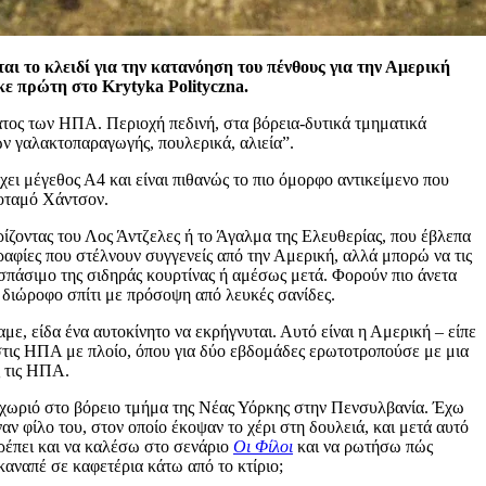
αι το κλειδί για την κατανόηση του πένθους για την Αμερική
ε πρώτη στο Krytyka Polityczna.
άτος των ΗΠΑ. Περιοχή πεδινή, στα βόρεια-δυτικά τμηματικά
ν γαλακτοπαραγωγής, πουλερικά, αλιεία”.
ι μέγεθος Α4 και είναι πιθανώς το πιο όμορφο αντικείμενο που
ποταμό Χάντσον.
ρίζοντας του Λος Άντζελες ή το Άγαλμα της Ελευθερίας, που έβλεπα
ραφίες που στέλνουν συγγενείς από την Αμερική, αλλά μπορώ να τις
 σπάσιμο της σιδηράς κουρτίνας ή αμέσως μετά. Φορούν πιο άνετα
 διώροφο σπίτι με πρόσοψη από λευκές σανίδες.
ε, είδα ένα αυτοκίνητο να εκρήγνυται. Αυτό είναι η Αμερική – είπε
 στις ΗΠΑ με πλοίο, όπου για δύο εβδομάδες ερωτοτροπούσε με μια
ς τις ΗΠΑ.
ό χωριό στο βόρειο τμήμα της Νέας Υόρκης στην Πενσυλβανία. Έχω
αν φίλο του, στον οποίο έκοψαν το χέρι στη δουλειά, και μετά αυτό
πρέπει και να καλέσω στο σενάριο
Οι Φίλοι
και να ρωτήσω πώς
 καναπέ σε καφετέρια κάτω από το κτίριο;