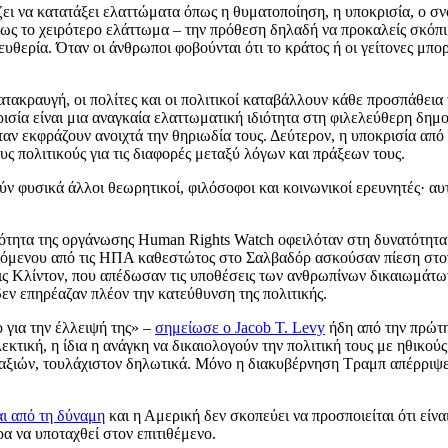
ζει να κατατάξει ελαττώματα όπως η θυματοποίηση, η υποκρισία, ο σν
ως το χειρότερο ελάττωμα – την πρόθεση δηλαδή να προκαλείς σκόπ
ευθερία. Όταν οι άνθρωποι φοβούνται ότι το κράτος ή οι γείτονες μπο
ακραυγή, οι πολίτες και οι πολιτικοί καταβάλλουν κάθε προσπάθεια ν
ρισία είναι μια αναγκαία ελαττωματική ιδιότητα στη φιλελεύθερη δημ
όταν εκφράζουν ανοιχτά την θηριωδία τους. Δεύτερον, η υποκρισία από
ους πολιτικούς για τις διαφορές μεταξύ λόγων και πράξεων τους.
 φυσικά άλλοι θεωρητικοί, φιλόσοφοι και κοινωνικοί ερευνητές· αυτό
κότητα της οργάνωσης Human Rights Watch οφειλόταν στη δυνατότητα
ζόμενου από τις ΗΠΑ καθεστώτος στο Σαλβαδόρ ασκούσαν πίεση στον
 Κλίντον, που απέδωσαν τις υποθέσεις των ανθρωπίνων δικαιωμάτων 
δεν επηρέαζαν πλέον την κατεύθυνση της πολιτικής.
 για την έλλειψή της» –
σημείωσε ο Jacob T. Levy
ήδη από την πρώτη
κτική, η ίδια η ανάγκη να δικαιολογούν την πολιτική τους με ηθικούς
ν αξιών, τουλάχιστον δηλωτικά. Μόνο η διακυβέρνηση Τραμπ απέρριψε
αι από τη δύναμη
και η Αμερική δεν σκοπεύει να προσποιείται ότι είνα
ρα να υποταχθεί στον επιτιθέμενο.