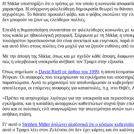
Η Shklar υποστηρίζει ότι ο τρόπος με τον οποίο η κοινωνία αποφασί
χαρακτήρα. Η σύγχρονη φιλελεύθερη δημοκρατία θεωρεί το θάνατο 
ισχυρότερο. Το θάνατο προκαλεί φόβο, και ο φόβος σκοτώνει την ελ
δεν μπορούν να ζουν ως ελεύθεροι πολίτες.
Επειδή η θυματοποίηση συναντάται σε φιλελεύθερες κοινωνίες με κατ
τους κακία με ηθικολογική ρητορική. Σύμφωνα με τη Shklar, η υποκ
τουλάχιστον προσποιούνται ότι είναι ανεκτικοί και ευγενικοί, παρά 
και αυτό δίνει στους πολίτες ένα μοχλό για να ζητούν ευθύνες από τ
Με την άποψη της Shklar, όπως και με σχεδόν κάθε άποψη, διαφωνούν
πώς η υπερβολική υποκρισία ανέβασε τον Τραμπ στην εξουσία.
Όπως σημείωσε ο
David Rieff σε άρθρο του 1999
, η αποτελεσματι
Ρέιγκαν. Οι αναφορές που τεκμηρίωναν τα εγκλήματα του υποστηρι
παραπτώματα. Αυτό το μηχανισμό τον αποδυνάμωσαν οι κυβερνήσεις
αποτέλεσμα, οι επόμενες αναφορές για καταστολές, π.χ. στο Θιβέτ, 
«Πρέπει να ανησυχούμε λιγότερο για την υποκρισία και περισσότερο
εγκλήματα, και η καταδίκη αυταρχικών καθεστώτων συχνά ήταν επιλε
όσο και οι πολιτικές ελίτ αναγνωρίζουν την ανωτερότητα αυτών τω
ανήθικη στάση.
Γι’ αυτό ο
Stephen Miller δηλώνει αλαζονικά ότι ο κόσμος κυβερνάτ
αυτό ο Τραμπ λέει στον Ζελένσκι ότι δεν έχει κάρτες και ότι καλύτε