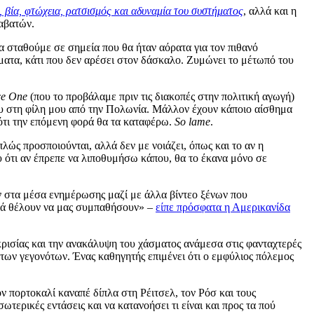
 βία, φτώχεια, ρατσισμός και αδυναμία του συστήματος
, αλλά και η
ραβατών.
α σταθούμε σε σημεία που θα ήταν αόρατα για τον πιθανό
ματα, κάτι που δεν αρέσει στον δάσκαλο. Ζυμώνει το μέτωπό του
ce One
(που το προβάλαμε πριν τις διακοπές στην πολιτική αγωγή)
ου στη φίλη μου από την Πολωνία. Μάλλον έχουν κάποιο αίσθημα
 ότι την επόμενη φορά θα τα καταφέρω.
So lame
.
λώς προσποιούνται, αλλά δεν με νοιάζει, όπως και το αν η
 ότι αν έπρεπε να λιποθυμήσω κάπου, θα το έκανα μόνο σε
ζαν στα μέσα ενημέρωσης μαζί με άλλα βίντεο ξένων που
ικά θέλουν να μας συμπαθήσουν» –
είπε πρόσφατα η Αμερικανίδα
ρισίας και την ανακάλυψη του χάσματος ανάμεσα στις φανταχτερές
α των γεγονότων. Ένας καθηγητής επιμένει ότι ο εμφύλιος πόλεμος
 πορτοκαλί καναπέ δίπλα στη Ρέιτσελ, τον Ρόσ και τους
ωτερικές εντάσεις και να κατανοήσει τι είναι και προς τα πού