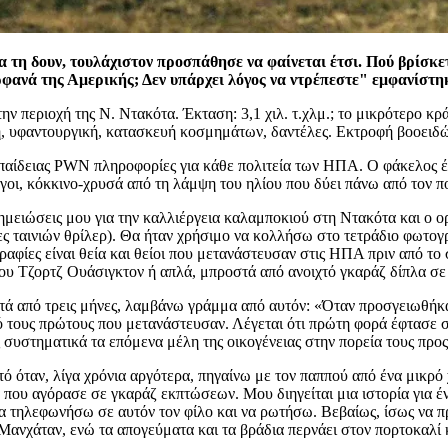
 τη δουν, τουλάχιστον προσπάθησε να φαίνεται έτσι. Πού βρίσκετ
ανά της Αμερικής; Δεν υπάρχει λόγος να ντρέπεστε" εμφανίστηκ
 περιοχή της Ν. Ντακότα. Έκταση: 3,1 χιλ. τ.χλμ.; το μικρότερο κρ
, υφαντουργική, κατασκευή κοσμημάτων, δαντέλες. Εκτροφή βοοειδώ
παίδειας PWN πληροφορίες για κάθε πολιτεία των ΗΠΑ. Ο φάκελος έχε
ργοι, κόκκινο-χρυσά από τη λάμψη του ηλίου που δύει πάνω από τον 
ημειώσεις μου για την καλλιέργεια καλαμποκιού στη Ντακότα και ο ο
ες ταινιών θρίλερ). Θα ήταν χρήσιμο να κολλήσω στο τετράδιο φωτογ
ραφίες είναι θεία και θείοι που μετανάστευσαν στις ΗΠΑ πριν από το
του Τζορτζ Ουάσιγκτον ή απλά, μπροστά από ανοιχτό γκαράζ δίπλα σε
τά από τρεις μήνες, λαμβάνω γράμμα από αυτόν: «Όταν προσγειωθήκαμ
από τους πρώτους που μετανάστευσαν. Λέγεται ότι πρώτη φορά έφτασε
συστηματικά τα επόμενα μέλη της οικογένειας στην πορεία τους προ
ό όταν, λίγα χρόνια αργότερα, πηγαίνω με τον παππού από ένα μικρ
α που αγόρασε σε γκαράζ εκπτώσεων. Μου διηγείται μια ιστορία για έν
 να τηλεφωνήσω σε αυτόν τον φίλο και να ρωτήσω. Βεβαίως, ίσως να 
 Μανχάταν, ενώ τα απογεύματα και τα βράδια περνάει στον πορτοκαλί