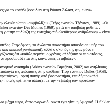
ες για το κοπάδι βοοειδών στη Ρόουντ Άιλαντ, σημειώνω
ν ελευθερία που συμβολίζει» (Τέξας εναντίον Τζόνσον, 1989). «Οι
inker εναντίον Des Moines (1969), μετά την αποβολή μαθητών
η για την επιδίωξη της ευτυχίας από ελεύθερους ανθρώπους» – είναι
πέδες. Στην έφεση, το Ανώτατο Δικαστήριο αποφάσισε υπέρ του
el and unusual punishment
), αλλά ο σκοπός της ήταν μόνο η
ζοντας ότι «καθώς περνάει ο χρόνος, αλλάζουν οι περιστάσεις,
αι να προσαρμόζεται στις κοινωνικές μεταβολές».
νοητική αναπηρία (Atkins εναντίον Βιρτζίνια, 2002) και ανηλίκους
τιολογία της απόφασης στην υπόθεση Trop εναντίον Dulles (1958).
ο πρωτόγονη μορφή ποινής από βασανιστήρια, επειδή προκαλεί
» ποινής πρέπει να αλλάζει με την «εξέλιξη των προτύπων
νια μέχρι τώρα, όταν αναρωτιόμουν τι έχει γίνει η Αμερική. Η Shklar