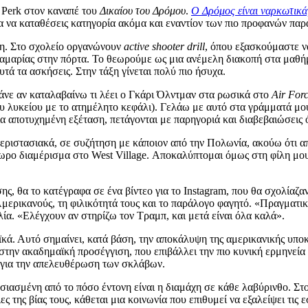
l Perk στον καναπέ του
Δικαίου του Δρόμου
.
Ο Δρόμος είναι ναρκωτικά,
ια να καταθέσεις κατηγορία ακόμα και εναντίον των πιο προφανών πα
όλη. Στο σχολείο οργανώνουν
active shooter drill
, όπου εξασκούμαστε ν
ζαμαρίας στην πόρτα. Το θεωρούμε ως μια ανέμελη διακοπή στα μαθή
υτά τα ασκήσεις. Στην τάξη γίνεται πολύ πιο ήσυχα.
άνε αν καταλαβαίνω τι λέει ο Γκάρι Όλντμαν στα ρωσικά στο
Air For
ου λυκείου με το ατημέλητο κεφάλι). Γελάω με αυτό στα γράμματά μ
ια αποτυχημένη εξέταση, πετάγονται με παρηγοριά και διαβεβαιώσεις
εριστασιακά, σε συζήτηση με κάποιον από την Πολωνία, ακούω ότι απ
ωρο διαμέρισμα στο West Village. Αποκαλύπτομαι όμως στη φίλη μου
σης, θα το κατέγραφα σε ένα βίντεο για το Instagram, που θα σχολία
Αμερικανούς, τη φιλικότητά τους και το παράλογο φαγητό. «Πραγματ
λλία. «Ελέγχουν αν στηρίζω τον Τραμπ, και μετά είναι όλα καλά».
ά. Αυτό σημαίνει, κατά βάση, την αποκάλυψη της αμερικανικής υποκ
ώς στην ακαδημαϊκή προσέγγιση, που επιβάλλει την πιο κυνική ερμηνεί
και για την απελευθέρωση των σκλάβων.
ασμένη από το πόσο έντονη είναι η διαμάχη σε κάθε λαβύρινθο. Στον
της βίας τους, κάθεται μια κοινωνία που επιθυμεί να εξαλείψει τις εσ