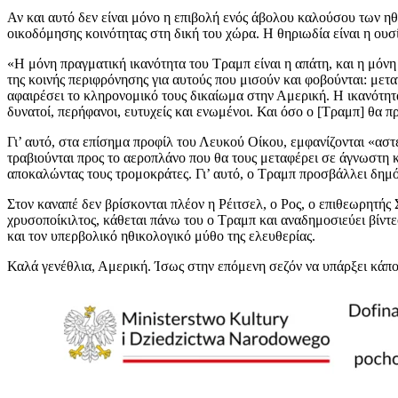
Αν και αυτό δεν είναι μόνο η επιβολή ενός άβολου καλούσου των ηθ
οικοδόμησης κοινότητας στη δική του χώρα. Η θηριωδία είναι η ουσ
«Η μόνη πραγματική ικανότητα του Τραμπ είναι η απάτη, και η μόνη
της κοινής περιφρόνησης για αυτούς που μισούν και φοβούνται: μετ
αφαιρέσει το κληρονομικό τους δικαίωμα στην Αμερική. Η ικανότητα
δυνατοί, περήφανοι, ευτυχείς και ενωμένοι. Και όσο ο [Τραμπ] θα πρ
Γι’ αυτό, στα επίσημα προφίλ του Λευκού Οίκου, εμφανίζονται «ασ
τραβιούνται προς το αεροπλάνο που θα τους μεταφέρει σε άγνωστη κ
αποκαλώντας τους τρομοκράτες. Γι’ αυτό, ο Τραμπ προσβάλλει δημόσ
Στον καναπέ δεν βρίσκονται πλέον η Ρέιτσελ, ο Ρος, ο επιθεωρητής 
χρυσοποίκιλτος, κάθεται πάνω του ο Τραμπ και αναδημοσιεύει βίντε
και τον υπερβολικό ηθικολογικό μύθο της ελευθερίας.
Καλά γενέθλια, Αμερική. Ίσως στην επόμενη σεζόν να υπάρξει κάπο