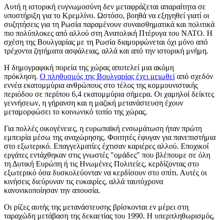
Αυτή η ιστορική ευγνωμοσύνη δεν μεταφράζεται απαραίτητα σε
υποστήριξη για το Κρεμλίνο. Ωστόσο, βοηθά να εξηγηθεί γιατί οι
συζητήσεις για τη Ρωσία παραμένουν συναισθηματικά και πολιτικά
πιο πολύπλοκες από αλλού στη Ανατολική Πτέρυγα του ΝΑΤΟ. Η
σχέση της Βουλγαρίας με τη Ρωσία διαμορφώνεται όχι μόνο από
τρέχοντα ζητήματα ασφάλειας, αλλά και από την ιστορική μνήμη.
Η δημογραφική πορεία της χώρας αποτελεί μια ακόμη
πρόκληση.
Ο πληθυσμός της Βουλγαρίας έχει μειωθεί
από σχεδόν
εννέα εκατομμύρια ανθρώπους στο τέλος της κομμουνιστικής
περιόδου σε περίπου 6,4 εκατομμύρια σήμερα. Οι χαμηλοί δείκτες
γεννήσεων, η γήρανση και η μαζική μετανάστευση έχουν
μεταμορφώσει το κοινωνικό τοπίο της χώρας.
Για πολλές οικογένειες, η ευρωπαϊκή ενσωμάτωση ήταν πρώτη
εμπειρία μέσω της αναχώρησης. Φοιτητές έφυγαν για πανεπιστήμια
στο εξωτερικό. Επαγγελματίες έχτισαν καριέρες αλλού. Εποχικοί
εργάτες εντάχθηκαν στις γνωστές "ομάδες" που βλέπουμε σε όλη
τη Δυτική Ευρώπη ή τις Ηνωμένες Πολιτείες, κερδίζοντας στο
εξωτερικό όσα δυσκολεύονταν να κερδίσουν στο σπίτι. Αυτές οι
κινήσεις διεύρυναν τις ευκαιρίες, αλλά ταυτόχρονα
κανονικοποίησαν την απουσία.
Οι ρίζες αυτής της μετανάστευσης βρίσκονται εν μέρει στη
ταραχώδη μετάβαση της δεκαετίας του 1990. Η υπερπληθωρισμός,