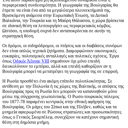
περιφερειακή συνδεσιμότητα. Η γεωγραφία της Βουλγαρίας θα
έπρεπε να είναι ένα από τα μεγαλύτερα πλεονεκτήματά της.
Βρισκόμενη ανάμεσα στην Ευρωπαϊκή Ένωση, τα Δυτικά
Βαλκάνια, την Τουρκία και τη Μαύρη Θάλασσα, η χώρα βρίσκεται
σε ιδανική θέση να λειτουργήσει ως περιφερειακός κόμβος.
Ωστόσο, η υποδομή συχνά δεν ανταποκρίνεται σε αυτήν τη
στρατηγική θέση.
Οι δρόμοι, οι σιδηρόδρομοι, οι πτήσεις και οι διαβάσεις συνόρων
δεν είναι απλώς τεχνικά ζητήματα. Διαμορφώνουν οικονομικές
ευκαιρίες, πολιτισμικές ανταλλαγές και πολιτικές σχέσεις. Έργα
όπως
Οδικός Άξονας VIII
σημαίνουν όχι μόνο επειδή
διευκολύνουν το εμπόριο, αλλά και επειδή καθορίζουν αν η
Βουλγαρία μπορεί να μετατρέψει τη γεωγραφία της σε επιρροή.
Η Ρωσία προσθέτει ένα ακόμη επίπεδο πολυπλοκότητας. Σε
αντίθεση με την Πολωνία ή τις χώρες της Βαλτικής, οι απόψεις της
Βουλγαρίας προς τη Ρωσία δεν μπορούν να κατανοηθούν μόνο
μέσω της σύγχρονης γεωπολιτικής. Ο Ρωσο-τουρκικός πόλεμος
του 1877-78 παραμένει κεντρικός στην εθνική αφήγηση της
Βουλγαρίας. Οι μάχες του Σίπκα και της Πλέβεν, καθώς και τα
μνημεία αφιερωμένα σε Ρώσους στρατιώτες και προσωπικότητες
όπως ο Γενικός Σκομπέλεφ, συνεχίζουν να κατέχουν σημαντική
θέση στη δημόσια μνήμη.