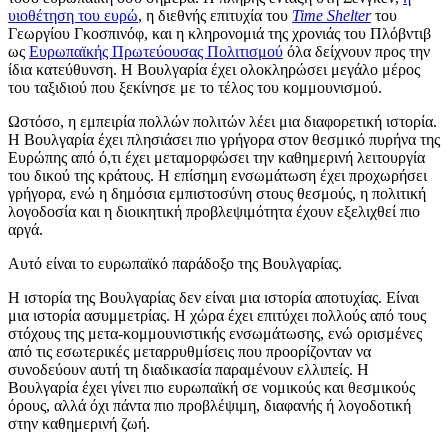
υιοθέτηση του ευρώ
, η διεθνής επιτυχία του
Time Shelter
του
Γεωργίου Γκοσπινόφ, και η κληρονομιά της χρονιάς του Πλόβντιβ
ως
Ευρωπαϊκής Πρωτεύουσας Πολιτισμού
όλα δείχνουν προς την
ίδια κατεύθυνση. Η Βουλγαρία έχει ολοκληρώσει μεγάλο μέρος
του ταξιδιού που ξεκίνησε με το τέλος του κομμουνισμού.
Ωστόσο, η εμπειρία πολλών πολιτών λέει μια διαφορετική ιστορία.
Η Βουλγαρία έχει πλησιάσει πιο γρήγορα στον θεσμικό πυρήνα της
Ευρώπης από ό,τι έχει μεταμορφώσει την καθημερινή λειτουργία
του δικού της κράτους. Η επίσημη ενσωμάτωση έχει προχωρήσει
γρήγορα, ενώ η δημόσια εμπιστοσύνη στους θεσμούς, η πολιτική
λογοδοσία και η διοικητική προβλεψιμότητα έχουν εξελιχθεί πιο
αργά.
Αυτό είναι το ευρωπαϊκό παράδοξο της Βουλγαρίας.
Η ιστορία της Βουλγαρίας δεν είναι μια ιστορία αποτυχίας. Είναι
μια ιστορία ασυμμετρίας. Η χώρα έχει επιτύχει πολλούς από τους
στόχους της μετα-κομμουνιστικής ενσωμάτωσης, ενώ ορισμένες
από τις εσωτερικές μεταρρυθμίσεις που προορίζονταν να
συνοδεύουν αυτή τη διαδικασία παραμένουν ελλιπείς. Η
Βουλγαρία έχει γίνει πιο ευρωπαϊκή σε νομικούς και θεσμικούς
όρους, αλλά όχι πάντα πιο προβλέψιμη, διαφανής ή λογοδοτική
στην καθημερινή ζωή.