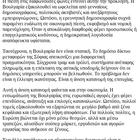
Η πίεση στις διαφωνούσες φωνές εντείνει αυτήν την πρόκληση. Η
Βουλγαρία εξακολουθεί να ωφελείται από γενναίους
δημοσιογράφους, πολιτικούς ακτιβιστές και ανεξάρτητους
εμπειρογνώμονες. Ωστόσο, η ερευνητική δημοσιογραφία συχνά
παραμένει ευάλωτη σε οικονομική πίεση, εκφοβισμό και νομική
παρενόχληση. Όταν η αποκάλυψη διαφθοράς φέρει προσωπικούς ή
επαγγελματικούς κινδύνους, η δημοκρατική λογοδοσία
αναπόφευκτα υφίσταται.
Ταυτόχρονα, η Βουλγαρία δεν είναι στατική. Το δημόσιο δίκτυο
μεταφορών της Σόφιας απεικονίζει μια διαφορετική
πραγματικότητα. Σύγχρονα τραμ και τρόλεϊ, συστήματα ανέπαφης
πληρωμής και η επέκταση της αστικής υποδομής δείχνουν ότι οι
δημόσιες υπηρεσίες μπορούν να βελτιωθούν. Το πρόβλημα δεν
είναι η έλλειψη ικανότητας. Είναι η άνιση κατανομή της επιτυχίας.
Αυτή η άνιση κατανομή φαίνεται και στην οικονομία. Η
ενσωμάτωση της Βουλγαρίας στις ευρωπαϊκές αγορές έχει φέρει
επενδύσεις, ανάπτυξη και επιλογές καταναλωτών. Ωστόσο, πολλοί
τομείς εξακολουθούν να εξαρτώνται σε μεγάλο βαθμό από ξένα
κεφάλαια και εξωτερική λήψη αποφάσεων. Για πολλούς πολίτες, η
Ευρώπη βιώνεται όχι μόνο μέσω θεσμών, αλλά και μέσω
τραπεζών, αλυσίδων σούπερ μάρκετ, εργοδοτών και αγορών
εργασίας που ανήκουν σε ξένους.
Ένα άλλο παράδειγμα μη αξιοποιημένου δυναμικού είναι η