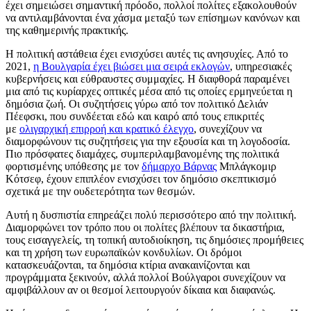
έχει σημειώσει σημαντική πρόοδο, πολλοί πολίτες εξακολουθούν
να αντιλαμβάνονται ένα χάσμα μεταξύ των επίσημων κανόνων και
της καθημερινής πρακτικής.
Η πολιτική αστάθεια έχει ενισχύσει αυτές τις ανησυχίες. Από το
2021,
η Βουλγαρία έχει βιώσει μια σειρά εκλογών
, υπηρεσιακές
κυβερνήσεις και εύθραυστες συμμαχίες. Η διαφθορά παραμένει
μια από τις κυρίαρχες οπτικές μέσα από τις οποίες ερμηνεύεται η
δημόσια ζωή. Οι συζητήσεις γύρω από τον πολιτικό Δελιάν
Πέεφσκι, που συνδέεται εδώ και καιρό από τους επικριτές
με
ολιγαρχική επιρροή και κρατικό έλεγχο
, συνεχίζουν να
διαμορφώνουν τις συζητήσεις για την εξουσία και τη λογοδοσία.
Πιο πρόσφατες διαμάχες, συμπεριλαμβανομένης της πολιτικά
φορτισμένης υπόθεσης με τον
δήμαρχο Βάρνας
Μπλάγκομιρ
Κότσεφ, έχουν επιπλέον ενισχύσει τον δημόσιο σκεπτικισμό
σχετικά με την ουδετερότητα των θεσμών.
Αυτή η δυσπιστία επηρεάζει πολύ περισσότερο από την πολιτική.
Διαμορφώνει τον τρόπο που οι πολίτες βλέπουν τα δικαστήρια,
τους εισαγγελείς, τη τοπική αυτοδιοίκηση, τις δημόσιες προμήθειες
και τη χρήση των ευρωπαϊκών κονδυλίων. Οι δρόμοι
κατασκευάζονται, τα δημόσια κτίρια ανακαινίζονται και
προγράμματα ξεκινούν, αλλά πολλοί Βούλγαροι συνεχίζουν να
αμφιβάλλουν αν οι θεσμοί λειτουργούν δίκαια και διαφανώς.