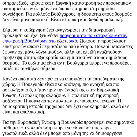
οι τραπεζικές κρίσεις και η ξαφνική καταστροφή των προσωπικών
αποταμιεύσεων άφησαν ένα διαρκές σημάδι στη δημόσια
συνείδηση. Για πολλούς Βούλγαρους, η δυσπιστία στους θεσμούς
δεν είναι μόνο πολιτική. Είναι ιστορική και βαθιά προσωπική.
Σήμερα, η κυβέρνηση έχει αναγνωρίσει την δημογραφική
πρόκληση και έχει ξεκινήσει
προγράμματα που στοχεύουν στην
επιστροφή Βουλγάρων στο εξωτερικό
. Ωστόσο, η προσέλκυση
επιστροφών απαιτεί περισσότερα από κίνητρα. Πολλοί μετανάστες
έφυγαν όχι μόνο λόγω μισθών, αλλά και επειδή αναζητούσαν
προβλεψιμότητα, αξιοκρατία και εμπιστοσύνη στους δημόσιους
θεσμούς. Το ερώτημα είναι αν η Βουλγαρία μπορεί να προσφέρει
αυτές τις συνθήκες σήμερα.
Κανένα από αυτά δεν πρέπει να επισκιάσει τα επιτεύγματα της
χώρας. Η Βουλγαρία είναι πλουσιότερη, πιο ανοιχτή και πιο
ασφαλής από ό,τι ήταν πριν την ένταξή της στην Ευρωπαϊκή
Ένωση. Οι πόλεις της αλλάζουν. Η πολιτιστική της επιρροή
αυξάνεται. Η κοινωνία των πολιτών της παραμένει ενεργή. Η
δημοκρατική ιστορία της χώρας δεν έχει ολοκληρωθεί, αλλά δεν
είναι και απελπιστική.
Για την Ευρωπαϊκή Ένωση, η Βουλγαρία προσφέρει ένα σημαντικό
μάθημα. Η ενσωμάτωση μπορεί να εδραιώσει τις χώρες
γεωπολιτικά, αλλά δεν μπορεί από μόνη της να δημιουργήσει