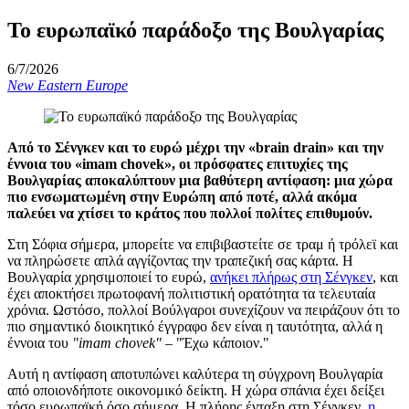
Το ευρωπαϊκό παράδοξο της Βουλγαρίας
6/7/2026
New Eastern Europe
Από το Σένγκεν και το ευρώ μέχρι την «brain drain» και την
έννοια του «imam chovek», οι πρόσφατες επιτυχίες της
Βουλγαρίας αποκαλύπτουν μια βαθύτερη αντίφαση: μια χώρα
πιο ενσωματωμένη στην Ευρώπη από ποτέ, αλλά ακόμα
παλεύει να χτίσει το κράτος που πολλοί πολίτες επιθυμούν.
Στη Σόφια σήμερα, μπορείτε να επιβιβαστείτε σε τραμ ή τρόλεϊ και
να πληρώσετε απλά αγγίζοντας την τραπεζική σας κάρτα. Η
Βουλγαρία χρησιμοποιεί το ευρώ,
ανήκει πλήρως στη Σένγκεν
, και
έχει αποκτήσει πρωτοφανή πολιτιστική ορατότητα τα τελευταία
χρόνια. Ωστόσο, πολλοί Βούλγαροι συνεχίζουν να πειράζουν ότι το
πιο σημαντικό διοικητικό έγγραφο δεν είναι η ταυτότητα, αλλά η
έννοια του
"imam chovek"
– "Έχω κάποιον."
Αυτή η αντίφαση αποτυπώνει καλύτερα τη σύγχρονη Βουλγαρία
από οποιονδήποτε οικονομικό δείκτη. Η χώρα σπάνια έχει δείξει
τόσο ευρωπαϊκή όσο σήμερα. Η πλήρης ένταξη στη Σένγκεν,
η