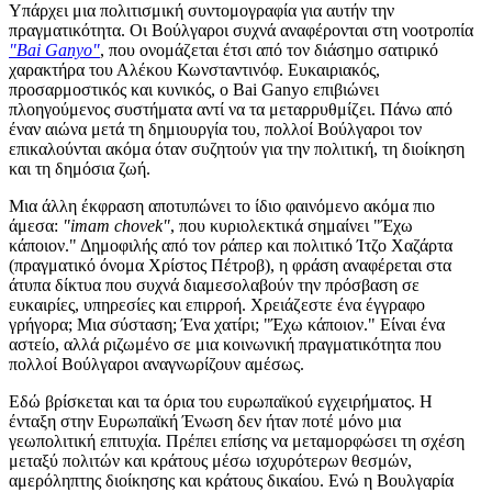
Υπάρχει μια πολιτισμική συντομογραφία για αυτήν την
πραγματικότητα. Οι Βούλγαροι συχνά αναφέρονται στη νοοτροπία
"Bai Ganyo"
, που ονομάζεται έτσι από τον διάσημο σατιρικό
χαρακτήρα του Αλέκου Κωνσταντινόφ. Ευκαιριακός,
προσαρμοστικός και κυνικός, ο Bai Ganyo επιβιώνει
πλοηγούμενος συστήματα αντί να τα μεταρρυθμίζει. Πάνω από
έναν αιώνα μετά τη δημιουργία του, πολλοί Βούλγαροι τον
επικαλούνται ακόμα όταν συζητούν για την πολιτική, τη διοίκηση
και τη δημόσια ζωή.
Μια άλλη έκφραση αποτυπώνει το ίδιο φαινόμενο ακόμα πιο
άμεσα:
"imam chovek"
, που κυριολεκτικά σημαίνει "Έχω
κάποιον." Δημοφιλής από τον ράπερ και πολιτικό Ίτζο Χαζάρτα
(πραγματικό όνομα Χρίστος Πέτροβ), η φράση αναφέρεται στα
άτυπα δίκτυα που συχνά διαμεσολαβούν την πρόσβαση σε
ευκαιρίες, υπηρεσίες και επιρροή. Χρειάζεστε ένα έγγραφο
γρήγορα; Μια σύσταση; Ένα χατίρι; "Έχω κάποιον." Είναι ένα
αστείο, αλλά ριζωμένο σε μια κοινωνική πραγματικότητα που
πολλοί Βούλγαροι αναγνωρίζουν αμέσως.
Εδώ βρίσκεται και τα όρια του ευρωπαϊκού εγχειρήματος. Η
ένταξη στην Ευρωπαϊκή Ένωση δεν ήταν ποτέ μόνο μια
γεωπολιτική επιτυχία. Πρέπει επίσης να μεταμορφώσει τη σχέση
μεταξύ πολιτών και κράτους μέσω ισχυρότερων θεσμών,
αμερόληπτης διοίκησης και κράτους δικαίου. Ενώ η Βουλγαρία