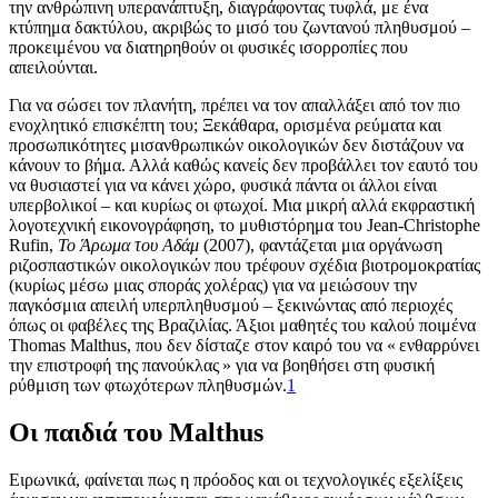
την ανθρώπινη υπερανάπτυξη, διαγράφοντας τυφλά, με ένα
κτύπημα δακτύλου, ακριβώς το μισό του ζωντανού πληθυσμού –
προκειμένου να διατηρηθούν οι φυσικές ισορροπίες που
απειλούνται.
Για να σώσει τον πλανήτη, πρέπει να τον απαλλάξει από τον πιο
ενοχλητικό επισκέπτη του; Ξεκάθαρα, ορισμένα ρεύματα και
προσωπικότητες μισανθρωπικών οικολογικών δεν διστάζουν να
κάνουν το βήμα. Αλλά καθώς κανείς δεν προβάλλει τον εαυτό του
να θυσιαστεί για να κάνει χώρο, φυσικά πάντα οι άλλοι είναι
υπερβολικοί – και κυρίως οι φτωχοί. Μια μικρή αλλά εκφραστική
λογοτεχνική εικονογράφηση, το μυθιστόρημα του Jean-Christophe
Rufin,
Το Άρωμα του Αδάμ
(2007), φαντάζεται μια οργάνωση
ριζοσπαστικών οικολογικών που τρέφουν σχέδια βιοτρομοκρατίας
(κυρίως μέσω μιας σποράς χολέρας) για να μειώσουν την
παγκόσμια απειλή υπερπληθυσμού – ξεκινώντας από περιοχές
όπως οι φαβέλες της Βραζιλίας. Άξιοι μαθητές του καλού ποιμένα
Thomas Malthus, που δεν δίσταζε στον καιρό του να « ενθαρρύνει
την επιστροφή της πανούκλας » για να βοηθήσει στη φυσική
ρύθμιση των φτωχότερων πληθυσμών.
1
Οι παιδιά του Malthus
Ειρωνικά, φαίνεται πως η πρόοδος και οι τεχνολογικές εξελίξεις