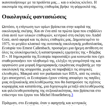
ικανοποιήσουμε με τα προϊόντα μας… και ο κύκλος κλείνει. Η
οικονομία της απεριόριστης επιθυμίας βρήκε τη φόρμουλά της.
Οικολογικές φαντασιώσεις
Ωστόσο, η επίγνωση των ορίων βρίσκεται στην καρδιά της
οικολογικής σκέψης. Και αν ένα από τα πρώτα όρια που επιβάλλει
είναι αυτό των υλικών επιθυμιών, κεντρικό στη σκέψη του André
Gorz, αυτό αφορά και τις άυλες επιθυμίες μας. Δημοσιευμένο το
1975, το μεγάλο κλασικό της ουτοπικής οικολογικής μυθοπλασίας,
Ecotopia
του Ernest Callenbach, προσφέρει μια ήρεμη αντίθεση σε
όλες τις ολοκληρωτικές ή καταστροφικές ερμηνείες της « Βόμβας
Π ». Η δημοκρατία της Ecotopia παρουσιάζει μια κοινωνία που έχει
σταθεροποιήσει τον πληθυσμό της, ελέγξει τη γονιμότητά της και
οργανώσει μια μορφή δημογραφικής εγκράτειας συμβατής με την
οικολογική της ισορροπία, χωρίς να παραβιάζει τις ατομικές
ελευθερίες. Μακριά από τον puritanism των ΗΠΑ, από τις οποίες
έχει αποσχιστεί, οι Ecotopians έχουν επίσης αποφύγει τις παγίδες
μιας σεξουαλικής απελευθέρωσης που θα διατηρούσε τις σχέσεις
κυριαρχίας και καταπίεσης, μια διχογνωμία μεταξύ απελευθέρωσης
και φιλελευθεροποίησης της σεξουαλικότητας, που βρίσκεται στο
επίκεντρο του έργου του Michel Houellebecq.
3
Πράγματι, στο
Ecotopia
, όταν ο αφηγητής και κεντρικός