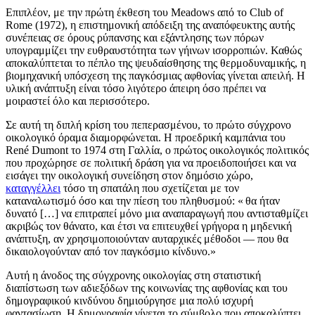
Επιπλέον, με την πρώτη έκθεση του Meadows από το Club of
Rome (1972), η επιστημονική απόδειξη της αναπόφευκτης αυτής
συνέπειας σε όρους ρύπανσης και εξάντλησης των πόρων
υπογραμμίζει την ευθραυστότητα των γήινων ισορροπιών. Καθώς
αποκαλύπτεται το πέπλο της ψευδαίσθησης της θερμοδυναμικής, η
βιομηχανική υπόσχεση της παγκόσμιας αφθονίας γίνεται απειλή. Η
υλική ανάπτυξη είναι τόσο λιγότερο άπειρη όσο πρέπει να
μοιραστεί όλο και περισσότερο.
Σε αυτή τη διπλή κρίση του πεπερασμένου, το πρώτο σύγχρονο
οικολογικό όραμα διαμορφώνεται. Η προεδρική καμπάνια του
René Dumont το 1974 στη Γαλλία, ο πρώτος οικολογικός πολιτικός
που προχώρησε σε πολιτική δράση για να προειδοποιήσει και να
εισάγει την οικολογική συνείδηση στον δημόσιο χώρο,
καταγγέλλει
τόσο τη σπατάλη που σχετίζεται με τον
καταναλωτισμό όσο και την πίεση του πληθυσμού: « θα ήταν
δυνατό […] να επιτραπεί μόνο μια αναπαραγωγή που αντισταθμίζει
ακριβώς τον θάνατο, και έτσι να επιτευχθεί γρήγορα η μηδενική
ανάπτυξη, αν χρησιμοποιούνταν αυταρχικές μέθοδοι — που θα
δικαιολογούνταν από τον παγκόσμιο κίνδυνο.»
Αυτή η άνοδος της σύγχρονης οικολογίας στη στατιστική
διαπίστωση των αδιεξόδων της κοινωνίας της αφθονίας και του
δημογραφικού κινδύνου δημιούργησε μια πολύ ισχυρή
φαντασίωση. Η δημογραφία γίνεται το σύμβολο που αποκαλύπτει