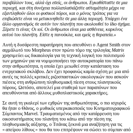
περιβάλλον τους, αλλά όχι εσείς, οι άνθρωποι. Εγκαθίσταστε σε μια
περιοχή, και στη συνέχεια πολλαπλασιάζεστε ασταμάτητα μέχρι να
εξαντληθούν όλοι οι φυσικοί πόροι, και ο μόνος τρόπος για να
επιβιώσετε είναι να μετακινηθείτε σε μια άλλη περιοχή. Υπάρχει ένα
άλλο οργανισμός σε αυτόν τον πλανήτη που ακολουθεί το ίδιο σχήμα.
Ξέρετε τι είναι; Οι ιοί. Οι άνθρωποι είναι μια ασθένεια, καρκίνος
αυτού του πλανήτη. Είστε η πανούκλα, και εμείς η θεραπεία.»
Αυτή η δυσάρεστη παρατήρηση που απευθύνει ο Agent Smith στον
αιχμάλωτό του Morpheus στον πρώτο τόμο της τριλογίας
Matrix
χρησιμεύει ως δικαιολογία για τη τεχνική λογική του πολιτισμού
των μηχανών για να νομιμοποιήσει την αυτοκρατορία του πάνω
στην ανθρωπότητα, η οποία έχει μειωθεί στην κατάσταση του
ενεργειακού σκλάβου. Δεν έχει προφανώς καμία σχέση με μια από
αυτές τις πολλές κριτικές ριζοσπαστικών οικολογικών που ασκούν
πιέσεις στη ανθρώπινη πληθυσμιακή πίεση στους πλανητικούς
πόρους. Ωστόσο, αποτελεί μια σταθερά των παραπόνων που
απευθύνονται από άλλους μυθοπλαστικούς χαρακτήρες.
Σε αυτή τη γκαλερί των εχθρών της ανθρωπότητας, ο πιο ισχυρός
θα ήταν ο Θάνος, ο μυθικός υπερκακοποιός του Κινηματογραφικού
Σύμπαντος Marvel. Τραυματισμένος από την κατάρρευση του
οικοσυστήματος του πλανήτη του κάτω από την πίεση της
πληθυσμιακής αύξησης, ο Τιτάνας ξεκινά μια αναζήτηση για τις
« απείρου λίθους » που θα του επιτρέψουν να σώσει το σύμπαν από