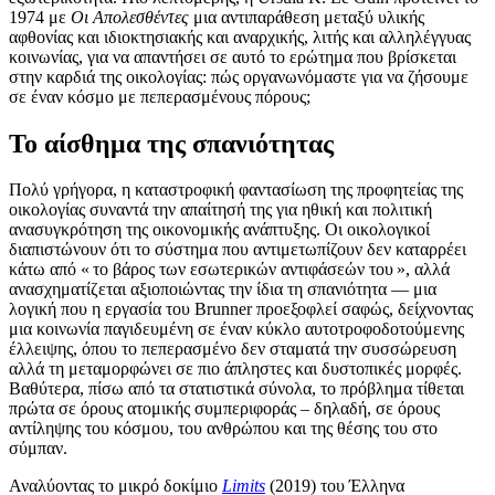
1974 με
Οι Απολεσθέντες
μια αντιπαράθεση μεταξύ υλικής
αφθονίας και ιδιοκτησιακής και αναρχικής, λιτής και αλληλέγγυας
κοινωνίας, για να απαντήσει σε αυτό το ερώτημα που βρίσκεται
στην καρδιά της οικολογίας: πώς οργανωνόμαστε για να ζήσουμε
σε έναν κόσμο με πεπερασμένους πόρους;
Το αίσθημα της σπανιότητας
Πολύ γρήγορα, η καταστροφική φαντασίωση της προφητείας της
οικολογίας συναντά την απαίτησή της για ηθική και πολιτική
ανασυγκρότηση της οικονομικής ανάπτυξης. Οι οικολογικοί
διαπιστώνουν ότι το σύστημα που αντιμετωπίζουν δεν καταρρέει
κάτω από « το βάρος των εσωτερικών αντιφάσεών του », αλλά
ανασχηματίζεται αξιοποιώντας την ίδια τη σπανιότητα — μια
λογική που η εργασία του Brunner προεξοφλεί σαφώς, δείχνοντας
μια κοινωνία παγιδευμένη σε έναν κύκλο αυτοτροφοδοτούμενης
έλλειψης, όπου το πεπερασμένο δεν σταματά την συσσώρευση
αλλά τη μεταμορφώνει σε πιο άπληστες και δυστοπικές μορφές.
Βαθύτερα, πίσω από τα στατιστικά σύνολα, το πρόβλημα τίθεται
πρώτα σε όρους ατομικής συμπεριφοράς – δηλαδή, σε όρους
αντίληψης του κόσμου, του ανθρώπου και της θέσης του στο
σύμπαν.
Αναλύοντας το μικρό δοκίμιο
Limits
(2019) του Έλληνα