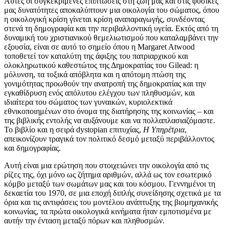
Αυτές οι συγκεκριμένες επιπτώσεις στη ζωή μας και στις φυσικές
μας δυνατότητες αποκαλύπτουν μια οικολογία του σώματος, όπου
η οικολογική κρίση γίνεται κρίση αναπαραγωγής, συνδέοντας
στενά τη δημογραφία και την περιβαλλοντική υγεία. Εκτός από τη
δυναμική του χριστιανικού θεμελιωτισμού που καταλαμβάνει την
εξουσία, είναι σε αυτό το σημείο όπου η Margaret Atwood
τοποθετεί τον καταλύτη της άφιξης του πατριαρχικού και
ολοκληρωτικού καθεστώτος της Δημοκρατίας του Gilead: η
μόλυνση, τα τοξικά απόβλητα και η απότομη πτώση της
γονιμότητας προωθούν την ανατροπή της δημοκρατίας και την
εγκαθίδρυση ενός απόλυτου ελέγχου των πληθυσμών, και
ιδιαίτερα του σώματος των γυναικών, κυριολεκτικά
εθνικοποιημένων στο όνομα της διατήρησης της κοινωνίας – και
της βιβλικής εντολής να αυξάνουμε και να πολλαπλασιαζόμαστε.
Το βιβλίο και η σειρά dystopian επιτυχίας,
Η Υπηρέτρια
,
απεικονίζουν τραγικά τον πολιτικό δεσμό μεταξύ περιβάλλοντος
και δημογραφίας.
Αυτή είναι μια ερώτηση που στοιχειώνει την οικολογία από τις
ρίζες της, όχι μόνο ως ζήτημα αριθμών, αλλά ως τον εσωτερικό
κόμβο μεταξύ των σωμάτων μας και του κόσμου. Γεννημένοι τη
δεκαετία του 1970, σε μια εποχή διπλής συνείδησης σχετικά με τα
όρια και τις αντιφάσεις του μοντέλου ανάπτυξης της βιομηχανικής
κοινωνίας, τα πρώτα οικολογικά κινήματα ήταν εμποτισμένα με
αυτήν την ένταση μεταξύ πόρων και πληθυσμών.