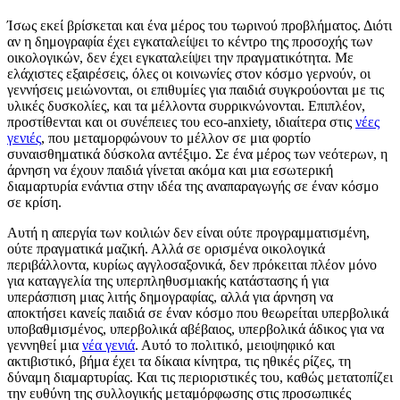
Ίσως εκεί βρίσκεται και ένα μέρος του τωρινού προβλήματος. Διότι
αν η δημογραφία έχει εγκαταλείψει το κέντρο της προσοχής των
οικολογικών, δεν έχει εγκαταλείψει την πραγματικότητα. Με
ελάχιστες εξαιρέσεις, όλες οι κοινωνίες στον κόσμο γερνούν, οι
γεννήσεις μειώνονται, οι επιθυμίες για παιδιά συγκρούονται με τις
υλικές δυσκολίες, και τα μέλλοντα συρρικνώνονται. Επιπλέον,
προστίθενται και οι συνέπειες του eco-anxiety, ιδιαίτερα στις
νέες
γενιές
, που μεταμορφώνουν το μέλλον σε μια φορτίο
συναισθηματικά δύσκολα αντέξιμο. Σε ένα μέρος των νεότερων, η
άρνηση να έχουν παιδιά γίνεται ακόμα και μια εσωτερική
διαμαρτυρία ενάντια στην ιδέα της αναπαραγωγής σε έναν κόσμο
σε κρίση.
Αυτή η απεργία των κοιλιών δεν είναι ούτε προγραμματισμένη,
ούτε πραγματικά μαζική. Αλλά σε ορισμένα οικολογικά
περιβάλλοντα, κυρίως αγγλοσαξονικά, δεν πρόκειται πλέον μόνο
για καταγγελία της υπερπληθυσμιακής κατάστασης ή για
υπεράσπιση μιας λιτής δημογραφίας, αλλά για άρνηση να
αποκτήσει κανείς παιδιά σε έναν κόσμο που θεωρείται υπερβολικά
υποβαθμισμένος, υπερβολικά αβέβαιος, υπερβολικά άδικος για να
γεννηθεί μια
νέα γενιά
. Αυτό το πολιτικό, μειοψηφικό και
ακτιβιστικό, βήμα έχει τα δίκαια κίνητρα, τις ηθικές ρίζες, τη
δύναμη διαμαρτυρίας. Και τις περιοριστικές του, καθώς μετατοπίζει
την ευθύνη της συλλογικής μεταμόρφωσης στις προσωπικές