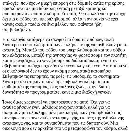
επιλογές, που έχουν μικρή επιρροή στις δομικές αιτίες της κρίσης,
βρισκόμενο σε μια δύσκολη ένταση μεταξύ κριτικής και
απομάκρυνσης από τον κόσμο. Σε αυτό, λέει πολλά για την εποχή:
όχι πια ο φόβος του υπερπληθυσμού, αλλά η ανησυχία να έχει
κανείς ακόμα παιδιά σε ένα μέλλον που φαίνεται ήδη
συμβιβασμένο.
Η οικολογία κατάφερε να σκεφτεί τα όρια των πόρων, αλλά
λιγότερο τα αποτελέσματα των εκκλήσεών της για ανθρώπινη απο-
ανάπτυξη. Μεταξύ του φόβου του υπερπληθυσμού και του φόβου
του ελάχιστου, μεταξύ της ανησυχίας να φορτώσουμε τον πλανήτη
και της ανησυχίας να γεννήσουμε παιδιά καταδικασμένα στην
αβεβαιότητα, υπάρχει σχεδόν ένα εννοιολογικό κενό. Αυτό το κενό,
οι οικολογικοί δεν το έχουν ακόμη πραγματικά κατοικήσει.
Σκέφτηκαν τις εκπομπές, τις ροές, τις υποδομές, τα συστήματα·
λιγότερο σκέφτηκαν τι κάνει η περιβαλλοντική κρίση στα
επιθυμητά της επιθυμίας, στις επιλογές ζωής, στην ίδια τη
δυνατότητα να προγραμματίσει κανείς μια διαδοχή γενεών.
Ίσως όμως χρειαστεί να επιστρέψουν σε αυτό. Όχι για να
αναθεωρήσουν έναν μάλθους αναχρονιστικό, αλλά για να
σκεφτούν μια ολοκληρωμένη οικολογία, ικανή να αρθρώσει τις
συνθήκες της κοινωνικής αναπαραγωγής, εκείνες της ανθρώπινης
αναπαραγωγής, και τα συναισθήματα που τις διαπερνούν. Μια
οικολογία που δεν αρκείται στο να μεταμορφώνει τον κόσμο, αλλά