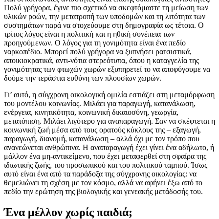
Πολύ γρήγορα, έγινε πιο σχετικό να σκεφτόμαστε τη μείωση των
υλικών ροών, την μετατροπή των υποδομών και τη λιτότητα των
συστημάτων παρά να στοχεύουμε στη δημογραφία ως τέτοια. Ο
τρίτος λόγος είναι η πολιτική και η ηθική συνέπεια των
προηγούμενων. Ο λόγος για τη γονιμότητα είναι ένα πεδίο
ναρκοπέδιο. Μπορεί πολύ γρήγορα να ξυπνήσει ρατσιστικά,
αποικιοκρατικά, αντι-νότια στερεότυπα, όπου η καταγγελία της
γονιμότητας των φτωχών χωρών εξυπηρετεί το να αποφύγουμε να
δούμε την τεράστια ευθύνη των πλουσίων χωρών.
Γι’ αυτό, η σύγχρονη οικολογική ομιλία εστιάζει στη μεταμόρφωση
του μοντέλου κοινωνίας. Μιλάει για παραγωγή, κατανάλωση,
ενέργεια, κινητικότητα, κοινωνική δικαιοσύνη, γεωργία,
μετατόπιση. Μιλάει λιγότερο για αναπαραγωγή. Σαν να σκέφτεται η
κοινωνική ζωή μέσα από τους ορατούς κύκλους της – εξαγωγή,
παραγωγή, διανομή, κατανάλωση – αλλά όχι με τον τρόπο που
ανανεώνεται ανθρώπινα. Η αναπαραγωγή έχει γίνει ένα αδήλωτο, ή
μάλλον ένα μη-αντικείμενο, που έχει μεταφερθεί στη σφαίρα της
ιδιωτικής ζωής, του προσωπικού και του πολιτικού ταμπού. Ίσως
αυτό είναι ένα από τα παράδοξα της σύγχρονης οικολογίας: να
θεμελιώνει τη σχέση με τον κόσμο, αλλά να αφήνει έξω από το
πεδίο την ερώτηση της βιολογικής και γενεακής μετάδοσής του.
Ένα μέλλον χωρίς παιδιά;