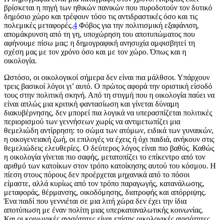
βρίσκεται η πηγή των ηθικών πανικών που πυροδοτούν τον δυτικό
δημόσιο χώρο και τρέφουν τόσο τις αντιδραστικές όσο και τις
πολεμικές μεταφορές.
4
Φόβος για την πολιτισμική εξαφάνιση,
απομάκρυνση από τη γη, υποχώρηση του αποτυπώματος που
αφήνουμε πίσω μας: η δημογραφική ανησυχία αμφισβητεί τη
σχέση μας με τον χρόνο όσο και με τον χώρο. Όπως και η
οικολογία.
Ωστόσο, οι οικολογικοί σήμερα δεν είναι πια μάλθσοι. Υπάρχουν
τρεις βασικοί λόγοι γι’ αυτό. Ο πρώτος αφορά την οριστική είσοδό
τους στην πολιτική σκηνή. Από τη στιγμή που η οικολογία παύει να
είναι απλώς μια κριτική φαντασίωση και γίνεται δύναμη
διακυβέρνησης, δεν μπορεί πια λογικά να υπερασπίζεται πολιτικές
περιορισμού των γεννήσεων χωρίς να αντιμετωπίζει μια
θεμελιώδη αντίρρηση: το σώμα των ατόμων, ειδικά των γυναικών,
η οικογενειακή ζωή, οι επιλογές να έχεις ή όχι παιδιά, ανήκουν στις
θεμελιώδεις ελευθερίες. Ο δεύτερος λόγος είναι πιο βαθύς. Καθώς
η οικολογία γίνεται πιο σαφής, μετατοπίζει το επίκεντρο από τον
αριθμό των κατοίκων στον τρόπο κατοίκησης αυτού του κόσμου. Η
πίεση στους πόρους δεν προέρχεται μηχανικά από το πόσοι
είμαστε, αλλά κυρίως από τον τρόπο παραγωγής, κατανάλωσης,
μεταφοράς, θέρμανσης, οικοδόμησης, διατροφής και απόρριψης.
Ένα παιδί που γεννιέται σε μια λιτή χώρα δεν έχει την ίδια
αποτύπωση με έναν πολίτη μιας υπερκαταναλωτικής κοινωνίας.
Και οι κοινωνικές ανισότητες είναι επίσης οικολογικές ανισότητες.