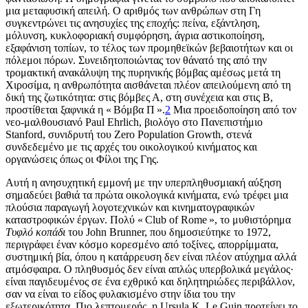
μια μεταφυσική απειλή. Ο αριθμός των ανθρώπων στη Γη
συγκεντρώνει τις ανησυχίες της εποχής: πείνα, εξάντληση,
μόλυνση, κυκλοφοριακή συμφόρηση, άγρια αστικοποίηση,
εξαφάνιση τοπίων, το τέλος των προμηθεϊκών βεβαιοτήτων και οι
πόλεμοι πόρων. Συνειδητοποιώντας τον θάνατό της από την
τρομακτική ανακάλυψη της πυρηνικής βόμβας αμέσως μετά τη
Χιροσίμα, η ανθρωπότητα αισθάνεται πλέον απειλούμενη από τη
δική της ζωτικότητα: στις βόμβες Α, στη συνέχεια και στις Β,
προστίθεται ξαφνικά η « Βόμβα Π ».
2
Μια προειδοποίηση από τον
νεο-μαλθουσιανό Paul Ehrlich, βιολόγο στο Πανεπιστήμιο
Stanford, συνιδρυτή του Zero Population Growth, στενά
συνδεδεμένο με τις αρχές του οικολογικού κινήματος και
οργανώσεις όπως οι Φίλοι της Γης.
Αυτή η ανησυχητική εμμονή με την υπερπληθυσμιακή αύξηση
σημαδεύει βαθιά τα πρώτα οικολογικά κινήματα, ενώ τρέφει μια
πλούσια παραγωγή λογοτεχνικών και κινηματογραφικών
καταστροφικών έργων. Πολύ « Club of Rome », το μυθιστόρημα
Τυφλό κοπάδι
του John Brunner, που δημοσιεύτηκε το 1972,
περιγράφει έναν κόσμο κορεσμένο από τοξίνες, απορρίμματα,
συστημική βία, όπου η κατάρρευση δεν είναι πλέον ατύχημα αλλά
ατμόσφαιρα. Ο πληθυσμός δεν είναι απλώς υπερβολικά μεγάλος·
είναι παγιδευμένος σε ένα εχθρικό και δηλητηριώδες περιβάλλον,
σαν να είναι το είδος φυλακισμένο στην ίδια του την
εξωτερικότητα. Πιο λεπτομερής, η Ursula K. Le Guin προτείνει το