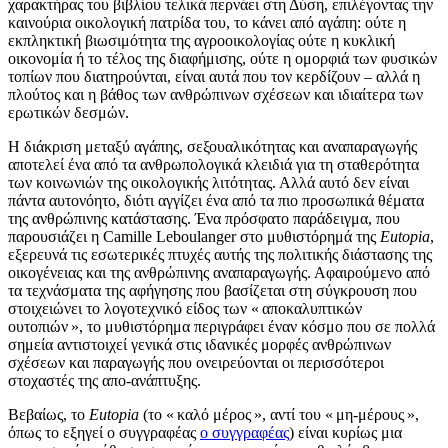
χαρακτήρας του βιβλίου τελικά περνάει στη Δύση, επιλέγοντας την
καινούρια οικολογική πατρίδα του, το κάνει από αγάπη: ούτε η
εκπληκτική βιωσιμότητα της αγροοικολογίας ούτε η κυκλική
οικονομία ή το τέλος της διαφήμισης, ούτε η ομορφιά των φυσικών
τοπίων που διατηρούνται, είναι αυτά που τον κερδίζουν – αλλά η
πλούτος και η βάθος των ανθρώπινων σχέσεων και ιδιαίτερα των
ερωτικών δεσμών.
Η διάκριση μεταξύ αγάπης, σεξουαλικότητας και αναπαραγωγής
αποτελεί ένα από τα ανθρωπολογικά κλειδιά για τη σταθερότητα
των κοινωνιών της οικολογικής λιτότητας. Αλλά αυτό δεν είναι
πάντα αυτονόητο, διότι αγγίζει ένα από τα πιο προσωπικά θέματα
της ανθρώπινης κατάστασης. Ένα πρόσφατο παράδειγμα, που
παρουσιάζει η Camille Leboulanger στο μυθιστόρημά της
Eutopia
,
εξερευνά τις εσωτερικές πτυχές αυτής της πολιτικής διάστασης της
οικογένειας και της ανθρώπινης αναπαραγωγής. Αφαιρούμενο από
τα τεχνάσματα της αφήγησης που βασίζεται στη σύγκρουση που
στοιχειώνει το λογοτεχνικό είδος των « αποκαλυπτικών
ουτοπιών », το μυθιστόρημα περιγράφει έναν κόσμο που σε πολλά
σημεία αντιστοιχεί γενικά στις ιδανικές μορφές ανθρώπινων
σχέσεων και παραγωγής που ονειρεύονται οι περισσότεροι
στοχαστές της απο-ανάπτυξης.
Βεβαίως, το
Eutopia
(το « καλό μέρος », αντί του « μη-μέρους »,
όπως το εξηγεί ο συγγραφέας
ο συγγραφέας
) είναι κυρίως μια