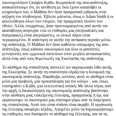
οικονομολόγου Giorgios Kallis, θεωρητικού της απο-ανάπτυξης,
ανακαλύπτουμε ότι, σε αντίθεση με όσα έχουν καταλάβει οι
κληρονόμοι του, ο Malthus δεν ήταν πραγματικά εχθρικός στην
αύξηση του πληθυσμού. Έβλεπε μάλιστα, όπως ο Adam Smith ή οι
φιλελεύθεροι όλων των εποχών, την πραγματική πλούτο των
εθνών. Αλλά, συγχρόνως, ήταν προετοιμασμένος από αυτήν την
ακατάβλητη ανησυχία: ενώ οι επιθυμίες μας (σεξουαλικές και
διατροφικές) είναι απεριόριστες, οι υλικοί πόροι είναι
περιορισμένοι. Η απάντηση σε αυτήν την αντίφαση περνάει μέσω
της ανάπτυξης. Ο Malthus δεν ήταν καθόλου υπέρμαχος της απο-
ανάπτυξης, όπως κάποιοι οικολογικοί και όλοι οι ρατσιστές
γεννητιστές που εμμονικά πιστεύουν στον μεγάλο αντικαταστάτη,
αλλά ένας από τους θεμελιωτές της Εκκλησίας της ανάπτυξης.
Το αίσθημα της σπανιότητας αποτελεί τον ακρογωνιαίο λίθο αυτής
της Εκκλησίας. Σε αυτήν τη σπανιότητα εδράζεται η δυναμική της
οικονομικής ανάπτυξης. Παράδοξα, ωστόσο, αυτό το αίσθημα είναι
μόνο μια προβολή, μια προκατάληψη για τον κόσμο – και, όπως
επισημαίνει ο Kallis, μια εκτελεστική οπτική. Με άλλα λόγια, από
την αρχή, η δικαιολόγηση της οικονομικής ανάπτυξης βασίστηκε
στην αίσθηση μιας επικείμενης έλλειψης, πραγματικής ή όχι, και
οργανώσαμε το οικονομικό μας σύστημα γύρω από τη διαχείριση
της σπανιότητας. Αυτό που είναι σπάνιο είναι ακριβό. Η οργάνωση
της έλλειψης αποφέρει κέρδος. Απομένει μόνο να δημιουργήσουμε
τις επιθυμίες που διατηρούν το αίσθημα της έλλειψης, και να τις