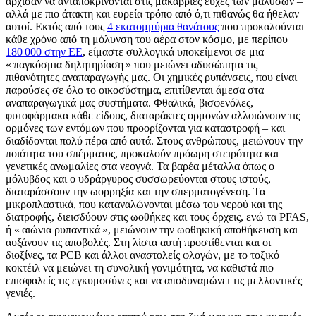
άρχισαν να ανταποκρίνονται στις μακάβριες ευχές των μάλθσων –
αλλά με πιο άτακτη και ευρεία τρόπο από ό,τι πιθανώς θα ήθελαν
αυτοί. Εκτός από τους
4 εκατομμύρια θανάτους
που προκαλούνται
κάθε χρόνο από τη μόλυνση του αέρα στον κόσμο, με περίπου
180 000 στην ΕΕ
, είμαστε συλλογικά υποκείμενοι σε μια
« παγκόσμια δηλητηρίαση » που μειώνει αδυσώπητα τις
πιθανότητες αναπαραγωγής μας. Οι χημικές ρυπάνσεις, που είναι
παρούσες σε όλο το οικοσύστημα, επιτίθενται άμεσα στα
αναπαραγωγικά μας συστήματα. Φθαλικά, βισφενόλες,
φυτοφάρμακα κάθε είδους, διαταράκτες ορμονών αλλοιώνουν τις
ορμόνες των εντόμων που προορίζονται για καταστροφή – και
διαδίδονται πολύ πέρα από αυτά. Στους ανθρώπους, μειώνουν την
ποιότητα του σπέρματος, προκαλούν πρόωρη στειρότητα και
γενετικές ανωμαλίες στα νεογνά. Τα βαρέα μέταλλα όπως ο
μόλυβδος και ο υδράργυρος συσσωρεύονται στους ιστούς,
διαταράσσουν την ωορρηξία και την σπερματογένεση. Τα
μικροπλαστικά, που καταναλώνονται μέσω του νερού και της
διατροφής, διεισδύουν στις ωοθήκες και τους όρχεις, ενώ τα PFAS,
ή « αιώνια ρυπαντικά », μειώνουν την ωοθηκική αποθήκευση και
αυξάνουν τις αποβολές. Στη λίστα αυτή προστίθενται και οι
διοξίνες, τα PCB και άλλοι αναστολείς φλογών, με το τοξικό
κοκτέιλ να μειώνει τη συνολική γονιμότητα, να καθιστά πιο
επισφαλείς τις εγκυμοσύνες και να αποδυναμώνει τις μελλοντικές
γενιές.