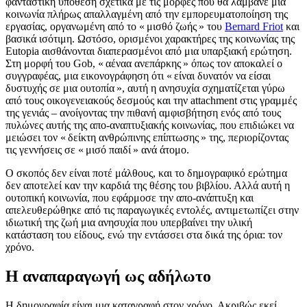
φανταστική υπόθεση σχετικά με τις μορφές που θα λάμβανε μια
κοινωνία πλήρως απαλλαγμένη από την εμπορευματοποίηση της
εργασίας, οργανωμένη από το « μισθό ζωής » του
Bernard Friot
και
βασικά ισότιμη. Ωστόσο, ορισμένοι χαρακτήρες της κοινωνίας της
Eutopia αισθάνονται διαπερασμένοι από μια υπαρξιακή ερώτηση.
Στη μορφή του Gob, « αέναα ανεπάρκης » όπως τον αποκαλεί ο
συγγραφέας, μια εικονογράφηση ότι « είναι δυνατόν να είσαι
δυστυχής σε μια ουτοπία », αυτή η ανησυχία σχηματίζεται γύρω
από τους οικογενειακούς δεσμούς και την attachment στις γραμμές
της γενιάς – ανοίγοντας την πιθανή αμφισβήτηση ενός από τους
πυλώνες αυτής της απο-αναπτυξιακής κοινωνίας, που επιδιώκει να
μειώσει τον « δείκτη ανθρώπινης επίπτωσης » της, περιορίζοντας
τις γεννήσεις σε « μισό παιδί » ανά άτομο.
Ο σκοπός δεν είναι ποτέ μάλθους, και το δημογραφικό ερώτημα
δεν αποτελεί καν την καρδιά της θέσης του βιβλίου. Αλλά αυτή η
ουτοπική κοινωνία, που εφάρμοσε την απο-ανάπτυξη και
απελευθερώθηκε από τις παραγωγικές εντολές, αντιμετωπίζει στην
ιδιωτική της ζωή μια ανησυχία που υπερβαίνει την υλική
κατάσταση του είδους, ενώ την εντάσσει στα δικά της όρια: τον
χρόνο.
Η αναπαραγωγή ως αδήλωτο
Η δημογραφία είναι μια καταγραφή στον χρόνο. Ακριβώς εκεί