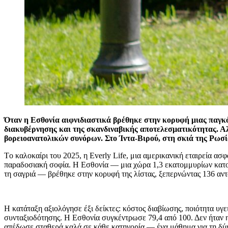
Όταν η Εσθονία αιφνιδιαστικά βρέθηκε στην κορυφή μιας παγκ
διακυβέρνησης και της σκανδιναβικής αποτελεσματικότητας. Α
βορειοανατολικών συνόρων. Στο Ίντα-Βιρού, στη σκιά της Ρωσί
Τo καλοκαίρι του 2025, η Everly Life, μια αμερικανική εταιρεία 
παραδοσιακή σοφία. Η Εσθονία — μια χώρα 1,3 εκατομμυρίων κατο
τη σαγριά — βρέθηκε στην κορυφή της λίστας, ξεπερνώντας 136 αντ
Η κατάταξη αξιολόγησε έξι δείκτες: κόστος διαβίωσης, ποιότητα υγ
συνταξιοδότησης. Η Εσθονία συγκέντρωσε 79,4 από 100. Δεν ήταν η
απέδωσε σταθερά καλά σε κάθε κατηγορία — ένα μάθημα για τη δύνα