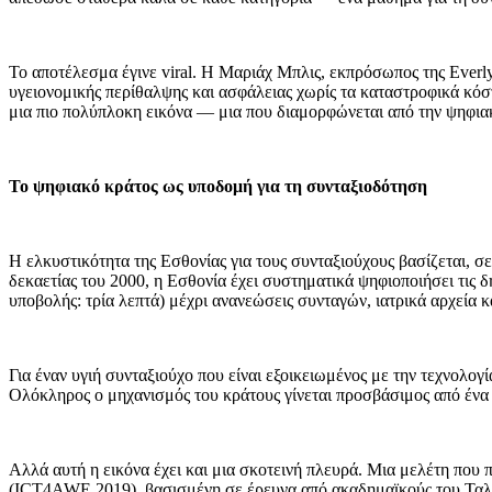
Το αποτέλεσμα έγινε viral. Η Μαριάχ Μπλις, εκπρόσωπος της Everl
υγειονομικής περίθαλψης και ασφάλειας χωρίς τα καταστροφικά κόσ
μια πιο πολύπλοκη εικόνα — μια που διαμορφώνεται από την ψηφια
Το ψηφιακό κράτος ως υποδομή για τη συνταξιοδότηση
Η ελκυστικότητα της Εσθονίας για τους συνταξιούχους βασίζεται, 
δεκαετίας του 2000, η Εσθονία έχει συστηματικά ψηφιοποιήσει τις 
υποβολής: τρία λεπτά) μέχρι ανανεώσεις συνταγών, ιατρικά αρχεία 
Για έναν υγιή συνταξιούχο που είναι εξοικειωμένος με την τεχνολο
Ολόκληρος ο μηχανισμός του κράτους γίνεται προσβάσιμος από ένα
Αλλά αυτή η εικόνα έχει και μια σκοτεινή πλευρά. Μια μελέτη που 
(ICT4AWE 2019), βασισμένη σε έρευνα από ακαδημαϊκούς του Ταλίν