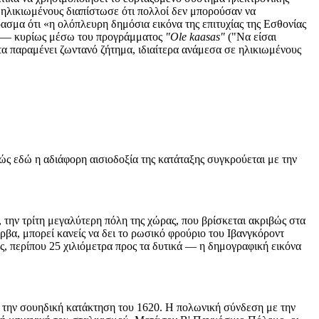
ε ηλικιωμένους διαπίστωσε ότι πολλοί δεν μπορούσαν να
ασμα ότι «η ολόπλευρη δημόσια εικόνα της επιτυχίας της Εσθονίας
μα — κυρίως μέσω του προγράμματος
"Ole kaasas"
("Να είσαι
α παραμένει ζωντανό ζήτημα, ιδιαίτερα ανάμεσα σε ηλικιωμένους
βώς εδώ η αδιάφορη αισιοδοξία της κατάταξης συγκρούεται με την
 την τρίτη μεγαλύτερη πόλη της χώρας, που βρίσκεται ακριβώς στα
βα, μπορεί κανείς να δει το ρωσικό φρούριο του Ιβανγκόροντ
ς, περίπου 25 χιλιόμετρα προς τα δυτικά — η δημογραφική εικόνα
ι την σουηδική κατάκτηση του 1620. Η πολωνική σύνδεση με την