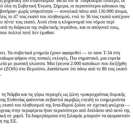
κή μηχανική του σταλινισμού. Μετά τον Β' Παγκόσμιο Πόλεμο, οι
 όλη τη Σοβιετική Ένωση. Σήμερα, οι περισσότεροι κάτοικοι της
ιαβατήρια» χωρίς υπηκοότητα — συνολικά πάνω από 130.000 άτομα,
ις το 47 τοις εκατό του πληθυσμού, ενώ το 36 τοις εκατό κατέχουν
 πέντε τοις εκατό. Αυτό είναι η κληρονομιά του νόμου περί
 τη διάρκεια της σοβιετικής περιόδου, και οι απόγονοί τους,
που πολλοί ποτέ δεν έμαθαν.
ει. Τα σοβιετικά μνημεία έχουν αφαιρεθεί — το τανκ T-34 στη
αίωμα ψήφου στις τοπικές εκλογές. Πιο σημαντικό, μια ευρεία
ολεία με ρωσική γλώσσα. Μια έρευνα 2.000 κατοίκων που διεξήχθη
(ZOiS) στο Βερολίνο, διαπίστωσε ότι πάνω από το 80 τοις εκατό
.
ε τη Νάρβα και τις γύρω περιοχές ως ζώνη «μακροχρόνιας δομικής
 της Εσθονίας φαίνονται σεβαστοί ακριβώς επειδή το ευημερούντα
ις εκατό του πληθυσμού της Ιντα-Βιρού ζούσε σε σχετική φτώχεια —
χειας στην περιφέρεια ήταν περισσότερο από διπλάσιο από αυτό της
στική σε χαρτί. Τα διαμερίσματα στη Σιλαμάε μπορούν να αγοραστούν
η της ΕΕ.