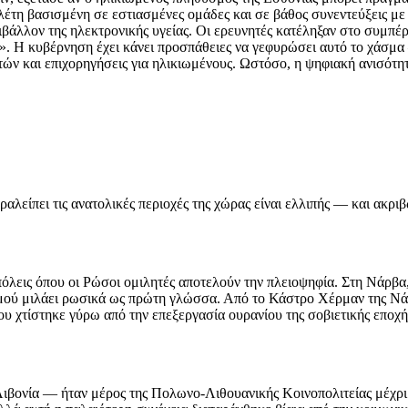
ελέτη βασισμένη σε εστιασμένες ομάδες και σε βάθος συνεντεύξεις μ
ιβάλλον της ηλεκτρονικής υγείας. Οι ερευνητές κατέληξαν στο συμπέρ
α». Η κυβέρνηση έχει κάνει προσπάθειες να γεφυρώσει αυτό το χάσ
ών και επιχορηγήσεις για ηλικιωμένους. Ωστόσο, η ψηφιακή ανισότητ
λείπει τις ανατολικές περιοχές της χώρας είναι ελλιπής — και ακρι
πόλεις όπου οι Ρώσοι ομιλητές αποτελούν την πλειοψηφία. Στη Νάρβα,
σμού μιλάει ρωσικά ως πρώτη γλώσσα. Από το Κάστρο Χέρμαν της Νάρ
υ χτίστηκε γύρω από την επεξεργασία ουρανίου της σοβιετικής εποχή
ή Λιβονία — ήταν μέρος της Πολωνο-Λιθουανικής Κοινοπολιτείας μέχρ