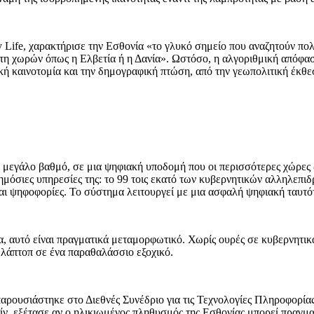
y Life, χαρακτήρισε την Εσθονία «το γλυκό σημείο που αναζητούν π
τη χωρών όπως η Ελβετία ή η Δανία». Ωστόσο, η αλγοριθμική απόφαση
κή καινοτομία και την δημογραφική πτώση, από την γεωπολιτική έκθ
σε μεγάλο βαθμό, σε μια ψηφιακή υποδομή που οι περισσότερες χώρες
δημόσιες υπηρεσίες της: το 99 τοις εκατό των κυβερνητικών αλληλεπι
και ψηφοφορίες. Το σύστημα λειτουργεί με μια ασφαλή ψηφιακή ταυτό
γία, αυτό είναι πραγματικά μεταμορφωτικό. Χωρίς ουρές σε κυβερνητικ
 λάπτοπ σε ένα παραθαλάσσιο εξοχικό.
παρουσιάστηκε στο Διεθνές Συνέδριο για τις Τεχνολογίες Πληροφορία
, εξέτασε αν ο ηλικιωμένος πληθυσμός της Εσθονίας μπορεί πραγμα