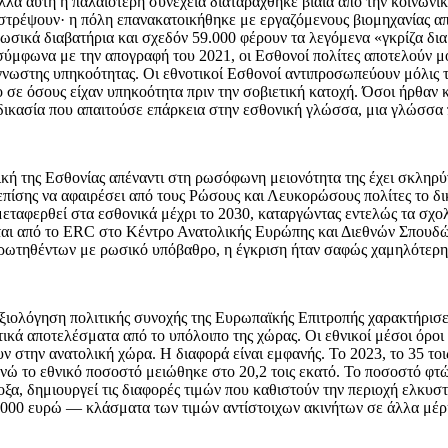
λά αυτή η παλαιότερη συνέχεια διαταράχθηκε βίαια από την κοινωνι
στρέψουν· η πόλη επανακατοικήθηκε με εργαζόμενους βιομηχανίας από
ρωσικά διαβατήρια και σχεδόν 59.000 φέρουν τα λεγόμενα «γκρίζα δ
ύμφωνα με την απογραφή του 2021, οι Εσθονοί πολίτες αποτελούν μόλ
άγνωστης υπηκοότητας. Οι εθνοτικοί Εσθονοί αντιπροσωπεύουν μόλις το
 όσους είχαν υπηκοότητα πριν την σοβιετική κατοχή. Όσοι ήρθαν κατά
ικασία που απαιτούσε επάρκεια στην εσθονική γλώσσα, μια γλώσσα 
κή της Εσθονίας απέναντι στη ρωσόφωνη μειονότητα της έχει σκληρύν
πίσης να αφαιρέσει από τους Ρώσους και Λευκορώσους πολίτες το δικ
μεταφερθεί στα εσθονικά μέχρι το 2030, καταργώντας εντελώς τα σχ
ι από το ERC στο Κέντρο Ανατολικής Ευρώπης και Διεθνών Σπουδών 
ρωτηθέντων με ρωσικό υπόβαθρο, η έγκριση ήταν σαφώς χαμηλότερη
 αξιολόγηση πολιτικής συνοχής της Ευρωπαϊκής Επιτροπής χαρακτήρισ
ικά αποτελέσματα από το υπόλοιπο της χώρας. Οι εθνικοί μέσοι όροι
ν στην ανατολική χώρα. Η διαφορά είναι εμφανής. Το 2023, το 35 το
νώ το εθνικό ποσοστό μειώθηκε στο 20,2 τοις εκατό. Το ποσοστό φτώ
οξα, δημιουργεί τις διαφορές τιμών που καθιστούν την περιοχή ελκυ
5.000 ευρώ — κλάσματα των τιμών αντίστοιχων ακινήτων σε άλλα μέρ