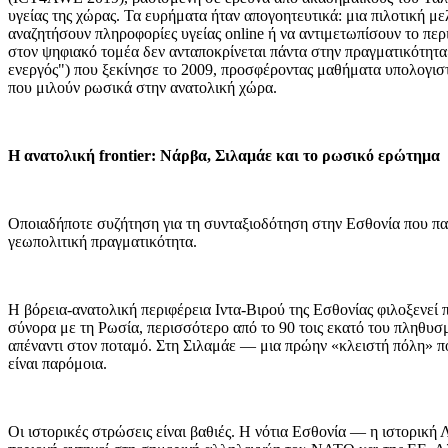
υγείας της χώρας. Τα ευρήματα ήταν απογοητευτικά: μια πιλοτική μ
αναζητήσουν πληροφορίες υγείας online ή να αντιμετωπίσουν το περ
στον ψηφιακό τομέα δεν ανταποκρίνεται πάντα στην πραγματικότητ
ενεργός") που ξεκίνησε το 2009, προσφέροντας μαθήματα υπολογιστ
που μιλούν ρωσικά στην ανατολική χώρα.
Η ανατολική frontier: Νάρβα, Σιλαμάε και το ρωσικό ερώτημα
Οποιαδήποτε συζήτηση για τη συνταξιοδότηση στην Εσθονία που παρα
γεωπολιτική πραγματικότητα.
Η βόρεια-ανατολική περιφέρεια Ιντα-Βιρού της Εσθονίας φιλοξενεί 
σύνορα με τη Ρωσία, περισσότερο από το 90 τοις εκατό του πληθυ
απέναντι στον ποταμό. Στη Σιλαμάε — μια πρώην «κλειστή πόλη» πο
είναι παρόμοια.
Οι ιστορικές στρώσεις είναι βαθιές. Η νότια Εσθονία — η ιστορικ