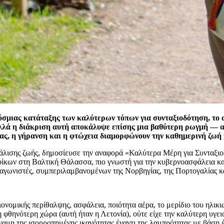
όσμιας κατάταξης των καλύτερων τόπων για συνταξιοδότηση, το
λλά η διάκριση αυτή αποκάλυψε επίσης μια βαθύτερη ρωγμή — αν
ας, η γήρανση και η φτώχεια διαμορφώνουν την καθημερινή ζωή μ
ασφάλισης ζωής, δημοσίευσε την αναφορά «Καλύτερα Μέρη για Συνταξ
ίκων στη Βαλτική Θάλασσα, πιο γνωστή για την κυβερνοασφάλεια κα
αγωνιστές, συμπεριλαμβανομένων της Νορβηγίας, της Πορτογαλίας και
ειονομικής περίθαλψης, ασφάλεια, ποιότητα αέρα, το μερίδιο του ηλι
 φθηνότερη χώρα (αυτή ήταν η Λετονία), ούτε είχε την καλύτερη υγε
μη της ισορροπημένης ικανότητας έναντι της λαμπρότητας με βάση έ