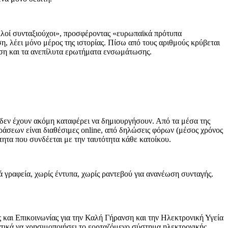
ολλοί συνταξιούχοι», προσφέροντας «ευρωπαϊκά πρότυπα
, λέει μόνο μέρος της ιστορίας. Πίσω από τους αριθμούς κρύβεται
εση και τα ανεπίλυτα ερωτήματα ενσωμάτωσης.
 δεν έχουν ακόμη καταφέρει να δημιουργήσουν. Από τα μέσα της
δράσεων είναι διαθέσιμες online, από δηλώσεις φόρων (μέσος χρόνος
τητα που συνδέεται με την ταυτότητα κάθε κατοίκου.
ά γραφεία, χωρίς έντυπα, χωρίς ραντεβού για ανανέωση συνταγής.
ς και Επικοινωνίας για την Καλή Γήρανση και την Ηλεκτρονική Υγεία
τικά να χρησιμοποιήσει το εορταζόμενο σύστημα ηλεκτρονικής