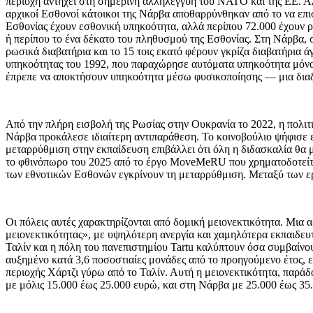
περιοχή αντηχεί στη σημερινή αλληλεγγύη του ΝΑΤΟ και της ΕΕ. Αλ
αρχικοί Εσθονοί κάτοικοι της Νάρβα αποθαρρύνθηκαν από το να επι
Εσθονίας έχουν εσθονική υπηκοότητα, αλλά περίπου 72.000 έχουν 
ή περίπου το ένα δέκατο του πληθυσμού της Εσθονίας. Στη Νάρβα, σ
ρωσικά διαβατήρια και το 15 τοις εκατό φέρουν γκρίζα διαβατήρια 
υπηκοότητας του 1992, που παραχώρησε αυτόματα υπηκοότητα μόνο σε
έπρεπε να αποκτήσουν υπηκοότητα μέσω φυσικοποίησης — μια διαδ
Από την πλήρη εισβολή της Ρωσίας στην Ουκρανία το 2022, η πολιτι
Νάρβα προκάλεσε ιδιαίτερη αντιπαράθεση. Το κοινοβούλιο ψήφισε ε
μεταρρύθμιση στην εκπαίδευση επιβάλλει ότι όλη η διδασκαλία θα 
το φθινόπωρο του 2025 από το έργο MoveMeRU που χρηματοδοτείτα
των εθνοτικών Εσθονών εγκρίνουν τη μεταρρύθμιση. Μεταξύ των ε
Οι πόλεις αυτές χαρακτηρίζονται από δομική μειονεκτικότητα. Μια
μειονεκτικότητας», με υψηλότερη ανεργία και χαμηλότερα εκπαιδευτ
Ταλίν και η πόλη του πανεπιστημίου Tartu καλύπτουν όσα συμβαίνου
αυξημένο κατά 3,6 ποσοστιαίες μονάδες από το προηγούμενο έτος, ε
περιοχής Χάρτζι γύρω από το Ταλίν. Αυτή η μειονεκτικότητα, παράδ
με μόλις 15.000 έως 25.000 ευρώ, και στη Νάρβα με 25.000 έως 3