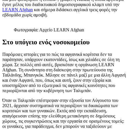
έγινε μέλος του διαδικτυακού δημοσιογραφικού κλαμπ υπό την
LEARN Afghan
και σήμερα διδάσκει αγγλικά τρεις φορές την
εβδομάδα χωρίς αμοιβή.
Φωτογραφία: Αρχείο LEARN Afghan
Στο υπόγειο ενός νοσοκομείου
Παρόμοιες ιστορίες για το πώς τα αφγανικά κορίτσια δεν τα
παράτησαν, υπάρχουν εκατοντάδες, ίσως και χιλιάδες σε όλη τη
χώρα. Σε πολλές από αυτές, βρισκόταν η οργάνωση LEARN
Afghan. Τη συνάντησα στη διάσκεψη στην πρωτεύουσα της
Ταϊλάνδης, Μπανγκόκ. Μίλησε σε πάνελ μαζί με μια άλλη Αφγανή
και έναν Αφγανό, που, όπως και αυτή, ζουν στην εξορία και
υποστηρίζουν από το εξωτερικό τις αφγανικές κοινότητες που
περιορίζονται από την κυβέρνηση των Ταλιμπάν.
Όταν οι Ταλιμπάν επέστρεψαν στην εξουσία τον Αύγουστο του
2021, άρχισαν συστηματικά να περιορίζουν τα δικαιώματα των
κοριτσιών και των γυναικών. Εκτός από την εκπαίδευση,
απαγόρευσαν επίσης την ελεύθερη μετακίνηση σε δημόσιους
χώρους, τις συγκεντρώσεις και την εργασία σε ορισμένους τομείς:
οι γυναίκες, για παράδειγμα, δεν μπορούν να ταξιδεύουν με