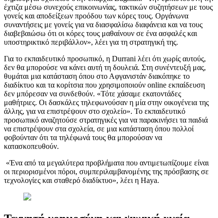
έχτιζα μέσω συνεχούς επικοινωνίας, τακτικών συζητήσεων με τους
γονείς και αποδείξεων προόδου των κόρες τους. Οργάνωνα
συναντήσεις με γονείς για να διασφαλίσω διαφάνεια και να τους
διαβεβαιώσω ότι οι κόρες τους μαθαίνουν σε ένα ασφαλές και
υποστηρικτικό περιβάλλον», λέει για τη στρατηγική της.
Για το εκπαιδευτικό προσωπικό, η Durrani λέει ότι χωρίς αυτούς,
δεν θα μπορούσε να κάνει αυτή τη δουλειά. Στη συνέντευξή μας,
θυμάται μια κατάσταση όπου στο Αφγανιστάν διακόπηκε το
διαδίκτυο και τα κορίτσια που χρησιμοποιούν online εκπαίδευση
δεν μπόρεσαν να συνδεθούν. «Τότε χάσαμε εκατοντάδες
μαθήτριες. Οι δασκάλες τηλεφωνούσαν η μία στην οικογένεια της
άλλης, για να επιστρέψουν στο σχολείο». Το εκπαιδευτικό
προσωπικό αναζητούσε στρατηγικές για να παρακινήσει τα παιδιά
να επιστρέψουν στα σχολεία, σε μια κατάσταση όπου πολλοί
φοβούνταν ότι τα τηλέφωνά τους θα μπορούσαν να
κατασκοπευθούν.
«Ένα από τα μεγαλύτερα προβλήματα που αντιμετωπίζουμε είναι
οι περιορισμένοι πόροι, συμπεριλαμβανομένης της πρόσβασης σε
τεχνολογίες και σταθερό διαδίκτυο», λέει η Haya.