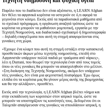
Τεχνητή νοημοσύνη και ψυχική υγεία
Παρόλο που το διαδίκτυο δεν είναι αξιόπιστο, η LEARN Afghan
δεν θέλει τα αφγανικά κορίτσια να υστερούν σε ό,τι αφορά τα
γεγονότα στον κόσμο. Εκτός από τα παραδοσιακά μαθήματα από
το σχολικό πρόγραμμα, η οργάνωση αναζητά τρόπους ώστε τα
κορίτσια να μπορούν να μαθαίνουν ρομποτική, εργασία με την
Τεχνητή Νοημοσύνη, και διαδικτυακό σχεδιασμό ή δημοσιογραφία
– δηλαδή επαγγέλματα που αυτή τη στιγμή απαγορεύονται στις
γυναίκες στη χώρα.
«Έχουμε ένα κλαμπ που αυτή τη στιγμή εστιάζει στην κατασκευή
προσθετικών άκρων μέσω τεχνητής νοημοσύνης, επειδή στο
Αφγανιστάν υπάρχουν πολλά παιδιά με τραύματα από νάρκες»,
λέει η Durrani, που θεωρεί την τεχνολογία έναν από τους τομείς
όπου οι νέες γυναίκες θα μπορούν να απασχοληθούν στο μέλλον.
«Στη διοίκηση της Τεχνητής Νοημοσύνης, ακόμα δεν υπάρχουν
νέες γυναίκες, δεν είναι μια φεμινιστική πλατφόρμα. Έχω όμως
ελπίδα ότι τα κορίτσια μας θα γίνουν μέρος αυτής της βιομηχανίας
και θα την αλλάξουν», προσθέτει.
Εκτός από την τεχνολογία, η LEARN Afghan βλέπει νόημα και
στην εκπαίδευση των κοριτσιών στον ιατρικό τομέα, ώστε να
μπορούν να υποστηρίζουν τις κοινότητές τους. Δεδομένου ότι οι
Ταλιμπάν απαγόρευσαν στις γυναίκες να σπουδάσουν ιατρική, η