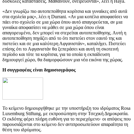
δύσκολες καταστάσεις. Μαθαίνουν, ονειρεύονται», λέει η Haya.
«Δεν γνωρίζω πιο αυτοπεποίθητα κορίτσια και γυναίκες από αυτά
στα σχολεία μας», λέει η Durrani. «Αν μια κοπέλα αποφασίσει να
πάει στο σχολείο σε μια χώρα όπου αυτό απαγορεύεται, αν μια
γυναίκα αποφασίσει να μάθει σε μια χώρα όπου είναι
απαγορευμένο, δεν μπορεί να στερείται αυτοπεποίθησης. Αυτή η
αυτοπεποίθηση πηγάζει από το ότι πιστεύει στον εαυτό της και
πιστεύει και σε μια καλύτερη Αφγανιστάν», καταλήγει. Πιστεύει
επίσης ότι το Αφγανιστάν θα ξεπεράσει και αυτή τη σκοτεινή
περίοδο και τότε τα κορίτσια, για τα οποία η εκπαίδευση
δημιουργεί χώρο, θα διαμορφώσουν μια νέα εικόνα της χώρας.
Η συγγραφέας είναι δημοσιογράφος
Το κείμενο δημιουργήθηκε με την υποστήριξη του ιδρύματος Rosa
Luxemburg Stiftung, με εκπροσώπηση στην Τσεχική Δημοκρατία.
Ο εκδότης φέρει πλήρη ευθύνη για το περιεχόμενο· οι απόψεις που
παρουσιάζονται στο κείμενο δεν αντιπροσωπεύουν απαραίτητα τη
θέση του ιδρύματος.