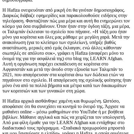
Η Hafiza ονειρευόταν από μικρή ότι θα γινόταν δημοσιογράφος.
Διαρκώς διάβαζε εφημερίδες και παρακολουθούσε ειδήσεις στην
τηλεόραση. Φανταζόταν πώς μια μέρα και αυτή θα ενημερώνει τον
κόσμο για όσα συμβαίνουν. Όταν ήταν στην όγδοη τάξη, μια μέρα,
οι Ταλιμπάν έκλεισαν το σχολείο που πήγαινε. «Η τάξη μου ήταν
μόνο για κορίτσια και όλες μας μάθαμε με μεγάλη χαρά. Μετά την
ανακοίνωση (για το κλείσιμο των σχολείων), υπήρξε βαθύς
αναστάτωση, μερικές από εμάς έκλαιγαν, ενώ άλλες κάθονταν
σιωπηλές σε απόλυτο σοκ», γράφει η Hafiza (αναφέρει μόνο το
όνομά της για την ασφάλειά της) στο blog της LEARN Afghan.
Αυτή η οργάνωση παρέχει εκπαίδευση σε κορίτσια στο
Αφγανιστάν και μετά την άνοδο στην εξουσία των Ταλιμπάν το
2021, που απαγόρευσαν στα κορίτσια άνω των δώδεκα ετών να
πηγαίνουν στο σχολείο. Η απαγόρευση της σχολικής φοίτησης ήταν
μόνο ένα από τα πολλά βήματα και μέτρα κατά των δικαιωμάτων
των κοριτσιών και των γυναικών στη χώρα.
Η Hafiza αρχικά αισθάνθηκε χαμένη και θυμωμένη. Ωστόσο,
αποφάσισε ότι θα συνεχίσει να κυνηγά το όνειρό της. Άρχισε να
μαθαίνει online – μέσω μαθημάτων στο YouTube ή με βοήθεια
βιβλίων. Μάθαινε αγγλικά και πώς να χειρίζεται τον υπολογιστή.
Από μια φίλη έμαθε για την LEARN Afghan και εντάχθηκε στο
διαδικτυακό τους πρόγραμμα. «Σταδιακά προχωρούσα μπροστά
και μου ξαναγύρισε η ελπίδα», γράφει η Hafiza, η οποία αργότερα