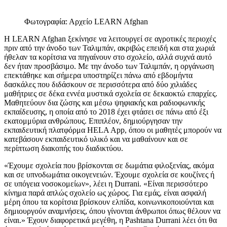
Φωτογραφία: Αρχείο LEARN Afghan
Η LEARN Afghan ξεκίνησε να λειτουργεί σε αγροτικές περιοχές
πριν από την άνοδο των Ταλιμπάν, ακριβώς επειδή και στα χωριά
ήθελαν τα κορίτσια να πηγαίνουν στο σχολείο, αλλά συχνά αυτό
δεν ήταν προσβάσιμο. Με την άνοδο των Ταλιμπάν, η οργάνωση
επεκτάθηκε και σήμερα υποστηρίζει πάνω από εβδομήντα
δασκάλες που διδάσκουν σε περισσότερα από δύο χιλιάδες
μαθήτριες σε δέκα εννέα μυστικά σχολεία σε δεκαοκτώ επαρχίες.
Μαθητεύουν δια ζώσης και μέσω ψηφιακής και ραδιοφωνικής
εκπαίδευσης, η οποία από το 2018 έχει φτάσει σε πάνω από έξι
εκατομμύρια ανθρώπους. Επιπλέον, δημιούργησαν την
εκπαιδευτική πλατφόρμα HELA App, όπου οι μαθητές μπορούν να
κατεβάσουν εκπαιδευτικό υλικό και να μαθαίνουν και σε
περίπτωση διακοπής του διαδικτύου.
«Έχουμε σχολεία που βρίσκονται σε δωμάτια φιλοξενίας, ακόμα
και σε υπνοδωμάτια οικογενειών. Έχουμε σχολεία σε κουζίνες ή
σε υπόγεια νοσοκομείων», λέει η Durrani. «Είναι περισσότερο
κίνημα παρά απλώς σχολείο ως χώρος. Για εμάς, είναι ασφαλή
μέρη όπου τα κορίτσια βρίσκουν ελπίδα, κοινωνικοποιούνται και
δημιουργούν αναμνήσεις, όπου γίνονται άνθρωποι όπως θέλουν να
είναι.» Έχουν διαφορετικά μεγέθη, η Pashtana Durrani λέει ότι θα