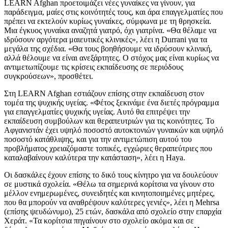
LEARN Afghan προετοιμάζει νέες γυναίκες να γίνουν, για
παράδειγμα, μαίες στις κοινότητές τους, και άρα επαγγελματίες που
πρέπει να εκτελούν κυρίως γυναίκες, σύμφωνα με τη θρησκεία.
Μια έγκυος γυναίκα αναζητά γιατρό, όχι γιατρίνα. «Θα θέλαμε να
ιδρύσουν αργότερα μαιευτικές κλινικές», λέει η Durrani για τα
μεγάλα της σχέδια. «Θα τους βοηθήσουμε να ιδρύσουν κλινική,
αλλά θέλουμε να είναι ανεξάρτητες. Ο στόχος μας είναι κυρίως να
αντιμετωπίζουμε τις κρίσεις εκπαίδευσης σε περιόδους
συγκρούσεων», προσθέτει.
Στη LEARN Afghan εστιάζουν επίσης στην εκπαίδευση στον
τομέα της ψυχικής υγείας. «Φέτος ξεκινάμε ένα διετές πρόγραμμα
για επαγγελματίες ψυχικής υγείας. Αυτό θα επιτρέψει την
εκπαίδευση συμβούλων και θεραπευτριών για τις κοινότητες. Το
Αφγανιστάν έχει υψηλό ποσοστό αυτοκτονιών γυναικών και υψηλό
ποσοστό κατάθλιψης, και για την αντιμετώπιση αυτού του
προβλήματος χρειαζόμαστε τοπικές, εγχώριες θεραπεύτριες που
καταλαβαίνουν καλύτερα την κατάσταση», λέει η Haya.
Οι δασκάλες έχουν επίσης το δικό τους κίνητρο για να δουλεύουν
σε μυστικά σχολεία. «Θέλω τα σημερινά κορίτσια να γίνουν στο
μέλλον ενημερωμένες, συνειδητές και κινητοποιημένες μητέρες,
που θα μπορούν να αναθρέψουν καλύτερες γενιές», λέει η Mehrsa
(επίσης ψευδώνυμο), 25 ετών, δασκάλα από σχολείο στην επαρχία
Χεράτ. «Τα κορίτσια πηγαίνουν στο σχολείο ακόμα και σε