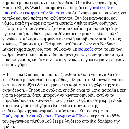
δημόσια μέσα χωρίς αντρική συνοδεία. Ο διεθνής οργανισμός
Human Rights Watch επισημαίνει επίσης ότι
οι γυναίκες δεν
μπορούν να εκφραστούν δημόσια
και ότι έχουν οριστεί κανόνες για
το πώς και πού πρέπει να καλύπτονται. Οι νέοι κανονισμοί και
νόμοι, κατά τη διάρκεια των τελευταίων πέντε ετών, οδήγησαν
επίσης στο ότι οι Αφγανές έχουν δυσκολότερη πρόσβαση στην
υγειονομική περίθαλψη και αυξάνονται οι έμφυλες βίας. Πολλές
γυναίκες κατέληξαν στη φυλακή επειδή παραβίασαν αυτούς τους
κανόνες. Πρόσφατα, ο Ταλιμπάν υιοθέτησε έναν νέο Κώδικα
Δικαστικής Διαζυγίου, που, σύμφωνα με
ειδικούς
στον τομέα των
ανθρωπίνων δικαιωμάτων, δημιουργεί χώρο για ακόμα πιο συχνά
παιδικά γάμους και δεν δίνει στις γυναίκες εργαλεία για να φύγουν
από τον γάμο.
Η Pashtana Durrani, με μια μπεζ, ανθοστολισμένη μαντήλα στο
κεφάλι και με αξιοθαύμαστη πάθος, μίλησε στη Μπανγκόκ για το
γιατί υποστηρίζει εδώ και χρόνια τα κορίτσια στη χώρα της στην
εκπαίδευση. «Τηρούμε σχολεία, επειδή είναι τα μόνα ασφαλή μέρη
για τα κορίτσια, όπου μπορούν να κινητοποιηθούν, αντί να τα
παραδώσουν οι οικογένειές τους», είπε. Ο γάμος σε μικρή ηλικία
και οι αναγκαστικοί γάμοι είναι επίσης συνέπεια της
επιδεινούμενης οικονομικής κατάστασης. Σύμφωνα με το
Πρόγραμμα Ανάπτυξης των Ηνωμένων Εθνών
, περίπου το 85%
του αφγανικού πληθυσμού ζει με λιγότερο από ένα δολάριο την
ημέρα.