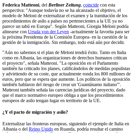
Federica Matteoni
, del
Berliner Zeitung
,
coincide
con esta
perspectiva: "Aunque todavía no se ha alcanzado el objetivo, el
modelo de Meloni de externalizar el examen y la tramitación de los
procedimientos de asilo a países no pertenecientes a la UE ya no
parece un tabú en Europa". Según Matteoni, Giorgia Meloni podría
alinearse con
Ursula von der Leyen
-actualmente la favorita para ser
la próxima Presidenta de la Comisión Europea- en la cuestión de la
gestión de la inmigración. Sin embargo, todo está aún por decidir.
"Aún no sabemos si el plan de Meloni tendrá éxito. Tanto en Italia
como en Albania, las organizaciones de derechos humanos critican
el proyecto", señala Matteoni. "La oposición en el Parlamento
también ha criticado los planes, calificándolos de medidas populistas
y advirtiendo de su coste, que actualmente ronda los 800 millones de
euros, pero que se espera que aumente. Los políticos de la oposición
también hablaron del riesgo de crear un 'Guantánamo italiano'".
Matteoni también señala las carencias jurídicas del proyecto, dado
que el marco normativo europeo obliga a que los procedimientos
europeos de asilo tengan lugar en territorio de la UE.
¿Y el pacto de migración y asilo?
Externalizar las fronteras europeas, siguiendo el ejemplo de Italia en
Albania o del
Reino Unido
en Ruanda, podría resultar el camino