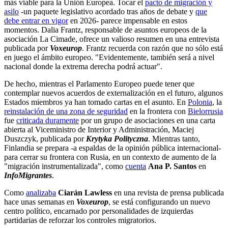
más viable para la Unión Europea. Tocar el
pacto de migración y
asilo
-un paquete legislativo acordado tras años de debate y
que
debe entrar en vigor
en 2026- parece impensable en estos
momentos. Dalia Frantz, responsable de asuntos europeos de la
asociación La Cimade, ofrece un valioso resumen en una entrevista
publicada por
Voxeurop
. Frantz recuerda con razón que no sólo está
en juego el ámbito europeo. "Evidentemente, también será a nivel
nacional donde la extrema derecha podrá actuar".
De hecho, mientras el Parlamento Europeo puede tener que
contemplar nuevos acuerdos de externalización en el futuro, algunos
Estados miembros ya han tomado cartas en el asunto. En
Polonia
, la
reinstalación de una zona de seguridad
en la frontera con
Bielorrusia
fue
criticada duramente
por un grupo de asociaciones en una carta
abierta al Viceministro de Interior y Administración, Maciej
Duszczyk, publicada por
Krytyka Polityczna
. Mientras tanto,
Finlandia se prepara -a espaldas de la opinión pública internacional-
para cerrar su frontera con Rusia, en un contexto de aumento de la
"migración instrumentalizada", como
cuenta
Ana P. Santos
en
InfoMigrantes
.
Como
analizaba
Ciarán Lawless
en una revista de prensa publicada
hace unas semanas en
Voxeurop
, se está configurando un nuevo
centro político, encarnado por personalidades de izquierdas
partidarias de reforzar los controles migratorios.