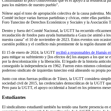
Confirmando lo poco controvertido que es el apoyo a la resistencia pal
para los mártires de nuestro pueblo".
Nótese aquí el tono de apropiación colectiva de la causa palestina.
Comité incluye varias fuerzas partidistas y cívicas, entre ellas pa
Foro Tunecino de Derechos Económicos y Sociales y la Asociación 
Dentro y fuera del Comité Nacional, la UGTT ha recurrido eficazmente 
recaudación de fondos para ayuda humanitaria a Gaza (se animó a los 
nuestra causa" el 10 de noviembre de 2023. Estos eventos son ocasione
cuestión política y el conflicto más prominente de la región durante d
El 15 de enero de 2024, la UGTT
recibió a responsables de Hamás e
para mitigar su sufrimiento y [los efectos de] los ataques a los que s
por la descolonización y la liberación. El legado de la historia anticol
conseguido la independencia en 1962. Fueron estos mismos colonizad
poderoso sindicato de izquierdas tunecino está alineando su propia pos
Junto con otras fuerzas políticas de Túnez, la UGTT considera simplist
sociedad civil de 2015, las credenciales democráticas de la UGTT que
Pero para la UGTT, el apoyo occidental a Israel en los primeros mese
Estudiantes
El sindicalismo estudiantil también ha tenido una fuerte presencia en 