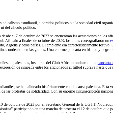
l sindicalismo estudiantil, a partidos políticos o a la sociedad civil or
ni del cálculo político.
 desde el 7 de octubre de 2023 se encuentran las actuaciones de los afici
Club Africain a finales de octubre de 2023, los ultras coreografiaron un
e
to, Argelia y otros países. El ambiente era característicamente festivo.
tinas ondeaban en las gradas. Una enorme pancarta en blanco y negro re
miles de palestinos, los ultras del Club Africain ondearon una
pancarta 
a expresión de simpatía entre los aficionados al fútbol subraya hasta qu
studiantiles, se han alineado históricamente con la causa palestina. Est
ón de las protestas de solidaridad. Con su enorme circunscripción naci
10 de octubre de 2023 por el Secretario General de la UGTT, Noureddi
 sionista" participando en una marcha de protesta el 12 de octubre que 