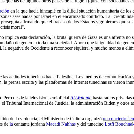
as que las de algunos otros países de la región (quizá con sociedades ci
ación
en la que hacía hincapié en la difícil situación humanitaria de los 
rsonas asesinadas por Israel en el encarnizado conflicto. La "credibilida
ue proseguía afirmando que el fracaso de los Estados y gobiernos que s
crisis moral".
como implica esta declaración, la brutal guerra de Gaza es una afrenta n
gido un daño de género a toda una sociedad. Ahora que la igualdad de gé
, la negativa de Occidente a reconocer siquiera, y mucho menos a elimi
e las actitudes tunecinas hacia Palestina. Los medios de comunicación y
n, la prensa escrita y las plataformas de Internet tunecinas se vieron inu
 Pero desde la televisión semioficial
Al-Watania
hasta radios privada
l Tribunal Internacional de Justicia, la administración Biden y otros a
lido de la violencia, el Ministerio de Cultura organizó
un concierto "en
nes de
la
cantante jordana
Macadi Nahhas
y del tunecino
Lotfi Bouchna