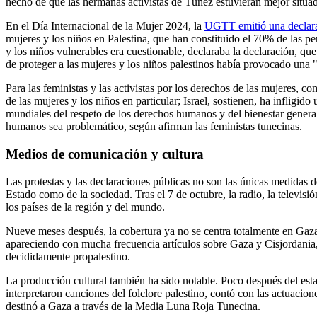
hecho de que las hermanas activistas de Túnez estuvieran mejor situad
En el Día Internacional de la Mujer 2024, la
UGTT emitió una declar
mujeres y los niños en Palestina, que han constituido el 70% de las pe
y los niños vulnerables era cuestionable, declaraba la declaración, q
de proteger a las mujeres y los niños palestinos había provocado una "
Para las feministas y las activistas por los derechos de las mujeres, 
de las mujeres y los niños en particular; Israel, sostienen, ha infli
mundiales del respeto de los derechos humanos y del bienestar general
humanos sea problemático, según afirman las feministas tunecinas.
Medios de comunicación y cultura
Las protestas y las declaraciones públicas no son las únicas medidas d
Estado como de la sociedad. Tras el 7 de octubre, la radio, la televisió
los países de la región y del mundo.
Nueve meses después, la cobertura ya no se centra totalmente en Gaza.
apareciendo con mucha frecuencia artículos sobre Gaza y Cisjordania, e
decididamente propalestino.
La producción cultural también ha sido notable. Poco después del estal
interpretaron canciones del folclore palestino, contó con las actuacio
destinó a Gaza a través de la Media Luna Roja Tunecina.