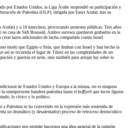
ado por Estados Unidos, la Liga Árabe suspendió su participación y
beración de Palestina (OLP), dirigida por Yaser Arafat, tras su
 Arafat) y a 18 tunecinos, provocando protestas públicas. Tres años
 en su casa de Sidi Bousaid. Ambos sucesos quedaron grabados en la
 crear lazos adicionales de lucha compartida contra Israel.
ismo modo que Egipto o Siria, que limitan con Israel y han hecho la
ue así se recuerda el lugar de Túnez en las complejidades de un
ción y guerras en serie, sino también para arrojar luz sobre la
ncondicional de Estados Unidos y Europa a la misma, no es ninguna
de la omnipresente bandera palestina hasta el
keffiyeh
que lucen figuras
ado, lo cívico y lo político.
oyo a Palestina se ha convertido en la expresión más sostenida de
nta un dramático (y desalentador) proceso de retroceso democrático
ratificaciones nos permite hacernos una idea general de la opinión