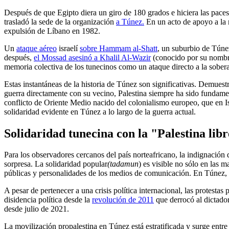
Después de que Egipto diera un giro de 180 grados e hiciera las pace
trasladó la sede de la organización
a Túnez.
En un acto de apoyo a la r
expulsión de Líbano en 1982.
Un
ataque aéreo
israelí
sobre Hammam al-Shatt
, un suburbio de Túne
después,
el Mossad asesinó a Khalil Al-Wazir
(conocido por su nombre
memoria colectiva de los tunecinos como un ataque directo a la soberan
Estas instantáneas de la historia de Túnez son significativas. Demues
guerra directamente con su vecino, Palestina siempre ha sido fundamen
conflicto de Oriente Medio nacido del colonialismo europeo, que en Is
solidaridad evidente en Túnez a lo largo de la guerra actual.
Solidaridad tunecina con la "Palestina libr
Para los observadores cercanos del país norteafricano, la indignación
sorpresa. La solidaridad popular
(tadamun
) es visible no sólo en las 
públicas y personalidades de los medios de comunicación. En Túnez, 
A pesar de pertenecer a una crisis política internacional, las protesta
disidencia política desde la
revolución de 2011
que derrocó al dictado
desde julio de 2021.
La movilización propalestina en Túnez está estratificada y surge entre 