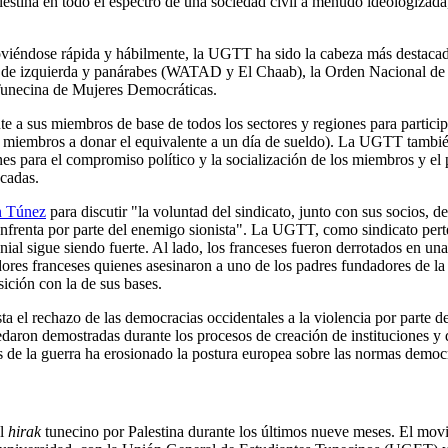
estina en todo el espectro de una sociedad civil a menudo ideologizada,
 Moviéndose rápida y hábilmente, la UGTT ha sido la cabeza más destac
rtidos de izquierda y panárabes (WATAD y El Chaab), la Orden Nacional
Tunecina de Mujeres Democráticas.
a sus miembros de base de todos los sectores y regiones para participa
miembros a donar el equivalente a un día de sueldo). La UGTT también 
s para el compromiso político y la socialización de los miembros y el p
écadas.
n Túnez
para discutir "la voluntad del sindicato, junto con sus socios, d
e enfrenta por parte del enemigo sionista". La UGTT, como sindicato per
onial sigue siendo fuerte. Al lado, los franceses fueron derrotados en una
ores franceses quienes asesinaron a uno de los padres fundadores de 
ición con la de sus bases.
a el rechazo de las democracias occidentales a la violencia por parte de
daron demostradas durante los procesos de creación de instituciones y 
s de la guerra ha erosionado la postura europea sobre las normas democ
el
hirak
tunecino por Palestina durante los últimos nueve meses. El movim