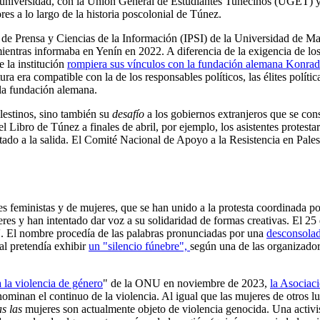
la universidad, con la Unión General de Estudiantes Tunecinos (UGET)
es a lo largo de la historia poscolonial de Túnez.
to de Prensa y Ciencias de la Información (IPSI) de la Universidad d
 mientras informaba en Yenín en 2022. A diferencia de la exigencia de lo
e la institución
rompiera sus vínculos con la fundación alemana Konra
a era compatible con la de los responsables políticos, las élites políti
 la fundación alemana.
lestinos, sino también su
desafío
a los gobiernos extranjeros que se co
del Libro de Túnez a finales de abril, por ejemplo, los asistentes protesta
oltado a la salida. El Comité Nacional de Apoyo a la Resistencia en Pal
nes feministas y de mujeres, que se han unido a la protesta coordinada p
jeres y han intentado dar voz a su solidaridad de formas creativas. El 2
'. El nombre procedía de las palabras pronunciadas por una
desconsola
al pretendía exhibir
un "silencio fúnebre",
según una de las organizadora
a la violencia de género
" de la ONU en noviembre de 2023,
la Asociac
denominan el continuo de la violencia. Al igual que las mujeres de otros
s las
mujeres son actualmente objeto de violencia genocida. Una activist