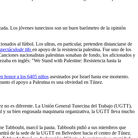
ganizada. Los jóvenes tunecinos son un buen barómetro de la opinión
onados al fútbol. Los ultras, en particular, pretenden distanciarse de
spectáculo
de tifo
en apoyo de la resistencia palestina. Fue uno de los
 Canciones nacionalistas palestinas sonaban de fondo, los aficionados y
zaba en inglés: "We Stand with Palestine: Resistencia hasta la
en honor a los 6405 niños
asesinados por Israel hasta ese momento.
é punto el apoyo a Palestina es una obviedad en Túnez.
a vez no es diferente. La Unión General Tunecina del Trabajo (UGTT),
onal y su bien engrasada maquinaria organizativa, la UGTT lleva mucho
ne Tabboubi, marcó la pauta. Tabboubi pidió a sus miembros que
partirá de la sede de la UGTT en Belvedere hacia el centro de Túnez.