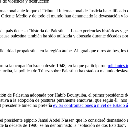
s de violencia y destrucción.
acional ante lo que el Tribunal Internacional de Justicia ha calificado
e Oriente Medio y de todo el mundo han denunciado la devastación y los
ada país tiene su "historia de Palestina". Las experiencias históricas y 
a causa palestina también ha sido utilizada y abusada durante décadas po
idaridad propalestina en la región árabe. Al igual que otros árabes, los
ontra la ocupación israelí desde 1948, en la que participaron
militantes 
 arriba, la política de Túnez sobre Palestina ha estado a menudo desfas
zación de Palestina adoptada por Habib Bourguiba, el primer presidente
tiva a la adopción de posturas puramente emotivas, que según él "nos co
El presidente tunecino prefería
evitar confrontaciones a nivel de Estado 
o el presidente egipcio Jamal Abdel Nasser, que lo consideró demasiado
esde la década de 1990, se ha denominado la "solución de dos Estados".