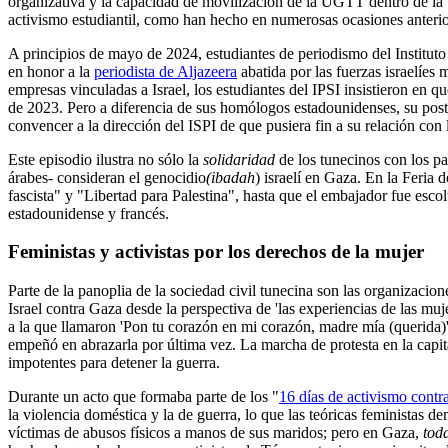
organizativa y la capacidad de movilización de la UGTT dentro de 
activismo estudiantil, como han hecho en numerosas ocasiones anterior
A principios de mayo de 2024, estudiantes de periodismo del Institu
en honor a la
periodista de Aljazeera
abatida por las fuerzas israelíes
empresas vinculadas a Israel, los estudiantes del IPSI insistieron en qu
de 2023. Pero a diferencia de sus homólogos estadounidenses, su postur
convencer a la dirección del ISPI de que pusiera fin a su relación con
Este episodio ilustra no sólo la
solidaridad
de los tunecinos con los pa
árabes- consideran el genocidio
(ibadah
) israelí en Gaza. En la Feria 
fascista" y "Libertad para Palestina", hasta que el embajador fue esc
estadounidense y francés.
Feministas y activistas por los derechos de la mujer
Parte de la panoplia de la sociedad civil tunecina son las organizacio
Israel contra Gaza desde la perspectiva de 'las experiencias de las mu
a la que llamaron 'Pon tu corazón en mi corazón, madre mía (querida)
empeñó en abrazarla por última vez. La marcha de protesta en la capit
impotentes para detener la guerra.
Durante un acto que formaba parte de los "
16 días de activismo contr
la violencia doméstica y la de guerra, lo que las teóricas feministas 
víctimas de abusos físicos a manos de sus maridos; pero en Gaza,
toda