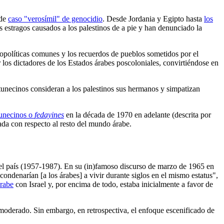
 de
caso "verosímil" de genocidio
. Desde Jordania y Egipto hasta
los
 estragos causados a los palestinos de a pie y han denunciado la
geopolíticas comunes y los recuerdos de pueblos sometidos por el
r los dictadores de los Estados árabes poscoloniales, convirtiéndose en
 tunecinos consideran a los palestinos sus hermanos y simpatizan
tunecinos o
fedayines
en la década de 1970 en adelante (descrita por
ada con respecto al resto del mundo árabe.
 del país (1957-1987). En su (in)famoso discurso de marzo de 1965 en
ndenarían [a los árabes] a vivir durante siglos en el mismo estatus",
árabe
con Israel y, por encima de todo, estaba inicialmente a favor de
 moderado. Sin embargo, en retrospectiva, el enfoque escenificado de