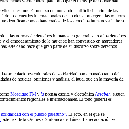
viles menos vociferantes) para propagar el mensaje de solidaridad.
civiles palestinos. Comenzó denunciando la difícil situación de las
d" de los acuerdos internacionales destinados a proteger a las mujeres
e autoidentifican como abanderados de los derechos humanos a la hora
o sólo a las normas de derechos humanos en general, sino a los derechos
nero y el empoderamiento de la mujer se han convertido en marcadores
nar, este daño hace que gran parte de su discurso sobre derechos
 las articulaciones culturales de solidaridad han emanado tanto del
ndadas de noticias, opiniones y análisis, al igual que en la mayoría de
s como
Mosaique FM
y
la
prensa escrita y electrónica
Assabah
,
siguen
contecimientos regionales e internacionales. El tono general es
 solidaridad con el pueblo palestino".
El acto, en el que se
k
, además de la Orquesta Sinfónica de Túnez. La recaudación se