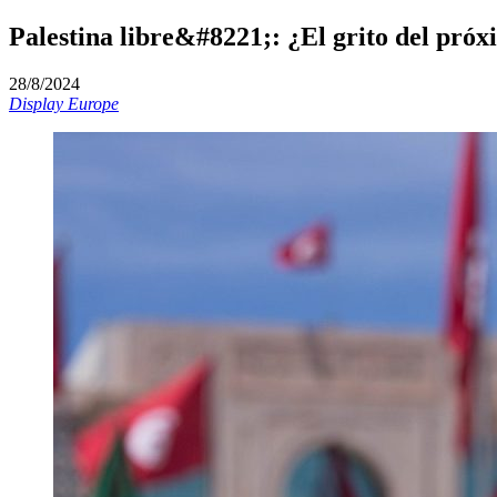
Palestina libre&#8221;: ¿El grito del pró
28/8/2024
Display Europe