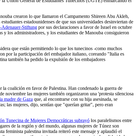
 y la Unión General de Estudiantes Tunecinos (UGTE) enmarcando el
e Manouba crearon lo que llamaron el Campamento Shireen Abu Akleh,
s estudiantes estadounidenses de que sus universidades desinviertan de
d-Adenauer-Stiftung
por sus declaraciones a favor de Israel en octubre
cas y los administradores, y los estudiantes de Manouba consiguieron
nsidera que están permitiendo lo que los tunecinos -como muchos
ron por la participación del embajador italiano, coreando "Italia es
estina también ha pedido la expulsión de los embajadores
or la coalición en favor de Palestina. Han condenado la guerra de
5 de noviembre las mujeres también organizaron una 'protesta silenciosa
da madre de Gaza
que, al encontrarse con su hija asesinada, se
s; las mujeres, dijo, sentían que "querían gritar", pero eran
ión Tunecina de Mujeres Democráticas subrayó
los paralelismos entre
 lugares de la región y del mundo, algunas mujeres de Túnez son
a feminista palestina invitada reiteró este mensaje y aplaudió el