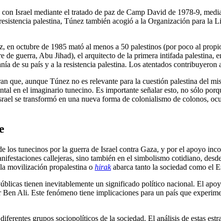
s con Israel mediante el tratado de paz de Camp David de 1978-9, medi
esistencia palestina, Túnez también acogió a la Organización para la Li
z, en octubre de 1985 mató al menos a 50 palestinos (por poco al propio
 de guerra, Abu Jihad), el arquitecto de la primera intifada palestina,
ía de su país y a la resistencia palestina. Los atentados contribuyeron a
tran que, aunque Túnez no es relevante para la cuestión palestina del m
tal en el imaginario tunecino. Es importante señalar esto, no sólo porq
rael se transformó en una nueva forma de colonialismo de colonos, ocupa
e
 de los tunecinos por la guerra de Israel contra Gaza, y por el apoyo i
manifestaciones callejeras, sino también en el simbolismo cotidiano, des
la movilización propalestina o
hirak
abarca tanto la sociedad como el Est
s públicas tienen inevitablemente un significado político nacional. El ap
r Ben Ali. Este fenómeno tiene implicaciones para un país que experime
diferentes grupos sociopolíticos de la sociedad. El análisis de estas est