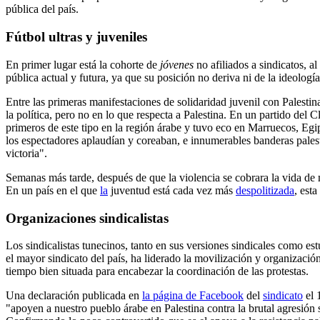
pública del país.
Fútbol ultras y juveniles
En primer lugar está la cohorte de
jóvenes
no afiliados a sindicatos, a
pública actual y futura, ya que su posición no deriva ni de la ideología 
Entre las primeras manifestaciones de solidaridad juvenil con Palestina
la política, pero no en lo que respecta a Palestina. En un partido del 
primeros de este tipo en la región árabe y tuvo eco en Marruecos, Egip
los espectadores aplaudían y coreaban, e innumerables banderas pales
victoria".
Semanas más tarde, después de que la violencia se cobrara la vida de 
En un país en el que
la
juventud está cada vez más
despolitizada
, est
Organizaciones sindicalistas
Los sindicalistas tunecinos, tanto en sus versiones sindicales como e
el mayor sindicato del país, ha liderado la movilización y organizaci
tiempo bien situada para encabezar la coordinación de las protestas.
Una declaración publicada en
la página de Facebook
del
sindicato
el 
"apoyen a nuestro pueblo árabe en Palestina contra la brutal agresión