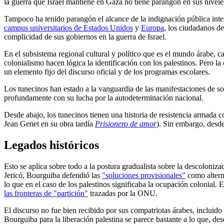
la guerra que Israel mantiene en Gaza no tiene parangón en sus nivele
Tampoco ha tenido parangón el alcance de la indignación pública intern
campus universitarios de Estados Unidos
y
Europa
, los ciudadanos d
complicidad de sus gobiernos en la guerra de Israel.
En el subsistema regional cultural y político que es el mundo árabe, c
colonialismo hacen lógica la identificación con los palestinos. Pero l
un elemento fijo del discurso oficial y de los programas escolares.
Los tunecinos han estado a la vanguardia de las manifestaciones de sol
profundamente con su lucha por la autodeterminación nacional.
Desde abajo, los tunecinos tienen una historia de resistencia armada c
Jean Genet en su obra tardía
Prisionero de amor
). Sin embargo, desde
Legados históricos
Esto se aplica sobre todo a la postura gradualista sobre la descoloni
Jericó, Bourguiba defendió las
"soluciones provisionales"
como alterna
lo que en el caso de los palestinos significaba la ocupación colonial. 
las fronteras de "partición"
trazadas por la ONU.
El discurso no fue bien recibido por sus compatriotas árabes, incluid
Bourguiba para la liberación palestina se parece bastante a lo que, d