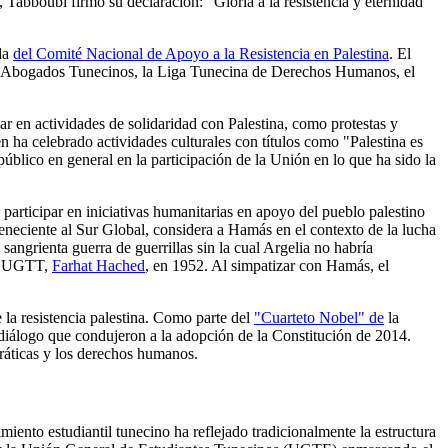
 Tabboubi firmó su declaración: "Gloria a la resistencia y eternidad
ada
del Comité Nacional de Apoyo a la Resistencia en Palestina
. El
 de Abogados Tunecinos, la Liga Tunecina de Derechos Humanos, el
r en actividades de solidaridad con Palestina, como protestas y
ha celebrado actividades culturales con títulos como "Palestina es
úblico en general en la participación de la Unión en lo que ha sido la
e participar en iniciativas humanitarias en apoyo del pueblo palestino
teneciente al Sur Global, considera a Hamás en el contexto de la lucha
 sangrienta guerra de guerrillas sin la cual Argelia no habría
la UGTT,
Farhat Hached
, en 1952. Al simpatizar con Hamás, el
 la resistencia palestina. Como parte del
"Cuarteto Nobel" de
la
diálogo que condujeron a la adopción de la Constitución de 2014.
ráticas y los derechos humanos.
iento estudiantil tunecino ha reflejado tradicionalmente la estructura