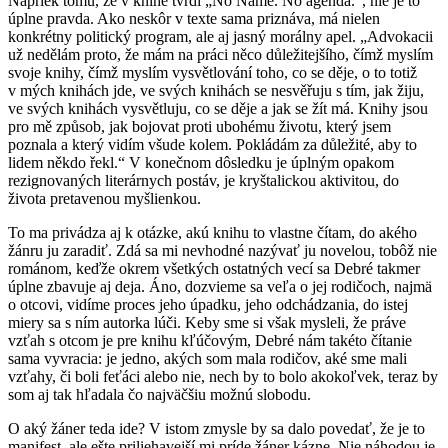
Napriek tomu, že v knihe tvrdí „No Name. No agenda.“, nie je to
úplne pravda. Ako neskôr v texte sama priznáva, má nielen
konkrétny politický program, ale aj jasný morálny apel. „Advokacii
už nedělám proto, že mám na práci něco důležitejšího, čímž myslím
svoje knihy, čímž myslím vysvětlování toho, co se děje, o to totiž
v mých knihách jde, ve svých knihách se nesvěřuju s tím, jak žiju,
ve svých knihách vysvětluju, co se děje a jak se žít má. Knihy jsou
pro mě způsob, jak bojovat proti ubohému životu, který jsem
poznala a který vidím všude kolem. Pokládám za důležité, aby to
lidem někdo řekl.“ V konečnom dôsledku je úplným opakom
rezignovaných literárnych postáv, je kryštalickou aktivitou, do
života pretavenou myšlienkou.
To ma privádza aj k otázke, akú knihu to vlastne čítam, do akého
žánru ju zaradiť. Zdá sa mi nevhodné nazývať ju novelou, tobôž nie
románom, keďže okrem všetkých ostatných vecí sa Debré takmer
úplne zbavuje aj deja. Áno, dozvieme sa veľa o jej rodičoch, najmä
o otcovi, vidíme proces jeho úpadku, jeho odchádzania, do istej
miery sa s ním autorka lúči. Keby sme si však mysleli, že práve
vzťah s otcom je pre knihu kľúčovým, Debré nám takéto čítanie
sama vyvracia: je jedno, akých som mala rodičov, aké sme mali
vzťahy, či boli feťáci alebo nie, nech by to bolo akokoľvek, teraz by
som aj tak hľadala čo najväčšiu možnú slobodu.
O aký žáner teda ide? V istom zmysle by sa dalo povedať, že je to
manifest, ale ešte priliehavejší mi príde žáner kázne. Nie náhodou je