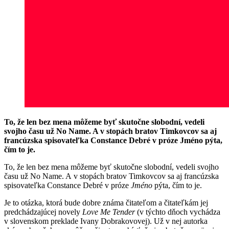
To, že len bez mena môžeme byť skutočne slobodní, vedeli
svojho času už No Name. A v stopách bratov Timkovcov sa aj
francúzska spisovateľka Constance Debré v próze Jméno pýta,
čím to je.
To, že len bez mena môžeme byť skutočne slobodní, vedeli svojho
času už No Name. A v stopách bratov Timkovcov sa aj francúzska
spisovateľka Constance Debré v próze
Jméno
pýta, čím to je.
Je to otázka, ktorá bude dobre známa čitateľom a čitateľkám jej
predchádzajúcej novely
Love Me Tender
(v týchto dňoch vychádza
v slovenskom preklade Ivany Dobrakovovej). Už v nej autorka