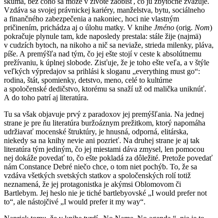
skúma, bez čoho sa môže v živote zaobísť, čo ju zbytočne zväzuje.
Vzdáva sa svojej právnickej kariéry, manželstva, bytu, sociálneho
a finančného zabezpečenia a nakoniec, hoci nie vlastným
pričinením, prichádza aj o úlohu matky. V knihe
Jméno
(orig.
Nom
)
pokračuje plynule tam, kde naposledy prestala: stále žije (najmä)
v cudzích bytoch, na nikoho a nič sa neviaže, strieda milenky, pláva,
píše. A premýšľa nad tým, čo jej ešte stojí v ceste k absolútnemu
prežívaniu, k úplnej slobode. Zisťuje, že je toho ešte veľa, a v štýle
veľkých výpredajov sa prihlási k sloganu „everything must go“:
rodina, štát, spomienky, detstvo, meno, celé to kultúrne
a spoločenské dedičstvo, ktorému sa snaží už od malička uniknúť.
A do toho patrí aj literatúra.
Tu sa však objavuje prvý z paradoxov jej premýšľania. Na jednej
strane je pre ňu literatúra buržoáznym prežitkom, ktorý napomáha
udržiavať mocenské štruktúry, je hnusná, odporná, elitárska,
niekedy sa na knihy nevie ani pozrieť. Na druhej strane je aj tak
literatúra tým jediným, čo jej miestami dáva zmysel, len pomocou
nej dokáže povedať to, čo ešte pokladá za dôležité. Pretože povedať
nám Constance Debré niečo chce, o tom niet pochýb. To, že sa
vzdáva všetkých svetských statkov a spoločenských rolí totiž
neznamená, že jej protagonistka je akýmsi Oblomovom či
Bartlebym. Jej heslo nie je tiché bartlebyovské „I would prefer not
to“, ale nástojčivé „I would prefer it my way“.