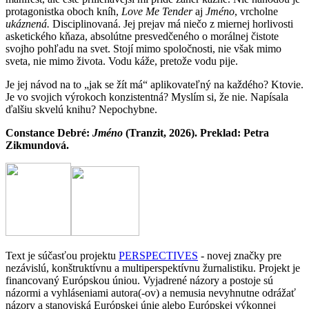
protagonistka oboch kníh,
Love Me Tender
aj
Jméno
, vrcholne
ukáznená.
Disciplinovaná. Jej prejav má niečo z miernej horlivosti
asketického kňaza, absolútne presvedčeného o morálnej čistote
svojho pohľadu na svet. Stojí mimo spoločnosti, nie však mimo
sveta, nie mimo života. Vodu káže, pretože vodu pije.
Je jej návod na to „jak se žít má“ aplikovateľný na každého? Ktovie.
Je vo svojich výrokoch konzistentná? Myslím si, že nie. Napísala
ďalšiu skvelú knihu? Nepochybne.
Constance Debré:
Jméno
(Tranzit, 2026). Preklad: Petra
Zikmundová.
Text je súčasťou projektu
PERSPECTIVES
- novej značky pre
nezávislú, konštruktívnu a multiperspektívnu žurnalistiku. Projekt je
financovaný Európskou úniou. Vyjadrené názory a postoje sú
názormi a vyhláseniami autora(-ov) a nemusia nevyhnutne odrážať
názory a stanoviská Európskej únie alebo Európskej výkonnej