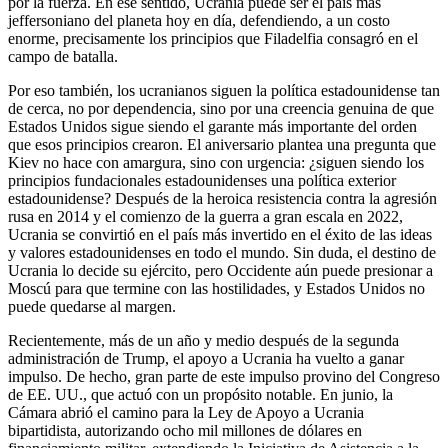
por la fuerza. En ese sentido, Ucrania puede ser el país más
jeffersoniano del planeta hoy en día, defendiendo, a un costo
enorme, precisamente los principios que Filadelfia consagró en el
campo de batalla.
Por eso también, los ucranianos siguen la política estadounidense tan
de cerca, no por dependencia, sino por una creencia genuina de que
Estados Unidos sigue siendo el garante más importante del orden
que esos principios crearon. El aniversario plantea una pregunta que
Kiev no hace con amargura, sino con urgencia: ¿siguen siendo los
principios fundacionales estadounidenses una política exterior
estadounidense? Después de la heroica resistencia contra la agresión
rusa en 2014 y el comienzo de la guerra a gran escala en 2022,
Ucrania se convirtió en el país más invertido en el éxito de las ideas
y valores estadounidenses en todo el mundo. Sin duda, el destino de
Ucrania lo decide su ejército, pero Occidente aún puede presionar a
Moscú para que termine con las hostilidades, y Estados Unidos no
puede quedarse al margen.
Recientemente, más de un año y medio después de la segunda
administración de Trump, el apoyo a Ucrania ha vuelto a ganar
impulso. De hecho, gran parte de este impulso provino del Congreso
de EE. UU., que actuó con un propósito notable. En junio, la
Cámara abrió el camino para la Ley de Apoyo a Ucrania
bipartidista, autorizando ocho mil millones de dólares en