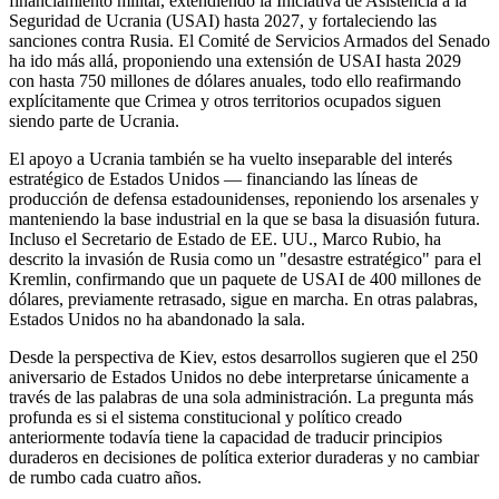
financiamiento militar, extendiendo la Iniciativa de Asistencia a la
Seguridad de Ucrania (USAI) hasta 2027, y fortaleciendo las
sanciones contra Rusia. El Comité de Servicios Armados del Senado
ha ido más allá, proponiendo una extensión de USAI hasta 2029
con hasta 750 millones de dólares anuales, todo ello reafirmando
explícitamente que Crimea y otros territorios ocupados siguen
siendo parte de Ucrania.
El apoyo a Ucrania también se ha vuelto inseparable del interés
estratégico de Estados Unidos — financiando las líneas de
producción de defensa estadounidenses, reponiendo los arsenales y
manteniendo la base industrial en la que se basa la disuasión futura.
Incluso el Secretario de Estado de EE. UU., Marco Rubio, ha
descrito la invasión de Rusia como un "desastre estratégico" para el
Kremlin, confirmando que un paquete de USAI de 400 millones de
dólares, previamente retrasado, sigue en marcha. En otras palabras,
Estados Unidos no ha abandonado la sala.
Desde la perspectiva de Kiev, estos desarrollos sugieren que el 250
aniversario de Estados Unidos no debe interpretarse únicamente a
través de las palabras de una sola administración. La pregunta más
profunda es si el sistema constitucional y político creado
anteriormente todavía tiene la capacidad de traducir principios
duraderos en decisiones de política exterior duraderas y no cambiar
de rumbo cada cuatro años.