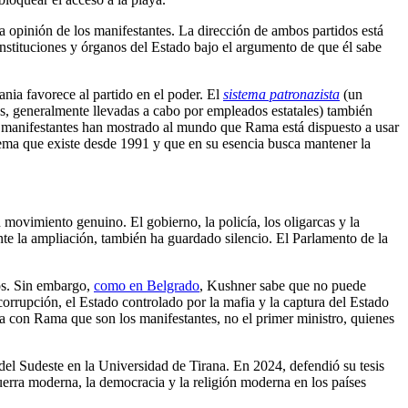
 la opinión de los manifestantes. La dirección de ambos partidos está
instituciones y órganos del Estado bajo el argumento de que él sabe
nia favorece al partido en el poder. El
sistema patronazista
(un
s, generalmente llevadas a cabo por empleados estatales) también
os manifestantes han mostrado al mundo que Rama está dispuesto a usar
tema que existe desde 1991 y que en su esencia busca mantener la
 movimiento genuino. El gobierno, la policía, los oligarcas y la
ente la ampliación, también ha guardado silencio. El Parlamento de la
os. Sin embargo,
como en Belgrado
, Kushner sabe que no puede
 corrupción, el Estado controlado por la mafia y la captura del Estado
ia con Rama que son los manifestantes, no el primer ministro, quienes
 del Sudeste en la Universidad de Tirana. En 2024, defendió su tesis
guerra moderna, la democracia y la religión moderna en los países