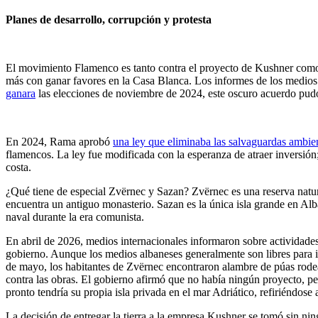
Planes de desarrollo, corrupción y protesta
El movimiento Flamenco es tanto contra el proyecto de Kushner como e
más con ganar favores en la Casa Blanca. Los informes de los medios 
ganara
las elecciones de noviembre de 2024, este oscuro acuerdo pudo
En 2024, Rama aprobó
una ley que eliminaba las salvaguardas ambie
flamencos. La ley fue modificada con la esperanza de atraer inversión
costa.
¿Qué tiene de especial Zvërnec y Sazan? Zvërnec es una reserva natural
encuentra un antiguo monasterio. Sazan es la única isla grande en Alban
naval durante la era comunista.
En abril de 2026, medios internacionales informaron sobre actividades
gobierno. Aunque los medios albaneses generalmente son libres para in
de mayo, los habitantes de Zvërnec encontraron alambre de púas rode
contra las obras. El gobierno afirmó que no había ningún proyecto, 
pronto tendría su propia isla privada en el mar Adriático, refiriéndos
La decisión de entregar la tierra a la empresa Kushner se tomó sin nin