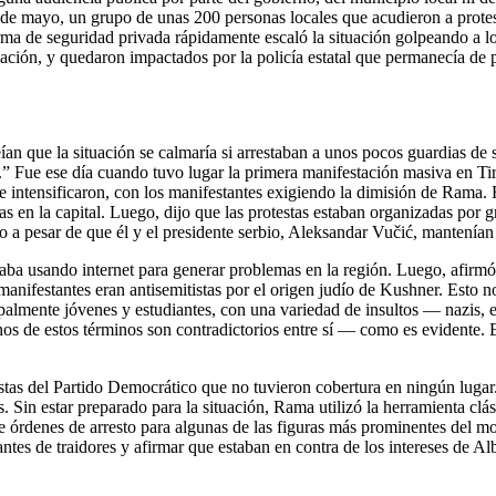
 de mayo, un grupo de unas 200 personas locales que acudieron a protest
irma de seguridad privada rápidamente escaló la situación golpeando a lo
tuación, y quedaron impactados por la policía estatal que permanecía de 
n que la situación se calmaría si arrestaban a unos pocos guardias de se
.” Fue ese día cuando tuvo lugar la primera manifestación masiva en Tir
 intensificaron, con los manifestantes exigiendo la dimisión de Rama. El
 en la capital. Luego, dijo que las protestas estaban organizadas por g
to a pesar de que él y el presidente serbio, Aleksandar Vučić, mantenían
aba usando internet para generar problemas en la región. Luego, afirmó
manifestantes eran antisemitistas por el origen judío de Kushner. Esto 
ipalmente jóvenes y estudiantes, con una variedad de insultos — nazis, 
nos de estos términos son contradictorios entre sí — como es evidente.
tas del Partido Democrático que no tuvieron cobertura en ningún lugar.
 Sin estar preparado para la situación, Rama utilizó la herramienta clási
 órdenes de arresto para algunas de las figuras más prominentes del mov
stantes de traidores y afirmar que estaban en contra de los intereses de 