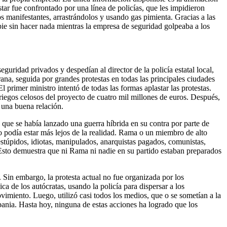
ar fue confrontado por una línea de policías, que les impidieron
s manifestantes, arrastrándolos y usando gas pimienta. Gracias a las
pie sin hacer nada mientras la empresa de seguridad golpeaba a los
guridad privados y despedían al director de la policía estatal local,
ana, seguida por grandes protestas en todas las principales ciudades
 primer ministro intentó de todas las formas aplastar las protestas.
riegos celosos del proyecto de cuatro mil millones de euros. Después,
 una buena relación.
 que se había lanzado una guerra híbrida en su contra por parte de
no podía estar más lejos de la realidad. Rama o un miembro de alto
estúpidos, idiotas, manipulados, anarquistas pagados, comunistas,
 Esto demuestra que ni Rama ni nadie en su partido estaban preparados
 Sin embargo, la protesta actual no fue organizada por los
ca de los autócratas, usando la policía para dispersar a los
imiento. Luego, utilizó casi todos los medios, que o se sometían a la
Albania. Hasta hoy, ninguna de estas acciones ha logrado que los