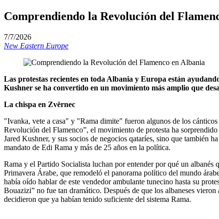
Comprendiendo la Revolución del Flamenc
7/7/2026
New Eastern Europe
Las protestas recientes en toda Albania y Europa están ayudand
Kushner se ha convertido en un movimiento más amplio que desaf
La chispa en Zvërnec
"Ivanka, vete a casa" y "Rama dimite" fueron algunos de los cánticos
Revolución del Flamenco”, el movimiento de protesta ha sorprendido a
Jared Kushner, y sus socios de negocios qataríes, sino que también ha
mandato de Edi Rama y más de 25 años en la política.
Rama y el Partido Socialista luchan por entender por qué un albanés q
Primavera Árabe, que remodeló el panorama político del mundo árabe
había oído hablar de este vendedor ambulante tunecino hasta su protes
Bouazizi” no fue tan dramático. Después de que los albaneses vieron
decidieron que ya habían tenido suficiente del sistema Rama.