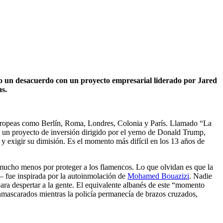
o un desacuerdo con un proyecto empresarial liderado por Jared
as.
s europeas como Berlín, Roma, Londres, Colonia y París. Llamado “La
e un proyecto de inversión dirigido por el yerno de Donald Trump,
 y exigir su dimisión. Es el momento más difícil en los 13 años de
y mucho menos por proteger a los flamencos. Lo que olvidan es que la
 fue inspirada por la autoinmolación de
Mohamed Bouazizi
. Nadie
ara despertar a la gente. El equivalente albanés de este “momento
mascarados mientras la policía permanecía de brazos cruzados,