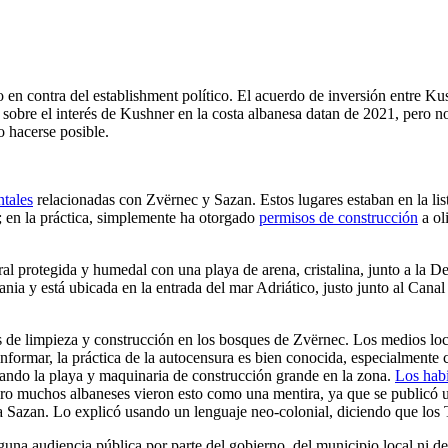
n contra del establishment político. El acuerdo de inversión entre Ku
sobre el interés de Kushner en la costa albanesa datan de 2021, pero 
 hacerse posible.
ntales
relacionadas con Zvërnec y Sazan. Estos lugares estaban en la list
; en la práctica, simplemente ha otorgado
permisos de construcción
a ol
 protegida y humedal con una playa de arena, cristalina, junto a la Delt
ia y está ubicada en la entrada del mar Adriático, justo junto al Canal 
 de limpieza y construcción en los bosques de Zvërnec. Los medios loca
formar, la práctica de la autocensura es bien conocida, especialmente 
ando la playa y maquinaria de construcción grande en la zona.
Los habi
pero muchos albaneses vieron esto como una mentira, ya que se publicó
e a Sazan. Lo explicó usando un lenguaje neo-colonial, diciendo que los
guna audiencia pública por parte del gobierno, del municipio local ni d