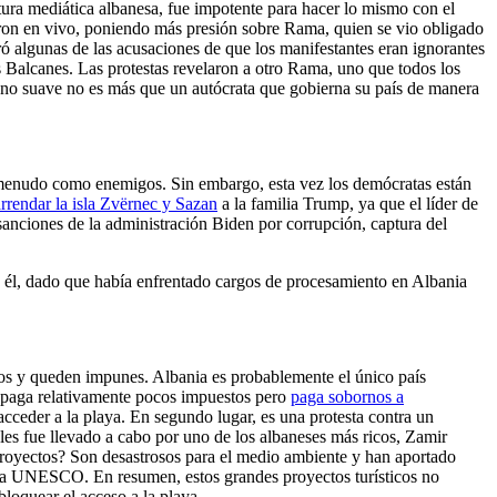
rtura mediática albanesa, fue impotente para hacer lo mismo con el
eron en vivo, poniendo más presión sobre Rama, quien se vio obligado
eró algunas de las acusaciones de que los manifestantes eran ignorantes
s Balcanes. Las protestas revelaron a otro Rama, uno que todos los
ono suave no es más que un autócrata que gobierna su país de manera
a menudo como enemigos. Sin embargo, esta vez los demócratas están
arrendar la isla Zvërnec y Sazan
a la familia Trump, ya que el líder de
 sanciones de la administración Biden por corrupción, captura del
a él, dado que había enfrentado cargos de procesamiento en Albania
icos y queden impunes. Albania es probablemente el único país
 paga relativamente pocos impuestos pero
paga sobornos a
acceder a la playa. En segundo lugar, es una protesta contra un
les fue llevado a cabo por uno de los albaneses más ricos, Zamir
royectos? Son desastrosos para el medio ambiente y han aportado
 la UNESCO. En resumen, estos grandes proyectos turísticos no
bloquear el acceso a la playa.