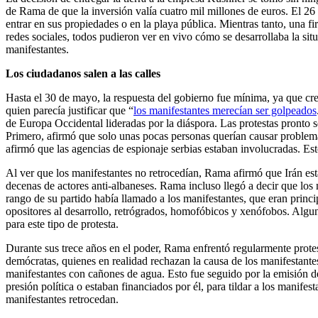
de Rama de que la inversión valía cuatro mil millones de euros. El 26
entrar en sus propiedades o en la playa pública. Mientras tanto, una f
redes sociales, todos pudieron ver en vivo cómo se desarrollaba la si
manifestantes.
Los ciudadanos salen a las calles
Hasta el 30 de mayo, la respuesta del gobierno fue mínima, ya que creía
quien parecía justificar que “
los manifestantes merecían ser golpeados
de Europa Occidental lideradas por la diáspora. Las protestas pronto se
Primero, afirmó que solo unas pocas personas querían causar problemas
afirmó que las agencias de espionaje serbias estaban involucradas. Es
Al ver que los manifestantes no retrocedían, Rama afirmó que Irán est
decenas de actores anti-albaneses. Rama incluso llegó a decir que los 
rango de su partido había llamado a los manifestantes, que eran princ
opositores al desarrollo, retrógrados, homofóbicos y xenófobos. Algu
para este tipo de protesta.
Durante sus trece años en el poder, Rama enfrentó regularmente protes
demócratas, quienes en realidad rechazan la causa de los manifestantes.
manifestantes con cañones de agua. Esto fue seguido por la emisión de
presión política o estaban financiados por él, para tildar a los manife
manifestantes retrocedan.