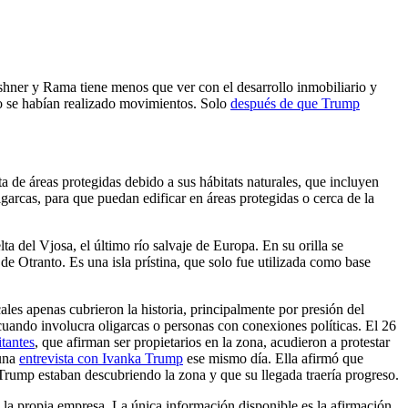
shner y Rama tiene menos que ver con el desarrollo inmobiliario y
no se habían realizado movimientos. Solo
después de que Trump
a de áreas protegidas debido a sus hábitats naturales, que incluyen
igarcas, para que puedan edificar en áreas protegidas o cerca de la
a del Vjosa, el último río salvaje de Europa. En su orilla se
de Otranto. Es una isla prístina, que solo fue utilizada como base
les apenas cubrieron la historia, principalmente por presión del
cuando involucra oligarcas o personas con conexiones políticas. El 26
tantes
, que afirman ser propietarios en la zona, acudieron a protestar
 una
entrevista con Ivanka Trump
ese mismo día. Ella afirmó que
 Trump estaban descubriendo la zona y que su llegada traería progreso.
e la propia empresa. La única información disponible es la afirmación