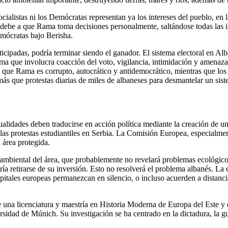
Socialistas ni los Demócratas representan ya los intereses del pueblo, en
se debe a que Rama toma decisiones personalmente, saltándose todas las 
emócratas bajo Berisha.
ipadas, podría terminar siendo el ganador. El sistema electoral en Alba
ma que involucra coacción del voto, vigilancia, intimidación y amenaza
do que Rama es corrupto, autocrático y antidemocrático, mientras que l
ás que protestas diarias de miles de albaneses para desmantelar un sis
ualidades deben traducirse en acción política mediante la creación de un
a las protestas estudiantiles en Serbia. La Comisión Europea, especialm
 área protegida.
 ambiental del área, que probablemente no revelará problemas ecológic
dría retirarse de su inversión. Esto no resolverá el problema albanés. La
apitales europeas permanezcan en silencio, o incluso acuerden a distanc
ne una licenciatura y maestría en Historia Moderna de Europa del Este y
ersidad de Múnich. Su investigación se ha centrado en la dictadura, la 