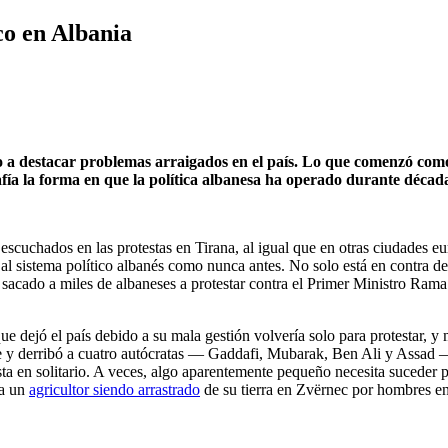
o en Albania
o a destacar problemas arraigados en el país. Lo que comenzó com
ía la forma en que la política albanesa ha operado durante décad
 escuchados en las protestas en Tirana, al igual que en otras ciudade
l sistema político albanés como nunca antes. No solo está en contra d
 sacado a miles de albaneses a protestar contra el Primer Ministro Rama
ue dejó el país debido a su mala gestión volvería solo para protestar, 
 y derribó a cuatro autócratas — Gaddafi, Mubarak, Ben Ali y Assad —
ta en solitario. A veces, algo aparentemente pequeño necesita suceder p
 a un
agricultor siendo arrastrado
de su tierra en Zvërnec por hombres en