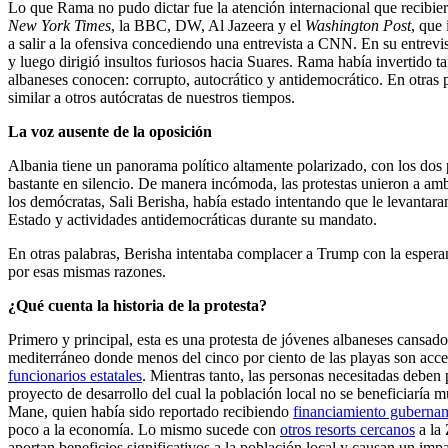
Lo que Rama no pudo dictar fue la atención internacional que recibiero
New York Times
, la BBC, DW, Al Jazeera y el
Washington Post
, que
a salir a la ofensiva concediendo una entrevista a CNN. En su entrevi
y luego dirigió insultos furiosos hacia Suares. Rama había invertido 
albaneses conocen: corrupto, autocrático y antidemocrático. En otras
similar a otros autócratas de nuestros tiempos.
La voz ausente de la oposición
Albania tiene un panorama político altamente polarizado, con los do
bastante en silencio. De manera incómoda, las protestas unieron a a
los demócratas, Sali Berisha, había estado intentando que le levantar
Estado y actividades antidemocráticas durante su mandato.
En otras palabras, Berisha intentaba complacer a Trump con la espera
por esas mismas razones.
¿Qué cuenta la historia de la protesta?
Primero y principal, esta es una protesta de jóvenes albaneses cansad
mediterráneo donde menos del cinco por ciento de las playas son acce
funcionarios estatales
. Mientras tanto, las personas necesitadas deben 
proyecto de desarrollo del cual la población local no se beneficiaría
Mane, quien había sido reportado recibiendo
financiamiento guberna
poco a la economía. Lo mismo sucede con
otros resorts cercanos
a la 
aportan beneficios significativos a la población local y causan un imp