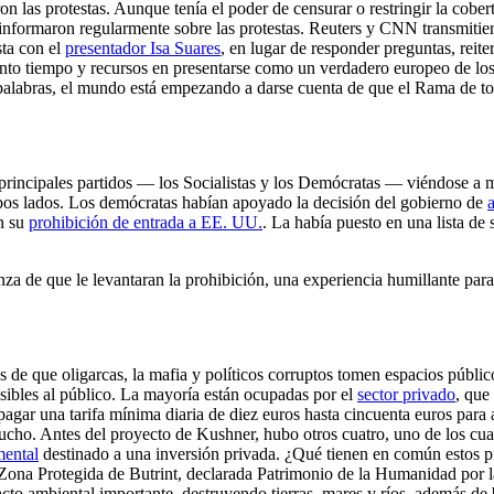
n las protestas. Aunque tenía el poder de censurar o restringir la cobe
 informaron regularmente sobre las protestas. Reuters y CNN transmiti
sta con el
presentador Isa Suares
, en lugar de responder preguntas, reit
tanto tiempo y recursos en presentarse como un verdadero europeo de lo
 palabras, el mundo está empezando a darse cuenta de que el Rama de t
s principales partidos — los Socialistas y los Demócratas — viéndose 
mbos lados. Los demócratas habían apoyado la decisión del gobierno de
an su
prohibición de entrada a EE. UU.
. La había puesto en una lista de
nza de que le levantaran la prohibición, una experiencia humillante par
os de que oligarcas, la mafia y políticos corruptos tomen espacios públ
sibles al público. La mayoría están ocupadas por el
sector privado
, que
pagar una tarifa mínima diaria de diez euros hasta cincuenta euros para 
 mucho. Antes del proyecto de Kushner, hubo otros cuatro, uno de los cua
mental
destinado a una inversión privada. ¿Qué tienen en común estos p
Zona Protegida de Butrint, declarada Patrimonio de la Humanidad por
acto ambiental importante, destruyendo tierras, mares y ríos, además de 