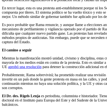
En tercer lugar, esta es una protesta anti-establishment porque ni los 
compuesta por títeres. El sistema político se ha vuelto tóxico y esto 
mejor. Un método similar de gobernar también fue aplicado por los d
Es poco probable que Rama renuncie, y aunque llame a elecciones antic
mecanismo de perfilamiento y vigilancia operado por el partido de Ra
dificulta que cualquier nuevo partido gane. Las protestas han revela
métodos propios de autócratas. Sin embargo, puede que se necesiten m
captura del Estado.
El camino a seguir
Mientras la manifestación mostró unidad, civismo y disciplina, estas c
mayoría de los medios están en contra de la protesta. Esto es similar 
UE
aprobó una resolución
para detener la construcción adicional en el
Probablemente, Rama sobrevivirá; ha prometido realizar una revisión
invertir en un país donde la gente protesta en masa en las calles, y po
continuarán mientras no haya una solución política, y la UE y otras c
son corruptos.
El Dr. des. Rigels Lenja
es periodista, columnista e historiador. Tie
doctoral en el Instituto para Europa del Este y del Sudeste de la Univ
balcánicos.