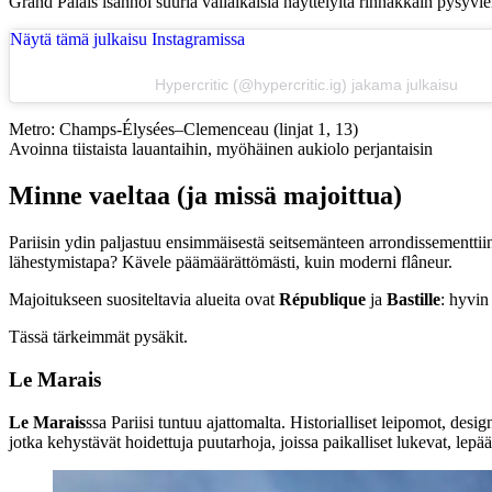
Grand Palais isännöi suuria väliaikaisia näyttelyitä rinnakkain pysyvi
Näytä tämä julkaisu Instagramissa
Hypercritic (@hypercritic.ig) jakama julkaisu
Metro: Champs-Élysées–Clemenceau (linjat 1, 13)
Avoinna tiistaista lauantaihin, myöhäinen aukiolo perjantaisin
Minne vaeltaa (ja missä majoittua)
Pariisin ydin paljastuu ensimmäisestä seitsemänteen arrondissementtii
lähestymistapa? Kävele päämäärättömästi, kuin moderni flâneur.
Majoitukseen suositeltavia alueita ovat
République
ja
Bastille
: hyvin
Tässä tärkeimmät pysäkit.
Le Marais
Le Marais
ssa Pariisi tuntuu ajattomalta. Historialliset leipomot, desi
jotka kehystävät hoidettuja puutarhoja, joissa paikalliset lukevat, lep