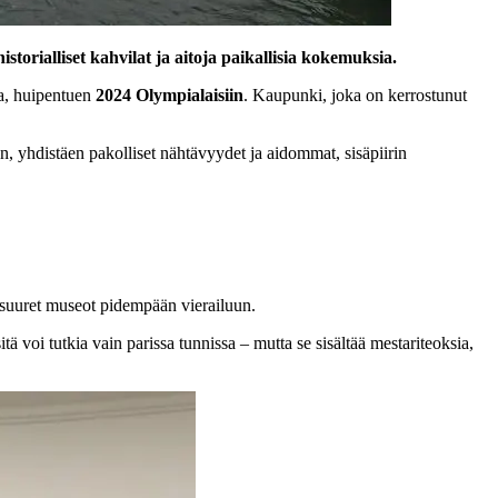
storialliset kahvilat ja aitoja paikallisia kokemuksia.
na, huipentuen
2024 Olympialaisiin
. Kaupunki, joka on kerrostunut
, yhdistäen pakolliset nähtävyydet ja aidommat, sisäpiirin
 suuret museot pidempään vierailuun.
tä voi tutkia vain parissa tunnissa – mutta se sisältää mestariteoksia,