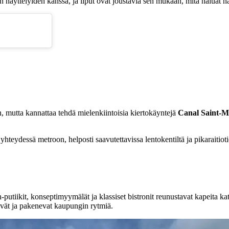
en näyttelyiden kanssa, ja liput ovat joustavia sen mukaan, mitä haluat n
n, mutta kannattaa tehdä mielenkiintoisia kiertokäyntejä
Canal Saint-M
 yhteydessä metroon, helposti saavutettavissa lentokentiltä ja pikaraitiot
gn-putiikit, konseptimyymälät ja klassiset bistronit reunustavat kapeita k
äävät ja pakenevat kaupungin rytmiä.