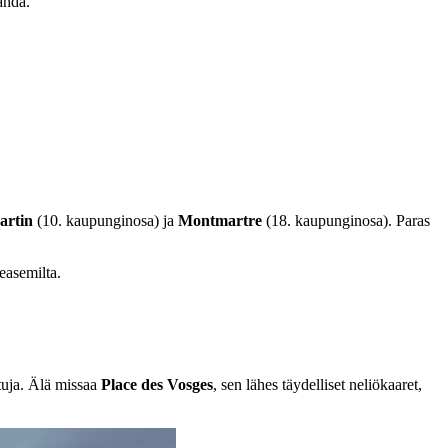
ähdä.
artin
(10. kaupunginosa) ja
Montmartre
(18. kaupunginosa). Paras
ieasemilta.
atuja. Älä missaa
Place des Vosges
, sen lähes täydelliset neliökaaret,