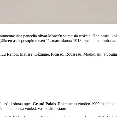
umentaalista paneelia olivat Monet’n viimeisiä teoksia. Hän omisti k
n jälkeen aseleposopimuksen 11. marraskuuta 1918, symbolina rauhasta. M
uu Renoir, Matisse, Cézanne, Picasso, Rousseau, Modigliani ja Soutin
välissä, kohoaa upea
Grand Palais
. Rakennettu vuoden 1900 maailmannä
ään rakenteensa vuoksi, vastikään restauroitu.