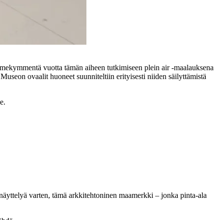
olmekymmentä vuotta tämän aiheen tutkimiseen plein air -maalauksena
useon ovaalit huoneet suunniteltiin erityisesti niiden säilyttämistä
e.
yttelyä varten, tämä arkkitehtoninen maamerkki – jonka pinta-ala