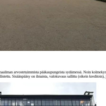
aailman arvostetuimmista pääkaupungeista sydämessä. Noin kolmekymme
tettu. Sisäänpääsy on ilmaista, valokuvaus sallittu (oikein kreditoin), j