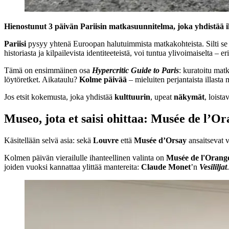
Hienostunut 3 päivän Pariisin matkasuunnitelma, joka yhdistää ikon
Pariisi
pysyy yhtenä Euroopan halutuimmista matkakohteista. Silti se
historiasta ja kilpailevista identiteeteistä, voi tuntua ylivoimaiselta – erit
Tämä on ensimmäinen osa
Hypercritic Guide to Paris
: kuratoitu mat
löytöretket. Aikataulu?
Kolme päivää
– mieluiten perjantaista illast
Jos etsit kokemusta, joka yhdistää
kulttuurin
, upeat
näkymät
, loist
Museo, jota et saisi ohittaa: Musée de l’O
Käsitellään selvä asia: sekä
Louvre
että
Musée d’Orsay
ansaitsevat 
Kolmen päivän vierailulle ihanteellinen valinta on
Musée de l'Orang
joiden vuoksi kannattaa ylittää mantereita:
Claude Monet
’n
Vesililjat
.