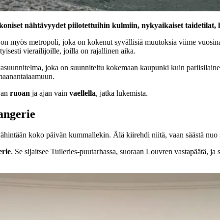
iset nähtävyydet piilotettuihin kulmiin, nykyaikaiset taidetilat, hi
 on myös metropoli, joka on kokenut syvällisiä muutoksia viime vuosi
yisesti vierailijoille, joilla on rajallinen aika.
kasuunnitelma, joka on suunniteltu kokemaan kaupunki kuin pariisilainen
a maanantaiaamuun.
avan
ruoan
ja ajan vain
vaellella
, jatka lukemista.
rangerie
vähintään koko päivän kummallekin. Älä kiirehdi niitä, vaan säästä nuo
erie
. Se sijaitsee Tuileries-puutarhassa, suoraan Louvren vastapäätä, ja si