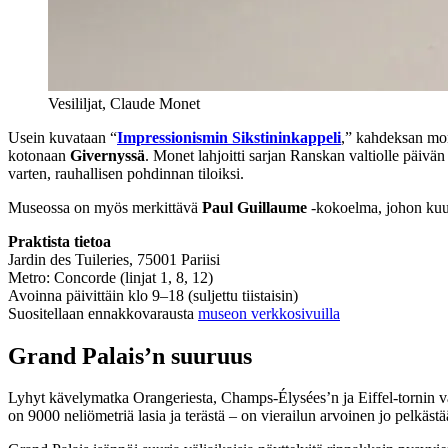
Vesililjat, Claude Monet
Usein kuvataan “
Impressionismin Sikstininkappeli
,” kahdeksan mon
kotonaan
Givernyssä
. Monet lahjoitti sarjan Ranskan valtiolle päivä
varten, rauhallisen pohdinnan tiloiksi.
Museossa on myös merkittävä
Paul Guillaume
-kokoelma, johon kuul
Praktista tietoa
Jardin des Tuileries, 75001 Pariisi
Metro: Concorde (linjat 1, 8, 12)
Avoinna päivittäin klo 9–18 (suljettu tiistaisin)
Suositellaan ennakkovarausta
museon verkkosivuilla
Grand Palais’n suuruus
Lyhyt kävelymatka Orangeriesta, Champs-Élysées’n ja Eiffel-tornin 
on 9000 neliömetriä lasia ja terästä – on vierailun arvoinen jo pelkäst