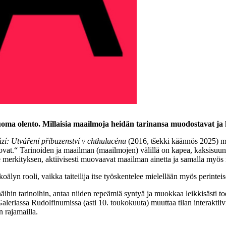
uoma olento. Millaisia maailmoja heidän tarinansa muodostavat 
ází: Utváření příbuzenství v chthulucénu
(2016, tšekki käännös 2025) m
uovat.“ Tarinoiden ja maailman (maailmojen) välillä on kapea, kaksisuunt
ille merkityksen, aktiivisesti muovaavat maailman ainetta ja samalla my
oälyn rooli, vaikka taiteilija itse työskentelee mielellään myös perint
n näihin tarinoihin, antaa niiden repeämiä syntyä ja muokkaa leikkisästi 
leriassa Rudolfinumissa (asti 10. toukokuuta) muuttaa tilan interaktiivis
n rajamailla.