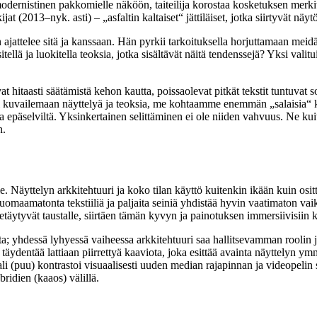
odernistinen pakkomielle näköön, taiteilija korostaa kosketuksen merkit
013–nyk. asti) – „asfaltin kaltaiset“ jättiläiset, jotka siirtyvät näytöil
Hän ajattelee sitä ja kanssaan. Hän pyrkii tarkoituksella horjuttamaan me
lä ja luokitella teoksia, jotka sisältävät näitä tendenssejä? Yksi valituis
at hitaasti säätämistä kehon kautta, poissaolevat pitkät tekstit tuntuvat 
ti kuvailemaan näyttelyä ja teoksia, me kohtaamme enemmän „salaisia“ ka
a epäselviltä. Yksinkertainen selittäminen ei ole niiden vahvuus. Ne kui
n.
le. Näyttelyn arkkitehtuuri ja koko tilan käyttö kuitenkin ikään kuin o
omaamatonta tekstiiliä ja paljaita seiniä yhdistää hyvin vaatimaton vaik
äytyvät taustalle, siirtäen tämän kyvyn ja painotuksen immersiivisiin k
a; yhdessä lyhyessä vaiheessa arkkitehtuuri saa hallitsevamman roolin j
 täydentää lattiaan piirrettyä kaaviota, joka esittää avainta näyttel
aali (puu) kontrastoi visuaalisesti uuden median rajapinnan ja videopelin
bridien (kaaos) välillä.