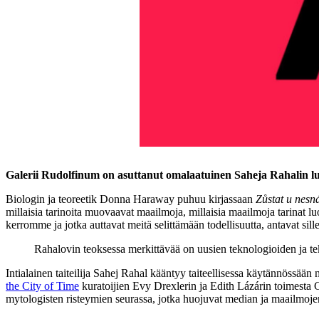
Galerii Rudolfinum on asuttanut omalaatuinen Saheja Rahalin l
Biologin ja teoreetik Donna Haraway puhuu kirjassaan
Zůstat u nesn
millaisia tarinoita muovaavat maailmoja, millaisia maailmoja tarinat l
kerromme ja jotka auttavat meitä selittämään todellisuutta, antavat s
Rahalovin teoksessa merkittävää on uusien teknologioiden ja tek
Intialainen taiteilija Sahej Rahal kääntyy taiteellisessa käytännössää
the City of Time
kuratoijien Evy Drexlerin ja Edith Lázárin toimesta Ga
mytologisten risteymien seurassa, jotka huojuvat median ja maailmoje