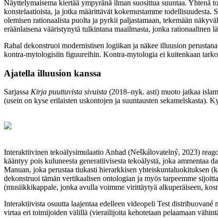
Näyttelymaisema kiertää ympyränä ilman suosittua suuntaa. Yhtenä toist
konstelaatioista, ja jotka määrittävät kokemustamme todellisuudesta. Se
olemisen rationaalista puolta ja pyrkii paljastamaan, tekemään näkyvä
eräänlaisena vääristynytä tulkintana maailmasta, jonka rationaalinen läh
Rahal dekonstruoi modernistisen logiikan ja näkee illuusion perustana to
kontra-mytologisiin figuureihin. Kontra-mytologia ei kuitenkaan tark
Ajatella illuusion kanssa
Sarjassa
Kirja puuttuvista sivuista
(2018–nyk. asti) muoto jatkaa islamil
(usein on kyse erilaisten uskontojen ja suuntausten sekamelskasta). 
Interaktiivinen tekoälysimulaatio Anhad (Neškálovatelný, 2023) reagoi y
kääntyy pois kuluneesta generatiivisesta tekoälystä, joka ammentaa data
Manuan, joka perustaa tiukasti hierarkkisen yhteiskuntaluokituksen (ka
dekonstruoi tämän vertikaalisen ontologian ja myös tarpeemme sijoittaa 
(musiikkikappale, jonka avulla voimme virittäytyä alkuperäiseen, ko
Interaktiivista osuutta laajentaa edelleen videopeli Test distribuované
virtaa eri toimijoiden välillä (vierailijoita kehotetaan pelaamaan vähi