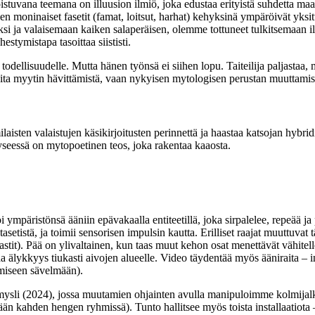
uvana teemana on illuusion ilmiö, joka edustaa erityistä suhdetta maailm
n moninaiset fasetit (famat, loitsut, harhat) kehyksinä ympäröivät yksit
ksi ja valaisemaan kaiken salaperäisen, olemme tottuneet tulkitsemaan i
estymistapa tasoittaa siististi.
dellisuudelle. Mutta hänen työnsä ei siihen lopu. Taiteilija paljastaa, mu
oita myytin hävittämistä, vaan nykyisen mytologisen perustan muuttamis
aisten valaistujen käsikirjoitusten perinnettä ja haastaa katsojan hybridi
Kyseessä on mytopoetinen teos, joka rakentaa kaaosta.
mpäristönsä ääniin epävakaalla entiteetillä, joka sirpalelee, repeää ja 
setistä, ja toimii sensorisen impulsin kautta. Erilliset raajat muuttuva
stit). Pää on ylivaltainen, kun taas muut kehon osat menettävät vähitell
älykkyys tiukasti aivojen alueelle. Video täydentää myös ääniraita – inti
smiseen sävelmään).
 mysli (2024), jossa muutamien ohjainten avulla manipuloimme kolmijalkai
ntään kahden hengen ryhmissä). Tunto hallitsee myös toista installaatiot