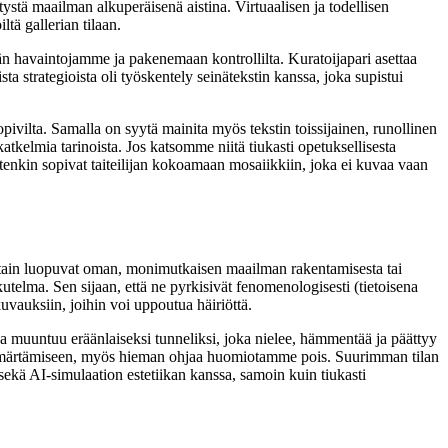
ystä maailman alkuperäisenä aistina. Virtuaalisen ja todellisen
tä gallerian tilaan.
idän havaintojamme ja pakenemaan kontrollilta. Kuratoijapari asettaa
ta strategioista oli työskentely seinätekstin kanssa, joka supistui
sopivilta. Samalla on syytä mainita myös tekstin toissijainen, runollinen
tkelmia tarinoista. Jos katsomme niitä tiukasti opetuksellisesta
tenkin sopivat taiteilijan kokoamaan mosaiikkiin, joka ei kuvaa vaan
sittain luopuvat oman, monimutkaisen maailman rakentamisesta tai
utelma. Sen sijaan, että ne pyrkisivät fenomenologisesti (tietoisena
uvauksiin, joihin voi uppoutua häiriöttä.
a muuntuu eräänlaiseksi tunneliksi, joka nielee, hämmentää ja päättyy
yn ymmärtämiseen, myös hieman ohjaa huomiotamme pois. Suurimman tilan
 sekä AI-simulaation estetiikan kanssa, samoin kuin tiukasti