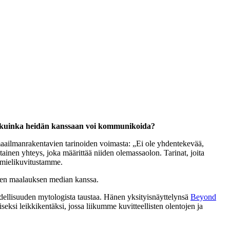
ja kuinka heidän kanssaan voi kommunikoida?
aailmanrakentavien tarinoiden voimasta: „Ei ole yhdentekevää,
ainen yhteys, joka määrittää niiden olemassaolon. Tarinat, joita
ös mielikuvitustamme.
eisen maalauksen median kanssa.
todellisuuden mytologista taustaa. Hänen yksityisnäyttelynsä
Beyond
eksi leikkikentäksi, jossa liikumme kuvitteellisten olentojen ja