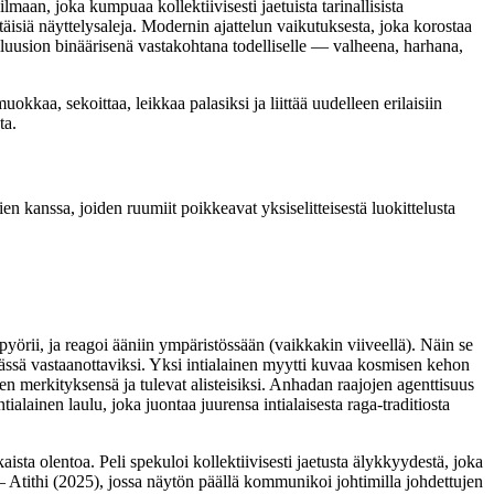
aan, joka kumpuaa kollektiivisesti jaetuista tarinallisista
täisiä näyttelysaleja. Modernin ajattelun vaikutuksesta, joka korostaa
lluusion binäärisenä vastakohtana todelliselle — valheena, harhana,
okkaa, sekoittaa, leikkaa palasiksi ja liittää uudelleen erilaisiin
ta.
en kanssa, joiden ruumiit poikkeavat yksiselitteisestä luokittelusta
pyörii, ja reagoi ääniin ympäristössään (vaikkakin viiveellä). Näin se
t tässä vastaanottaviksi. Yksi intialainen myytti kuvaa kosmisen kehon
en merkityksensä ja tulevat alisteisiksi. Anhadan raajojen agenttisuus
alainen laulu, joka juontaa juurensa intialaisesta raga-traditiosta
sta olentoa. Peli spekuloi kollektiivisesti jaetusta älykkyydestä, joka
a – Atithi (2025), jossa näytön päällä kommunikoi johtimilla johdettujen