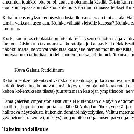
antennien joukko, joita on ohjattava molemmilla käsillä. Toisin kuin m
dualismin epäasianmukaisuutta demonstroi muun muassa teokset Kulkijat (2
Rahalin teos ei yksinkertaisesti edusta illuusiota, vaan tuottaa sitä. 
tämän vaikeaan asemaan. Kuinka välittää yleisölle kaaosta? Kuinka esitel
minimiin.
Koska suurin osa teoksista on interaktiivisia, sensorimotorisia ja vaativ
luonne. Toisin kuin tavanomaiset kuratoijat, jotka pyrkivät didaktises
näkökulmasta, ne voivat vaikuttaa katsojalle hieman monimutkaisilta j
muovaa omia tarinoitaan todellisuuden raoissa, joihin meidät kutsutaa
Kuva Galeria Rudolfinum
Rahalin teokset rakentavat värikkäitä maailmoja, jotka avautuvat meil
tarkoituksella tukahduttavat tämän kyvyn. Hentoja puisia rakenteita, hu
kehon kokemuksena tilasta) juurruttamaan katsojan ympäristöön, ne vet
Tämä galerian ympäristön alistuvuus ei kuitenkaan ole täysin ehdotont
porttiin. „Loputtoman“ portaikon lähellä Anhadan läheisyydessä, joka
hallitseva näyttöalusta kuitenkin dominoi näyttelytilaa. Valittu materi
geometrinen rakenne (järjestys) luo jännitteen orgaanisen parven ja hy
Taiteltu todellisuus