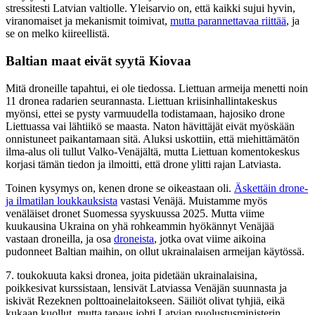
stressitesti Latvian valtiolle. Yleisarvio on, että kaikki sujui hyvin,
viranomaiset ja mekanismit toimivat,
mutta parannettavaa riittää
, ja
se on melko kiireellistä.
Baltian maat eivät syytä Kiovaa
Mitä droneille tapahtui, ei ole tiedossa. Liettuan armeija menetti noin
11 dronea radarien seurannasta. Liettuan kriisinhallintakeskus
myönsi, ettei se pysty varmuudella todistamaan, hajosiko drone
Liettuassa vai lähtiikö se maasta. Naton hävittäjät eivät myöskään
onnistuneet paikantamaan sitä. Aluksi uskottiin, että miehittämätön
ilma-alus oli tullut Valko-Venäjältä, mutta Liettuan komentokeskus
korjasi tämän tiedon ja ilmoitti, että drone ylitti rajan Latviasta.
Toinen kysymys on, kenen drone se oikeastaan oli.
Äskettäin drone-
ja ilmatilan loukkauksista
vastasi Venäjä. Muistamme myös
venäläiset dronet Suomessa syyskuussa 2025. Mutta viime
kuukausina Ukraina on yhä rohkeammin hyökännyt Venäjää
vastaan droneilla, ja osa
droneista
, jotka ovat viime aikoina
pudonneet Baltian maihin, on ollut ukrainalaisen armeijan käytössä.
7. toukokuuta kaksi dronea, joita pidetään ukrainalaisina,
poikkesivat kurssistaan, lensivät Latviassa Venäjän suunnasta ja
iskivät Rezeknen polttoainelaitokseen. Säiliöt olivat tyhjiä, eikä
kukaan kuollut, mutta tapaus johti Latvian puolustusministerin