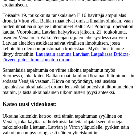
erottamiseen.
Toisaalta 19. toukokuuta ranskalainen F-16-hävittäjä ampui alas
droneja Viron yllä. Baltian maat eivät omista ilmailuvoimiaan, vaan
niiden ilmatilaa suojelee liittoutuneet Baltic Air Policing -operaation
kautta. Vuorokautta Latvian hälytyksen jälkeen, 21. toukokuuta,
useiden Venäjän ja Valko-Venäjän rajojen läheisyydessä asuvien
Latvian alueiden asukkaat saivat virallisen ilmoituksen, jossa
kehotettiin olemaan poistumatta kodeistaan. Myös tämä tilanne
liittyy droneihin.
Lauantain aamuna Latviaan Latgaliassa Dridrza-
järveen putosi tunnistamaton drone
.
Samanlaisia tapahtumia on viime aikoina tapahtunut myös
Suomessa, joka kuten Baltian maat, kuuluu Ukrainan liittoutuneisiin
sodassa Venäjää vastaan. Kiova on myöntänyt, että useissa
tapauksissa ukrainalaiset dronet lensivät tai putosivat liittoutuneiden
maihin, ja tästä ukrainalainen ulkoministeri pyysi anteeksi.
Katso uusi videokast:
Ukraina kuitenkin katsoo, että tämän tapahtuman syyllinen on
Venäjä, joka käyttää radioteknisiä laitteita ohjatakseen droneja
tarkoituksella Liettuan, Latvian ja Viron yläpuolelle, pyrkien näin
vaikuttamaan psykologisesti näiden yhteiskuntiin.