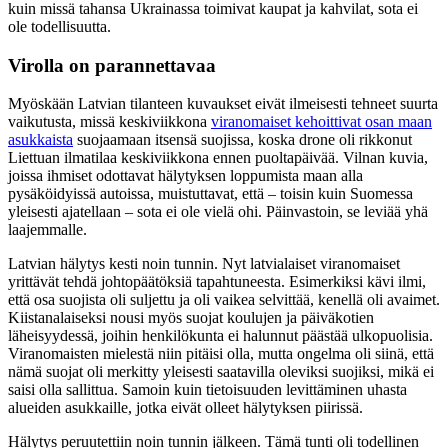
kuin missä tahansa Ukrainassa toimivat kaupat ja kahvilat, sota ei
ole todellisuutta.
Virolla on parannettavaa
Myöskään Latvian tilanteen kuvaukset eivät ilmeisesti tehneet suurta
vaikutusta, missä keskiviikkona
viranomaiset kehoittivat osan maan
asukkaista
suojaamaan itsensä suojissa, koska drone oli rikkonut
Liettuan ilmatilaa keskiviikkona ennen puoltapäivää. Vilnan kuvia,
joissa ihmiset odottavat hälytyksen loppumista maan alla
pysäköidyissä autoissa, muistuttavat, että – toisin kuin Suomessa
yleisesti ajatellaan – sota ei ole vielä ohi. Päinvastoin, se leviää yhä
laajemmalle.
Latvian hälytys kesti noin tunnin. Nyt latvialaiset viranomaiset
yrittävät tehdä johtopäätöksiä tapahtuneesta. Esimerkiksi kävi ilmi,
että osa suojista oli suljettu ja oli vaikea selvittää, kenellä oli avaimet.
Kiistanalaiseksi nousi myös suojat koulujen ja päiväkotien
läheisyydessä, joihin henkilökunta ei halunnut päästää ulkopuolisia.
Viranomaisten mielestä niin pitäisi olla, mutta ongelma oli siinä, että
nämä suojat oli merkitty yleisesti saatavilla oleviksi suojiksi, mikä ei
saisi olla sallittua. Samoin kuin tietoisuuden levittäminen uhasta
alueiden asukkaille, jotka eivät olleet hälytyksen piirissä.
Hälytys peruutettiin noin tunnin jälkeen. Tämä tunti oli todellinen