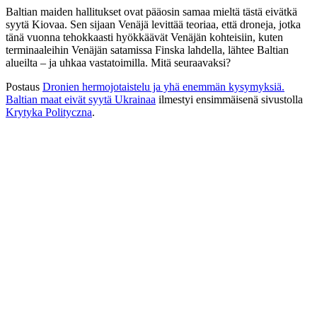
Baltian maiden hallitukset ovat pääosin samaa mieltä tästä eivätkä
syytä Kiovaa. Sen sijaan Venäjä levittää teoriaa, että droneja, jotka
tänä vuonna tehokkaasti hyökkäävät Venäjän kohteisiin, kuten
terminaaleihin Venäjän satamissa Finska lahdella, lähtee Baltian
alueilta – ja uhkaa vastatoimilla. Mitä seuraavaksi?
Postaus
Dronien hermojotaistelu ja yhä enemmän kysymyksiä.
Baltian maat eivät syytä Ukrainaa
ilmestyi ensimmäisenä sivustolla
Krytyka Polityczna
.