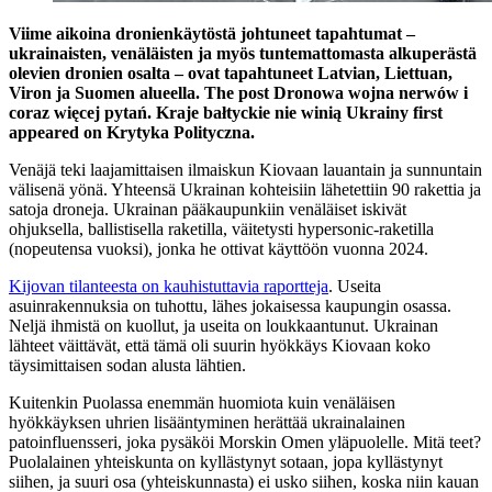
Viime aikoina dronienkäytöstä johtuneet tapahtumat –
ukrainaisten, venäläisten ja myös tuntemattomasta alkuperästä
olevien dronien osalta – ovat tapahtuneet Latvian, Liettuan,
Viron ja Suomen alueella. The post Dronowa wojna nerwów i
coraz więcej pytań. Kraje bałtyckie nie winią Ukrainy first
appeared on Krytyka Polityczna.
Venäjä teki laajamittaisen ilmaiskun Kiovaan lauantain ja sunnuntain
välisenä yönä. Yhteensä Ukrainan kohteisiin lähetettiin 90 rakettia ja
satoja droneja. Ukrainan pääkaupunkiin venäläiset iskivät
ohjuksella, ballistisella raketilla, väitetysti hypersonic-raketilla
(nopeutensa vuoksi), jonka he ottivat käyttöön vuonna 2024.
Kijovan tilanteesta on kauhistuttavia raportteja
. Useita
asuinrakennuksia on tuhottu, lähes jokaisessa kaupungin osassa.
Neljä ihmistä on kuollut, ja useita on loukkaantunut. Ukrainan
lähteet väittävät, että tämä oli suurin hyökkäys Kiovaan koko
täysimittaisen sodan alusta lähtien.
Kuitenkin Puolassa enemmän huomiota kuin venäläisen
hyökkäyksen uhrien lisääntyminen herättää ukrainalainen
patoinfluensseri, joka pysäköi Morskin Omen yläpuolelle. Mitä teet?
Puolalainen yhteiskunta on kyllästynyt sotaan, jopa kyllästynyt
siihen, ja suuri osa (yhteiskunnasta) ei usko siihen, koska niin kauan