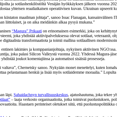
lijoilta ja sotilashenkilöstöltä Venäjän hyökkäyksen jälkeen vuonna 2022
dostaa yhteisen reaaliaikaisen operatiivisen kuvan. Ukrainan upseerit k
n kiistaton maailman johtaja“, sanoo Issac Flanagan, kansainvälinen I
an liittolaiset, ja on aika meidänkin alkaa pysyä mukana.”
aaninen
“Magura” Prikaati
on erinomainen esimerkki, joka on kehittynyt 
emi, joka yhdistää aktiivipalveluksessa olevat sotilaat, veteraanit, ohj
e digitaalista transformaatiota ja toimii mallina sotilaallisen modernisoi
ntinen lakimies ja komppanianjohtaja, nykyinen aktiivinen NGO:ssa. Di
untija, joka palasi Silicon Valleystä vuonna 2022. Yhdessä Magura-jäse
 yhdistää joukot komentajiinsa ja automatisoi sisäisiä prosesseja.
oli valtava”, Chernetsky sanoo. Nykyään monet menettelyt, kuten lomah
taa pelastamaan henkiä ja lisää myös sotilaidemme moraalia.” Lopulta arm
an läpi.
Sahaidachnyn turvallisuuskeskus
, ajatushautuma, joka tekee y
tilaat”
– laaja verkosto organisaatioita, jotka toimivat puolustuksen, pol
atioita. Haastaen perinteiset oletukset siitä, että puolustuspolitiikka o