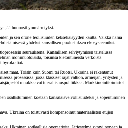
tys jää huonosti ymmärretyksi.
ioiden ja sen drone-teollisuuden kekseliäisyyden kautta. Vaikka nämä
n yhdistämisessä yhdeksi kansallisen puolustuksen ekosysteemiksi.
ioprosessin seurauksena. Kansallisen selviytymisen taistelussa
estelmän monimuotoisista, toisiinsa kietoutuneista verkoista.
 byrokratiat.
maiset maat. Toisin kuin Suomi tai Ruotsi, Ukraina ei rakentanut
sessa prosessissa, jossa klassiset rajat valtion, armeijan, yritysten ja
aisjärjestöt muokkaavat turvallisuuspolitiikkaa. Markkinointitoimistot
inen osallistuminen koetaan kansalaisvelvollisuudeksi ja sopeutuminen
ava, Ukraina on toistuvasti kompensoinut materiaalisten etujen
saksi Ukrainan sotilaallisia operaatioita. Järjestelmä syntyi nopean ja