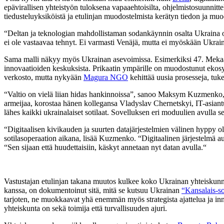
epävirallisen yhteistyön tuloksena vapaaehtoisilta, ohjelmistosuunnitte
tiedusteluyksiköistä ja etulinjan muodostelmista kerätyn tiedon ja muo
“Deltan ja teknologian mahdollistaman sodankäynnin osalta Ukraina o
ei ole vastaavaa tehnyt. Ei varmasti Venäjä, mutta ei myöskään Ukrain
Sama malli näkyy myös Ukrainan asevoimissa. Esimerkiksi 47. Mek
innovaatioiden keskuksista. Prikaatin ympärille on muodostunut ekosyste
verkosto, mutta nykyään
Magura NGO
kehittää uusia prosesseja, tuke
“Valtio on vielä liian hidas hankinnoissa”, sanoo Maksym Kuzmenko, e
armeijaa, korostaa hänen kollegansa Vladyslav Chernetskyi, IT-asiant
lähes kaikki ukrainalaiset sotilaat. Sovelluksen eri moduulien avulla se
“Digitaalisen kivikauden ja suurten datajärjestelmien välinen hyppy 
sotilasoperaation aikana, lisää Kuzmenko. “Digitaalinen järjestelmä aut
“Sen sijaan että huudettaisiin, käskyt annetaan nyt datan avulla.“
Vastustajan etulinjan takana muutos kulkee koko Ukrainan yhteiskunn
kanssa, on dokumentoinut sitä, mitä se kutsuu Ukrainan
“Kansalais-so
tarjoten, ne muokkaavat yhä enemmän myös strategista ajattelua ja innova
yhteiskunta on sekä toimija että turvallisuuden ajuri.