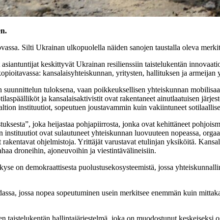
en.
assa. Silti Ukrainan ulkopuolella näiden sanojen taustalla oleva merki
siantuntijat keskittyvät Ukrainan resilienssiin taistelukentän innovaat
kopioitavassa: kansalaisyhteiskunnan, yritysten, hallituksen ja armeija
n suunnittelun tuloksena, vaan poikkeuksellisen yhteiskunnan mobilisaat
otilaspäälliköt ja kansalaisaktivistit ovat rakentaneet ainutlaatuisen järj
ion instituutiot, sopeutuen joustavammin kuin vakiintuneet sotilaalliset
stuksesta”, joka heijastaa pohjapiirrosta, jonka ovat kehittäneet pohjois
on instituutiot ovat sulautuneet yhteiskunnan luovuuteen nopeassa, orgaani
akentavat ohjelmistoja. Yrittäjät varustavat etulinjan yksiköitä. Kansal
ahaa droneihin, ajoneuvoihin ja viestintävälineisiin.
n kyse on demokraattisesta puolustusekosysteemistä, jossa yhteiskunnall
odassa, jossa nopea sopeutuminen usein merkitsee enemmän kuin mittaka
nen taistelukentän hallintajärjestelmä, joka on muodostunut keskeiseksi o