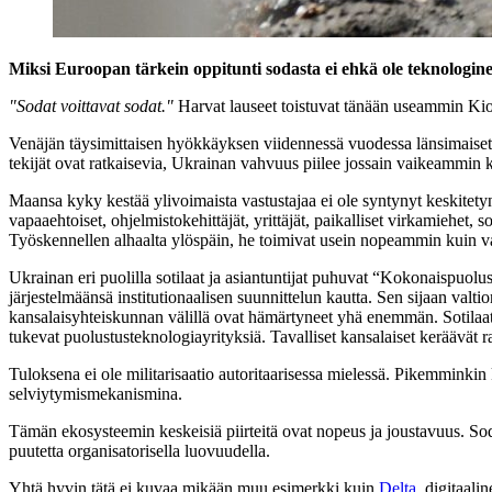
Miksi Euroopan tärkein oppitunti sodasta ei ehkä ole teknologin
"Sodat voittavat sodat."
Harvat lauseet toistuvat tänään useammin Kiov
Venäjän täysimittaisen hyökkäyksen viidennessä vuodessa länsimaiset a
tekijät ovat ratkaisevia, Ukrainan vahvuus piilee jossain vaikeammin 
Maansa kyky kestää ylivoimaista vastustajaa ei ole syntynyt keskitety
vapaaehtoiset, ohjelmistokehittäjät, yrittäjät, paikalliset virkamiehet, s
Työskennellen alhaalta ylöspäin, he toimivat usein nopeammin kuin valt
Ukrainan eri puolilla sotilaat ja asiantuntijat puhuvat “Kokonaispuolu
järjestelmäänsä institutionaalisen suunnittelun kautta. Sen sijaan valti
kansalaisyhteiskunnan välillä ovat hämärtyneet yhä enemmän. Sotilaat r
tukevat puolustusteknologiayrityksiä. Tavalliset kansalaiset keräävät r
Tuloksena ei ole militarisaatio autoritaarisessa mielessä. Pikemminki
selviytymismekanismina.
Tämän ekosysteemin keskeisiä piirteitä ovat nopeus ja joustavuus. S
puutetta organisatorisella luovuudella.
Yhtä hyvin tätä ei kuvaa mikään muu esimerkki kuin
Delta
, digitaali