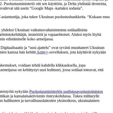
. Puolustusministeriö otti sen käyttöön, ja Delta yhdistää droneista,
uvailevat sitä usein “Google Maps -kartaksi sodasta”.
T-asiantuntija, joka tukee Ukrainan puolustushankkeita. “Kukaan muu
yhdeksi Ukrainan vaikutusvaltaisimmista sotilaallisista
elmistokehittäjät, insinöörit ja vapaaehtoiset. Aluksi myös löyhä
nnin edistämiselle koko armeijassa.
gitaalisaatio ja “uusi ajattelu” ovat syvästi muuttaneet Ukrainan
nien kanssa hän kehitti
Army+
-sovelluksen, jota käyttävät nykyään
akemukset, voidaan tehdä kahdella klikkauksella, jopa
eijassa on kehittynyt uusi kulttuuri, jossa sotilaat toteavat, että
hteistyötä nykyään
Puolustusministeriön uudistusavustustoimiston
itiikan ja kansalaisaktivismin risteyskohdassa. Tukea militarylle
n hallitusten ja turvallisuuslaitosten yksinoikeus, ukrainalainen