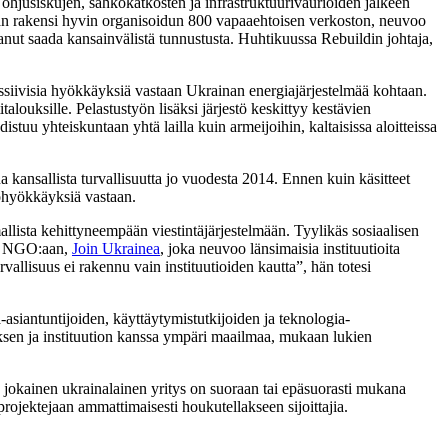
a ohjusiskujen, sähkökatkosten ja infrastruktuurivaurioiden jälkeen
hän rakensi hyvin organisoidun 800 vapaaehtoisen verkoston, neuvoo
anut saada kansainvälistä tunnustusta. Huhtikuussa Rebuildin johtaja,
ssiivisia hyökkäyksiä vastaan Ukrainan energiajärjestelmää kohtaan.
alouksille. Pelastustyön lisäksi järjestö keskittyy kestävien
stuu yhteiskuntaan yhtä lailla kuin armeijoihin, kaltaisissa aloitteissa
a kansallista turvallisuutta jo vuodesta 2014. Ennen kuin käsitteet
tiohyökkäyksiä vastaan.
lista kehittyneempään viestintäjärjestelmään. Tyylikäs sosiaalisen
aa NGO:aan,
Join Ukrainea
, joka neuvoo länsimaisia instituutioita
allisuus ei rakennu vain instituutioiden kautta”, hän totesi
a-asiantuntijoiden, käyttäytymistutkijoiden ja teknologia-
uksen ja instituution kanssa ympäri maailmaa, mukaan lukien
s jokainen ukrainalainen yritys on suoraan tai epäsuorasti mukana
rojektejaan ammattimaisesti houkutellakseen sijoittajia.