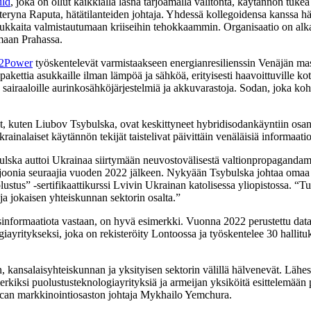
ild
, joka on ollut kaikkialla läsnä tarjoamalla välitöntä, käytännön tuke
teryna Raputa, hätätilanteiden johtaja. Yhdessä kollegoidensa kanssa 
a asukkaita valmistautumaan kriiseihin tehokkaammin. Organisaatio on alk
maan Prahassa.
e2Power
työskentelevät varmistaakseen energianresilienssin Venäjän ma
ettia asukkaille ilman lämpöä ja sähköä, erityisesti haavoittuville kotit
 sairaaloille aurinkosähköjärjestelmiä ja akkuvarastoja. Sodan, joka kohdi
jat, kuten Liubov Tsybulska, ovat keskittyneet hybridisodankäyntiin osan
rainalaiset käytännön tekijät taistelivat päivittäin venäläisiä informaa
lska auttoi Ukrainaa siirtymään neuvostovälisestä valtionpropagandamal
 miljoonia seuraajia vuoden 2022 jälkeen. Nykyään Tsybulska johtaa om
us” -sertifikaattikurssi Lvivin Ukrainan katolisessa yliopistossa. “Turv
ja jokaisen yhteiskunnan sektorin osalta.”
n disinformaatiota vastaan, on hyvä esimerkki. Vuonna 2022 perustettu dat
iayritykseksi, joka on rekisteröity Lontoossa ja työskentelee 30 hallit
, kansalaisyhteiskunnan ja yksityisen sektorin välillä hälvenevät. Lähe
erkiksi puolustusteknologiayrityksiä ja armeijan yksiköitä esittelemään p
ican markkinointiosaston johtaja Mykhailo Yemchura.