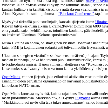
Yhteiskunnan dynamiikka alkaa organisaatioista kuten
Brave to Rebu
vuodesta 2022. “Missä valtio ei pysty, me astumme sisään”, sanoo Ka
kuntien hallintoja ja kehittää käsikirjoja auttaakseen viranomaisia j
Alona Krytsuk, kutsuttiin puhumaan
“Blackout Conference”
-tapahtu
Myös yhtä tärkeällä puolustuslinjalla, kansalaisjärjestöt kuten
Ukrain
Kiovan talviekäskriisin aikana Ukraine2Power toimitti noin 6000 hätäpak
energiaratkaisujen kehittämiseen, toimittaen kouluille, päiväkodeille ja
on keskeistä Ukrainan “Kokonaispuolustuksessa”.
Missä Ukraina on edellä, on strateginen viestintä. Johtavat asiantunti
kuten FIMI ja kognitiivinen sodankäynti tulivat muotiin Brysselissä, uk
Ukrainan strategisen viestintäkeskuksen ensimmäisenä johtajana Tsybu
median kampanja, jonka hän toteutti puolustusministeriölle, keräsi
hybridisodankäynnissä. Hänen viimeisin aloitteensa on “Kokonaispuolust
lanseerauksessa, “vaan yhteisen vastuun kautta yksilöiden, yhteisöjen 
OpenMinds
, entinen järjestö, joka erikoistui aktiivisiin vastatoimii
asiantuntijoiden perustama organisaatio on kasvanut puolustusteknolog
kahdeksan NATO-maan.
OpenMinds korostaa myös sitä, kuinka rajat kansallisen turvallisuuden
maan puolustuksessa. Markkinointi- ja IT-yritys
Figmatica
auttaa esim
“Markkinointi voi myös olla tapa tukea armeuttamme”, sanoo Figmat