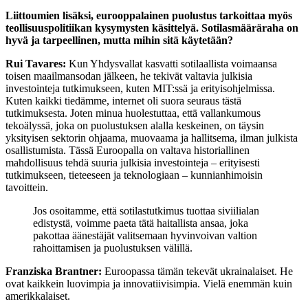
Liittoumien lisäksi, eurooppalainen puolustus tarkoittaa myös
teollisuuspolitiikan kysymysten käsittelyä. Sotilasmääräraha on
hyvä ja tarpeellinen, mutta mihin sitä käytetään?
Rui Tavares:
Kun Yhdysvallat kasvatti sotilaallista voimaansa
toisen maailmansodan jälkeen, he tekivät valtavia julkisia
investointeja tutkimukseen, kuten MIT:ssä ja erityisohjelmissa.
Kuten kaikki tiedämme, internet oli suora seuraus tästä
tutkimuksesta. Joten minua huolestuttaa, että vallankumous
tekoälyssä, joka on puolustuksen alalla keskeinen, on täysin
yksityisen sektorin ohjaama, muovaama ja hallitsema, ilman julkista
osallistumista. Tässä Euroopalla on valtava historiallinen
mahdollisuus tehdä suuria julkisia investointeja – erityisesti
tutkimukseen, tieteeseen ja teknologiaan – kunnianhimoisin
tavoittein.
Jos osoitamme, että sotilastutkimus tuottaa siviilialan
edistystä, voimme paeta tätä haitallista ansaa, joka
pakottaa äänestäjät valitsemaan hyvinvoivan valtion
rahoittamisen ja puolustuksen välillä.
Franziska Brantner:
Euroopassa tämän tekevät ukrainalaiset. He
ovat kaikkein luovimpia ja innovatiivisimpia. Vielä enemmän kuin
amerikkalaiset.