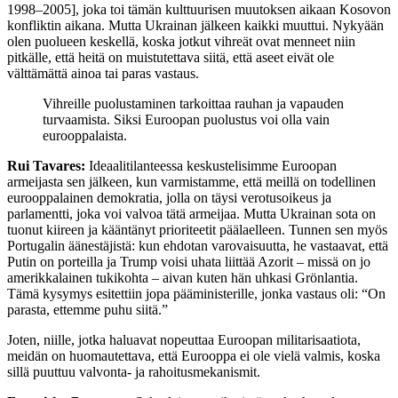
1998–2005], joka toi tämän kulttuurisen muutoksen aikaan Kosovon
konfliktin aikana. Mutta Ukrainan jälkeen kaikki muuttui. Nykyään
olen puolueen keskellä, koska jotkut vihreät ovat menneet niin
pitkälle, että heitä on muistutettava siitä, että aseet eivät ole
välttämättä ainoa tai paras vastaus.
Vihreille puolustaminen tarkoittaa rauhan ja vapauden
turvaamista. Siksi Euroopan puolustus voi olla vain
eurooppalaista.
Rui Tavares:
Ideaalitilanteessa keskustelisimme Euroopan
armeijasta sen jälkeen, kun varmistamme, että meillä on todellinen
eurooppalainen demokratia, jolla on täysi verotusoikeus ja
parlamentti, joka voi valvoa tätä armeijaa. Mutta Ukrainan sota on
tuonut kiireen ja kääntänyt prioriteetit päälaelleen. Tunnen sen myös
Portugalin äänestäjistä: kun ehdotan varovaisuutta, he vastaavat, että
Putin on porteilla ja Trump voisi uhata liittää Azorit – missä on jo
amerikkalainen tukikohta – aivan kuten hän uhkasi Grönlantia.
Tämä kysymys esitettiin jopa pääministerille, jonka vastaus oli: “On
parasta, ettemme puhu siitä.”
Joten, niille, jotka haluavat nopeuttaa Euroopan militarisaatiota,
meidän on huomautettava, että Eurooppa ei ole vielä valmis, koska
sillä puuttuu valvonta- ja rahoitusmekanismit.