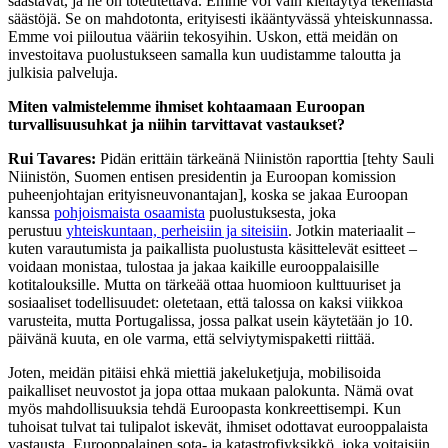
säästävät, ja ne on toteutettava. Emme voi vain kieltäytyä tekemästä
säästöjä. Se on mahdotonta, erityisesti ikääntyvässä yhteiskunnassa.
Emme voi piiloutua vääriin tekosyihin. Uskon, että meidän on
investoitava puolustukseen samalla kun uudistamme taloutta ja
julkisia palveluja.
Miten valmistelemme ihmiset kohtaamaan Euroopan
turvallisuusuhkat ja niihin tarvittavat vastaukset?
Rui Tavares:
Pidän erittäin tärkeänä Niinistön raporttia [tehty Sauli
Niinistön, Suomen entisen presidentin ja Euroopan komission
puheenjohtajan erityisneuvonantajan], koska se jakaa Euroopan
kanssa
pohjoismaista osaamista
puolustuksesta, joka
perustuu
yhteiskuntaan, perheisiin ja siteisiin
. Jotkin materiaalit –
kuten varautumista ja paikallista puolustusta käsittelevät esitteet –
voidaan monistaa, tulostaa ja jakaa kaikille eurooppalaisille
kotitalouksille. Mutta on tärkeää ottaa huomioon kulttuuriset ja
sosiaaliset todellisuudet: oletetaan, että talossa on kaksi viikkoa
varusteita, mutta Portugalissa, jossa palkat usein käytetään jo 10.
päivänä kuuta, en ole varma, että selviytymispaketti riittää.
Joten, meidän pitäisi ehkä miettiä jakeluketjuja, mobilisoida
paikalliset neuvostot ja jopa ottaa mukaan palokunta. Nämä ovat
myös mahdollisuuksia tehdä Euroopasta konkreettisempi. Kun
tuhoisat tulvat tai tulipalot iskevät, ihmiset odottavat eurooppalaista
vastausta. Eurooppalainen sota- ja katastrofiyksikkö, joka voitaisiin