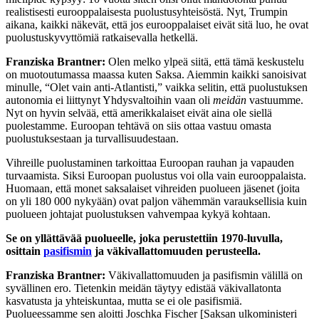
realistisesti eurooppalaisesta puolustusyhteisöstä. Nyt, Trumpin
aikana, kaikki näkevät, että jos eurooppalaiset eivät sitä luo, he ovat
puolustuskyvyttömiä ratkaisevalla hetkellä.
Franziska Brantner:
Olen melko ylpeä siitä, että tämä keskustelu
on muotoutumassa maassa kuten Saksa. Aiemmin kaikki sanoisivat
minulle, “Olet vain anti-Atlantisti,” vaikka selitin, että puolustuksen
autonomia ei liittynyt Yhdysvaltoihin vaan oli
meidän
vastuumme.
Nyt on hyvin selvää, että amerikkalaiset eivät aina ole siellä
puolestamme. Euroopan tehtävä on siis ottaa vastuu omasta
puolustuksestaan ja turvallisuudestaan.
Vihreille puolustaminen tarkoittaa Euroopan rauhan ja vapauden
turvaamista. Siksi Euroopan puolustus voi olla vain eurooppalaista.
Huomaan, että monet saksalaiset vihreiden puolueen jäsenet (joita
on yli 180 000 nykyään) ovat paljon vähemmän varauksellisia kuin
puolueen johtajat puolustuksen vahvempaa kykyä kohtaan.
Se on yllättävää puolueelle, joka perustettiin 1970-luvulla,
osittain
pasifismin
ja väkivallattomuuden perusteella.
Franziska Brantner:
Väkivallattomuuden ja pasifismin välillä on
syvällinen ero. Tietenkin meidän täytyy edistää väkivallatonta
kasvatusta ja yhteiskuntaa, mutta se ei ole pasifismiä.
Puolueessamme sen aloitti Joschka Fischer [Saksan ulkoministeri