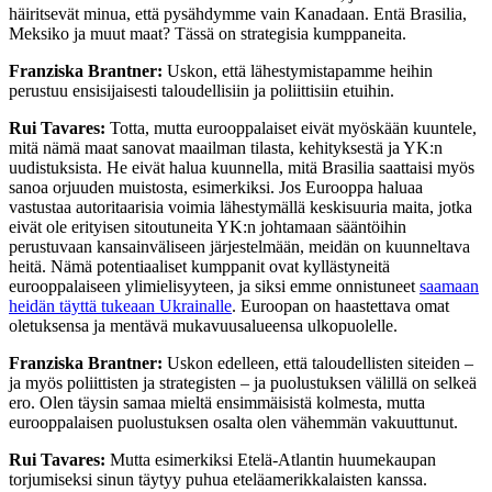
häiritsevät minua, että pysähdymme vain Kanadaan. Entä Brasilia,
Meksiko ja muut maat? Tässä on strategisia kumppaneita.
Franziska Brantner:
Uskon, että lähestymistapamme heihin
perustuu ensisijaisesti taloudellisiin ja poliittisiin etuihin.
Rui Tavares:
Totta, mutta eurooppalaiset eivät myöskään kuuntele,
mitä nämä maat sanovat maailman tilasta, kehityksestä ja YK:n
uudistuksista. He eivät halua kuunnella, mitä Brasilia saattaisi myös
sanoa orjuuden muistosta, esimerkiksi. Jos Eurooppa haluaa
vastustaa autoritaarisia voimia lähestymällä keskisuuria maita, jotka
eivät ole erityisen sitoutuneita YK:n johtamaan sääntöihin
perustuvaan kansainväliseen järjestelmään, meidän on kuunneltava
heitä. Nämä potentiaaliset kumppanit ovat kyllästyneitä
eurooppalaiseen ylimielisyyteen, ja siksi emme onnistuneet
saamaan
heidän täyttä tukeaan Ukrainalle
. Euroopan on haastettava omat
oletuksensa ja mentävä mukavuusalueensa ulkopuolelle.
Franziska Brantner:
Uskon edelleen, että taloudellisten siteiden –
ja myös poliittisten ja strategisten – ja puolustuksen välillä on selkeä
ero. Olen täysin samaa mieltä ensimmäisistä kolmesta, mutta
eurooppalaisen puolustuksen osalta olen vähemmän vakuuttunut.
Rui Tavares:
Mutta esimerkiksi Etelä-Atlantin huumekaupan
torjumiseksi sinun täytyy puhua eteläamerikkalaisten kanssa.