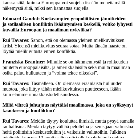
kanssa siitä, kuinka Eurooppa voi suojella itseään menettämättä
näkemystä siitä, miksi sen kannattaa suojella.
Edouard Gaudot: Korkeampien geopoliittisten jännitteiden
ja sotilaallisen konfliktin lisääntymisen keskellä, voitko lyhyesti
kuvailla Euroopan ja maailman nykytilaa?
Rui Tavares
: Sanon, että on olemassa yleinen mielikuvituksen
kriisi. Yleensä mielikuvitus seuraa sotaa. Mutta tänään haaste on
löytää mielikuvitusta ennen konfliktia.
Franziska Brantner:
Minulle se on hämmennystä ja rohkeuden
puutetta eurooppalaisilta, ja amerikkalaisilta sekä muilta maailman
osilta paluu hulluuteen ja “voima tekee oikeaksi”.
Rui Tavares:
Täsmälleen. On olemassa eräänlaista hulluuden
muotoa, joka liittyy tähän mielikuvituksen puutteeseen, ikään
kuin elämme rinnakkaistodellisuudessa.
Miltä vihreä johtajuus näyttäisi maailmassa, joka on syöksynyt
kaaokseen ja konfliktiin?
Rui Tavares
: Meidän täytyy kouluttaa ihmisiä, mutta pysyä samalla
rauhallisina. Meidän täytyy välttää pelottelua ja sen sijaan valmistaa
heitä poliittisiin keskusteluihin ja vaikeisiin valintoihin. Julkinen
mielipide kypsyy: 10 vuotta sitten olisi ollut mahdotonta puhua