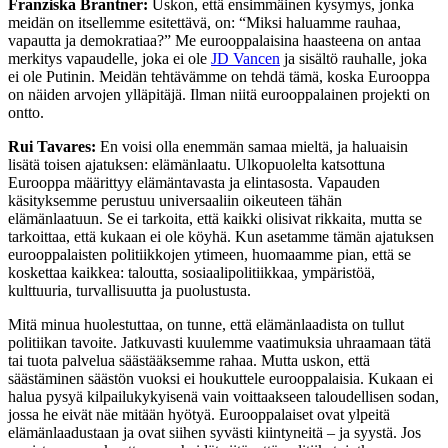
Franziska Brantner:
Uskon, että ensimmäinen kysymys, jonka
meidän on itsellemme esitettävä, on: “Miksi haluamme rauhaa,
vapautta ja demokratiaa?” Me eurooppalaisina haasteena on antaa
merkitys vapaudelle, joka ei ole
JD Vancen
ja sisältö rauhalle, joka
ei ole Putinin. Meidän tehtävämme on tehdä tämä, koska Eurooppa
on näiden arvojen ylläpitäjä. Ilman niitä eurooppalainen projekti on
ontto.
Rui Tavares:
En voisi olla enemmän samaa mieltä, ja haluaisin
lisätä toisen ajatuksen: elämänlaatu. Ulkopuolelta katsottuna
Eurooppa määrittyy elämäntavasta ja elintasosta. Vapauden
käsityksemme perustuu universaaliin oikeuteen tähän
elämänlaatuun. Se ei tarkoita, että kaikki olisivat rikkaita, mutta se
tarkoittaa, että kukaan ei ole köyhä. Kun asetamme tämän ajatuksen
eurooppalaisten politiikkojen ytimeen, huomaamme pian, että se
koskettaa kaikkea: taloutta, sosiaalipolitiikkaa, ympäristöä,
kulttuuria, turvallisuutta ja puolustusta.
Mitä minua huolestuttaa, on tunne, että elämänlaadista on tullut
politiikan tavoite. Jatkuvasti kuulemme vaatimuksia uhraamaan tätä
tai tuota palvelua säästääksemme rahaa. Mutta uskon, että
säästäminen säästön vuoksi ei houkuttele eurooppalaisia. Kukaan ei
halua pysyä kilpailukykyisenä vain voittaakseen taloudellisen sodan,
jossa he eivät näe mitään hyötyä. Eurooppalaiset ovat ylpeitä
elämänlaadustaan ja ovat siihen syvästi kiintyneitä – ja syystä. Jos