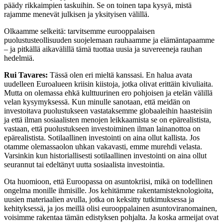
päädy rikkaimpien taskuihin. Se on toinen tapa kysyä, mistä
rajamme menevät julkisen ja yksityisen välillä.
Olkaamme selkeitä: tarvitsemme eurooppalaisen
puolustusteollisuuden suojelemaan rauhaamme ja elämäntapaamme
– ja pitkällä aikavälillä tämä tuottaa uusia ja suvereeneja rauhan
hedelmiä.
Rui Tavares:
Tässä olen eri mieltä kanssasi. En halua avata
uudelleen Euroalueen kriisin kiistoja, jotka olivat erittäin kivuliaita.
Mutta on olemassa ehkä kulttuurinen ero pohjoisen ja etelän välillä
velan kysymyksessä. Kun minulle sanotaan, että meidän on
investoitava puolustukseen vastataksemme globaaleihin haasteisiin
ja että ilman sosiaalisten menojen leikkaamista se on epärealistista,
vastaan, että puolustukseen investoiminen ilman lainanottoa on
epärealistista. Sotilaallinen investointi on aina ollut kallista. Jos
otamme olemassaolon uhkan vakavasti, emme murehdi velasta.
Varsinkin kun historiallisesti sotilaallinen investointi on aina ollut
seurannut tai edeltänyt uutta sosiaalista investointia.
Ota huomioon, että Euroopassa on asuntokriisi, mikä on todellinen
ongelma monille ihmisille. Jos kehitämme rakentamisteknologioita,
uusien materiaalien avulla, jotka on keksitty tutkimuksessa ja
kehityksessä, ja jos meillä olisi eurooppalainen asuntoviranomainen,
voisimme rakentaa tämän edistyksen pohjalta. Ja koska armeijat ovat