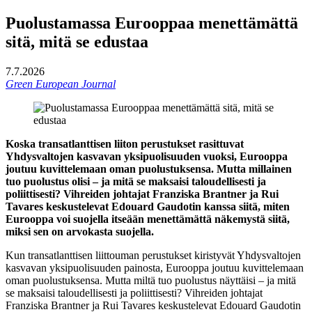
Puolustamassa Eurooppaa menettämättä
sitä, mitä se edustaa
7.7.2026
Green European Journal
Koska transatlanttisen liiton perustukset rasittuvat
Yhdysvaltojen kasvavan yksipuolisuuden vuoksi, Eurooppa
joutuu kuvittelemaan oman puolustuksensa. Mutta millainen
tuo puolustus olisi – ja mitä se maksaisi taloudellisesti ja
poliittisesti? Vihreiden johtajat Franziska Brantner ja Rui
Tavares keskustelevat Edouard Gaudotin kanssa siitä, miten
Eurooppa voi suojella itseään menettämättä näkemystä siitä,
miksi sen on arvokasta suojella.
Kun transatlanttisen liittouman perustukset kiristyvät Yhdysvaltojen
kasvavan yksipuolisuuden painosta, Eurooppa joutuu kuvittelemaan
oman puolustuksensa. Mutta miltä tuo puolustus näyttäisi – ja mitä
se maksaisi taloudellisesti ja poliittisesti? Vihreiden johtajat
Franziska Brantner ja Rui Tavares keskustelevat Edouard Gaudotin