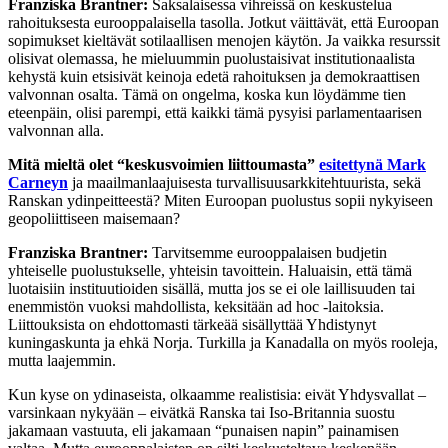
Franziska Brantner:
Saksalaisessa vihreissä on keskustelua
rahoituksesta eurooppalaisella tasolla. Jotkut väittävät, että Euroopan
sopimukset kieltävät sotilaallisen menojen käytön. Ja vaikka resurssit
olisivat olemassa, he mieluummin puolustaisivat institutionaalista
kehystä kuin etsisivät keinoja edetä rahoituksen ja demokraattisen
valvonnan osalta. Tämä on ongelma, koska kun löydämme tien
eteenpäin, olisi parempi, että kaikki tämä pysyisi parlamentaarisen
valvonnan alla.
Mitä mieltä olet “keskusvoimien liittoumasta”
esitettynä Mark
Carneyn
ja maailmanlaajuisesta turvallisuusarkkitehtuurista, sekä
Ranskan ydinpeitteestä? Miten Euroopan puolustus sopii nykyiseen
geopoliittiseen maisemaan?
Franziska Brantner:
Tarvitsemme eurooppalaisen budjetin
yhteiselle puolustukselle, yhteisin tavoittein. Haluaisin, että tämä
luotaisiin instituutioiden sisällä, mutta jos se ei ole laillisuuden tai
enemmistön vuoksi mahdollista, keksitään ad hoc -laitoksia.
Liittouksista on ehdottomasti tärkeää sisällyttää Yhdistynyt
kuningaskunta ja ehkä Norja. Turkilla ja Kanadalla on myös rooleja,
mutta laajemmin.
Kun kyse on ydinaseista, olkaamme realistisia: eivät Yhdysvallat –
varsinkaan nykyään – eivätkä Ranska tai Iso-Britannia suostu
jakamaan vastuuta, eli jakamaan “punaisen napin” painamisen