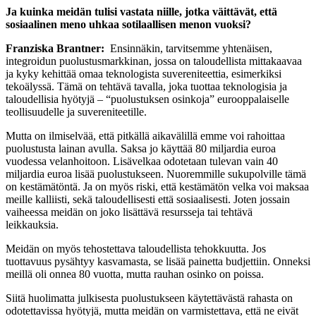
Ja kuinka meidän tulisi vastata niille, jotka väittävät, että
sosiaalinen meno uhkaa sotilaallisen menon vuoksi?
Franziska Brantner:
Ensinnäkin, tarvitsemme yhtenäisen,
integroidun puolustusmarkkinan, jossa on taloudellista mittakaavaa
ja kyky kehittää omaa teknologista suvereniteettia, esimerkiksi
tekoälyssä. Tämä on tehtävä tavalla, joka tuottaa teknologisia ja
taloudellisia hyötyjä – “puolustuksen osinkoja” eurooppalaiselle
teollisuudelle ja suvereniteetille.
Mutta on ilmiselvää, että pitkällä aikavälillä emme voi rahoittaa
puolustusta lainan avulla. Saksa jo käyttää 80 miljardia euroa
vuodessa velanhoitoon. Lisävelkaa odotetaan tulevan vain 40
miljardia euroa lisää puolustukseen. Nuoremmille sukupolville tämä
on kestämätöntä. Ja on myös riski, että kestämätön velka voi maksaa
meille kalliisti, sekä taloudellisesti että sosiaalisesti. Joten jossain
vaiheessa meidän on joko lisättävä resursseja tai tehtävä
leikkauksia.
Meidän on myös tehostettava taloudellista tehokkuutta. Jos
tuottavuus pysähtyy kasvamasta, se lisää painetta budjettiin. Onneksi
meillä oli onnea 80 vuotta, mutta rauhan osinko on poissa.
Siitä huolimatta julkisesta puolustukseen käytettävästä rahasta on
odotettavissa hyötyjä, mutta meidän on varmistettava, että ne eivät