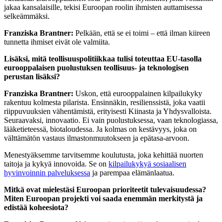
jakaa kansalaisille, tekisi Euroopan roolin ihmisten auttamisessa
selkeämmäksi.
Franziska Brantner:
Pelkään, että se ei toimi – että ilman kiireen
tunnetta ihmiset eivät ole valmiita.
Lisäksi, mitä teollisuuspolitiikkaa tulisi toteuttaa EU-tasolla
eurooppalaisen puolustuksen teollisuus- ja teknologisen
perustan lisäksi?
Franziska Brantner:
Uskon, että eurooppalainen kilpailukyky
rakentuu kolmesta pilarista. Ensinnäkin, resilienssistä, joka vaatii
riippuvuuksien vähentämistä, erityisesti Kiinasta ja Yhdysvalloista.
Seuraavaksi, innovaatio. Ei vain puolustuksessa, vaan teknologiassa,
lääketieteessä, biotaloudessa. Ja kolmas on kestävyys, joka on
välttämätön vastaus ilmastonmuutokseen ja epätasa-arvoon.
Menestyäksemme tarvitsemme koulutusta, joka kehittää nuorten
taitoja ja kykyä innovoida. Se on
kilpailukykyä sosiaalisen
hyvinvoinnin palveluksessa
ja parempaa elämänlaatua.
Mitkä ovat mielestäsi Euroopan prioriteetit tulevaisuudessa?
Miten Euroopan projekti voi saada enemmän merkitystä ja
edistää koheesiota?