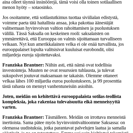
aina olleet täynnä insinöörejä, tämä voisi olla toinen sotilaallisen
menon hyöty – sotaosinko.
Jos osoitamme, että sotilastutkimus tuottaa siviilialan edistystä,
voimme paeta tätä haitallista ansaa, joka pakottaa äänestäjät
valitsemaan hyvinvoivan valtion rahoittamisen ja puolustuksen
välillä. Tässä Saksalla on keskeinen rooli: saksalaisten on
ymmärrettävä, että Eurooppa on valmis sijoittamaan turvalliseen
velkaan. Nyt kun amerikkalainen velka ei ole enää turvallista, jos
eurooppalaiset lopulta valitsisivat kuuluisat eurobondit, olisi
miljardeja euroja sijoitettavaksi.
Franziska Brantner:
Niihin asti, että nämä ovat todellisia
investointeja. Muuten ne ovat resurssien tuhlausta, ja tulevat
sukupolvet joutuvat maksamaan ne takaisin. Olemme ottaneet
velkaa lähes 100 miljardia euroa puolustukseen, ja 99 prosenttia
tästä rahasta on mennyt vanhentuneisiin asioihin.
Joten, meidän on kehitettävä eurooppalaista sotilas-teollista
kompleksia, joka rakentaa tulevaisuutta eikä menneisyyttä
varten.
Franziska Brantner:
Täsmälleen. Meidän on irrottava menneistä
inertioista. Sama pätee myös hyvinvointivaltioomme Saksassa: on
olemassa uudistuksia, jotka parantavat palvelujen laatua ja samalla