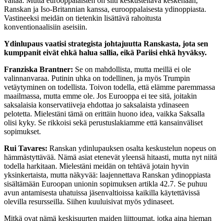
valtaa. Mutta eurooppalaisten on silti keskusteltava keskenään,
Ranskan ja Iso-Britannian kanssa, eurooppalaisesta ydinoppiasta.
Vastineeksi meidän on tietenkin lisättävä rahoitusta
konventionaalisiin aseisiin.
Ydinlupaus vaatisi strategista johtajuutta Ranskasta, jota sen
kumppanit eivät ehkä halua sallia, eikä Pariisi ehkä hyväksy.
Franziska Brantner:
Se on mahdollista, mutta meillä ei ole
valinnanvaraa. Putinin uhka on todellinen, ja myös Trumpin
vetäytyminen on todellista. Toivon todella, että elämme paremmassa
maailmassa, mutta emme ole. Jos Eurooppa ei tee sitä, joitakin
saksalaisia konservatiiveja ehdottaa jo saksalaista ydinaseen
pelotetta. Mielestäni tämä on erittäin huono idea, vaikka Saksalla
olisi kyky. Se rikkoisi sekä perustuslakiamme että kansainväliset
sopimukset.
Rui Tavares:
Ranskan ydinlupauksen osalta keskustelun nopeus on
hämmästyttävää. Nämä asiat etenevät yleensä hitaasti, mutta nyt niitä
todella harkitaan. Mielestäni meidän on tehtävä jotain hyvin
yksinkertaista, mutta näkyvää: laajennettava Ranskan ydinoppiasta
sisältämään Euroopan unionin sopimuksen artikla 42.7. Se puhuu
avun antamisesta uhatuissa jäsenvaltioissa kaikilla käytettävissä
olevilla resursseilla. Siihen kuuluisivat myös ydinaseet.
Mitkä ovat nämä keskisuurten maiden liittoumat, jotka aina hieman