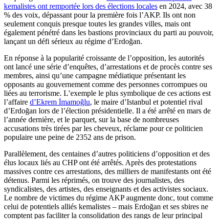
kemalistes ont remportée lors des élections locales
en 2024, avec 38
% des voix, dépassant pour la première fois l’AKP. Ils ont non
seulement conquis presque toutes les grandes villes, mais ont
également pénétré dans les bastions provinciaux du parti au pouvoir,
lançant un défi sérieux au régime d’Erdoğan.
En réponse à la popularité croissante de l’opposition, les autorités
ont lancé une série d’enquêtes, d’arrestations et de procès contre ses
membres, ainsi qu’une campagne médiatique présentant les
opposants au gouvernement comme des personnes corrompues ou
liées au terrorisme. L’exemple le plus symbolique de ces actions est
l’affaire
d’Ekrem İmamoğlu
, le maire d’Istanbul et potentiel rival
d’Erdoğan lors de l’élection présidentielle. Il a été arrêté en mars de
l’année dernière, et le parquet, sur la base de nombreuses
accusations très tirées par les cheveux, réclame pour ce politicien
populaire une peine de 2352 ans de prison.
Parallèlement, des centaines d’autres politiciens d’opposition et des
élus locaux liés au CHP ont été arrêtés. Après des protestations
massives contre ces arrestations, des milliers de manifestants ont été
détenus. Parmi les réprimés, on trouve des journalistes, des
syndicalistes, des artistes, des enseignants et des activistes sociaux.
Le nombre de victimes du régime AKP augmente donc, tout comme
celui de potentiels alliés kemalistes – mais Erdoğan et ses sbires ne
comptent pas faciliter la consolidation des rangs de leur principal