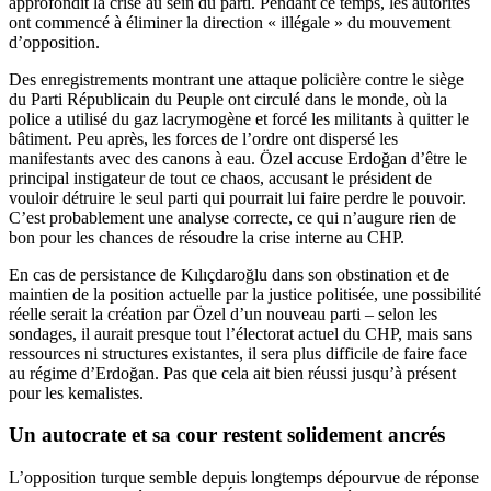
approfondit la crise au sein du parti. Pendant ce temps, les autorités
ont commencé à éliminer la direction « illégale » du mouvement
d’opposition.
Des enregistrements montrant une attaque policière contre le siège
du Parti Républicain du Peuple ont circulé dans le monde, où la
police a utilisé du gaz lacrymogène et forcé les militants à quitter le
bâtiment. Peu après, les forces de l’ordre ont dispersé les
manifestants avec des canons à eau. Özel accuse Erdoğan d’être le
principal instigateur de tout ce chaos, accusant le président de
vouloir détruire le seul parti qui pourrait lui faire perdre le pouvoir.
C’est probablement une analyse correcte, ce qui n’augure rien de
bon pour les chances de résoudre la crise interne au CHP.
En cas de persistance de Kılıçdaroğlu dans son obstination et de
maintien de la position actuelle par la justice politisée, une possibilité
réelle serait la création par Özel d’un nouveau parti – selon les
sondages, il aurait presque tout l’électorat actuel du CHP, mais sans
ressources ni structures existantes, il sera plus difficile de faire face
au régime d’Erdoğan. Pas que cela ait bien réussi jusqu’à présent
pour les kemalistes.
Un autocrate et sa cour restent solidement ancrés
L’opposition turque semble depuis longtemps dépourvue de réponse