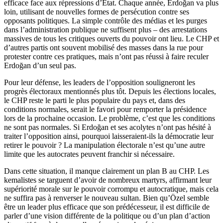
efficace face aux répressions d’État. Chaque année, Erdoğan va plus
loin, utilisant de nouvelles formes de persécution contre ses
opposants politiques. La simple contrôle des médias et les purges
dans l’administration publique ne suffisent plus – des arrestations
massives de tous les critiques ouverts du pouvoir ont lieu. Le CHP et
d’autres partis ont souvent mobilisé des masses dans la rue pour
protester contre ces pratiques, mais n’ont pas réussi à faire reculer
Erdoğan d’un seul pas.
Pour leur défense, les leaders de l’opposition souligneront les
progrès électoraux mentionnés plus tôt. Depuis les élections locales,
le CHP reste le parti le plus populaire du pays et, dans des
conditions normales, serait le favori pour remporter la présidence
lors de la prochaine occasion. Le problème, c’est que les conditions
ne sont pas normales. Si Erdoğan et ses acolytes n’ont pas hésité à
traiter l’opposition ainsi, pourquoi laisseraient-ils la démocratie leur
retirer le pouvoir ? La manipulation électorale n’est qu’une autre
limite que les autocrates peuvent franchir si nécessaire.
Dans cette situation, il manque clairement un plan B au CHP. Les
kemalistes se targuent d’avoir de nombreux martyrs, affirmant leur
supériorité morale sur le pouvoir corrompu et autocratique, mais cela
ne suffira pas à renverser le nouveau sultan. Bien qu’Özel semble
être un leader plus efficace que son prédécesseur, il est difficile de
parler d’une vision différente de la politique ou d’un plan d’action