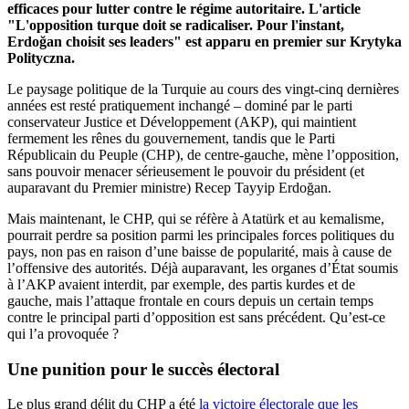
efficaces pour lutter contre le régime autoritaire. L'article
"L'opposition turque doit se radicaliser. Pour l'instant,
Erdoğan choisit ses leaders" est apparu en premier sur Krytyka
Polityczna.
Le paysage politique de la Turquie au cours des vingt-cinq dernières
années est resté pratiquement inchangé – dominé par le parti
conservateur Justice et Développement (AKP), qui maintient
fermement les rênes du gouvernement, tandis que le Parti
Républicain du Peuple (CHP), de centre-gauche, mène l’opposition,
sans pouvoir menacer sérieusement le pouvoir du président (et
auparavant du Premier ministre) Recep Tayyip Erdoğan.
Mais maintenant, le CHP, qui se réfère à Atatürk et au kemalisme,
pourrait perdre sa position parmi les principales forces politiques du
pays, non pas en raison d’une baisse de popularité, mais à cause de
l’offensive des autorités. Déjà auparavant, les organes d’État soumis
à l’AKP avaient interdit, par exemple, des partis kurdes et de
gauche, mais l’attaque frontale en cours depuis un certain temps
contre le principal parti d’opposition est sans précédent. Qu’est-ce
qui l’a provoquée ?
Une punition pour le succès électoral
Le plus grand délit du CHP a été
la victoire électorale que les