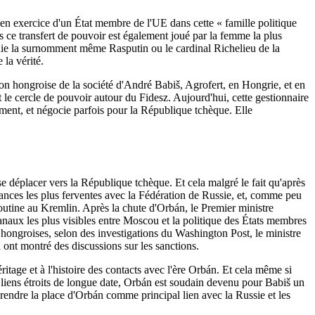
en exercice d'un État membre de l'UE dans cette « famille politique
s ce transfert de pouvoir est également joué par la femme la plus
uie la surnomment même Rasputin ou le cardinal Richelieu de la
 la vérité.
ion hongroise de la société d'André Babiš, Agrofert, en Hongrie, et en
 le cercle de pouvoir autour du Fidesz. Aujourd'hui, cette gestionnaire
ent, et négocie parfois pour la République tchèque. Elle
e déplacer vers la République tchèque. Et cela malgré le fait qu'après
iances les plus ferventes avec la Fédération de Russie, et, comme peu
Poutine au Kremlin. Après la chute d'Orbán, le Premier ministre
 canaux les plus visibles entre Moscou et la politique des États membres
 hongroises, selon des investigations du Washington Post, le ministre
 ont montré des discussions sur les sanctions.
itage et à l'histoire des contacts avec l'ère Orbán. Et cela même si
 liens étroits de longue date, Orbán est soudain devenu pour Babiš un
prendre la place d'Orbán comme principal lien avec la Russie et les