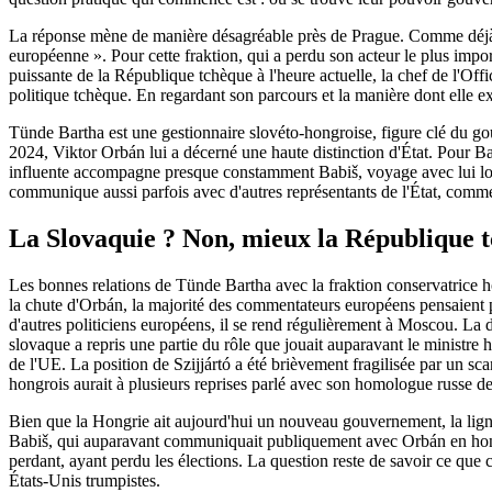
La réponse mène de manière désagréable près de Prague. Comme déjà dit
européenne ». Pour cette fraktion, qui a perdu son acteur le plus impor
puissante de la République tchèque à l'heure actuelle, la chef de l'
politique tchèque. En regardant son parcours et la manière dont elle ex
Tünde Bartha est une gestionnaire slovéto-hongroise, figure clé du gou
2024, Viktor Orbán lui a décerné une haute distinction d'État. Pour Ba
influente accompagne presque constamment Babiš, voyage avec lui lors
communique aussi parfois avec d'autres représentants de l'État, comme
La Slovaquie ? Non, mieux la République 
Les bonnes relations de Tünde Bartha avec la fraktion conservatrice ho
la chute d'Orbán, la majorité des commentateurs européens pensaient pl
d'autres politiciens européens, il se rend régulièrement à Moscou. La 
slovaque a repris une partie du rôle que jouait auparavant le ministre h
de l'UE. La position de Szijjártó a été brièvement fragilisée par un s
hongrois aurait à plusieurs reprises parlé avec son homologue russe de 
Bien que la Hongrie ait aujourd'hui un nouveau gouvernement, la ligne d
Babiš, qui auparavant communiquait publiquement avec Orbán en hongroi
perdant, ayant perdu les élections. La question reste de savoir ce que 
États-Unis trumpistes.