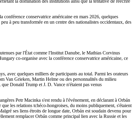
létant la domination des institutions ainsi que la tentative de réécrire
la conférence conservatrice américaine en mars 2026, quelques
t peu à peu transformée en un centre des nationalistes occidentaux, des
outenues par l'État comme l'Institut Danube, le Mathias Corvinus
gary co-organise avec la conférence conservatrice américaine, ce
pays, avec quelques milliers de participants au total. Parmi les orateurs
Tom Van Grieken, Martin Helme ou des personnalités du milieu
, que Donald Trump et J. D. Vance n'étaient pas venus
 étrangères Petr Macinka s'est rendu à l'événement, en déclarant à Orbán
 que les relations tchéco-hongroises, du moins publiquement, s'étaient
Malgré ses liens étroits de longue date, Orbán est soudain devenu pour
tuellement remplacer Orbán comme principal lien avec la Russie et les