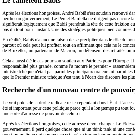
Le caméléon Babiš
Après les élections hongroises, André Babiš s'est soudain retrouvé dan
perdu son gouvernement, Le Pen et Bardella ne dirigent pas encore la Fr
signifierait logiquement que Babiš prendrait la tête de cette fraktion
pas du tout pour l'instant. Une des stratégies politiques bien connues d
En réalité, Babiš n'a aucune raison de se précipiter dans le rôle de nou
partout où cela peut lui profiter, tout en affirmant que cela ne le co
de Bruxelles, un partenaire de Macron, un défenseur des retraités ou un
Cela a aussi été le cas pour son soutien aux Patriotes pour l'Europe.
responsabilité plus grande, comme l'a montré le premier « rassemblemen
ministre tchèque n'était pas parmi les principaux orateurs ni parmi les
que le Premier ministre tchèque s'est tenu à l'écart des discours les pl
Recherche d'un nouveau centre de pouvoir, 
Le vrai poids de la droite radicale reste cependant dans l'État. L'acc
été si important pour cette politique parce qu'il a longtemps pu tout f
une sorte d'adresse de pouvoir de celui-ci.
Après les élections hongroises, cette adresse devra changer. Le Fidesz
gouvernement, il perd quelque chose que ni un think tank ni une confé
question pratique qui commence est : où se trouve leur pouvoir gouvern