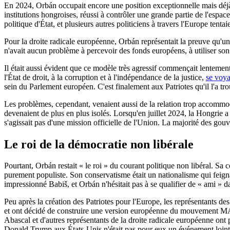
En 2024, Orbán occupait encore une position exceptionnelle mais déjà
institutions hongroises, réussi à contrôler une grande partie de l'espac
politique d'État, et plusieurs autres politiciens à travers l'Europe tentaie
Pour la droite radicale européenne, Orbán représentait la preuve qu'un
n'avait aucun problème à percevoir des fonds européens, à utiliser son 
Il était aussi évident que ce modèle très agressif commençait lentement
l'État de droit, à la corruption et à l'indépendance de la justice,
se voya
sein du Parlement européen. C'est finalement aux Patriotes qu'il l'a tro
Les problèmes, cependant, venaient aussi de la relation trop accommod
devenaient de plus en plus isolés. Lorsqu'en juillet 2024, la Hongrie 
s'agissait pas d'une mission officielle de l'Union. La majorité des g
Le roi de la démocratie non libérale
Pourtant, Orbán restait « le roi » du courant politique non libéral. Sa co
purement populiste. Son conservatisme était un nationalisme qui feignait
impressionné Babiš, et Orbán n'hésitait pas à se qualifier de « ami » d
Peu après la création des Patriotes pour l'Europe, les représentants d
et ont décidé de construire une version européenne du mouvement M
Abascal et d'autres représentants de la droite radicale européenne ont 
Donald Trump aux États-Unis n'était pas pour eux un événement lointa