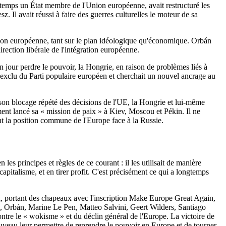
temps un État membre de l'Union européenne, avait restructuré les
. Il avait réussi à faire des guerres culturelles le moteur de sa
Union européenne, tant sur le plan idéologique qu'économique. Orbán
rection libérale de l'intégration européenne.
n jour perdre le pouvoir, la Hongrie, en raison de problèmes liés à
 exclu du Parti populaire européen et cherchait un nouvel ancrage au
 son blocage répété des décisions de l'UE, la Hongrie et lui-même
ment lancé sa « mission de paix » à Kiev, Moscou et Pékin. Il ne
ant la position commune de l'Europe face à la Russie.
 les principes et règles de ce courant : il les utilisait de manière
capitalisme, et en tirer profit. C'est précisément ce qui a longtemps
rid, portant des chapeaux avec l'inscription Make Europe Great Again,
e, Orbán, Marine Le Pen, Matteo Salvini, Geert Wilders, Santiago
ontre le « wokisme » et du déclin général de l'Europe. La victoire de
veau leur permettre de reprendre le pouvoir en Europe et de tourner