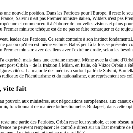
s une nouvelle position. Dans les Patriotes pour l'Europe, il reste le s
ance, Salvini n'est pas Premier ministre italien, Wilders n'est pas Prem
 européenne et commencerait à élaborer de nouvelles visions et plans pou
u Premier ministre tchèque est de ne pas se faire remarquer et de toujour
veau leader des Patriotes. Ce serait contraire à son instinct fondamental.
ncerne pas ou qu'il en est même victime. Babiš peut à la fois se présen
 Premier ministre avec des liens avec l'extrême droite, selon les besoin
 Il l'a exprimé, mais dans une certaine mesure. Même avec la chute d'Or
t post-Orbán » de la fraktion à Milan, en Italie, où Viktor Orbán a été 
 figures citées. La majorité des médias a surtout parlé de Salvini, Barde
us radicaux de l'identitarisme et du nationalisme, que représentent ses col
vite fait
ès au pouvoir, aux ministères, aux négociations européennes, aux canaux 
ournir, fonctionnant de manière bidirectionnelle. Budapest, dans cette o
 reste une partie des Patriotes, Orbán reste leur symbole, et son réseau 
rence ne peuvent remplacer : le contrôle direct sur un État membre de 
emental maintenant, et tout ce qui y est lié ?