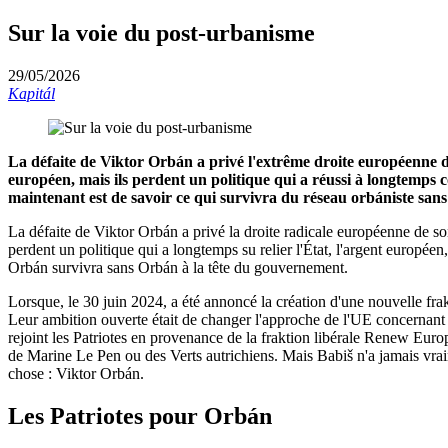
Sur la voie du post-urbanisme
29/05/2026
Kapitál
La défaite de Viktor Orbán a privé l'extrême droite européenne de
européen, mais ils perdent un politique qui a réussi à longtemps co
maintenant est de savoir ce qui survivra du réseau orbániste san
La défaite de Viktor Orbán a privé la droite radicale européenne de so
perdent un politique qui a longtemps su relier l'État, l'argent européen
Orbán survivra sans Orbán à la tête du gouvernement.
Lorsque, le 30 juin 2024, a été annoncé la création d'une nouvelle fr
Leur ambition ouverte était de changer l'approche de l'UE concernant 
rejoint les Patriotes en provenance de la fraktion libérale Renew Euro
de Marine Le Pen ou des Verts autrichiens. Mais Babiš n'a jamais vraimen
chose : Viktor Orbán.
Les Patriotes pour Orbán