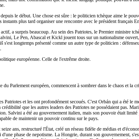
me.
epuis le début. Une chose est sûre : le politicien tchèque aime le pouvoi
es instants plus tard organiser une rencontre avec le président françai
f, a surpris beaucoup. Au sein des Patriotes, le Premier ministre tchè
alvini, Le Pen, Abascal et Kickl jouent tous sur un nationalisme ouvert, 
biš s'est longtemps présenté comme un autre type de politicien : défense
.
 politique européenne. Celle de l'extrême droite.
uente du Parlement européen, commencent à sombrer dans le chaos et la cr
Patriotes et les ont profondément secoués. C'est Orbán qui a été le mot
la crédibilité que les autres leaders des Patriotes ne possédaient pas. M
on. Salvini a été au gouvernement italien, mais son pouvoir était limité pa
ncapable de maintenir un pouvoir continu sur le pays.
 seize ans, restructuré l'État, créé un réseau fidèle de médias et d'écon
ssi d'une phase de nepotisme. La Hongrie, durant son gouvernement, s'es