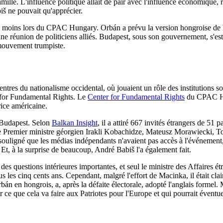
le. L'influence politique allait de pair avec l'influence économique, ref
biš ne pouvait qu'apprécier.
 au moins lors du CPAC Hungary. Orbán a prévu la version hongroise de 
une réunion de politiciens alliés. Budapest, sous son gouvernement, s'es
 mouvement trumpiste.
tres du nationalisme occidental, où jouaient un rôle des institutions s
er for Fundamental Rights. Le
Center for Fundamental Rights
du CPAC Hun
rice américaine.
Budapest. Selon
Balkan Insight
, il a attiré 667 invités étrangers de 51 
 le Premier ministre géorgien Irakli Kobachidze, Mateusz Morawiecki, 
souligné que les médias indépendants n'avaient pas accès à l'événement
t, à la surprise de beaucoup, André Babiš l'a également fait.
r des questions intérieures importantes, et seul le ministre des Affaires
es cinq cents ans. Cependant, malgré l'effort de Macinka, il était clair
 en hongrois, a, après la défaite électorale, adopté l'anglais formel. 
ir ce que cela va faire aux Patriotes pour l'Europe et qui pourrait éven