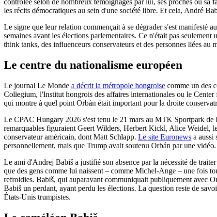
contrôlée selon de nombreux témoignages par lui, ses proches ou sa famil
les récits démocratiques au sein d'une société libre. Et cela, André Ba
Le signe que leur relation commençait à se dégrader s'est manifesté
semaines avant les élections parlementaires. Ce n'était pas seulement 
think tanks, des influenceurs conservateurs et des personnes liées au
Le centre du nationalisme européen
Le journal Le Monde
a décrit la métropole hongroise
comme un des cen
Collegium, l'Institut hongrois des affaires internationales ou le Cent
qui montre à quel point Orbán était important pour la droite conservat
Le CPAC Hungary 2026 s'est tenu le 21 mars au MTK Sportpark de 
remarquables figuraient Geert Wilders, Herbert Kickl, Alice Weidel,
conservateur américain, dont Matt Schlapp.
Le site Euronews
a aussi 
personnellement, mais que Trump avait soutenu Orbán par une vidéo. E
Le ami d'Andrej Babiš a justifié son absence par la nécessité de traite
que des gens comme lui naissent – comme Michel-Ange – une fois tous l
refroidies. Babiš, qui auparavant communiquait publiquement avec Orbán
Babiš un perdant, ayant perdu les élections. La question reste de savo
États-Unis trumpistes.