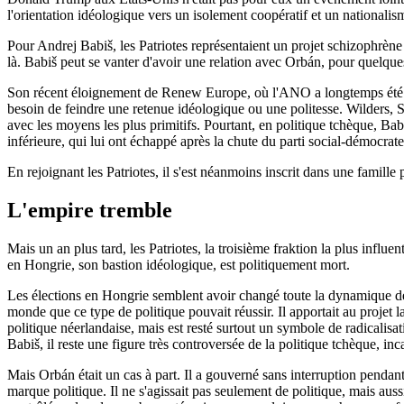
l'orientation idéologique vers un isolement coopératif et un nationalis
Pour Andrej Babiš, les Patriotes représentaient un projet schizophrène d
là. Babiš peut se vanter d'avoir une relation avec Orbán, pour quelqu
Son récent éloignement de Renew Europe, où l'ANO a longtemps été acti
besoin de feindre une retenue idéologique ou une politesse. Wilders, S
avec les moyens les plus primitifs. Pourtant, en politique tchèque, Ba
inférieure, qui lui ont échappé après la chute du parti social-démocrate
En rejoignant les Patriotes, il s'est néanmoins inscrit dans une famille
L'empire tremble
Mais un an plus tard, les Patriotes, la troisième fraktion la plus infl
en Hongrie, son bastion idéologique, est politiquement mort.
Les élections en Hongrie semblent avoir changé toute la dynamique des 
monde que ce type de politique pouvait réussir. Il apportait au projet 
politique néerlandaise, mais est resté surtout un symbole de radicalisati
Babiš, il reste une figure très controversée de la politique tchèque, i
Mais Orbán était un cas à part. Il a gouverné sans interruption pendant
marque politique. Il ne s'agissait pas seulement de politique, mais au