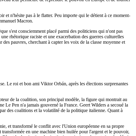
r et n'hésite pas à le flatter. Peu importe qui le détient à ce moment-
s Emmanuel Macron.
que s'est consciemment placé parmi des politiciens qui n'ont pas
une rhétorique raciste et une exacerbation des guerres culturelles
ur des pauvres, cherchant à capter les voix de la classe moyenne et
ise. Le roi et bon ami Viktor Orbán, après les élections surprenantes
eur de la coalition, son principal modèle, la figure qui montrait au
arine Le Pen n'a jamais gouverné la France. Geert Wilders a secoué la
r des coalitions et la volatilité de la politique italienne. Quant à
omie, et transformé le conflit avec l'Union européenne en sa propre
t transformée en une machine bien huilée pour l'argent et le pouvoir,