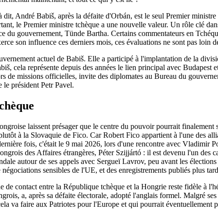
, André Babiš, après la défaite d'Orbán, est le seul Premier ministre 
tant, le Premier ministre tchèque a une nouvelle valeur. Un rôle clé dan
Office du gouvernement, Tünde Bartha. Certains commentateurs en Tchéq
erce son influence ces derniers mois, ces évaluations ne sont pas loin de
vernement actuel de Babiš. Elle a participé à l'implantation de la divis
biš, cela représente depuis des années le lien principal avec Budapest et
 de missions officielles, invite des diplomates au Bureau du gouvernem
 le président Petr Pavel.
tchèque
ngroise laissent présager que le centre du pouvoir pourrait finalement s
utôt à la Slovaquie de Fico. Car Robert Fico appartient à l'une des all
dernière fois, c'était le 9 mai 2026, lors d'une rencontre avec Vladimir 
ongrois des Affaires étrangères, Péter Szijjártó : il est devenu l'un des
candale autour de ses appels avec Sergueï Lavrov, peu avant les élections
négociations sensibles de l'UE, et des enregistrements publiés plus tard
e contact entre la République tchèque et la Hongrie reste fidèle à l'hér
s, a, après sa défaite électorale, adopté l'anglais formel. Malgré ses
cela va faire aux Patriotes pour l'Europe et qui pourrait éventuellement 