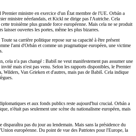
eul Premier ministre en exercice d'un État membre de l'UE. Orbán a
ier ministre néerlandais, et Kickl ne dirige pas l'Autriche. Cela
r cette troisième plus grande force européenne. Mais cela ne se produit
s laisser ouvertes les portes, même les plus bizarres.
 Toute sa carrière politique repose sur sa capacité à être présent
ter comme l'ami d'Orbán et comme un pragmatique européen, une victime
s.
bán, cela n'a pas changé : Babiš ne veut manifestement pas assumer une
invité mais n'est pas venu. Selon les rapports disponibles, le Premier
lla, Wilders, Van Grieken et d'autres, mais pas de Babiš. Cela indique
lègues.
diplomatiques et aux fonds publics reste aujourd'hui crucial. Orbán a
ptique, n'était pas seulement une scène du nationalisme européen, mais
ne disparaîtra pas du jour au lendemain. Mais sans la présidence du
l'Union européenne. Du point de vue des Patriotes pour l'Europe, la