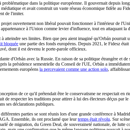
 problématique dans la politique européenne. Il gouvernait depuis long
e médiatique et avait construit un vaste réseau économique fidèle au Fidesz
nt de l'imiter.
 projet ouvertement non libéral pouvait fonctionner à l'intérieur de l'
appartenance à l'Union comme levier d'influence, tout en attaquant la di
 à atteindre ses limites. Bien que peu aient imaginé qu'Orbán pourrait u
it bloquée
une partie des fonds européens. Depuis 2021, le Fidesz était
uvé, dont il est devenu le porte-parole officieux.
ante d'Orbán avec la Russie. En raison de sa politique étrangère et de
a pris la présidence semestrielle du Conseil de l'UE, Orbán a immédiate
ouvernements européens
la percevaient comme une action solo
, affaibliss
nception de ce qu'il prétendait être le conservatisme ne respectait en rien
 de respecter les traditions pour attirer à lui des électeurs déçus par le 
ans ses déclarations publiques.
es différentes parties se sont réunis lors d'une grande conférence à Mad
AGA. Ensemble, ils ont proclamé que leur
temps était révolu
. Sur scèn
parlé de migration, du Green Deal, de souveraineté nationale, de lutte c
in, mais une confirmation que le même langage politique pouvait à nou