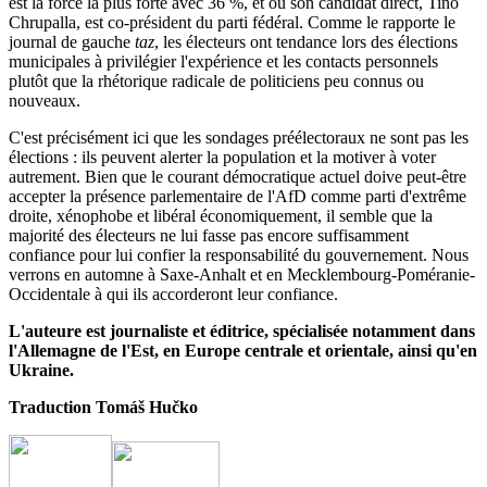
est la force la plus forte avec 36 %, et où son candidat direct, Tino
Chrupalla, est co-président du parti fédéral. Comme le rapporte le
journal de gauche
taz
, les électeurs ont tendance lors des élections
municipales à privilégier l'expérience et les contacts personnels
plutôt que la rhétorique radicale de politiciens peu connus ou
nouveaux.
C'est précisément ici que les sondages préélectoraux ne sont pas les
élections : ils peuvent alerter la population et la motiver à voter
autrement. Bien que le courant démocratique actuel doive peut-être
accepter la présence parlementaire de l'AfD comme parti d'extrême
droite, xénophobe et libéral économiquement, il semble que la
majorité des électeurs ne lui fasse pas encore suffisamment
confiance pour lui confier la responsabilité du gouvernement. Nous
verrons en automne à Saxe-Anhalt et en Mecklembourg-Poméranie-
Occidentale à qui ils accorderont leur confiance.
L'auteure est journaliste et éditrice, spécialisée notamment dans
l'Allemagne de l'Est, en Europe centrale et orientale, ainsi qu'en
Ukraine.
Traduction Tomáš Hučko