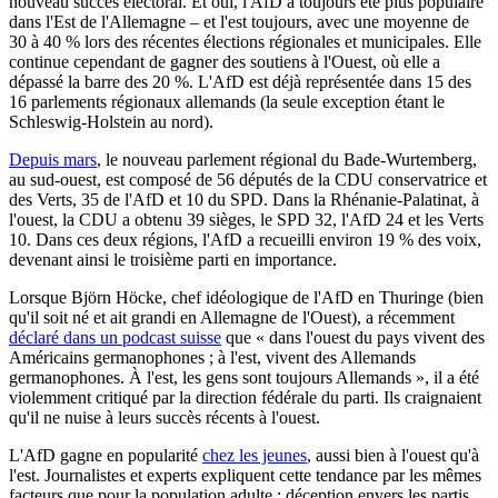
nouveau succès électoral. Et oui, l'AfD a toujours été plus populaire
dans l'Est de l'Allemagne – et l'est toujours, avec une moyenne de
30 à 40 % lors des récentes élections régionales et municipales. Elle
continue cependant de gagner des soutiens à l'Ouest, où elle a
dépassé la barre des 20 %. L'AfD est déjà représentée dans 15 des
16 parlements régionaux allemands (la seule exception étant le
Schleswig-Holstein au nord).
Depuis mars
, le nouveau parlement régional du Bade-Wurtemberg,
au sud-ouest, est composé de 56 députés de la CDU conservatrice et
des Verts, 35 de l'AfD et 10 du SPD. Dans la Rhénanie-Palatinat, à
l'ouest, la CDU a obtenu 39 sièges, le SPD 32, l'AfD 24 et les Verts
10. Dans ces deux régions, l'AfD a recueilli environ 19 % des voix,
devenant ainsi le troisième parti en importance.
Lorsque Björn Höcke, chef idéologique de l'AfD en Thuringe (bien
qu'il soit né et ait grandi en Allemagne de l'Ouest), a récemment
déclaré dans un podcast suisse
que « dans l'ouest du pays vivent des
Américains germanophones ; à l'est, vivent des Allemands
germanophones. À l'est, les gens sont toujours Allemands », il a été
violemment critiqué par la direction fédérale du parti. Ils craignaient
qu'il ne nuise à leurs succès récents à l'ouest.
L'AfD gagne en popularité
chez les jeunes
, aussi bien à l'ouest qu'à
l'est. Journalistes et experts expliquent cette tendance par les mêmes
facteurs que pour la population adulte : déception envers les partis