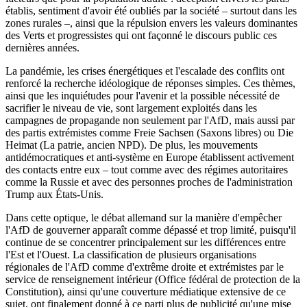
établis, sentiment d'avoir été oubliés par la société – surtout dans les
zones rurales –, ainsi que la répulsion envers les valeurs dominantes
des Verts et progressistes qui ont façonné le discours public ces
dernières années.
La pandémie, les crises énergétiques et l'escalade des conflits ont
renforcé la recherche idéologique de réponses simples. Ces thèmes,
ainsi que les inquiétudes pour l'avenir et la possible nécessité de
sacrifier le niveau de vie, sont largement exploités dans les
campagnes de propagande non seulement par l'AfD, mais aussi par
des partis extrémistes comme Freie Sachsen (Saxons libres) ou Die
Heimat (La patrie, ancien NPD). De plus, les mouvements
antidémocratiques et anti-système en Europe établissent activement
des contacts entre eux – tout comme avec des régimes autoritaires
comme la Russie et avec des personnes proches de l'administration
Trump aux États-Unis.
Dans cette optique, le débat allemand sur la manière d'empêcher
l'AfD de gouverner apparaît comme dépassé et trop limité, puisqu'il
continue de se concentrer principalement sur les différences entre
l'Est et l'Ouest. La classification de plusieurs organisations
régionales de l'AfD comme d'extrême droite et extrémistes par le
service de renseignement intérieur (Office fédéral de protection de la
Constitution), ainsi qu'une couverture médiatique extensive de ce
sujet, ont finalement donné à ce parti plus de publicité qu'une mise