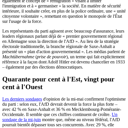
également le concept de « rémigration » visant à limiter
l'immigration et à « germaniser » la société. En matière de sécurité
intérieure, il souhaite créer, en plus de la police ordinaire, une « unité
citoyenne volontaire », remettant en question le monopole de l'État
sur l'usage de la force.
Les représentants du parti agissent avec beaucoup d'assurance, leurs
leaders régionaux parlant déjà de « premier gouvernement régional
en Allemagne sous la direction de l'AfD ». Au lieu de la stratégie
électorale traditionnelle, la branche régionale de Saxe-Anhalt a
présenté un « plan d'action gouvernemental ». Les médias parlent de
Machtübernahme
(
prise de pouvoir
), un terme qui fait explicitement
référence à la façon dont Adolf Hitler est devenu chancelier en 1933
– également par des élections démocratiques.
Quarante pour cent à l'Est, vingt pour
cent à l'Ouest
Les derniers sondages
d'opinion de la mi-mai confirment l'optimisme
du parti : selon eux, l'AfD devrait devenir la force la plus forte –
avec 42 % en Saxe-Anhalt et 36 % en Mecklembourg-Poméranie-
Occidentale. Il semble que ces chiffres continuent de croître.
Un
sondage de la mi-juin
montre que, même au niveau fédéral, l'AfD
pourrait bientôt dépasser tous ses concurrents. Avec 29 %, elle