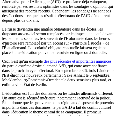
Alternative pour l'Allemagne (AfD) se proclame déjà vainqueur,
renforcé par ses résultats optimistes dans les sondages d'opinion, qui
atteignent des records récents. Cependant, les sondages ne sont pas
des élections – ce que les résultats électoraux de l'AfD démontrent
depuis plus de dix ans.
Le russe deviendra une matière obligatoire dans les écoles, les
drapeaux arc-en-ciel seront remplacés par le drapeau national devant
les bâtiments scolaires, le souvenir de l'Holocauste dans les heures
d'histoire sera remplacé par un accent sur « l'histoire à succès » de
l'État allemand. La scolarité obligatoire actuelle laissera également
place à une éducation pouvant être suivie en ligne ou à domicile.
Ceci n'est qu'un exemple
des plus récentes et importantes annonces
du parti d'extrême droite allemand AfD, qui entre avec confiance
dans le prochain cycle électoral. En septembre 2026, trois Länder de
l'Est éliront de nouveaux parlements : Saxe-Anhalt le 6 septembre,
Mecklembourg-Poméranie-Occidentale deux semaines plus tard, et
enfin la ville-État de Berlin.
L'éducation est l'un des domaines où les Länder allemands diffèrent.
Un autre est la sécurité intérieure, notamment l'activité de la police.
Étant donné que les gouvernements régionaux disposent de pouvoirs
importants dans ces domaines, le parti AfD a fait du conflit culturel
dans l'éducation le thème central de sa campagne. Il promeut