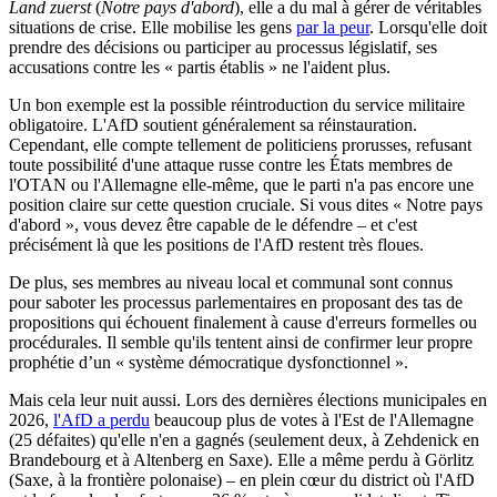
Land zuerst
(
Notre pays d'abord
), elle a du mal à gérer de véritables
situations de crise. Elle mobilise les gens
par la peur
. Lorsqu'elle doit
prendre des décisions ou participer au processus législatif, ses
accusations contre les « partis établis » ne l'aident plus.
Un bon exemple est la possible réintroduction du service militaire
obligatoire. L'AfD soutient généralement sa réinstauration.
Cependant, elle compte tellement de politiciens prorusses, refusant
toute possibilité d'une attaque russe contre les États membres de
l'OTAN ou l'Allemagne elle-même, que le parti n'a pas encore une
position claire sur cette question cruciale. Si vous dites « Notre pays
d'abord », vous devez être capable de le défendre – et c'est
précisément là que les positions de l'AfD restent très floues.
De plus, ses membres au niveau local et communal sont connus
pour saboter les processus parlementaires en proposant des tas de
propositions qui échouent finalement à cause d'erreurs formelles ou
procédurales. Il semble qu'ils tentent ainsi de confirmer leur propre
prophétie d’un « système démocratique dysfonctionnel ».
Mais cela leur nuit aussi. Lors des dernières élections municipales en
2026,
l'AfD a perdu
beaucoup plus de votes à l'Est de l'Allemagne
(25 défaites) qu'elle n'en a gagnés (seulement deux, à Zehdenick en
Brandebourg et à Altenberg en Saxe). Elle a même perdu à Görlitz
(Saxe, à la frontière polonaise) – en plein cœur du district où l'AfD