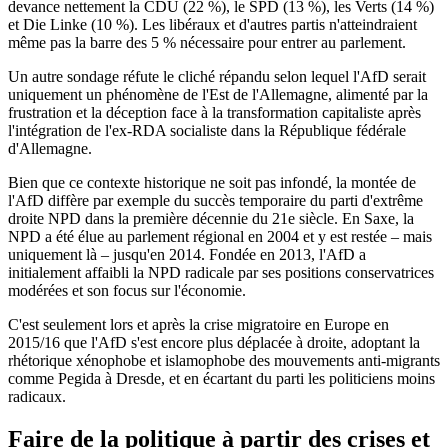
devance nettement la CDU (22 %), le SPD (13 %), les Verts (14 %)
et Die Linke (10 %). Les libéraux et d'autres partis n'atteindraient
même pas la barre des 5 % nécessaire pour entrer au parlement.
Un autre sondage réfute le cliché répandu selon lequel l'AfD serait
uniquement un phénomène de l'Est de l'Allemagne, alimenté par la
frustration et la déception face à la transformation capitaliste après
l'intégration de l'ex-RDA socialiste dans la République fédérale
d'Allemagne.
Bien que ce contexte historique ne soit pas infondé, la montée de
l'AfD diffère par exemple du succès temporaire du parti d'extrême
droite NPD dans la première décennie du 21e siècle. En Saxe, la
NPD a été élue au parlement régional en 2004 et y est restée – mais
uniquement là – jusqu'en 2014. Fondée en 2013, l'AfD a
initialement affaibli la NPD radicale par ses positions conservatrices
modérées et son focus sur l'économie.
C'est seulement lors et après la crise migratoire en Europe en
2015/16 que l'AfD s'est encore plus déplacée à droite, adoptant la
rhétorique xénophobe et islamophobe des mouvements anti-migrants
comme Pegida à Dresde, et en écartant du parti les politiciens moins
radicaux.
Faire de la politique à partir des crises et