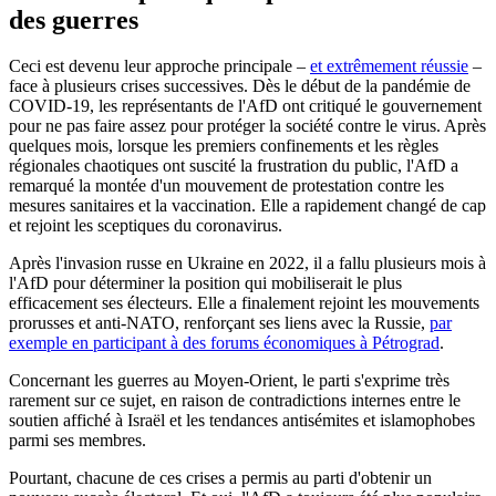
des guerres
Ceci est devenu leur approche principale –
et extrêmement réussie
–
face à plusieurs crises successives. Dès le début de la pandémie de
COVID-19, les représentants de l'AfD ont critiqué le gouvernement
pour ne pas faire assez pour protéger la société contre le virus. Après
quelques mois, lorsque les premiers confinements et les règles
régionales chaotiques ont suscité la frustration du public, l'AfD a
remarqué la montée d'un mouvement de protestation contre les
mesures sanitaires et la vaccination. Elle a rapidement changé de cap
et rejoint les sceptiques du coronavirus.
Après l'invasion russe en Ukraine en 2022, il a fallu plusieurs mois à
l'AfD pour déterminer la position qui mobiliserait le plus
efficacement ses électeurs. Elle a finalement rejoint les mouvements
prorusses et anti-NATO, renforçant ses liens avec la Russie,
par
exemple en participant à des forums économiques à Pétrograd
.
Concernant les guerres au Moyen-Orient, le parti s'exprime très
rarement sur ce sujet, en raison de contradictions internes entre le
soutien affiché à Israël et les tendances antisémites et islamophobes
parmi ses membres.
Pourtant, chacune de ces crises a permis au parti d'obtenir un