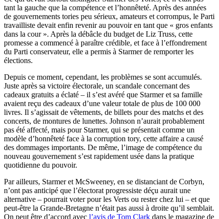
tant la gauche que la compétence et l’honnêteté. Après des années
de gouvernements tories peu sérieux, amateurs et corrompus, le Parti
travailliste devait enfin revenir au pouvoir en tant que « gros enfants
dans la cour ». Après la débâcle du budget de Liz Truss, cette
promesse a commencé à paraître crédible, et face à l’effondrement
du Parti conservateur, elle a permis à Starmer de remporter les
élections.
Depuis ce moment, cependant, les problèmes se sont accumulés.
Juste après sa victoire électorale, un scandale concernant des
cadeaux gratuits a éclaté – il s’est avéré que Starmer et sa famille
avaient reçu des cadeaux d’une valeur totale de plus de 100 000
livres. Il s’agissait de vêtements, de billets pour des matchs et des
concerts, de montures de lunettes. Johnson n’aurait probablement
pas été affecté, mais pour Starmer, qui se présentait comme un
modèle d’honnêteté face à la corruption tory, cette affaire a causé
des dommages importants. De même, l’image de compétence du
nouveau gouvernement s’est rapidement usée dans la pratique
quotidienne du pouvoir.
Par ailleurs, Starmer et McSweeney, en se distanciant de Corbyn,
n’ont pas anticipé que l’électorat progressiste déçu aurait une
alternative – pourrait voter pour les Verts ou rester chez lui – et que
peut-être la Grande-Bretagne n’était pas aussi à droite qu’il semblait.
On peut être d’accord avec
l’avis de Tom Clark
dans le magazine de