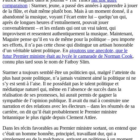
comparaison
: Starmer, jeune, a passé des années à apprendre à jouer
de la flûte, et était même plutôt bon. Mais à un moment donné, il a
abandonné la musique, voyant l’écart entre lui – quelqu’un qui,
après de longues heures d’entraînement, pouvait jouer
convenablement – et les enfants qui ont un vrai talent, qui
improvisent et ressentent authentiquement la musique. Maintenant,
Maguire pense qu’il en va de même pour la politique – peu importe
ses efforts, il n’a pas cette chose qui distingue un artisan honorable
d’un véritable talent politique. En
ajoutons une anecdote, que le
futur Premier ministre était au lycée le camarade de Norman Cook
,
connu plus tard sous le nom de Fatboy Slim.
Starmer a toujours semblé être un politicien qui, malgré l’atteinte du
plus haut poste politique, n’a jamais vraiment aimé la politique ni ne
s’y est senti à l’aise. Il ne possédait pas le talent politique et
médiatique naturel qui, même en l’absence de succès dans la
réalisation de ses promesses, lui aurait permis de gagner la
sympathie de l’opinion publique. Il avait du mal à construire une
narration et des relations avec les électeurs – dans les résumés de sa
carrière, on dit qu’il était probablement le Premier ministre
britannique le plus rigide depuis Clement Attlee.
Dans les récits favorables au Premier ministre sortant, on entend que
c’était un homme honnête, principiel, travaillant dur, qui a
simplement eu de la malchance, arrivant en politique à un moment