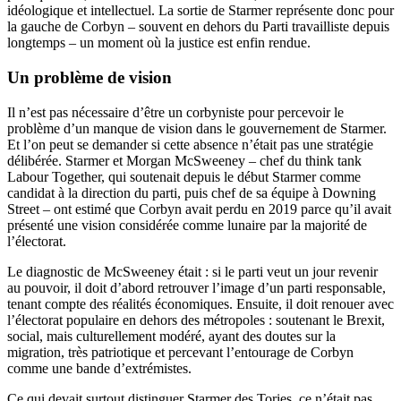
idéologique et intellectuel. La sortie de Starmer représente donc pour
la gauche de Corbyn – souvent en dehors du Parti travailliste depuis
longtemps – un moment où la justice est enfin rendue.
Un problème de vision
Il n’est pas nécessaire d’être un corbyniste pour percevoir le
problème d’un manque de vision dans le gouvernement de Starmer.
Et l’on peut se demander si cette absence n’était pas une stratégie
délibérée. Starmer et Morgan McSweeney – chef du think tank
Labour Together, qui soutenait depuis le début Starmer comme
candidat à la direction du parti, puis chef de sa équipe à Downing
Street – ont estimé que Corbyn avait perdu en 2019 parce qu’il avait
présenté une vision considérée comme lunaire par la majorité de
l’électorat.
Le diagnostic de McSweeney était : si le parti veut un jour revenir
au pouvoir, il doit d’abord retrouver l’image d’un parti responsable,
tenant compte des réalités économiques. Ensuite, il doit renouer avec
l’électorat populaire en dehors des métropoles : soutenant le Brexit,
social, mais culturellement modéré, ayant des doutes sur la
migration, très patriotique et percevant l’entourage de Corbyn
comme une bande d’extrémistes.
Ce qui devait surtout distinguer Starmer des Tories, ce n’était pas