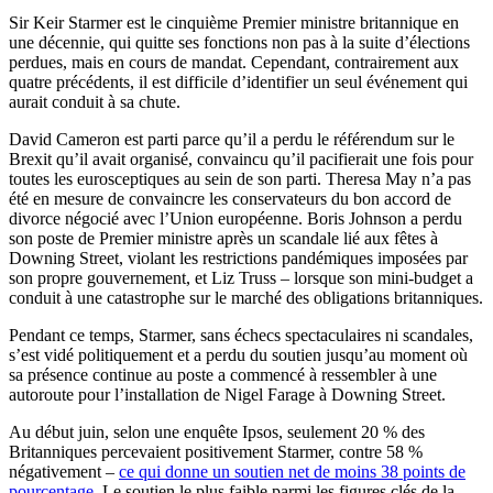
Sir Keir Starmer est le cinquième Premier ministre britannique en
une décennie, qui quitte ses fonctions non pas à la suite d’élections
perdues, mais en cours de mandat. Cependant, contrairement aux
quatre précédents, il est difficile d’identifier un seul événement qui
aurait conduit à sa chute.
David Cameron est parti parce qu’il a perdu le référendum sur le
Brexit qu’il avait organisé, convaincu qu’il pacifierait une fois pour
toutes les eurosceptiques au sein de son parti. Theresa May n’a pas
été en mesure de convaincre les conservateurs du bon accord de
divorce négocié avec l’Union européenne. Boris Johnson a perdu
son poste de Premier ministre après un scandale lié aux fêtes à
Downing Street, violant les restrictions pandémiques imposées par
son propre gouvernement, et Liz Truss – lorsque son mini-budget a
conduit à une catastrophe sur le marché des obligations britanniques.
Pendant ce temps, Starmer, sans échecs spectaculaires ni scandales,
s’est vidé politiquement et a perdu du soutien jusqu’au moment où
sa présence continue au poste a commencé à ressembler à une
autoroute pour l’installation de Nigel Farage à Downing Street.
Au début juin, selon une enquête Ipsos, seulement 20 % des
Britanniques percevaient positivement Starmer, contre 58 %
négativement –
ce qui donne un soutien net de moins 38 points de
pourcentage
. Le soutien le plus faible parmi les figures clés de la