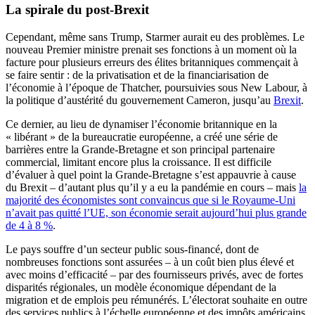
La spirale du post-Brexit
Cependant, même sans Trump, Starmer aurait eu des problèmes. Le
nouveau Premier ministre prenait ses fonctions à un moment où la
facture pour plusieurs erreurs des élites britanniques commençait à
se faire sentir : de la privatisation et de la financiarisation de
l’économie à l’époque de Thatcher, poursuivies sous New Labour, à
la politique d’austérité du gouvernement Cameron, jusqu’au
Brexit
.
Ce dernier, au lieu de dynamiser l’économie britannique en la
« libérant » de la bureaucratie européenne, a créé une série de
barrières entre la Grande-Bretagne et son principal partenaire
commercial, limitant encore plus la croissance. Il est difficile
d’évaluer à quel point la Grande-Bretagne s’est appauvrie à cause
du Brexit – d’autant plus qu’il y a eu la pandémie en cours – mais
la
majorité des économistes sont convaincus que si le Royaume-Uni
n’avait pas quitté l’UE, son économie serait aujourd’hui plus grande
de 4 à 8 %
.
Le pays souffre d’un secteur public sous-financé, dont de
nombreuses fonctions sont assurées – à un coût bien plus élevé et
avec moins d’efficacité – par des fournisseurs privés, avec de fortes
disparités régionales, un modèle économique dépendant de la
migration et de emplois peu rémunérés. L’électorat souhaite en outre
des services publics à l’échelle européenne et des impôts américains.