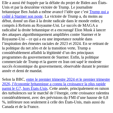
Elle a aussi été frappée par la défaite du projet de Biden aux États-
Unis et par la deuxième victoire de Trump. Le journaliste
britannique Ben Judah a même avancé l’idée que c’est
Trump qui a
coûté à Starmer son poste
. La victoire de Trump a, du moins au
début, donné un élan à la droite radicale dans le monde entier, y
compris à Reform au Royaume-Uni. Le succès de MAGA a
radicalisé la droite britannique et a encouragé Elon Musk à lancer
des attaques algorithmiquement amplifiées contre Starmer et le
Royaume-Uni – ce qui a eu une importance notable dans
l’inspiration des émeutes raciales de 2023 et 2024. En se retirant de
la politique du net zéro et de la transition verte, Trump a
considérablement affaibli la légitimité d’un des principaux
programmes du gouvernement de Starmer. Enfin, la politique
commerciale de Trump et la guerre en Iran ont sapé le modeste
succès économique du gouvernement, observable durant le premier
année et demi de mandat.
Selon la BBC,
entre le premier trimestre 2024 et le premier trimestre
2026, l’économie britannique a connu la croissance la plus rapide
parmi le G7, hors États-Unis
. Cette année, principalement en raison
des turbulences sur le marché de l’énergie, cette croissance ralentira
considérablement, avec des prévisions du FMI d’une hausse de 0,8
%, inférieure non seulement à celle des États-Unis, mais aussi du
Canada et de la France.