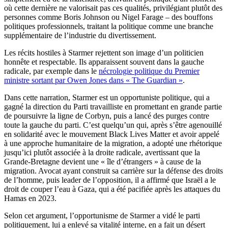
où cette dernière ne valorisait pas ces qualités, privilégiant plutôt des
personnes comme Boris Johnson ou Nigel Farage – des bouffons
politiques professionnels, traitant la politique comme une branche
supplémentaire de l’industrie du divertissement.
Les récits hostiles à Starmer rejettent son image d’un politicien
honnête et respectable. Ils apparaissent souvent dans la gauche
radicale, par exemple dans le
nécrologie politique du Premier
ministre sortant par Owen Jones dans « The Guardian »
.
Dans cette narration, Starmer est un opportuniste politique, qui a
gagné la direction du Parti travailliste en promettant en grande partie
de poursuivre la ligne de Corbyn, puis a lancé des purges contre
toute la gauche du parti. C’est quelqu’un qui, après s’être agenouillé
en solidarité avec le mouvement Black Lives Matter et avoir appelé
à une approche humanitaire de la migration, a adopté une rhétorique
jusqu’ici plutôt associée à la droite radicale, avertissant que la
Grande-Bretagne devient une « île d’étrangers » à cause de la
migration. Avocat ayant construit sa carrière sur la défense des droits
de l’homme, puis leader de l’opposition, il a affirmé que Israël a le
droit de couper l’eau à Gaza, qui a été pacifiée après les attaques du
Hamas en 2023.
Selon cet argument, l’opportunisme de Starmer a vidé le parti
politiquement, lui a enlevé sa vitalité interne, en a fait un désert