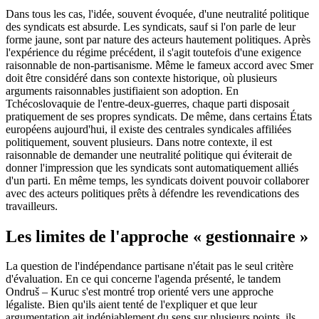
Dans tous les cas, l'idée, souvent évoquée, d'une neutralité politique
des syndicats est absurde. Les syndicats, sauf si l'on parle de leur
forme jaune, sont par nature des acteurs hautement politiques. Après
l'expérience du régime précédent, il s'agit toutefois d'une exigence
raisonnable de non-partisanisme. Même le fameux accord avec Smer
doit être considéré dans son contexte historique, où plusieurs
arguments raisonnables justifiaient son adoption. En
Tchécoslovaquie de l'entre-deux-guerres, chaque parti disposait
pratiquement de ses propres syndicats. De même, dans certains États
européens aujourd'hui, il existe des centrales syndicales affiliées
politiquement, souvent plusieurs. Dans notre contexte, il est
raisonnable de demander une neutralité politique qui éviterait de
donner l'impression que les syndicats sont automatiquement alliés
d'un parti. En même temps, les syndicats doivent pouvoir collaborer
avec des acteurs politiques prêts à défendre les revendications des
travailleurs.
Les limites de l'approche « gestionnaire »
La question de l'indépendance partisane n'était pas le seul critère
d'évaluation. En ce qui concerne l'agenda présenté, le tandem
Ondruš – Kuruc s'est montré trop orienté vers une approche
légaliste. Bien qu'ils aient tenté de l'expliquer et que leur
argumentation ait indéniablement du sens sur plusieurs points, ils