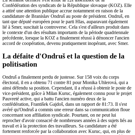
Confédération des syndicats de la République slovaque (KOZ). Elle
a attiré une attention publique accrue notamment en raison de la
candidature de Branislav Ondruš au poste de président. Ondruš, en
tant que député européen pour le parti Hlas, auparavant également
lié à Smer, suscitait la controverse. Cela s'est d'ailleurs produit dans
le contexte d'un des résultats importants de la période quadriennale
précédente, lorsque la KOZ a finalement réussi à dénoncer l'ancien
accord de coopération, devenu pratiquement inopérant, avec Smer.
La défaite d'Ondruš et la question de la
politisation
Ondruš a finalement perdu de justesse. Sur 158 voix du corps
électoral, il en a obtenu 71 contre 81 pour Monika Uhlerová, qui a
ainsi défendu sa position. Cependant, il a réussi à obtenir le poste de
vice-président, grâce à Milan Kuruc, également connu pour le projet
Pauvreté active, qui a battu l'ancien numéro deux de la
confédération, František Gajdoš, dans un rapport de 81:73. Il s'est
avéré qu'Ondruš a commis une erreur dans sa communication floue
concernant son affiliation syndicale. Pourtant, on ne peut lui
reprocher d'avoir consacré de nombreuses années à des sujets liés au
travail et à la protection des travailleurs. Sa candidature a été
fortement renforcée par la collaboration avec Kuruc, qui, en plus de