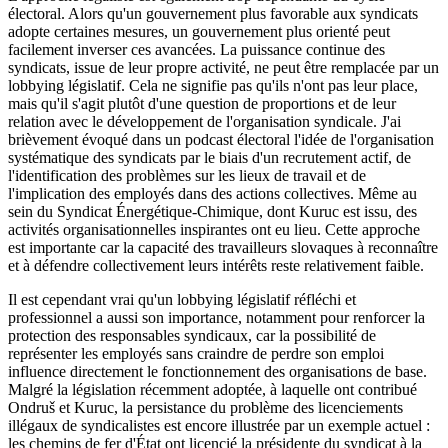
électoral. Alors qu'un gouvernement plus favorable aux syndicats
adopte certaines mesures, un gouvernement plus orienté peut
facilement inverser ces avancées. La puissance continue des
syndicats, issue de leur propre activité, ne peut être remplacée par un
lobbying législatif. Cela ne signifie pas qu'ils n'ont pas leur place,
mais qu'il s'agit plutôt d'une question de proportions et de leur
relation avec le développement de l'organisation syndicale. J'ai
brièvement évoqué dans un podcast électoral l'idée de l'organisation
systématique des syndicats par le biais d'un recrutement actif, de
l'identification des problèmes sur les lieux de travail et de
l'implication des employés dans des actions collectives. Même au
sein du Syndicat Énergétique-Chimique, dont Kuruc est issu, des
activités organisationnelles inspirantes ont eu lieu. Cette approche
est importante car la capacité des travailleurs slovaques à reconnaître
et à défendre collectivement leurs intérêts reste relativement faible.
Il est cependant vrai qu'un lobbying législatif réfléchi et
professionnel a aussi son importance, notamment pour renforcer la
protection des responsables syndicaux, car la possibilité de
représenter les employés sans craindre de perdre son emploi
influence directement le fonctionnement des organisations de base.
Malgré la législation récemment adoptée, à laquelle ont contribué
Ondruš et Kuruc, la persistance du problème des licenciements
illégaux de syndicalistes est encore illustrée par un exemple actuel :
les chemins de fer d'État ont licencié la présidente du syndicat à la