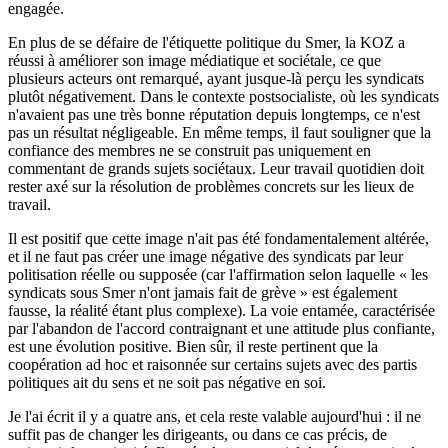
engagée.
En plus de se défaire de l'étiquette politique du Smer, la KOZ a
réussi à améliorer son image médiatique et sociétale, ce que
plusieurs acteurs ont remarqué, ayant jusque-là perçu les syndicats
plutôt négativement. Dans le contexte postsocialiste, où les syndicats
n'avaient pas une très bonne réputation depuis longtemps, ce n'est
pas un résultat négligeable. En même temps, il faut souligner que la
confiance des membres ne se construit pas uniquement en
commentant de grands sujets sociétaux. Leur travail quotidien doit
rester axé sur la résolution de problèmes concrets sur les lieux de
travail.
Il est positif que cette image n'ait pas été fondamentalement altérée,
et il ne faut pas créer une image négative des syndicats par leur
politisation réelle ou supposée (car l'affirmation selon laquelle « les
syndicats sous Smer n'ont jamais fait de grève » est également
fausse, la réalité étant plus complexe). La voie entamée, caractérisée
par l'abandon de l'accord contraignant et une attitude plus confiante,
est une évolution positive. Bien sûr, il reste pertinent que la
coopération ad hoc et raisonnée sur certains sujets avec des partis
politiques ait du sens et ne soit pas négative en soi.
Je l'ai écrit il y a quatre ans, et cela reste valable aujourd'hui : il ne
suffit pas de changer les dirigeants, ou dans ce cas précis, de